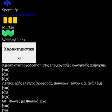
Speechify
Δοκίμασέ το δωρεάν
Murf.ai
WellSaid Labs
Χαρακτηριστικά
Άμεση ανατροφοδότηση στις επεξεργασίες φωνητικής αφήγησης
[ναι]
[όχι]
[όχι]
Λεπτομερής έλεγχος προφοράς, παύσεων, τόνου κ.ά. ανά λέξη
[ναι]
[όχι]
[όχι]
60+ Φωνές με Φυσικό Ήχο
[ναι]
[ναι]