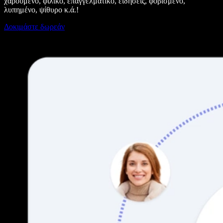
χαρούμενο, φιλικό, επαγγελματικό, ειδήσεις, φοβισμένο,
λυπημένο, ψίθυρο κ.ά.!
Δοκιμάστε δωρεάν