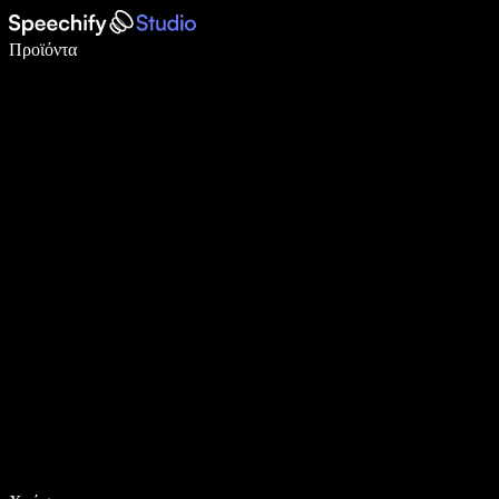
Γράψτε 5× πιο γρήγορα με φωνητική πληκτρολόγηση
Προϊόντα
Μάθετε περισσότερα