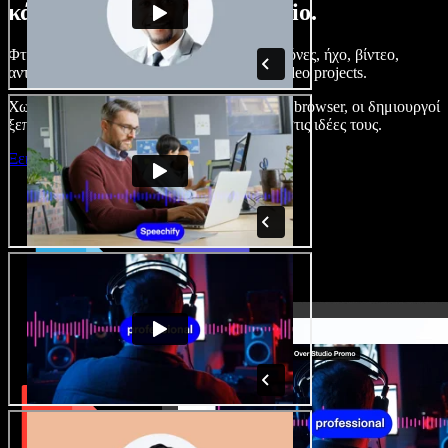
κάνετε με το Speechify Studio.
Φτιάξτε voice overs, προσθέστε δωρεάν εικόνες, ήχο, βίντεο,
αντιγραφή φωνής – ολοκληρωμένα audio/video projects.
Χωρίς καμπύλη εκμάθησης και με όλα στον browser, οι δημιουργοί
ξεπερνούν τα κλασικά όρια και δίνουν ζωή στις ιδέες τους.
Ξεκινήστε με το Studio