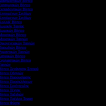
Διαφημιστικών Βίντεο
 Εισαγωγικών Βίντεο
Εκπαιδευτικών Βίντεο
 Κινουμένων Σχεδίων
 Κινούμενων Σχεδίων
 Κολλάζ Βίντεο
Κωμικής Ταινίας
 Κωμικών Βίντεο
 Μουσικών Βίντεο
 Μουσικών Ταινιών
 Οικογενειακών Ταινιών
 Παρωδιών Βίντεο
 Ρομαντικών Ταινιών
Σατιρικών Βίντεο
Σχολιαστικών Βίντεο
Ταινιών
Βίντεο Ξενάγησης Σπιτιού
 Βίντεο Οδηγιών
 Βίντεο Παρουσίασης
 Βίντεο Προσκλήσεων
Βίντεο Συνέντευξης
Βίντεο Τέχνης
Βίντεο Ταξιδιών
Βίντεο Τρέιλερ Teaser
 Βίντεο Φύσης