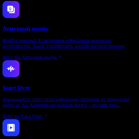
Αντιγραφή φωνής
Φτιάξτε ποιοτικά AI αντίγραφα ανθρώπινων φωνών σε
δευτερόλεπτα. Χωρίς εγκατάσταση, κατευθείαν στον browser.
Δείτε την Αντιγραφή φωνής
Voice Over
Δημιουργήστε voice overs ανθρώπινης ποιότητας σε πραγματικό
χρόνο με AI. Αφήγηση για κείμενα, βίντεο – σε κάθε στυλ.
Δείτε το Voice Over