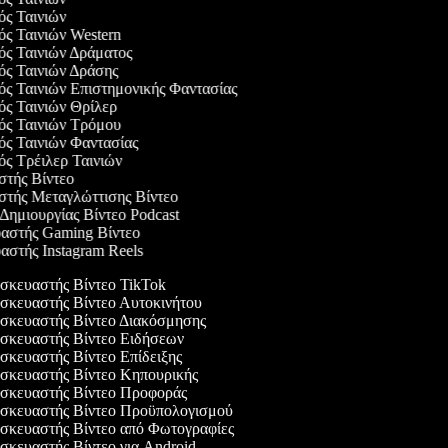
γός Ταινιών
γός Ταινιών Western
γός Ταινιών Δράματος
γός Ταινιών Δράσης
γός Ταινιών Επιστημονικής Φαντασίας
γός Ταινιών Θρίλερ
γός Ταινιών Τρόμου
γός Ταινιών Φαντασίας
γός Τρέιλερ Ταινιών
αστής Βίντεο
αστής Μεταγλώττισης Βίντεο
 Δημιουργίας Βίντεο Podcast
υαστής Gaming Βίντεο
υαστής Instagram Reels
κευαστής Βίντεο TikTok
κευαστής Βίντεο Αυτοκινήτου
κευαστής Βίντεο Διακόσμησης
κευαστής Βίντεο Ειδήσεων
κευαστής Βίντεο Επίδειξης
κευαστής Βίντεο Κηπουρικής
κευαστής Βίντεο Προφοράς
κευαστής Βίντεο Προϋπολογισμού
κευαστής Βίντεο από Φωτογραφίες
κευαστής Βίντεο για Android