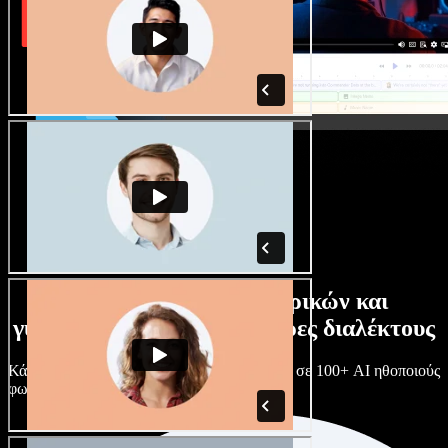
Τεράστια συλλογή ανδρικών και
γυναικείων φωνών με άπειρες διαλέκτους
Κάθε έργο είναι μοναδικό. Διάλεξε ανάμεσα σε 100+ AI ηθοποιούς
φωνής & διαλέκτους και κάν’ τους όπως θες.