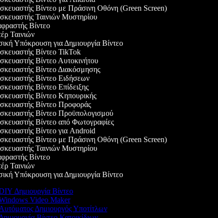
κευαστής Βίντεο με Πράσινη Οθόνη (Green Screen)
κευαστής Ταινιών Μυστηρίου
ραστής Βίντεο
ρ Ταινιών
κή Υπόκρουση για Δημιουργία Βίντεο
κευαστής Βίντεο TikTok
κευαστής Βίντεο Αυτοκινήτου
κευαστής Βίντεο Διακόσμησης
κευαστής Βίντεο Ειδήσεων
κευαστής Βίντεο Επίδειξης
κευαστής Βίντεο Κηπουρικής
κευαστής Βίντεο Προφοράς
κευαστής Βίντεο Προϋπολογισμού
κευαστής Βίντεο από Φωτογραφίες
κευαστής Βίντεο για Android
κευαστής Βίντεο με Πράσινη Οθόνη (Green Screen)
κευαστής Ταινιών Μυστηρίου
ραστής Βίντεο
ρ Ταινιών
κή Υπόκρουση για Δημιουργία Βίντεο
DIY Δημιουργία Βίντεο
Windows Video Maker
Αυτόματος Δημιουργός Υποτίτλων
Δημιουργία Βίντεο Κατοικίδιων