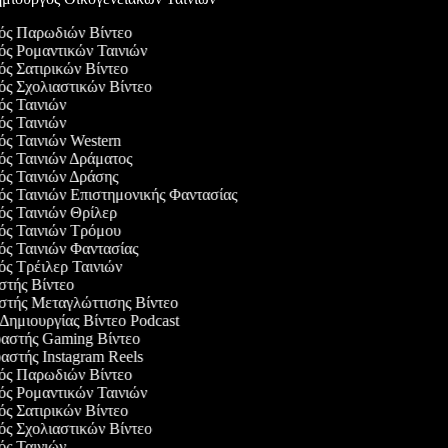
γός Παρωδιών Βίντεο
γός Ρομαντικών Ταινιών
γός Σατιρικών Βίντεο
γός Σχολιαστικών Βίντεο
γός Ταινιών
γός Ταινιών
γός Ταινιών Western
γός Ταινιών Δράματος
γός Ταινιών Δράσης
γός Ταινιών Επιστημονικής Φαντασίας
γός Ταινιών Θρίλερ
γός Ταινιών Τρόμου
γός Ταινιών Φαντασίας
γός Τρέιλερ Ταινιών
αστής Βίντεο
αστής Μεταγλώττισης Βίντεο
 Δημιουργίας Βίντεο Podcast
υαστής Gaming Βίντεο
υαστής Instagram Reels
γός Παρωδιών Βίντεο
γός Ρομαντικών Ταινιών
γός Σατιρικών Βίντεο
γός Σχολιαστικών Βίντεο
γός Ταινιών