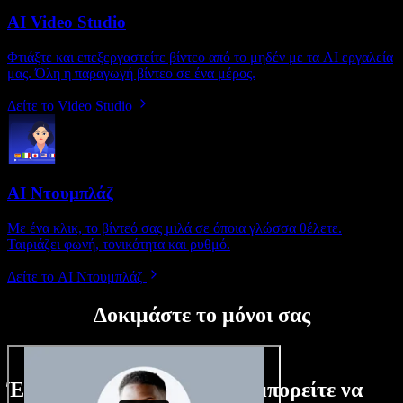
AI Video Studio
Φτιάξτε και επεξεργαστείτε βίντεο από το μηδέν με τα AI εργαλεία
μας. Όλη η παραγωγή βίντεο σε ένα μέρος.
Δείτε το Video Studio
AI Ντουμπλάζ
Με ένα κλικ, το βίντεό σας μιλά σε όποια γλώσσα θέλετε.
Ταιριάζει φωνή, τονικότητα και ρυθμό.
Δείτε το AI Ντουμπλάζ
Δοκιμάστε το μόνοι σας
Ένα μικρό δείγμα από όσα μπορείτε να