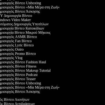
μιουργός Βίντεο Unboxing
μιουργός Βίντεο «Μία Μέρα στη Ζωή»
μιουργός Βίντεο Άσκησης
Y Δημιουργία Βίντεο
ndows Video Maker
τόματος Δημιουργός Υποτίτλων
μιουργία Βίντεο Κατοικίδιων
μιουργία Βίντεο Μικρού Μήκους
μιουργός ASMR Βίντεο
μιουργός Fan Βίντεο
μιουργός Lyric Βίντεο
μιουργός Outro
μιουργός Promo Βίντεο
μιουργός Vlog
μιουργός Βίντεο Fashion Haul
ιουργός Βίντεο Fitness
μιουργός Βίντεο Makeup Tutorial
μιουργός Βίντεο Podcast
μιουργός Βίντεο Teaser
μιουργός Βίντεο Unboxing
μιουργός Βίντεο «Μία Μέρα στη Ζωή»
μιουργός Βίντεο Άσκησης
γός Βίντεο Ακινήτων
γός Βίντεο Αντιδράσεων