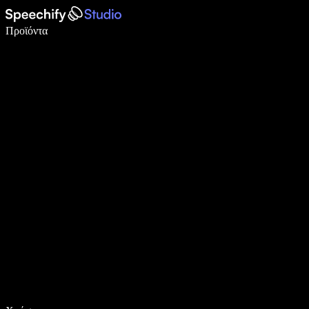
Γράψτε 5× πιο γρήγορα με φωνητική πληκτρολόγηση
Προϊόντα
Μάθετε περισσότερα