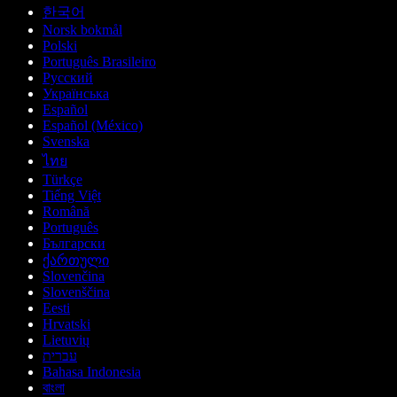
한국어
Norsk bokmål
Polski
Português Brasileiro
Русский
Українська
Español
Español (México)
Svenska
ไทย
Türkçe
Tiếng Việt
Română
Português
Български
ქართული
Slovenčina
Slovenščina
Eesti
Hrvatski
Lietuvių
עברית
Bahasa Indonesia
বাংলা