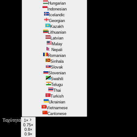
Hungarian
Indonesian
Icelandic
Georgian
Kazakh
Lithuanian
Latvian
Malay
Nepali
Romanian
Sinhala
Slovak
Slovenian
Swahili
Telugu
Thai
Turkish
Ukrainian
Vietnamese
Cantonese
Ταχύτητα
1
×
0.75×
0.8×
0.9×