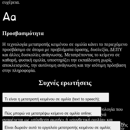
ευχέρεια.
Προσβασιμότητα
Η τεχνολογία μετατροπής κειμένου σε ομιλία κάνει το περιεχόμενο
προσβάσιμο σε άτομα με προβλήματα όρασης, δυσλεξία, ΔΕΠΥ
και άλλες δυσκολίες ανάγνωσης. Μετατρέποντας το κείμενο σε
καθαρή, φυσική ομιλία, υποστηρίζει την εκπαίδευση χωρίς
αποκλεισμούς, την αυτόνομη ανάγνωση και την ισότιμη πρόσβαση
στην πληροφορία.
Συχνές ερωτήσεις
Τι είναι η μετατροπή κειμένου σε ομιλία (text to speech);
Η μετατροπή κειμένου σε ομιλία (TTS) είναι μια τεχνολογία που
Πώς μπορώ να μετατρέψω κείμενο σε ομιλία online;
μετατρέπει το γραπτό κείμενο σε προφορικό ήχο. Συχνά
αναφέρεται ως «σύνθεση φωνής» ή «συνθετική ομιλία» και
Πληκτρολογήστε ή επικολλήστε το κείμενό σας στο εργαλείο στο
χρησιμοποιεί φωνές τεχνητής νοημοσύνης για να διαβάζει τις λέξεις
Είναι δωρεάν αυτό το εργαλείο μετατροπής κειμένου σε ομιλία;
επάνω μέρος της σελίδας, επιλέξτε φωνή και γλώσσα και πατήστε