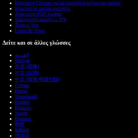
Επέκταση Chrome για μετατροπή κειμένου σε ομιλία
Κείμενο σε ομιλία στα χίντι
Ανάγνωση PDF δυνατά
Δημιουργία φωνής με ΤΝ
Texto a Voz
Leitor de Texto
Δείτε και σε άλλες γλώσσες
العربية
Magyar
中文 (简体)
中文 (台灣)
中文 (简体 中国大陆)
Čeština
Dansk
Nederlands
English
Français
Suomi
Deutsch
हिन्दी
Italiano
日本語