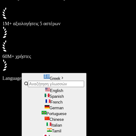
1M+ αξιολογήσεις 5 αστέρων
60M+ χρήστες
Language
Greek
English
Spanish
French
German
Portuguese
Chinese
Italian
Tamil