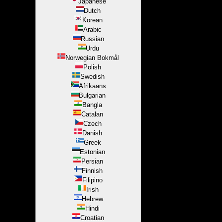
Japanese
Dutch
Korean
Arabic
Russian
Urdu
Norwegian Bokmål
Polish
Swedish
Afrikaans
Bulgarian
Bangla
Catalan
Czech
Danish
Greek
Estonian
Persian
Finnish
Filipino
Irish
Hebrew
Hindi
Croatian