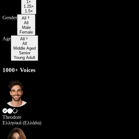
1×
1.25×
1.5×
Gender
All
All
Male
Female
Age
All
All
Middle Aged
Senior
Young Adult
1000+ Voices
Theodore
Ελληνικά (Ελλάδα)