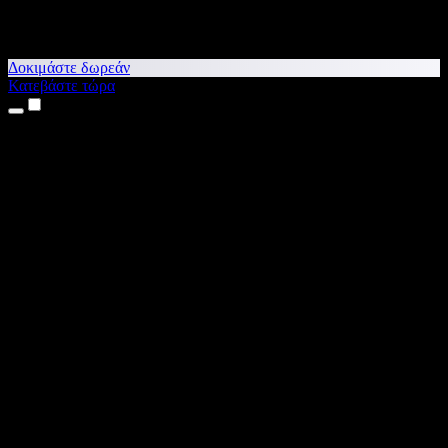
Δοκιμάστε δωρεάν
Κατεβάστε τώρα
Προϊόντα
Κείμενο σε Ομιλία
Εφαρμογές για iPhone & iPad
Εφαρμογή για Android
Επέκταση για Chrome
Επέκταση για Edge
Web εφαρμογή
Εφαρμογή για Mac
Εφαρμογή για Windows