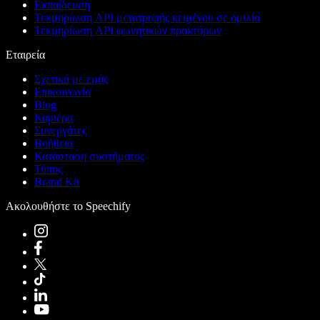
Εκπαίδευση
Τεκμηρίωση API μετατροπής κειμένου σε ομιλία
Τεκμηρίωση API φωνητικών πρακτόρων
Εταιρεία
Σχετικά με εμάς
Επικοινωνία
Blog
Καριέρα
Συνεργάτες
Βοήθεια
Κατάσταση συστήματος
Τύπος
Brand Kit
Ακολουθήστε το Speechify