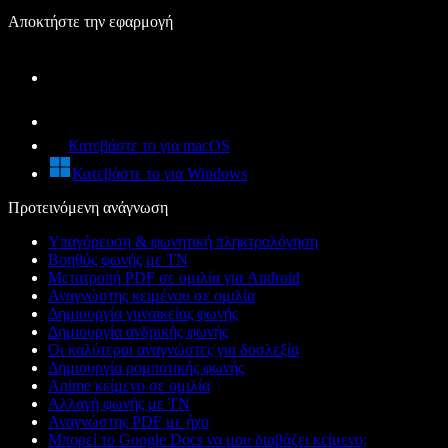
Αποκτήστε την εφαρμογή
Κατεβάστε το για macOS
Κατεβάστε το για Windows
Προτεινόμενη ανάγνωση
Υπαγόρευση & φωνητική πληκτρολόγηση
Βοηθός φωνής με ΤΝ
Μετατροπή PDF σε ομιλία για Android
Αναγνώστης κειμένου σε ομιλία
Δημιουργία γυναικείας φωνής
Δημιουργία ανδρικής φωνής
Οι καλύτεροι αναγνώστες για δυσλεξία
Δημιουργία ρομποτικής φωνής
Anime κείμενο σε ομιλία
Αλλαγή φωνής με ΤΝ
Αναγνώστης PDF με ήχο
Μπορεί το Google Docs να μου διαβάζει κείμενο;