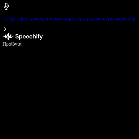
Το Speechify λανσάρει τη φωνητική πληκτρολόγηση (υπαγόρευση)
Γράψτε 5× πιο γρήγορα με φωνητική πληκτρολόγηση
Προϊόντα
Μάθετε περισσότερα