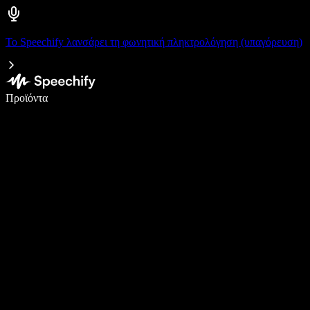
Το Speechify λανσάρει τη φωνητική πληκτρολόγηση (υπαγόρευση)
Γράψτε 5× πιο γρήγορα με φωνητική πληκτρολόγηση
Προϊόντα
Μάθετε περισσότερα