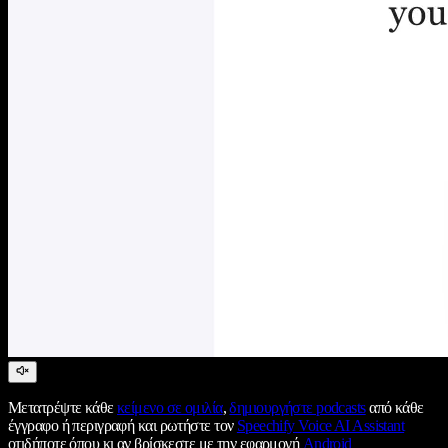
Μετατρέψτε κάθε
κείμενο σε ομιλία
,
δημιουργήστε podcasts
από κάθε
έγγραφο ή περιγραφή και ρωτήστε τον
Speechify Voice AI Assistant
οτιδήποτε όπου κι αν βρίσκεστε με την εφαρμογή
Android