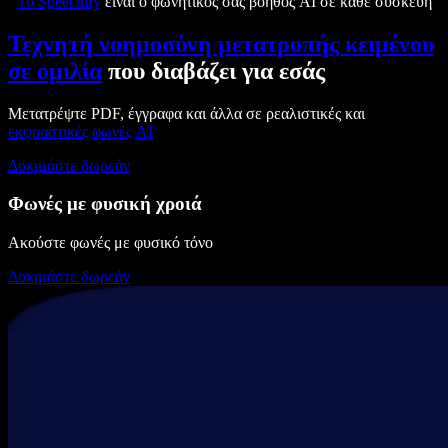
Το Speechify
είναι ο φωνητικός σας βοηθός AI σε κάθε συσκευή
Τεχνητή νοημοσύνη μετατροπής κειμένου
σε ομιλία
που διαβάζει για εσάς
Μετατρέψτε PDF, έγγραφα και άλλα σε ρεαλιστικές και
εκφραστικές
φωνές AI
Δοκιμάστε δωρεάν
Φωνές με φυσική χροιά
Ακούστε φωνές με φυσικό τόνο
Δοκιμάστε δωρεάν