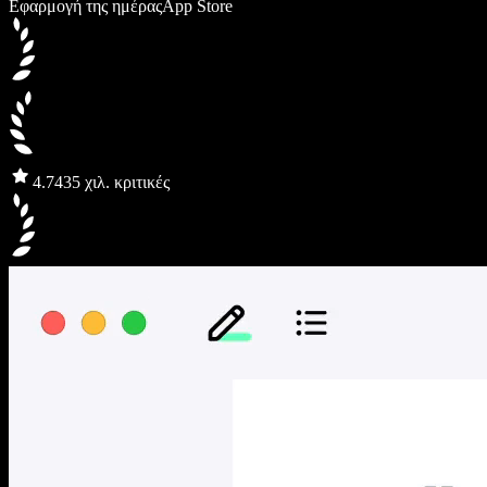
Εφαρμογή της ημέρας
App Store
4.7
435 χιλ. κριτικές