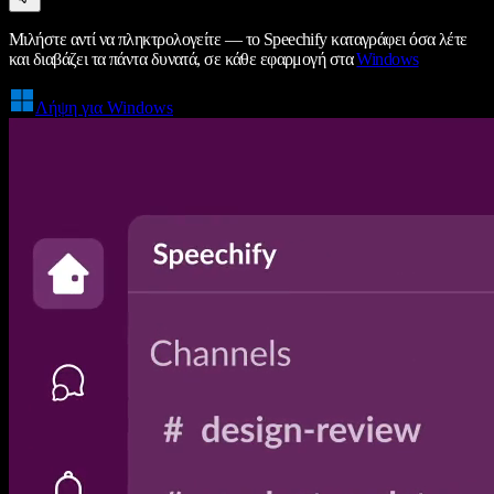
Μιλήστε αντί να πληκτρολογείτε — το Speechify καταγράφει όσα λέτε
και διαβάζει τα πάντα δυνατά, σε κάθε εφαρμογή στα
Windows
Λήψη για Windows