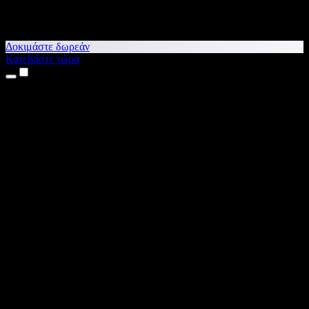
Δοκιμάστε δωρεάν
Κατεβάστε τώρα
Προϊόντα
Κείμενο σε Ομιλία
Εφαρμογές για iPhone & iPad
Εφαρμογή για Android
Επέκταση για Chrome
Επέκταση για Edge
Web εφαρμογή
Εφαρμογή για Mac
Εφαρμογή για Windows