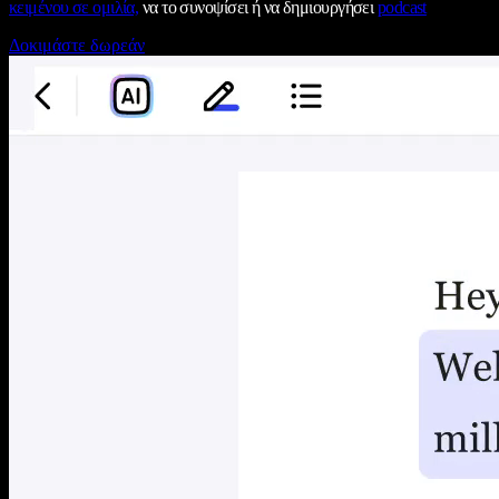
κειμένου σε ομιλία,
να το συνοψίσει ή να δημιουργήσει
podcast
Δοκιμάστε δωρεάν