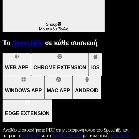
Snoop
Μουσικό είδωλο
Το
Speechify
σε κάθε συσκευή
WEB APP
CHROME EXTENSION
iOS
WINDOWS APP
MAC APP
ANDROID
EDGE EXTENSION
Ανεβάστε οποιοδήποτε PDF στην εφαρμογή ιστού του Speechify και
αφήστε το
Speechify
να το
διαβάσει δυνατά
με ρεαλιστική
μετατροπή