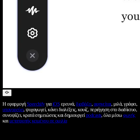
Η εφαρμογή
Speechify
για
iOS
ερευνά,
διαβάζει
,
αφηγείται
, μιλά, γράφει,
υπαγορεύει
, ψυχαγωγεί, κάνει διαλέξεις, κουίζ, περιήγηση στο διαδίκτυο,
συνοψίζει, κρατά σημειώσεις και δημιουργεί
podcasts
, όλα μέσω
φωνής
και
μετατροπής κειμένου σε ομιλία