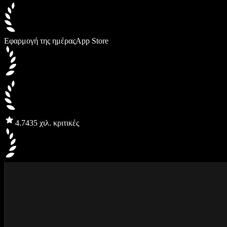
Εφαρμογή της ημέρας
App Store
4.7
435 χιλ. κριτικές