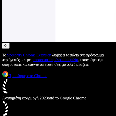
Το
Speechify
Chrome Extension
διαβάζει τα πάντα στο πρόγραμμα
περιήγησής σας με
μετατροπή κειμένου σε ομιλία
, καταγράφει ό,τι
υπαγορεύετε και απαντά σε ερωτήσεις για όσα διαβάζετε
Προσθήκη στο Chrome
Αγαπημένη εφαρμογή 2023
από το Google Chrome