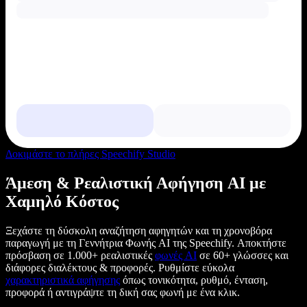
Δοκιμάστε το πλήρες Speechify Studio
Άμεση & Ρεαλιστική Αφήγηση AI με
Χαμηλό Κόστος
Ξεχάστε τη δύσκολη αναζήτηση αφηγητών και τη χρονοβόρα
παραγωγή με τη Γεννήτρια Φωνής AI της Speechify. Αποκτήστε
πρόσβαση σε 1.000+ ρεαλιστικές
φωνές AI
σε 60+ γλώσσες και
διάφορες διαλέκτους & προφορές. Ρυθμίστε εύκολα
χαρακτηριστικά αφήγησης
όπως τονικότητα, ρυθμό, ένταση,
προφορά ή αντιγράψτε τη δική σας φωνή με ένα κλικ.