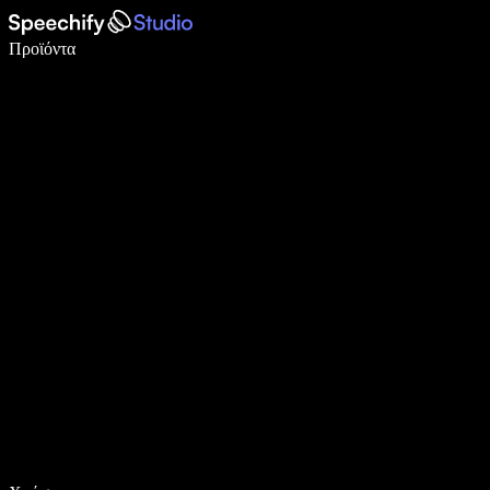
Γράψτε 5× πιο γρήγορα με φωνητική πληκτρολόγηση
Προϊόντα
Μάθετε περισσότερα