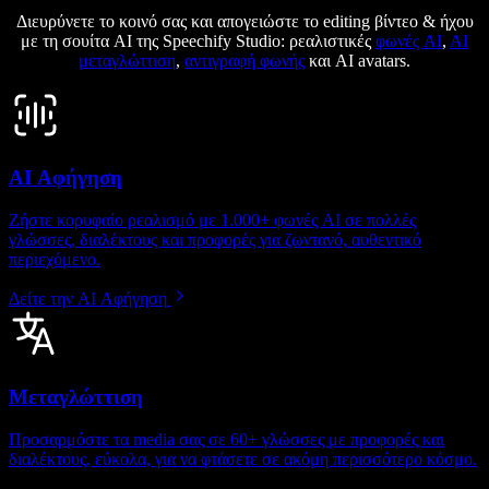
Διευρύνετε το κοινό σας και απογειώστε το editing βίντεο & ήχου
με τη σουίτα AI της Speechify Studio: ρεαλιστικές
φωνές AI
,
AI
μεταγλώττιση
,
αντιγραφή φωνής
και AI avatars.
AI Αφήγηση
Ζήστε κορυφαίο ρεαλισμό με 1.000+ φωνές AI σε πολλές
γλώσσες, διαλέκτους και προφορές για ζωντανό, αυθεντικό
περιεχόμενο.
Δείτε την AI Αφήγηση
Μεταγλώττιση
Προσαρμόστε τα media σας σε 60+ γλώσσες με προφορές και
διαλέκτους, εύκολα, για να φτάσετε σε ακόμη περισσότερο κόσμο.