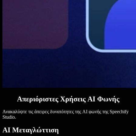
Απεριόριστες Χρήσεις AI Φωνής
Ανακαλύψτε τις άπειρες δυνατότητες της AI φωνής της Speechify
Studio.
AI Μεταγλώττιση