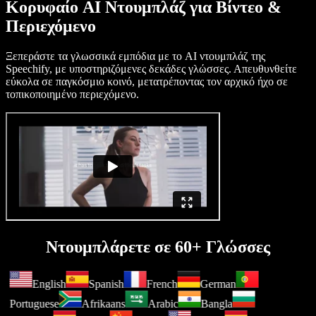
Κορυφαίο AI Ντουμπλάζ για Βίντεο &
Περιεχόμενο
Ξεπεράστε τα γλωσσικά εμπόδια με το AI ντουμπλάζ της
Speechify, με υποστηριζόμενες δεκάδες γλώσσες. Απευθυνθείτε
εύκολα σε παγκόσμιο κοινό, μετατρέποντας τον αρχικό ήχο σε
τοπικοποιημένο περιεχόμενο.
Ντουμπλάρετε σε 60+ Γλώσσες
English
Spanish
French
German
Portuguese
Afrikaans
Arabic
Bangla