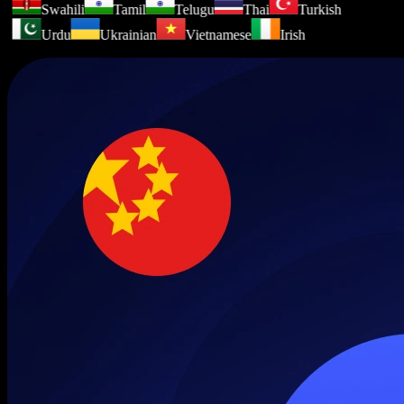
Swahili
Tamil
Telugu
Thai
Turkish
Urdu
Ukrainian
Vietnamese
Irish