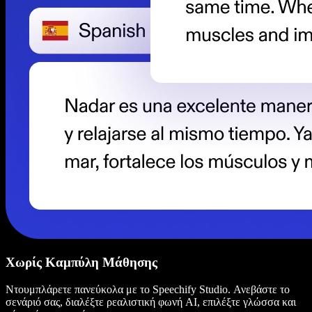
Χωρίς Καμπύλη Μάθησης
Ντουμπλάρετε πανεύκολα με το Speechify Studio. Ανεβάστε το
σενάριό σας, διαλέξτε ρεαλιστική φωνή AI, επιλέξτε γλώσσα και