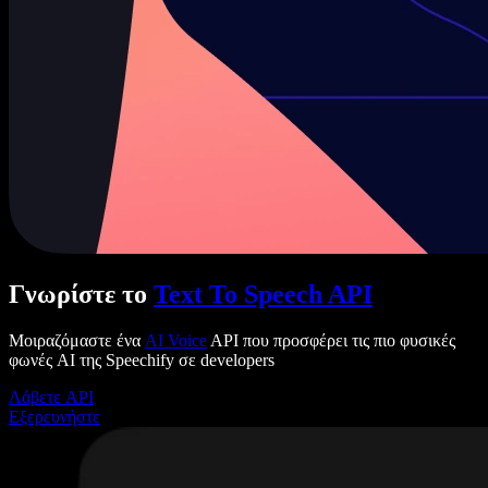
Γνωρίστε το
Text To Speech API
Μοιραζόμαστε ένα
AI Voice
API που προσφέρει τις πιο φυσικές
φωνές AI της Speechify σε developers
Λάβετε API
Εξερευνήστε