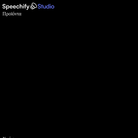
Γράψτε 5× πιο γρήγορα με φωνητική πληκτρολόγηση
Προϊόντα
Μάθετε περισσότερα