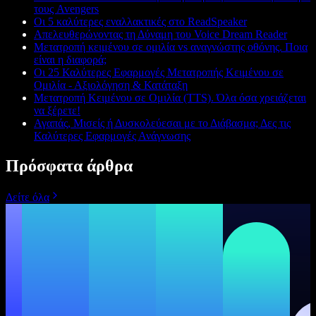
τους Avengers
Οι 5 καλύτερες εναλλακτικές στο ReadSpeaker
Απελευθερώνοντας τη Δύναμη του Voice Dream Reader
Μετατροπή κειμένου σε ομιλία vs αναγνώστης οθόνης. Ποια
είναι η διαφορά;
Οι 25 Καλύτερες Εφαρμογές Μετατροπής Κειμένου σε
Ομιλία - Αξιολόγηση & Κατάταξη
Μετατροπή Κειμένου σε Ομιλία (TTS). Όλα όσα χρειάζεται
να ξέρετε!
Αγαπάς, Μισείς ή Δυσκολεύεσαι με το Διάβασμα; Δες τις
Καλύτερες Εφαρμογές Ανάγνωσης
Πρόσφατα άρθρα
Δείτε όλα