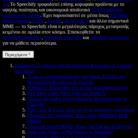
AI
. Το Speechify τροφοδοτεί επίσης κορυφαία προϊόντα με το
υψηλής ποιότητας και οικονομικά αποδοτικό
API μετατροπής
κειμένου σε ομιλία
. Έχει παρουσιαστεί σε μέσα όπως
The Wall
Street Journal
,
CNBC
,
Forbes
,
TechCrunch
και άλλα σημαντικά
ΜΜΕ — το Speechify είναι ο μεγαλύτερος πάροχος μετατροπής
κειμένου σε ομιλία στον κόσμο. Επισκεφθείτε τα
speechify.com/news
,
speechify.com/blog
και
speechify.com/press
για να μάθετε περισσότερα.
Περιεχόμενα
Εισαγωγή: Ο κόσμος της Μετατροπής Κειμένου σε Ομιλία
στο Xbox
Το άλμα προσβασιμότητας του Xbox: Εξέλιξη της
Μετατροπής Κειμένου σε Ομιλία
Ρυθμίσεις: Πλοήγηση στο μενού προσβασιμότητας
Νέο Party Chat: Xbox One και Series X
Δύναμη In-Game Text-to-Speech: Βελτιώνοντας το
Παιχνίδι
Text Chat & Voice: Νέα εποχή μεταγραφών παιχνιδιού
Πέρα από την κονσόλα: Xbox App, Windows 10 &
Mobile
Δίκτυα & Social Media: Xbox, TikTok και Κοινότητες
Ανάλυση: Xbox vs PlayStation vs Nintendo
Το μέλλον: Xbox και τεχνολογία ομιλίας