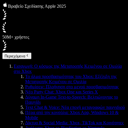
Βραβείο Σχεδίασης Apple 2025
50M+ χρήστες
Περιεχόμενα
Εισαγωγή: Ο κόσμος της Μετατροπής Κειμένου σε Ομιλία
στο Xbox
Το άλμα προσβασιμότητας του Xbox: Εξέλιξη της
Μετατροπής Κειμένου σε Ομιλία
Ρυθμίσεις: Πλοήγηση στο μενού προσβασιμότητας
Νέο Party Chat: Xbox One και Series X
Δύναμη In-Game Text-to-Speech: Βελτιώνοντας το
Παιχνίδι
Text Chat & Voice: Νέα εποχή μεταγραφών παιχνιδιού
Πέρα από την κονσόλα: Xbox App, Windows 10 &
Mobile
Δίκτυα & Social Media: Xbox, TikTok και Κοινότητες
Ανάλυση: Xbox vs PlayStation vs Nintendo