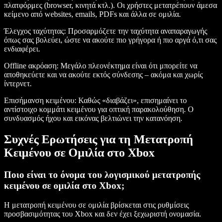
πλατφόρμες (browser, κινητά κτλ.). Οι χρήστες μετατρέπουν άμεσα
κείμενο από websites, emails, PDFs και άλλα σε ομιλία.
Έλεγχος ταχύτητας
: Προσαρμόζετε την ταχύτητα αναπαραγωγής
όπως σας βολεύει, ώστε να ακούτε πιο γρήγορα ή πιο αργά ό,τι σας
ενδιαφέρει.
Offline ακρόαση
: Μεγάλο πλεονέκτημα είναι ότι μπορείτε να
αποθηκεύετε και να ακούτε εκτός σύνδεσης – ακόμα και χωρίς
ίντερνετ.
Επισήμανση κειμένου
: Καθώς «διαβάζει», επισημαίνει το
αντίστοιχο κομμάτι κειμένου για οπτική παρακολούθηση. Ο
συνδυασμός ήχου και εικόνας βελτιώνει την κατανόηση.
Συχνές Ερωτήσεις για τη Μετατροπή
Κειμένου σε Ομιλία στο Xbox
Ποιο είναι το όνομα του λογισμικού μετατροπής
κειμένου σε ομιλία στο Xbox;
Η μετατροπή κειμένου σε ομιλία βρίσκεται στις ρυθμίσεις
προσβασιμότητας του Xbox και δεν έχει ξεχωριστή ονομασία.