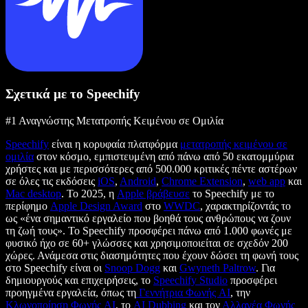
Σχετικά με το Speechify
#1 Αναγνώστης Μετατροπής Κειμένου σε Ομιλία
Speechify
είναι η κορυφαία πλατφόρμα
μετατροπής κειμένου σε
ομιλία
στον κόσμο, εμπιστευμένη από πάνω από 50 εκατομμύρια
χρήστες και με περισσότερες από 500.000 κριτικές πέντε αστέρων
σε όλες τις εκδόσεις
iOS
,
Android
,
Chrome Extension
,
web app
και
Mac desktop
. Το 2025, η
Apple βράβευσε
το Speechify με το
περίφημο
Apple Design Award
στο
WWDC
, χαρακτηρίζοντάς το
ως «ένα σημαντικό εργαλείο που βοηθά τους ανθρώπους να ζουν
τη ζωή τους». Το Speechify προσφέρει πάνω από 1.000 φωνές με
φυσικό ήχο σε 60+ γλώσσες και χρησιμοποιείται σε σχεδόν 200
χώρες. Ανάμεσα στις διασημότητες που έχουν δώσει τη φωνή τους
στο Speechify είναι οι
Snoop Dogg
και
Gwyneth Paltrow
. Για
δημιουργούς και επιχειρήσεις, το
Speechify Studio
προσφέρει
προηγμένα εργαλεία, όπως τη
Γεννήτρια Φωνής AI
, την
Κλωνοποίηση Φωνής AI
, το
AI Dubbing
και τον
Αλλαγέα Φωνής