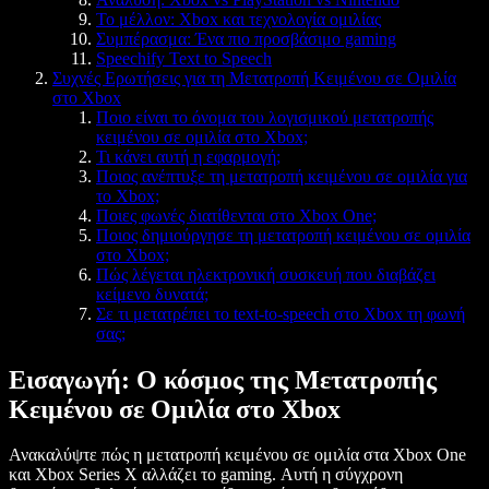
Το μέλλον: Xbox και τεχνολογία ομιλίας
Συμπέρασμα: Ένα πιο προσβάσιμο gaming
Speechify Text to Speech
Συχνές Ερωτήσεις για τη Μετατροπή Κειμένου σε Ομιλία
στο Xbox
Ποιο είναι το όνομα του λογισμικού μετατροπής
κειμένου σε ομιλία στο Xbox;
Τι κάνει αυτή η εφαρμογή;
Ποιος ανέπτυξε τη μετατροπή κειμένου σε ομιλία για
το Xbox;
Ποιες φωνές διατίθενται στο Xbox One;
Ποιος δημιούργησε τη μετατροπή κειμένου σε ομιλία
στο Xbox;
Πώς λέγεται ηλεκτρονική συσκευή που διαβάζει
κείμενο δυνατά;
Σε τι μετατρέπει το text-to-speech στο Xbox τη φωνή
σας;
Εισαγωγή: Ο κόσμος της Μετατροπής
Κειμένου σε Ομιλία στο Xbox
Ανακαλύψτε πώς η μετατροπή κειμένου σε ομιλία στα Xbox One
και Xbox Series X αλλάζει το gaming. Αυτή η σύγχρονη