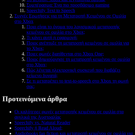
Συμπέρασμα: Ένα πιο προσβάσιμο gaming
Speechify Text to Speech
Συχνές Ερωτήσεις για τη Μετατροπή Κειμένου σε Ομιλία
στο Xbox
Ποιο είναι το όνομα του λογισμικού μετατροπής
κειμένου σε ομιλία στο Xbox;
Τι κάνει αυτή η εφαρμογή;
Ποιος ανέπτυξε τη μετατροπή κειμένου σε ομιλία για
το Xbox;
Ποιες φωνές διατίθενται στο Xbox One;
Ποιος δημιούργησε τη μετατροπή κειμένου σε ομιλία
στο Xbox;
Πώς λέγεται ηλεκτρονική συσκευή που διαβάζει
κείμενο δυνατά;
Σε τι μετατρέπει το text-to-speech στο Xbox τη φωνή
σας;
Προτεινόμενα άρθρα
Οι καλύτερες φωνές μετατροπής κειμένου σε ομιλία στα
αγγλικά της Αυστραλίας
Speechify vs. Natural Reader
Speechify ή Read Aloud;
Audiobooks fan fiction και μετατροπή κειμένου σε ομιλία για