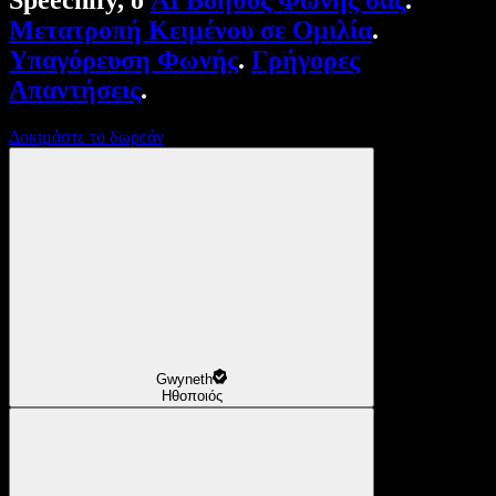
Speechify, ο
AI Βοηθός Φωνής σας
.
Μετατροπή Κειμένου σε Ομιλία
.
Υπαγόρευση Φωνής
.
Γρήγορες
Απαντήσεις
.
Δοκιμάστε το δωρεάν
Gwyneth
Ηθοποιός