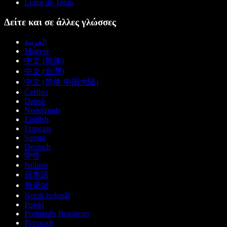
Leitor de Texto
Δείτε και σε άλλες γλώσσες
العربية
Magyar
中文 (简体)
中文 (台灣)
中文 (简体 中国大陆)
Čeština
Dansk
Nederlands
English
Français
Suomi
Deutsch
हिन्दी
Italiano
日本語
한국어
Norsk bokmål
Polski
Português Brasileiro
Русский