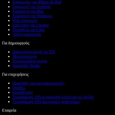
Εφαρμογές για iPhone & iPad
Εφαρμογή για Android
Εφαρμογή για Mac
Εφαρμογή για Windows
Web εφαρμογή
Επέκταση για Chrome
Πρόσθετο για Edge
Λήψη εφαρμογής
Για δημιουργούς
Δημιουργία φωνής με ΤΝ
Μεταγλώττιση
Κλωνοποίηση φωνής
Speechify Studio
Για επιχειρήσεις
Speechify για προγραμματιστές
Ομάδες
Εκπαίδευση
Τεκμηρίωση API μετατροπής κειμένου σε ομιλία
Τεκμηρίωση API φωνητικών πρακτόρων
Εταιρεία