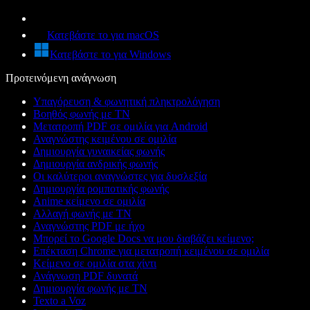
Κατεβάστε το για macOS
Κατεβάστε το για Windows
Προτεινόμενη ανάγνωση
Υπαγόρευση & φωνητική πληκτρολόγηση
Βοηθός φωνής με ΤΝ
Μετατροπή PDF σε ομιλία για Android
Αναγνώστης κειμένου σε ομιλία
Δημιουργία γυναικείας φωνής
Δημιουργία ανδρικής φωνής
Οι καλύτεροι αναγνώστες για δυσλεξία
Δημιουργία ρομποτικής φωνής
Anime κείμενο σε ομιλία
Αλλαγή φωνής με ΤΝ
Αναγνώστης PDF με ήχο
Μπορεί το Google Docs να μου διαβάζει κείμενο;
Επέκταση Chrome για μετατροπή κειμένου σε ομιλία
Κείμενο σε ομιλία στα χίντι
Ανάγνωση PDF δυνατά
Δημιουργία φωνής με ΤΝ
Texto a Voz