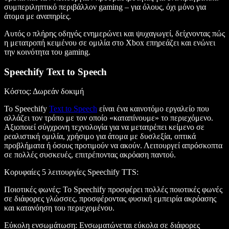
συμπεριληπτικό περιβάλλον gaming – για όλους, όχι μόνο για
άτομα με αναπηρίες.
Αυτός ο πλήρης οδηγός ενημερώνει και ψυχαγωγεί, δείχνοντας πώς
η μετατροπή κειμένου σε ομιλία στο Xbox επηρεάζει και ενώνει
την κοινότητα του gaming.
Speechify Text to Speech
Κόστος
: Δωρεάν δοκιμή
Το Speechify
Text to Speech
είναι ένα καινοτόμο εργαλείο που
αλλάζει τον τρόπο με τον οποίο «καταπίνουμε» το περιεχόμενο.
Αξιοποιεί σύγχρονη τεχνολογία για να μετατρέπει κείμενο σε
ρεαλιστική ομιλία, χρήσιμο για άτομα με δυσλεξία, οπτικά
προβλήματα ή όσους προτιμούν να ακούν. Λειτουργεί απρόσκοπτα
σε πολλές συσκευές, επιτρέποντας ακρόαση παντού.
Κορυφαίες 5 λειτουργίες Speechify TTS
:
Ποιοτικές φωνές
: Το Speechify προσφέρει πολλές ποιοτικές φωνές
σε διάφορες γλώσσες, προσφέροντας φυσική εμπειρία ακρόασης
και κατανόηση του περιεχομένου.
Εύκολη ενσωμάτωση
: Ενσωματώνεται εύκολα σε διάφορες