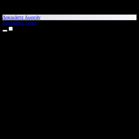
Δοκιμάστε δωρεάν
Κατεβάστε τώρα
Προϊόντα
Κείμενο σε Ομιλία
Εφαρμογές για iPhone & iPad
Εφαρμογή για Android
Επέκταση για Chrome
Επέκταση για Edge
Web εφαρμογή
Εφαρμογή για Mac
Εφαρμογή για Windows