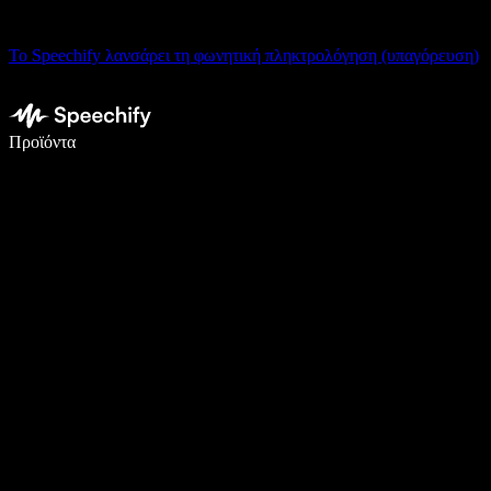
Το Speechify λανσάρει τη φωνητική πληκτρολόγηση (υπαγόρευση)
Γράψτε 5× πιο γρήγορα με φωνητική πληκτρολόγηση
Προϊόντα
Μάθετε περισσότερα