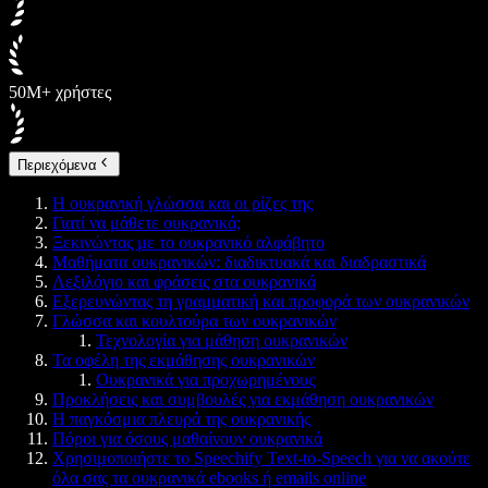
50M+ χρήστες
Περιεχόμενα
Η ουκρανική γλώσσα και οι ρίζες της
Γιατί να μάθετε ουκρανικά;
Ξεκινώντας με το ουκρανικό αλφάβητο
Μαθήματα ουκρανικών: διαδικτυακά και διαδραστικά
Λεξιλόγιο και φράσεις στα ουκρανικά
Εξερευνώντας τη γραμματική και προφορά των ουκρανικών
Γλώσσα και κουλτούρα των ουκρανικών
Τεχνολογία για μάθηση ουκρανικών
Τα οφέλη της εκμάθησης ουκρανικών
Ουκρανικά για προχωρημένους
Προκλήσεις και συμβουλές για εκμάθηση ουκρανικών
Η παγκόσμια πλευρά της ουκρανικής
Πόροι για όσους μαθαίνουν ουκρανικά
Χρησιμοποιήστε το Speechify Text-to-Speech για να ακούτε
όλα σας τα ουκρανικά ebooks ή emails online