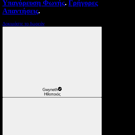
Υπαγόρευση Φωνής
.
Γρήγορες
Απαντήσεις
.
Δοκιμάστε το δωρεάν
Gwyneth
Ηθοποιός