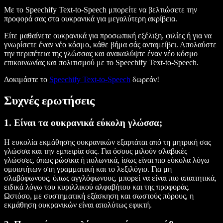
Με το Speechify Text-to-Speech μπορείτε να βελτιώσετε την
προφορά σας στα ουκρανικά για μεγαλύτερη ακρίβεια.
Είτε μαθαίνετε ουκρανικά για προσωπική εξέλιξη, φιλίες ή για να
γνωρίσετε έναν νέο κόσμο, κάθε βήμα σάς ανταμείβει. Απολαύστε
την περιπέτεια της γλώσσας και ανακαλύψτε έναν νέο κόσμο
επικοινωνίας και πολιτισμού με το Speechify Text-to-Speech.
Δοκιμάστε το
Speechify Text-to-Speech
δωρεάν!
Συχνές ερωτήσεις
1. Είναι τα ουκρανικά εύκολη γλώσσα;
Η ευκολία εκμάθησης ουκρανικών εξαρτάται από τη μητρική σας
γλώσσα και την εμπειρία σας. Για όσους μιλούν σλαβικές
γλώσσες, όπως ρώσικα ή πολωνικά, ίσως είναι πιο εύκολα λόγω
ομοιοτήτων στη γραμματική και το λεξιλόγιο. Για μη
σλαβόφωνους, όπως αγγλόφωνους, μπορεί να είναι πιο απαιτητικά,
ειδικά λόγω του κυριλλικού αλφαβήτου και της προφοράς.
Ωστόσο, με συστηματική εξάσκηση και σωστούς πόρους, η
εκμάθηση ουκρανικών είναι απολύτως εφικτή.