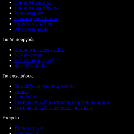
Εφαρμογή για Mac
Εφαρμογή για Windows
Web εφαρμογή
Επέκταση για Chrome
Πρόσθετο για Edge
Λήψη εφαρμογής
Για δημιουργούς
Δημιουργία φωνής με ΤΝ
Μεταγλώττιση
Κλωνοποίηση φωνής
Speechify Studio
Για επιχειρήσεις
Speechify για προγραμματιστές
Ομάδες
Εκπαίδευση
Τεκμηρίωση API μετατροπής κειμένου σε ομιλία
Τεκμηρίωση API φωνητικών πρακτόρων
Εταιρεία
Σχετικά με εμάς
Επικοινωνία