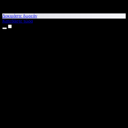
Δοκιμάστε δωρεάν
Κατεβάστε τώρα
Προϊόντα
Κείμενο σε Ομιλία
Εφαρμογές για iPhone & iPad
Εφαρμογή για Android
Επέκταση για Chrome
Επέκταση για Edge
Web εφαρμογή
Εφαρμογή για Mac
Εφαρμογή για Windows