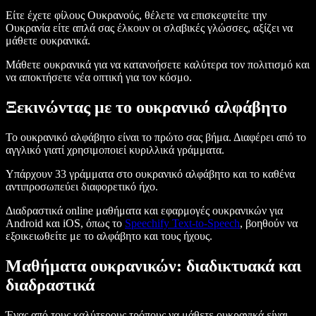
Είτε έχετε φίλους Ουκρανούς, θέλετε να επισκεφτείτε την
Ουκρανία είτε απλά σας έλκουν οι σλαβικές γλώσσες, αξίζει να
μάθετε ουκρανικά.
Μάθετε ουκρανικά για να κατανοήσετε καλύτερα τον πολιτισμό και
να αποκτήσετε νέα οπτική για τον κόσμο.
Ξεκινώντας με το ουκρανικό αλφάβητο
Το ουκρανικό αλφάβητο είναι το πρώτο σας βήμα. Διαφέρει από το
αγγλικό γιατί χρησιμοποιεί κυριλλικά γράμματα.
Υπάρχουν 33 γράμματα στο ουκρανικό αλφάβητο και το καθένα
αντιπροσωπεύει διαφορετικό ήχο.
Διαδραστικά online μαθήματα και εφαρμογές ουκρανικών για
Android και iOS, όπως το
Speechify Text-to-Speech
, βοηθούν να
εξοικειωθείτε με το αλφάβητο και τους ήχους.
Μαθήματα ουκρανικών: διαδικτυακά και
διαδραστικά
Ένας από τους καλύτερους τρόπους να μάθετε ουκρανικά είναι