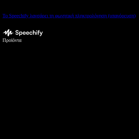
Το Speechify λανσάρει τη φωνητική πληκτρολόγηση (υπαγόρευση)
Γράψτε 5× πιο γρήγορα με φωνητική πληκτρολόγηση
Προϊόντα
Μάθετε περισσότερα