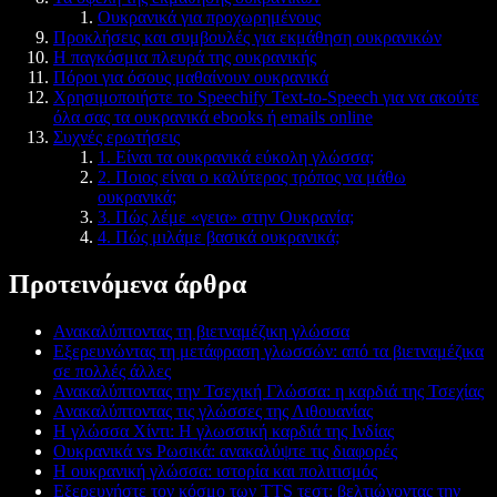
Ουκρανικά για προχωρημένους
Προκλήσεις και συμβουλές για εκμάθηση ουκρανικών
Η παγκόσμια πλευρά της ουκρανικής
Πόροι για όσους μαθαίνουν ουκρανικά
Χρησιμοποιήστε το Speechify Text-to-Speech για να ακούτε
όλα σας τα ουκρανικά ebooks ή emails online
Συχνές ερωτήσεις
1. Είναι τα ουκρανικά εύκολη γλώσσα;
2. Ποιος είναι ο καλύτερος τρόπος να μάθω
ουκρανικά;
3. Πώς λέμε «γεια» στην Ουκρανία;
4. Πώς μιλάμε βασικά ουκρανικά;
Προτεινόμενα άρθρα
Ανακαλύπτοντας τη βιετναμέζικη γλώσσα
Εξερευνώντας τη μετάφραση γλωσσών: από τα βιετναμέζικα
σε πολλές άλλες
Ανακαλύπτοντας την Τσεχική Γλώσσα: η καρδιά της Τσεχίας
Ανακαλύπτοντας τις γλώσσες της Λιθουανίας
Η γλώσσα Χίντι: Η γλωσσική καρδιά της Ινδίας
Ουκρανικά vs Ρωσικά: ανακαλύψτε τις διαφορές
Η ουκρανική γλώσσα: ιστορία και πολιτισμός
Εξερευνήστε τον κόσμο των TTS τεστ: βελτιώνοντας την