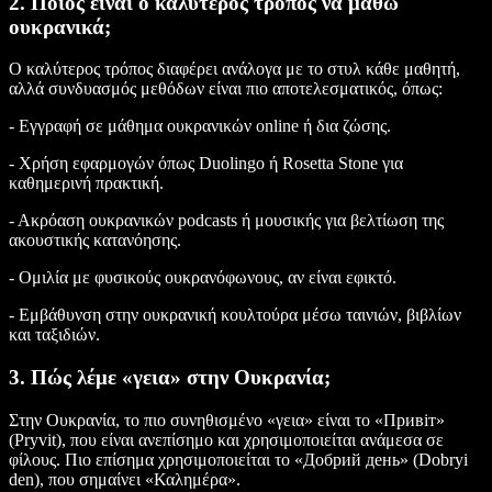
2. Ποιος είναι ο καλύτερος τρόπος να μάθω
ουκρανικά;
Ο καλύτερος τρόπος διαφέρει ανάλογα με το στυλ κάθε μαθητή,
αλλά συνδυασμός μεθόδων είναι πιο αποτελεσματικός, όπως:
- Εγγραφή σε μάθημα ουκρανικών online ή δια ζώσης.
- Χρήση εφαρμογών όπως Duolingo ή Rosetta Stone για
καθημερινή πρακτική.
- Ακρόαση ουκρανικών podcasts ή μουσικής για βελτίωση της
ακουστικής κατανόησης.
- Ομιλία με φυσικούς ουκρανόφωνους, αν είναι εφικτό.
- Εμβάθυνση στην ουκρανική κουλτούρα μέσω ταινιών, βιβλίων
και ταξιδιών.
3. Πώς λέμε «γεια» στην Ουκρανία;
Στην Ουκρανία, το πιο συνηθισμένο «γεια» είναι το «Привіт»
(Pryvit), που είναι ανεπίσημο και χρησιμοποιείται ανάμεσα σε
φίλους. Πιο επίσημα χρησιμοποιείται το «Добрий день» (Dobryi
den), που σημαίνει «Καλημέρα».