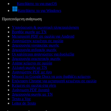
Κατεβάστε το για macOS
Κατεβάστε το για Windows
Προτεινόμενη ανάγνωση
Υπαγόρευση & φωνητική πληκτρολόγηση
Βοηθός φωνής με ΤΝ
Μετατροπή PDF σε ομιλία για Android
Αναγνώστης κειμένου σε ομιλία
Δημιουργία γυναικείας φωνής
Δημιουργία ανδρικής φωνής
Οι καλύτεροι αναγνώστες για δυσλεξία
Δημιουργία ρομποτικής φωνής
Anime κείμενο σε ομιλία
Αλλαγή φωνής με ΤΝ
Αναγνώστης PDF με ήχο
Μπορεί το Google Docs να μου διαβάζει κείμενο;
Επέκταση Chrome για μετατροπή κειμένου σε ομιλία
Κείμενο σε ομιλία στα χίντι
Ανάγνωση PDF δυνατά
Δημιουργία φωνής με ΤΝ
Texto a Voz
Leitor de Texto