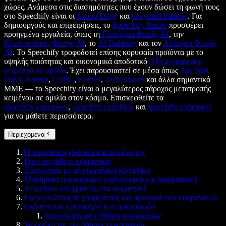
χώρες. Ανάμεσα στις διασημότητες που έχουν δώσει τη φωνή τους
στο Speechify είναι οι
Snoop Dogg
και
Gwyneth Paltrow
. Για
δημιουργούς και επιχειρήσεις, το
Speechify Studio
προσφέρει
προηγμένα εργαλεία, όπως τη
Γεννήτρια Φωνής AI
, την
Κλωνοποίηση Φωνής AI
, το
AI Dubbing
και τον
Αλλαγέα Φωνής
AI
. Το Speechify τροφοδοτεί επίσης κορυφαία προϊόντα με το
υψηλής ποιότητας και οικονομικά αποδοτικό
API μετατροπής
κειμένου σε ομιλία
. Έχει παρουσιαστεί σε μέσα όπως
The Wall
Street Journal
,
CNBC
,
Forbes
,
TechCrunch
και άλλα σημαντικά
ΜΜΕ — το Speechify είναι ο μεγαλύτερος πάροχος μετατροπής
κειμένου σε ομιλία στον κόσμο. Επισκεφθείτε τα
speechify.com/news
,
speechify.com/blog
και
speechify.com/press
για να μάθετε περισσότερα.
Περιεχόμενα
Η ουκρανική γλώσσα και οι ρίζες της
Γιατί να μάθετε ουκρανικά;
Ξεκινώντας με το ουκρανικό αλφάβητο
Μαθήματα ουκρανικών: διαδικτυακά και διαδραστικά
Λεξιλόγιο και φράσεις στα ουκρανικά
Εξερευνώντας τη γραμματική και προφορά των ουκρανικών
Γλώσσα και κουλτούρα των ουκρανικών
Τεχνολογία για μάθηση ουκρανικών
Τα οφέλη της εκμάθησης ουκρανικών