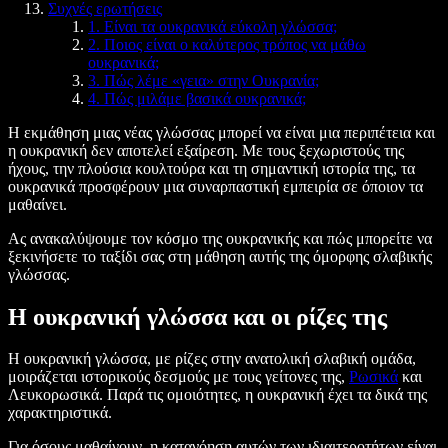
Συχνές ερωτήσεις
1. Είναι τα ουκρανικά εύκολη γλώσσα;
2. Ποιος είναι ο καλύτερος τρόπος να μάθω
ουκρανικά;
3. Πώς λέμε «γεια» στην Ουκρανία;
4. Πώς μιλάμε βασικά ουκρανικά;
Η εκμάθηση μιας νέας γλώσσας μπορεί να είναι μια περιπέτεια και
η ουκρανική δεν αποτελεί εξαίρεση. Με τους ξεχωριστούς της
ήχους, την πλούσια κουλτούρα και τη σημαντική ιστορία της, τα
ουκρανικά προσφέρουν μια συναρπαστική εμπειρία σε όποιον τα
μαθαίνει.
Ας ανακαλύψουμε τον κόσμο της ουκρανικής και πώς μπορείτε να
ξεκινήσετε το ταξίδι σας στη μάθηση αυτής της όμορφης σλαβικής
γλώσσας.
Η ουκρανική γλώσσα και οι ρίζες της
Η ουκρανική γλώσσα, με ρίζες στην ανατολική σλαβική ομάδα,
μοιράζεται ιστορικούς δεσμούς με τους γείτονες της,
Ρωσικά
και
Λευκορωσικά. Παρά τις ομοιότητες, η ουκρανική έχει τα δικά της
χαρακτηριστικά.
Για όσους μαθαίνουν, η κατανόηση αυτών των ιδιαιτεροτήτων είναι