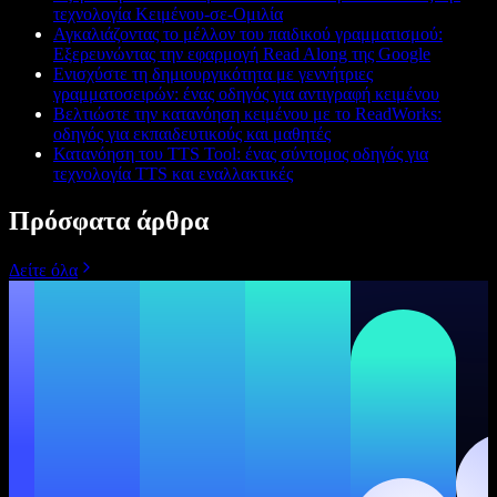
τεχνολογία Κειμένου-σε-Ομιλία
Αγκαλιάζοντας το μέλλον του παιδικού γραμματισμού:
Εξερευνώντας την εφαρμογή Read Along της Google
Ενισχύστε τη δημιουργικότητα με γεννήτριες
γραμματοσειρών: ένας οδηγός για αντιγραφή κειμένου
Βελτιώστε την κατανόηση κειμένου με το ReadWorks:
οδηγός για εκπαιδευτικούς και μαθητές
Κατανόηση του TTS Tool: ένας σύντομος οδηγός για
τεχνολογία TTS και εναλλακτικές
Πρόσφατα άρθρα
Δείτε όλα