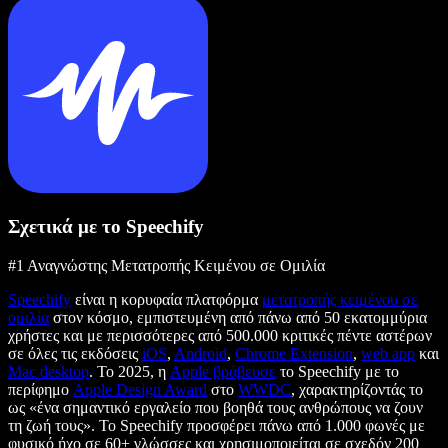
Σχετικά με το Speechify
#1 Αναγνώστης Μετατροπής Κειμένου σε Ομιλία
Speechify
είναι η κορυφαία πλατφόρμα
μετατροπής κειμένου σε
ομιλία
στον κόσμο, εμπιστευμένη από πάνω από 50 εκατομμύρια
χρήστες και με περισσότερες από 500.000 κριτικές πέντε αστέρων
σε όλες τις εκδόσεις
iOS
,
Android
,
Chrome Extension
,
web app
και
Mac desktop
. Το 2025, η
Apple βράβευσε
το Speechify με το
περίφημο
Apple Design Award
στο
WWDC
, χαρακτηρίζοντάς το
ως «ένα σημαντικό εργαλείο που βοηθά τους ανθρώπους να ζουν
τη ζωή τους». Το Speechify προσφέρει πάνω από 1.000 φωνές με
φυσικό ήχο σε 60+ γλώσσες και χρησιμοποιείται σε σχεδόν 200