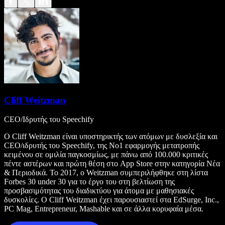
Cliff Weitzman
CEO/Ιδρυτής του Speechify
Ο Cliff Weitzman είναι υποστηρικτής των ατόμων με δυσλεξία και
CEO/ιδρυτής του Speechify, της Νο1 εφαρμογής μετατροπής
κειμένου σε ομιλία παγκοσμίως, με πάνω από 100.000 κριτικές
πέντε αστέρων και πρώτη θέση στο App Store στην κατηγορία Νέα
& Περιοδικά. Το 2017, ο Weitzman συμπεριλήφθηκε στη λίστα
Forbes 30 under 30 για το έργο του στη βελτίωση της
προσβασιμότητας του διαδικτύου για άτομα με μαθησιακές
δυσκολίες. Ο Cliff Weitzman έχει παρουσιαστεί στα EdSurge, Inc.,
PC Mag, Entrepreneur, Mashable και σε άλλα κορυφαία μέσα.