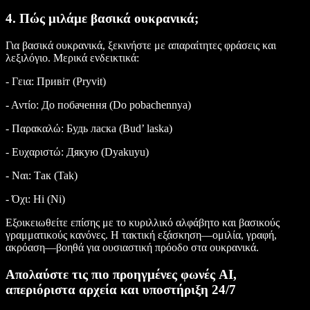
4. Πώς μιλάμε βασικά ουκρανικά;
Για βασικά ουκρανικά, ξεκινήστε με απαραίτητες φράσεις και
λεξιλόγιο. Μερικά ενδεικτικά:
- Γεια: Привіт (Pryvit)
- Αντίο: До побачення (Do pobachennya)
- Παρακαλώ: Будь ласка (Bud’ laska)
- Ευχαριστώ: Дякую (Dyakuyu)
- Ναι: Так (Tak)
- Όχι: Ні (Ni)
Εξοικειωθείτε επίσης με το κυριλλικό αλφάβητο και βασικούς
γραμματικούς κανόνες. Η τακτική εξάσκηση—ομιλία, γραφή,
ακρόαση—βοηθά για ουσιαστική πρόοδο στα ουκρανικά.
Απολαύστε τις πιο προηγμένες φωνές AI,
απεριόριστα αρχεία και υποστήριξη 24/7