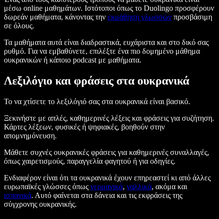
μέσω online μαθημάτων. Ιστότοποι όπως το Duolingo προσφέρουν
δωρεάν μαθήματα, κάνοντας την
εκμάθηση γλωσσών
προσβάσιμη
σε όλους.
Τα μαθήματα αυτά είναι διαδραστικά, ευχάριστα και στο δικό σας
ρυθμό. Για να εμβαθύνετε, επιλέξτε ένα πιο δομημένο μάθημα
ουκρανικών ή κάποιο podcast με μαθήματα.
Λεξιλόγιο και φράσεις στα ουκρανικά
Το να χτίσετε το λεξιλόγιό σας στα ουκρανικά είναι βασικό.
Ξεκινήστε με απλές, καθημερινές λέξεις και φράσεις για συζήτηση.
Κάρτες λέξεων, φυσικές ή ψηφιακές, βοηθούν στην
απομνημόνευση.
Μάθετε συχνές ουκρανικές φράσεις για καθημερινές συναλλαγές,
όπως χαιρετισμούς, παραγγελία φαγητού ή για οδηγίες.
Ενδιαφέρον είναι ότι τα ουκρανικά έχουν επηρεαστεί κι από άλλες
ευρωπαϊκές γλώσσες όπως
γερμανικά
,
γαλλικά
, ακόμα και
ισπανικά
. Αυτό φαίνεται στα δάνεια και τις εκφράσεις της
σύγχρονης ουκρανικής.