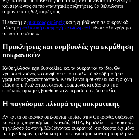
Εξετάζοντας πιο σύνθετη γραμματική, διευρύνοντας το λεξιλόγιο
και περνώντας σε πιο απαιτητικές συζητήσεις, θα βελτιώσετε
σημαντικά τις δεξιότητές σας.
Η επαφή με
φυσικούς ομιλητές
και η εμβάθυνση σε ουκρανικά
μέσα με
ρεαλιστική εφαρμογή text-to-speech
είναι πολύ χρήσιμα
σε αυτό το στάδιο.
Προκλήσεις και συμβουλές για εκμάθηση
ουκρανικών
Κάθε γλώσσα έχει δυσκολίες, και τα ουκρανικά το ίδιο. Θα
χρειαστεί χρόνος να συνηθίσετε το κυριλλικό αλφάβητο ή τα
γραμματικά χαρακτηριστικά. Κλειδί είναι η συνέπεια και η συχνή
εξάσκηση. Ρεαλιστικοί στόχοι, εφαρμογές κι εξάσκηση με
φυσικούς ομιλητές βοηθούν να ξεπεράσετε τις δυσκολίες.
Η παγκόσμια πλευρά της ουκρανικής
Αν και τα ουκρανικά ομιλούνται κυρίως στην Ουκρανία, υπάρχουν
κοινότητες παγκοσμίως—Καναδά, ΗΠΑ, Βραζιλία—που κρατούν
τη γλώσσα ζωντανή. Μαθαίνοντας ουκρανικά, συνδέεστε όχι μόνο
με την Ουκρανία, αλλά και με μια παγκόσμια κοινότητα ομιλητών.