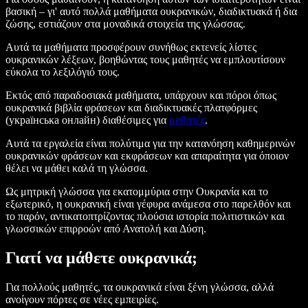
βασική – γι' αυτό πολλά μαθήματα ουκρανικών, διαδικτυακά ή δια
ζώσης, εστιάζουν στα μοναδικά στοιχεία της γλώσσας.
Αυτά τα μαθήματα προσφέρουν συνήθως εκτενείς λίστες
ουκρανικών λέξεων, βοηθώντας τους μαθητές να εμπλουτίσουν
εύκολα το λεξιλόγιό τους.
Εκτός από παραδοσιακά μαθήματα, υπάρχουν και πόροι όπως
ουκρανικά βιβλία φράσεων και διαδικτυακές πλατφόρμες
(українська онлайн) διαθέσιμες για
μαθητές
.
Αυτά τα εργαλεία είναι πολύτιμα για την κατανόηση καθημερινών
ουκρανικών φράσεων και εκφράσεων και απαραίτητα για όποιον
θέλει να μάθει καλά τη γλώσσα.
Ως μητρική γλώσσα για εκατομμύρια στην Ουκρανία και το
εξωτερικό, η ουκρανική είναι γέφυρα ανάμεσα στο παρελθόν και
το παρόν, αντικατοπτρίζοντας πλούσια ιστορία πολιτιστικών και
γλωσσικών επιρροών από Ανατολή και Δύση.
Γιατί να μάθετε ουκρανικά;
Για πολλούς μαθητές, τα ουκρανικά είναι ξένη γλώσσα, αλλά
ανοίγουν πόρτες σε νέες εμπειρίες.