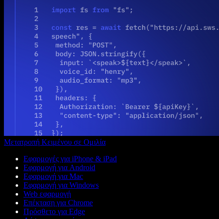
Μετατροπή Κειμένου σε Ομιλία
Εφαρμογές για iPhone & iPad
Εφαρμογή για Android
Εφαρμογή για Mac
Εφαρμογή για Windows
Web εφαρμογή
Επέκταση για Chrome
Πρόσθετο για Edge