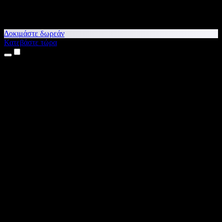
Δοκιμάστε δωρεάν
Κατεβάστε τώρα
Προϊόντα
Κείμενο σε Ομιλία
Εφαρμογές για iPhone & iPad
Εφαρμογή για Android
Επέκταση για Chrome
Επέκταση για Edge
Web εφαρμογή
Εφαρμογή για Mac
Εφαρμογή για Windows