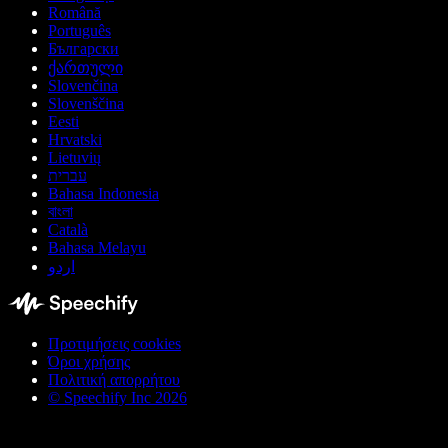
Română
Português
Български
ქართული
Slovenčina
Slovenščina
Eesti
Hrvatski
Lietuvių
עברית
Bahasa Indonesia
বাংলা
Català
Bahasa Melayu
اردو
Προτιμήσεις cookies
Όροι χρήσης
Πολιτική απορρήτου
© Speechify Inc 2026