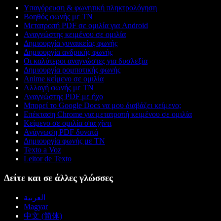
Υπαγόρευση & φωνητική πληκτρολόγηση
Βοηθός φωνής με ΤΝ
Μετατροπή PDF σε ομιλία για Android
Αναγνώστης κειμένου σε ομιλία
Δημιουργία γυναικείας φωνής
Δημιουργία ανδρικής φωνής
Οι καλύτεροι αναγνώστες για δυσλεξία
Δημιουργία ρομποτικής φωνής
Anime κείμενο σε ομιλία
Αλλαγή φωνής με ΤΝ
Αναγνώστης PDF με ήχο
Μπορεί το Google Docs να μου διαβάζει κείμενο;
Επέκταση Chrome για μετατροπή κειμένου σε ομιλία
Κείμενο σε ομιλία στα χίντι
Ανάγνωση PDF δυνατά
Δημιουργία φωνής με ΤΝ
Texto a Voz
Leitor de Texto
Δείτε και σε άλλες γλώσσες
العربية
Magyar
中文 (简体)