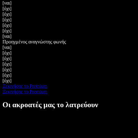
[ναι]
[όχι]
[όχι]
[όχι]
[όχι]
[όχι]
[ναι]
Προηγμένος αναγνώστης φωνής
[ναι]
[όχι]
[όχι]
[όχι]
[όχι]
[όχι]
[όχι]
Ξεκινήστε το Premium
Ξεκινήστε το Premium
Οι ακροατές μας το λατρεύουν
Αλλάζει τα πάντα