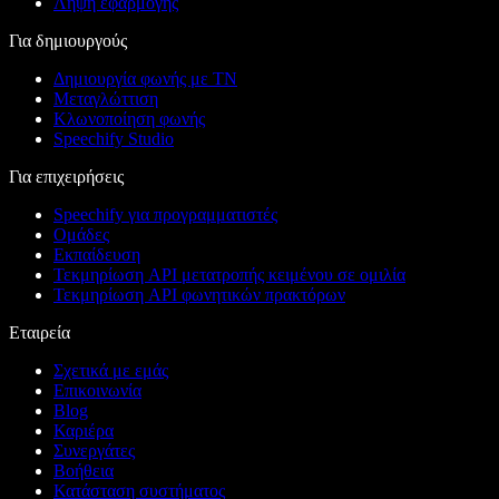
Λήψη εφαρμογής
Για δημιουργούς
Δημιουργία φωνής με ΤΝ
Μεταγλώττιση
Κλωνοποίηση φωνής
Speechify Studio
Για επιχειρήσεις
Speechify για προγραμματιστές
Ομάδες
Εκπαίδευση
Τεκμηρίωση API μετατροπής κειμένου σε ομιλία
Τεκμηρίωση API φωνητικών πρακτόρων
Εταιρεία
Σχετικά με εμάς
Επικοινωνία
Blog
Καριέρα
Συνεργάτες
Βοήθεια
Κατάσταση συστήματος