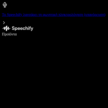
Το Speechify λανσάρει τη φωνητική πληκτρολόγηση (υπαγόρευση)
Γράψτε 5× πιο γρήγορα με φωνητική πληκτρολόγηση
Προϊόντα
Μάθετε περισσότερα