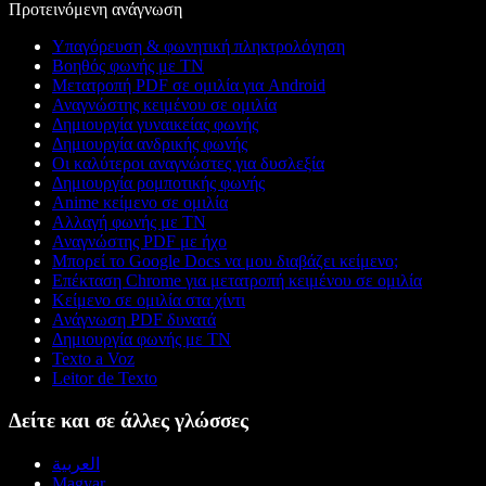
Προτεινόμενη ανάγνωση
Υπαγόρευση & φωνητική πληκτρολόγηση
Βοηθός φωνής με ΤΝ
Μετατροπή PDF σε ομιλία για Android
Αναγνώστης κειμένου σε ομιλία
Δημιουργία γυναικείας φωνής
Δημιουργία ανδρικής φωνής
Οι καλύτεροι αναγνώστες για δυσλεξία
Δημιουργία ρομποτικής φωνής
Anime κείμενο σε ομιλία
Αλλαγή φωνής με ΤΝ
Αναγνώστης PDF με ήχο
Μπορεί το Google Docs να μου διαβάζει κείμενο;
Επέκταση Chrome για μετατροπή κειμένου σε ομιλία
Κείμενο σε ομιλία στα χίντι
Ανάγνωση PDF δυνατά
Δημιουργία φωνής με ΤΝ
Texto a Voz
Leitor de Texto
Δείτε και σε άλλες γλώσσες
العربية
Magyar