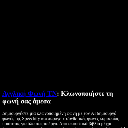
Ιστορίες χρηστών
Ανάγνωση Google Docs δυνατά
Μελέτες περίπτωσης B2B
Αλλαγή φωνής με ΤΝ
Αξιολογήσεις
Εφαρμογές που διαβάζουν κείμενο δυνατά
Τύπος
Διάβασέ μου
Αναγνώστης κειμένου σε ομιλία
Επιχειρήσεις
Επικοινωνήστε με το Τμήμα Πωλήσεων
Speechify για επιχειρήσεις & εκπαίδευση
Speechify για Access to Work
Speechify για DSA
SIMBA Φωνητικοί Πράκτορες
Speechify για προγραμματιστές
Αγγλική Φωνή ΤΝ
: Κλωνοποιήστε τη
φωνή σας άμεσα
Δημιουργήστε μία κλωνοποιημένη φωνή με τον AI δημιουργό
φωνής της Speechify και παράγετε συνθετικές φωνές κορυφαίας
ποιότητας για όλα σας τα έργα. Από ακουστικά βιβλία μέχρι