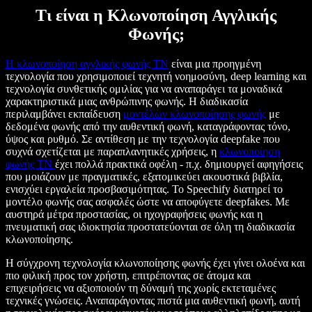
Τι είναι η Κλωνοποίηση Αγγλικής
Φωνής;
Η κλωνοποίηση αγγλικής φωνής ΤΝ
είναι μια προηγμένη
τεχνολογία που χρησιμοποιεί τεχνητή νοημοσύνη, deep learning και
τεχνολογία συνθετικής ομιλίας για να αναπαράγει τα μοναδικά
χαρακτηριστικά μιας ανθρώπινης φωνής. Η διαδικασία
περιλαμβάνει εκπαίδευση
μοντέλων κλωνοποίησης φωνής
με
δεδομένα φωνής από την αυθεντική φωνή, καταγράφοντας τόνο,
ύψος και ρυθμό. Σε αντίθεση με την τεχνολογία deepfake που
συχνά σχετίζεται με παραπλανητικές χρήσεις, η
κλωνοποίηση
φωνής ΤΝ
έχει πολλά πρακτικά οφέλη - π.χ. δημιουργεί αφηγήσεις
που μοιάζουν με πραγματικές, εξατομικεύει ακουστικά βιβλία,
ενισχύει εργαλεία προσβασιμότητας. Το Speechify διατηρεί το
μοντέλο φωνής σας ασφαλές ώστε να αποφύγετε deepfakes. Με
αυστηρά μέτρα προστασίας, οι ηχογραφήσεις φωνής και η
πνευματική σας ιδιοκτησία προστατεύονται σε όλη τη διαδικασία
κλωνοποίησης.
Η σύγχρονη τεχνολογία κλωνοποίησης φωνής έχει γίνει ολοένα και
πιο φιλική προς τον χρήστη, επιτρέποντας σε άτομα και
επιχειρήσεις να αξιοποιούν τη δύναμή της χωρίς εκτεταμένες
τεχνικές γνώσεις. Αναπαράγοντας πιστά μια αυθεντική φωνή, αυτή