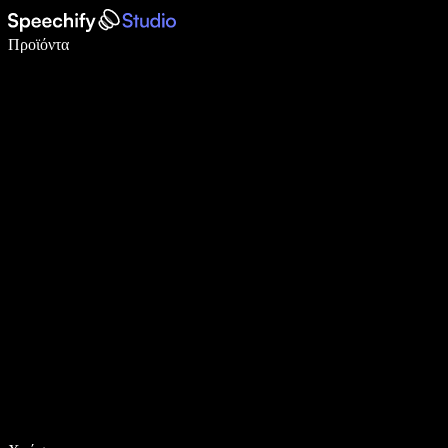
Γράψτε 5× πιο γρήγορα με φωνητική πληκτρολόγηση
Προϊόντα
Μάθετε περισσότερα