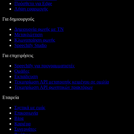
Πρόσθετο για Edge
Λήψη εφαρμογής
Για δημιουργούς
Δημιουργία φωνής με ΤΝ
Μεταγλώττιση
Κλωνοποίηση φωνής
Speechify Studio
Για επιχειρήσεις
Speechify για προγραμματιστές
Ομάδες
Εκπαίδευση
Τεκμηρίωση API μετατροπής κειμένου σε ομιλία
Τεκμηρίωση API φωνητικών πρακτόρων
Εταιρεία
Σχετικά με εμάς
Επικοινωνία
Blog
Καριέρα
Συνεργάτες