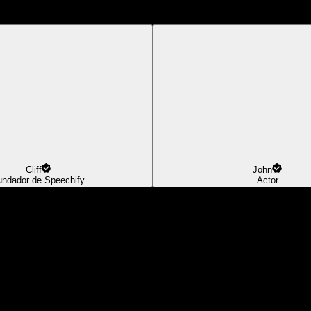
Cliff
John
undador de Speechify
Actor