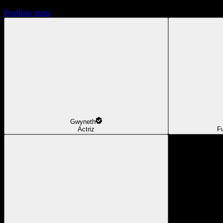
Pruébalo gratis
Gwyneth
Actriz
F