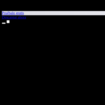
Pruébalo gratis
Descargar ahora
Productos
Texto a voz
App para iPhone y iPad
App para Android
Extensión para Chrome
Extensión para Edge
Aplicación web
App para Mac
App para Windows