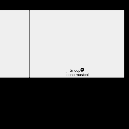
Snoop
Ícono musical