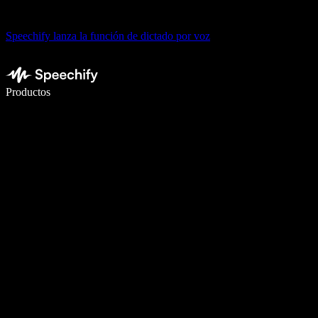
Speechify lanza la función de dictado por voz
Escribe 5× más rápido con dictado por voz
Productos
Más información