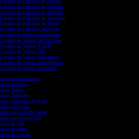
Creador de Películas de Drama
Creador de Películas de Fantasía
Creador de Películas de Misterio
Creador de Películas de Suspenso
Creador de Películas de Terror
Creador de Películas del Oeste
Creador de Reels de Instagram
Creador de Tráilers de Películas
Creador de Videos ASMR
Creador de Videos DIY
Creador de Videos Educativos
Creador de Videos Inmobiliarios
Creador de Videos Musicales
Videos Promocionales
ideos Satíricos
ideos Teaser
ideos Tutoriales
ideos Tutoriales de Baile
ideos con Fotos
ideos con Pantalla Verde
Videos con Voz en Off
ideos de Arte
Videos de Autos
Videos de Cocina