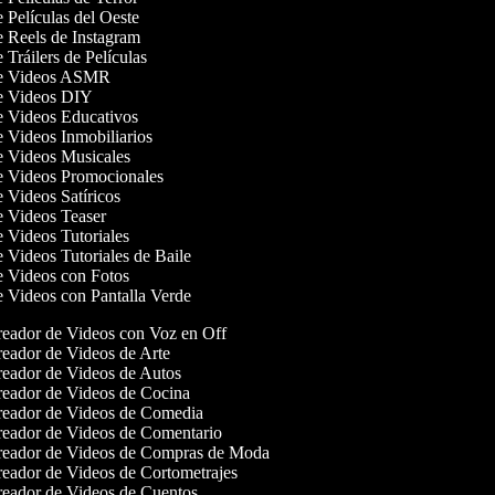
e Películas del Oeste
de Reels de Instagram
e Tráilers de Películas
 de Videos ASMR
de Videos DIY
de Videos Educativos
de Videos Inmobiliarios
de Videos Musicales
de Videos Promocionales
e Videos Satíricos
de Videos Teaser
e Videos Tutoriales
e Videos Tutoriales de Baile
de Videos con Fotos
de Videos con Pantalla Verde
eador de Videos con Voz en Off
eador de Videos de Arte
eador de Videos de Autos
eador de Videos de Cocina
eador de Videos de Comedia
eador de Videos de Comentario
eador de Videos de Compras de Moda
eador de Videos de Cortometrajes
eador de Videos de Cuentos