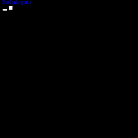
Pruébalo gratis
Productos
Texto a voz
App para iPhone y iPad
App para Android
Extensión para Chrome
Extensión para Edge
Aplicación web
App para Mac
App para Windows
Generador de voz con IA
Locuciones
Doblaje