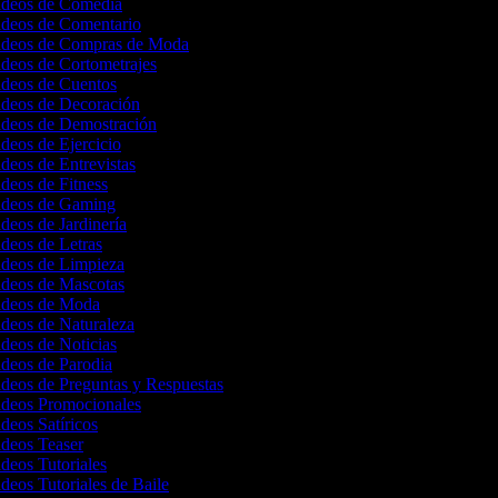
Videos de Comedia
Videos de Comentario
Videos de Compras de Moda
ideos de Cortometrajes
Videos de Cuentos
Videos de Decoración
Videos de Demostración
ideos de Ejercicio
ideos de Entrevistas
ideos de Fitness
Videos de Gaming
ideos de Jardinería
ideos de Letras
Videos de Limpieza
Videos de Mascotas
Videos de Moda
ideos de Naturaleza
ideos de Noticias
ideos de Parodia
ideos de Preguntas y Respuestas
Videos Promocionales
ideos Satíricos
ideos Teaser
ideos Tutoriales
ideos Tutoriales de Baile