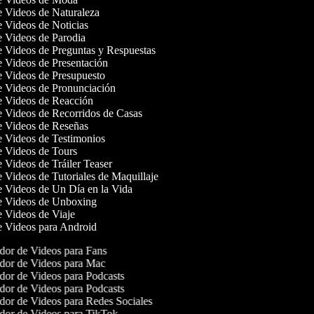
de Videos de Naturaleza
de Videos de Noticias
de Videos de Parodia
de Videos de Preguntas y Respuestas
de Videos de Presentación
de Videos de Presupuesto
de Videos de Pronunciación
de Videos de Reacción
de Videos de Recorridos de Casas
de Videos de Reseñas
de Videos de Testimonios
de Videos de Tours
e Videos de Tráiler Teaser
e Videos de Tutoriales de Maquillaje
de Videos de Un Día en la Vida
de Videos de Unboxing
de Videos de Viaje
de Videos para Android
or de Videos para Fans
or de Videos para Mac
or de Videos para Podcasts
or de Videos para Podcasts
or de Videos para Redes Sociales
or de Videos para TikTok