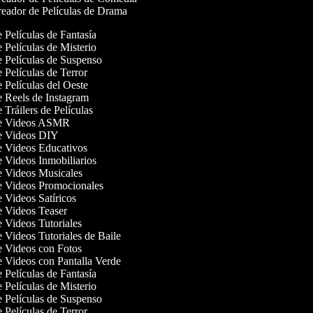
eador de Películas de Drama
e Películas de Fantasía
e Películas de Misterio
de Películas de Suspenso
e Películas de Terror
e Películas del Oeste
de Reels de Instagram
e Tráilers de Películas
 de Videos ASMR
de Videos DIY
de Videos Educativos
de Videos Inmobiliarios
de Videos Musicales
de Videos Promocionales
e Videos Satíricos
de Videos Teaser
e Videos Tutoriales
e Videos Tutoriales de Baile
de Videos con Fotos
de Videos con Pantalla Verde
e Películas de Fantasía
e Películas de Misterio
de Películas de Suspenso
e Películas de Terror