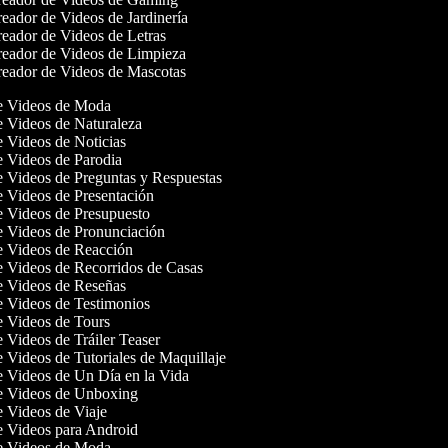
eador de Videos de Jardinería
eador de Videos de Letras
eador de Videos de Limpieza
eador de Videos de Mascotas
de Videos de Moda
de Videos de Naturaleza
de Videos de Noticias
de Videos de Parodia
de Videos de Preguntas y Respuestas
de Videos de Presentación
de Videos de Presupuesto
de Videos de Pronunciación
de Videos de Reacción
de Videos de Recorridos de Casas
de Videos de Reseñas
de Videos de Testimonios
de Videos de Tours
e Videos de Tráiler Teaser
e Videos de Tutoriales de Maquillaje
de Videos de Un Día en la Vida
de Videos de Unboxing
de Videos de Viaje
de Videos para Android
de Videos de Moda