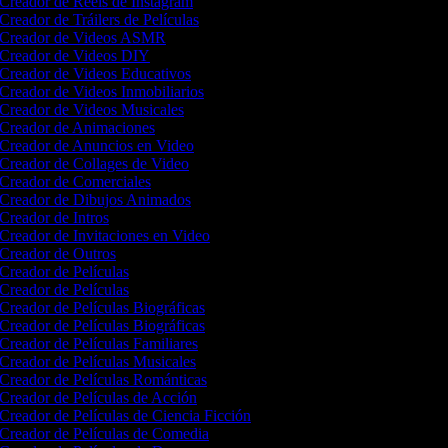
Creador de Reels de Instagram
Creador de Tráilers de Películas
Creador de Videos ASMR
Creador de Videos DIY
Creador de Videos Educativos
Creador de Videos Inmobiliarios
Creador de Videos Musicales
Creador de Animaciones
Creador de Anuncios en Video
Creador de Collages de Video
Creador de Comerciales
Creador de Dibujos Animados
Creador de Intros
Creador de Invitaciones en Video
Creador de Outros
Creador de Películas
Creador de Películas
Creador de Películas Biográficas
Creador de Películas Biográficas
Creador de Películas Familiares
Creador de Películas Musicales
Creador de Películas Románticas
Creador de Películas de Acción
Creador de Películas de Ciencia Ficción
Creador de Películas de Comedia