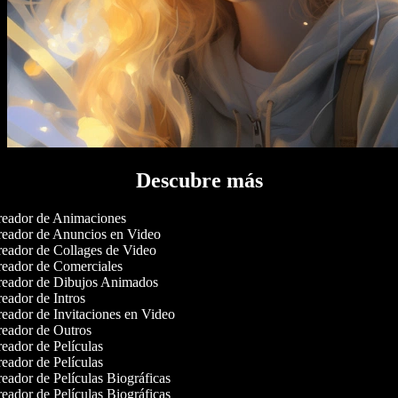
Descubre más
eador de Animaciones
eador de Anuncios en Video
eador de Collages de Video
eador de Comerciales
eador de Dibujos Animados
eador de Intros
eador de Invitaciones en Video
eador de Outros
eador de Películas
eador de Películas
eador de Películas Biográficas
eador de Películas Biográficas