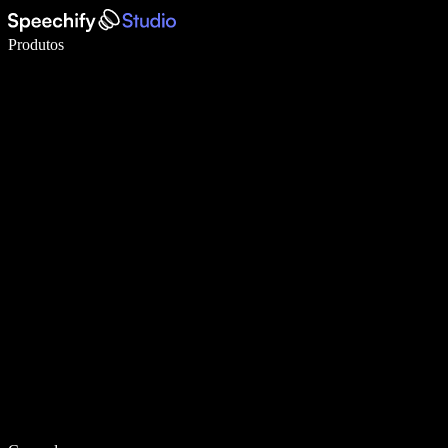
Escreva 5× mais rápido com a digitação por voz
Produtos
Saiba mais