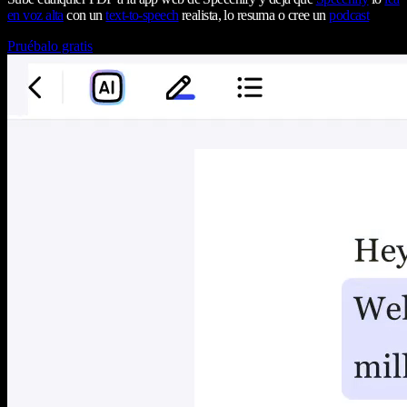
en voz alta
con un
text-to-speech
realista, lo resuma o cree un
podcast
Pruébalo gratis