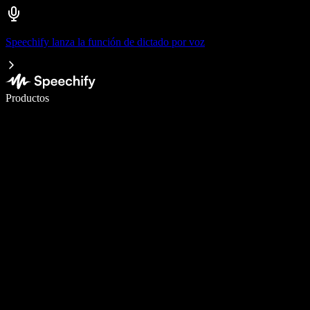
Speechify lanza la función de dictado por voz
Escribe 5× más rápido con dictado por voz
Productos
Más información