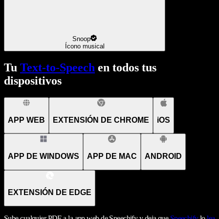
Snoop
Ícono musical
Tu
Text-to-Speech
en todos tus
dispositivos
APP WEB
EXTENSIÓN DE CHROME
iOS
APP DE WINDOWS
APP DE MAC
ANDROID
EXTENSIÓN DE EDGE
Sube cualquier PDF a la app web de Speechify y deja que
Speechify
lo
lea