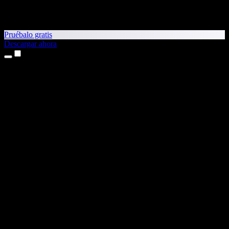
Pruébalo gratis
Descargar ahora
Productos
Texto a voz
App para iPhone y iPad
App para Android
Extensión para Chrome
Extensión para Edge
Aplicación web
App para Mac