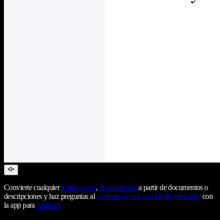
Convierte cualquier
texto en voz
,
crea podcasts
a partir de documentos o
descripciones y haz preguntas al
asistente de voz con IA de Speechify
con
la app para
Android