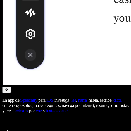
La app de
Speechify
para
iOS
investiga,
lee
,
narra
, habla, escribe,
dicta
,
entretiene, explica, hace preguntas, navega por internet, resume, toma notas
y crea
podcasts
por
voz
y
text-to-speech