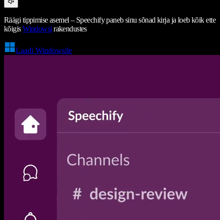
Räägi tippimise asemel – Speechify paneb sinu sõnad kirja ja loeb kõik ette
kõigis
Windowsi
rakendustes
Laadi Windowsile