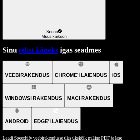
Snoop
Muusikaikoon
Sinu
tekst kõneks
igas seadmes
VEEBIRAKENDUS
CHROME'I LAIENDUS
iOS
WINDOWSI RAKENDUS
MACI RAKENDUS
ANDROID
EDGE'I LAIENDUS
Laadi Speechify veebirakendusse üles ükskõik milline PDF ja lase