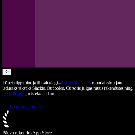
Lõpeta tippimine ja lihtsalt räägi –
Speechify
Macis
muudab sinu jutu
ladusaks tekstiks Slackis, Outlookis, Cursoris ja igas muus rakenduses ning
loeb ette kõik
, mis ekraanil on
Laadi macOS-ile
Päeva rakendus
App Store