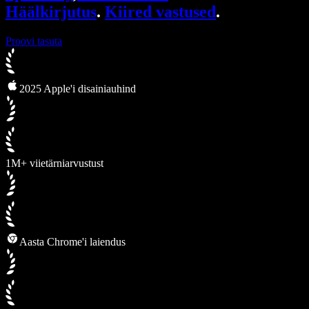
Häälkirjutus
.
Kiired vastused
.
Proovi tasuta
2025 Apple'i disainiauhind
1M+ viietärniarvustust
Aasta Chrome'i laiendus