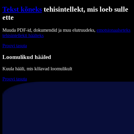
Tekst kõneks
tehisintellekt, mis loeb sulle
ette
Muuda PDF-id, dokumendid ja muu elutruudeks,
emotsionaalseteks
tehisintellekti häälteks
Proovi tasuta
Loomulikud hääled
Kuula hääli, mis kõlavad loomulikult
Proovi tasuta