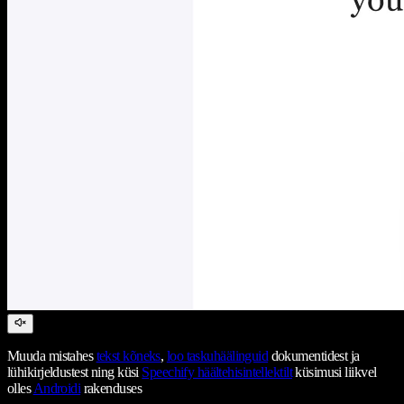
Muuda mistahes
tekst kõneks
,
loo taskuhäälinguid
dokumentidest ja
lühikirjeldustest ning küsi
Speechify häältehisintellektilt
küsimusi liikvel
olles
Androidi
rakenduses