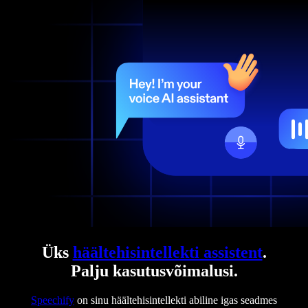
Üks
häältehisintellekti assistent
.
Palju kasutusvõimalusi.
Speechify
on sinu häältehisintellekti abiline igas seadmes