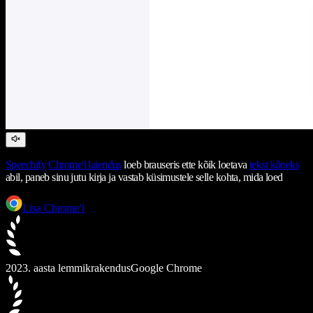
Speechify
Chrome'i laiendus
loeb brauseris ette kõik loetava
tekst kõneks
abil, paneb sinu jutu kirja ja vastab küsimustele selle kohta, mida loed
Lisa Chrome'i
2023. aasta lemmikrakendus
Google Chrome