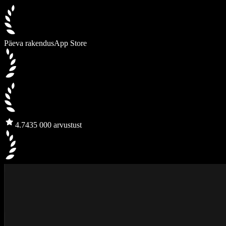
Päeva rakendus
App Store
4.7
435 000 arvustust