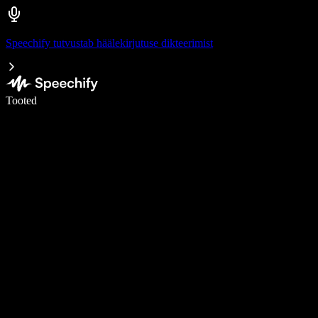
Speechify tutvustab häälekirjutuse dikteerimist
Kirjuta häälega 5× kiiremini
Tooted
Loe lähemalt