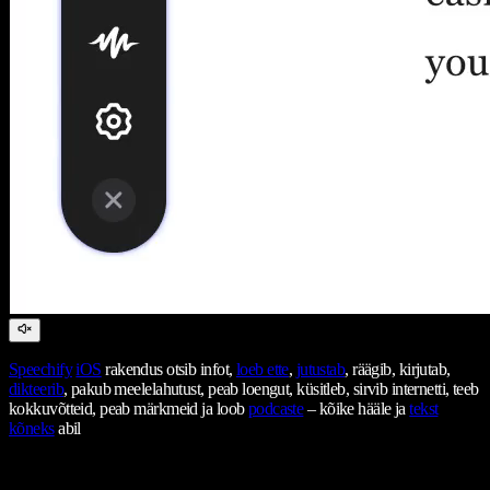
Speechify
iOS
rakendus otsib infot,
loeb ette
,
jutustab
, räägib, kirjutab,
dikteerib
, pakub meelelahutust, peab loengut, küsitleb, sirvib internetti, teeb
kokkuvõtteid, peab märkmeid ja loob
podcaste
– kõike hääle ja
tekst
kõneks
abil