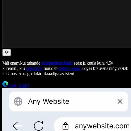
Vali enam kui tuhande
tehisintellekti hääle
seast ja kuula kuni 4,5×
kiiremini, kui
Speechify
muudab
teksti kõneks
Edge'i brauseris ning vastab
küsimustele nagu doktorikraadiga assistent
Lisa Edge'i