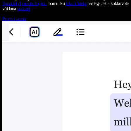
Speechify'l
see ette lugeda
loomuliku
tekst kõneks
häälega, teha kokkuvõte
või luua
podcast
Proovi tasuta