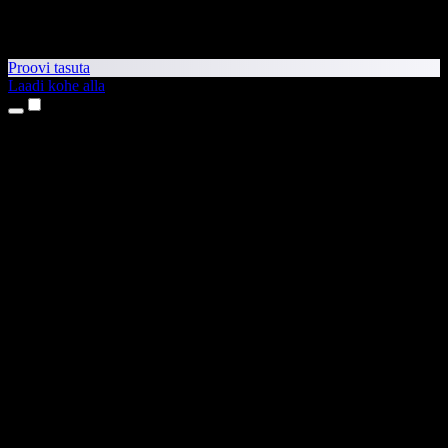
Proovi tasuta
Laadi kohe alla
Tooted
Tekst kõneks
iPhone’i ja iPadi rakendused
Androidi rakendus
Chrome’i laiendus
Edge’i laiendus
Veebirakendus
Maci rakendus
Windowsi rakendus