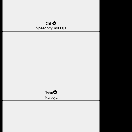
Cliff
Speechify asutaja
John
Näitleja