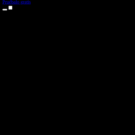
Pruébalo gratis
Productos
Texto a voz
App para iPhone y iPad
App para Android
Extensión para Chrome
Extensión para Edge
Aplicación web
App para Mac
App para Windows
Generador de voz con IA
Locuciones
Doblaje