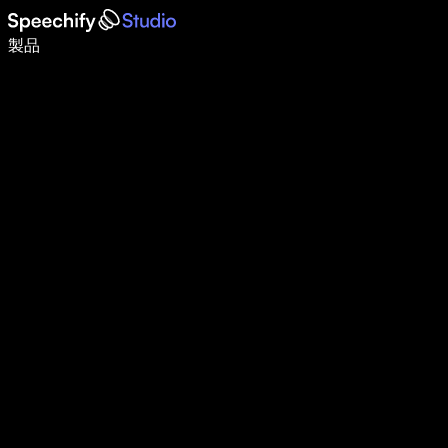
音声入力で5倍速く書ける
製品
詳しく見る