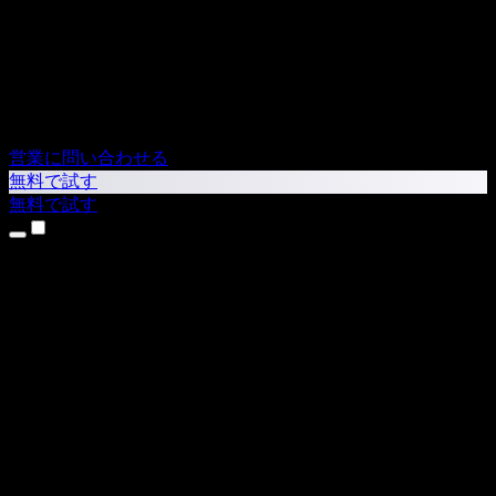
営業に問い合わせる
無料で試す
無料で試す
製品
テキスト読み上げ
iPhone・iPadアプリ
Androidアプリ
Chrome拡張機能
Edge拡張機能