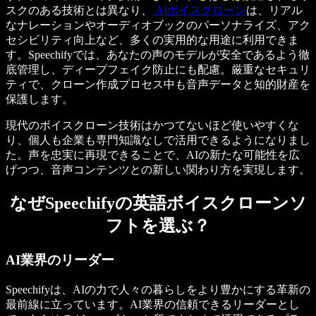
スクのある技術とは異なり、
AIボイスクローン
は、リアル
なナレーションやオーディオブックのパーソナライズ、アク
セシビリティ向上など、多くの実用的な用途に利用できま
す。Speechifyでは、あなたの声のモデルが安全であるよう徹
底管理し、ディープフェイク防止にも配慮。厳重なセキュリ
ティで、クローン作成プロセス中も音声データと知的財産を
保護します。
現代のボイスクローン技術はかつてないほど使いやすくな
り、個人も企業も専門知識なしで活用できるようになりまし
た。声を忠実に再現できることで、AIの新たな可能性を広
げつつ、音声コンテンツとの新しい関わり方を実現します。
なぜSpeechifyの英語ボイスクローンソ
フトを選ぶ？
AI業界のリーダー
Speechifyは、AIの力で人々の暮らしをより豊かにする革新の
最前線に立っています。AI業界の信頼できるリーダーとし