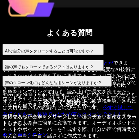
よくある質問
AIで自分の声をクローンすることは可能ですか？
はい、可能です
AI技術で声をクローンすることが
できま
誰の声でもクローンできるソフトはありますか？
す。Speechify Studio Voice Cloningを使えば、高度なAI技術に
よりあなただけの声を手軽に再現でき、スクリプトやボイス
Speechify AI Voice Cloning
はわずか数秒で誰の声でもクロー
オーバーのプロジェクトを
あなたの声で読み上げ
ることがで
声のクローン化にはどんな活用シーンがありますか？
ンできます。AIには約30秒の音声を聞かせるだけでOK。一
きます。
度声をサンプリングすれば、
読み上げ
で長文を読ませたり、
Speechify Studio Voice Cloningは、ポッドキャスト、オーディ
ポッドキャストを作成したり、そのサンプルした声でさまざ
オブック、マーケティング、案内放送、決算説明会、さらに
今すぐ始めよう
まなことができます。
は大切な思い出の記録などにぴったりです。
今すぐ試して
みてください。数秒であなたの声をクローンできます
！
大切な人の声をサンプリングしたい場合でも、どんなテキス
数秒であなたの声をクローンして、コンテンツ制作をスター
トもその人の声に簡単に変換できます。オーディオポッドキ
トしましょう。
ャストやボイスオーバーを作成する際、自分の声で何時間分
今すぐ声をクローン
もの音声を、一言も話さずに作成できます。