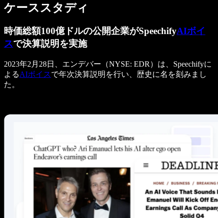
ケーススタディ
時価総額100億ドルの公開企業がSpeechify
AIボイ
ス
で決算説明を実施
2023年2月28日、エンデバー（NYSE: EDR）は、Speechifyに
よる
AIボイス
で年次決算説明を行い、歴史に名を刻みまし
た。