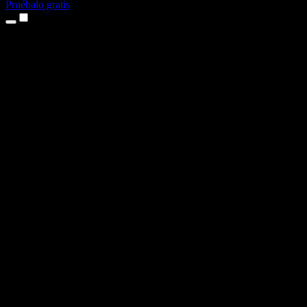
Pruébalo gratis
Productos
Texto a voz
App para iPhone y iPad
App para Android
Extensión para Chrome
Extensión para Edge
Aplicación web
App para Mac
App para Windows
Generador de voz con IA
Locuciones
Doblaje