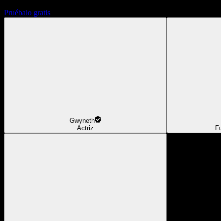
Pruébalo gratis
Gwyneth
Actriz
F