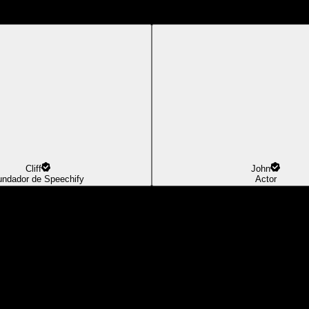
Cliff
John
undador de Speechify
Actor