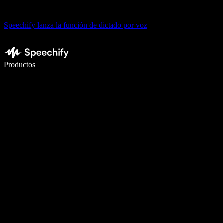
Speechify lanza la función de dictado por voz
Escribe 5× más rápido con dictado por voz
Productos
Más información