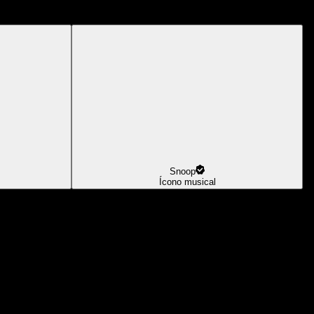
Snoop
Ícono musical