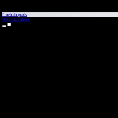
Pruébalo gratis
Descargar ahora
Productos
Texto a voz
App para iPhone y iPad
App para Android
Extensión para Chrome
Extensión para Edge
Aplicación web
App para Mac
App para Windows