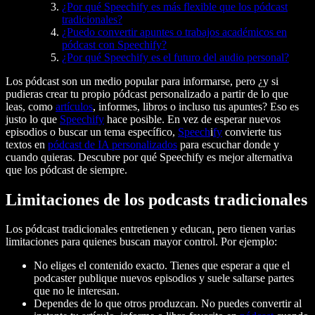
¿Por qué Speechify es más flexible que los pódcast
tradicionales?
¿Puedo convertir apuntes o trabajos académicos en
pódcast con Speechify?
¿Por qué Speechify es el futuro del audio personal?
Los pódcast son un medio popular para informarse, pero ¿y si
pudieras crear tu propio pódcast personalizado a partir de lo que
leas, como
artículos
, informes, libros o incluso tus apuntes? Eso es
justo lo que
Speechify
hace posible. En vez de esperar nuevos
episodios o buscar un tema específico,
Speech
i
fy
convierte tus
textos en
pódcast de IA personalizados
para escuchar donde y
cuando quieras. Descubre por qué Speechify es mejor alternativa
que los pódcast de siempre.
Limitaciones de los podcasts tradicionales
Los pódcast tradicionales entretienen y educan, pero tienen varias
limitaciones para quienes buscan mayor control. Por ejemplo:
No eliges el contenido exacto. Tienes que esperar a que el
podcaster publique nuevos episodios y suele saltarse partes
que no le interesan.
Dependes de lo que otros produzcan. No puedes convertir al