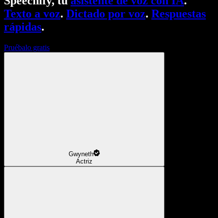
Speechify, tu
asistente de voz con IA
.
Texto a voz
.
Dictado por voz
.
Respuestas
rápidas
.
Pruébalo gratis
Gwyneth
Actriz