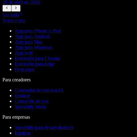
28 de abril de 2026
1
Ver todo
Texto a voz
App para iPhone y iPad
App para Android
App para Mac
App para Windows
App web
Extensión para Chrome
Extensión para Edge
Descargas
Para creadores
Generador de voz con IA
Doblaje
Clonación de voz
Speechify Work
Para empresas
Speechify para desarrolladores
Equipos