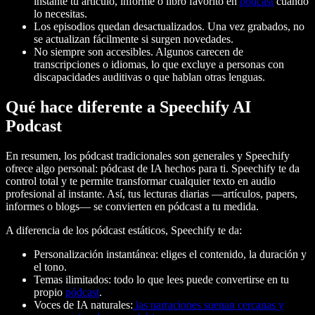
instante tu artículo, informe o libro favorito en
pódcast
cuando
lo necesitas.
Los episodios quedan desactualizados. Una vez grabados, no
se actualizan fácilmente si surgen novedades.
No siempre son accesibles. Algunos carecen de
transcripciones o idiomas, lo que excluye a personas con
discapacidades auditivas o que hablan otras lenguas.
Qué hace diferente a Speechify AI
Podcast
En resumen, los pódcast tradicionales son generales y Speechify
ofrece algo personal: pódcast de IA hechos para ti. Speechify te da
control total y te permite transformar cualquier texto en audio
profesional al instante. Así, tus lecturas diarias —artículos, papers,
informes o blogs— se convierten en pódcast a tu medida.
A diferencia de los pódcast estáticos, Speechify te da:
Personalización instantánea: eliges el contenido, la duración y
el tono.
Temas ilimitados: todo lo que lees puede convertirse en tu
propio
pódcast
.
Voces de IA naturales:
las narraciones suenan cercanas y