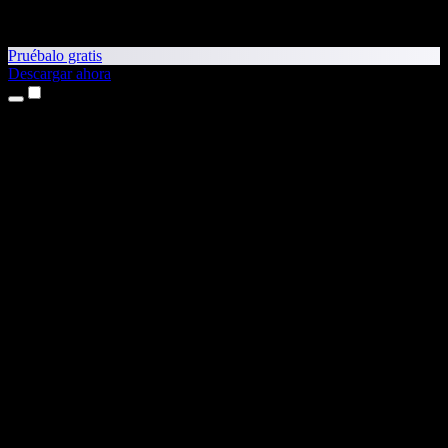
Pruébalo gratis
Descargar ahora
Productos
Texto a voz
App para iPhone y iPad
App para Android
Extensión para Chrome
Extensión para Edge
Aplicación web
App para Mac
App para Windows