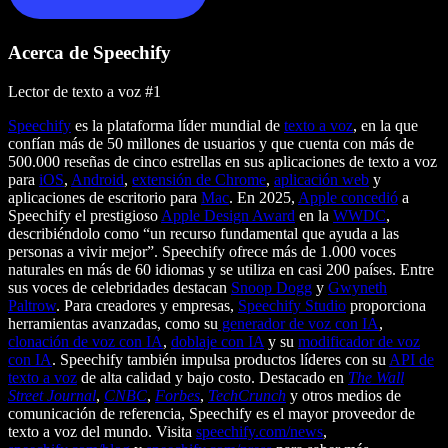
Acerca de Speechify
Lector de texto a voz #1
Speechify
es la plataforma líder mundial de
texto a voz
, en la que
confían más de 50 millones de usuarios y que cuenta con más de
500.000 reseñas de cinco estrellas en sus aplicaciones de texto a voz
para
iOS
,
Android
,
extensión de Chrome
,
aplicación web
y
aplicaciones de escritorio para
Mac
. En 2025,
Apple concedió
a
Speechify el prestigioso
Apple Design Award
en la
WWDC
,
describiéndolo como “un recurso fundamental que ayuda a las
personas a vivir mejor”. Speechify ofrece más de 1.000 voces
naturales en más de 60 idiomas y se utiliza en casi 200 países. Entre
sus voces de celebridades destacan
Snoop Dogg
y
Gwyneth
Paltrow
. Para creadores y empresas,
Speechify Studio
proporciona
herramientas avanzadas, como su
generador de voz con IA
,
clonación de voz con IA
,
doblaje con IA
y su
modificador de voz
con IA
. Speechify también impulsa productos líderes con su
API de
texto a voz
de alta calidad y bajo costo. Destacado en
The Wall
Street Journal
,
CNBC
,
Forbes
,
TechCrunch
y otros medios de
comunicación de referencia, Speechify es el mayor proveedor de
texto a voz del mundo. Visita
speechify.com/news
,