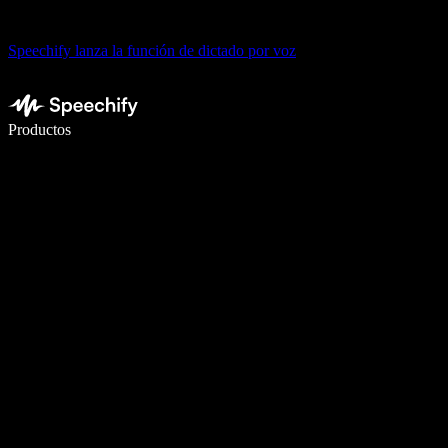
Speechify lanza la función de dictado por voz
Escribe 5× más rápido con dictado por voz
Productos
Más información