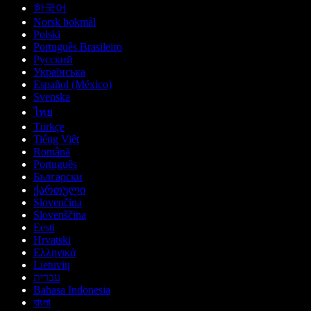
한국어
Norsk bokmål
Polski
Português Brasileiro
Русский
Українська
Español (México)
Svenska
ไทย
Türkçe
Tiếng Việt
Română
Português
Български
ქართული
Slovenčina
Slovenščina
Eesti
Hrvatski
Ελληνικά
Lietuvių
עברית
Bahasa Indonesia
বাংলা