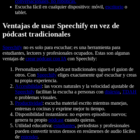
conversacionales, no robóticas.
Escucha fácil en cualquier dispositivo: móvil,
escritorio
o
tablet.
Ventajas de usar Speechify en vez de
pódcast tradicionales
Speechify
no es solo para escuchar; es una herramienta para
estudiantes, lectores y profesionales ocupados. Estas son algunas
ventajas de
crear pódcast con IA
con Speechify:
Personalización: los pódcast tradicionales siguen el guion de
otros. Con
Speechify
eliges exactamente qué escuchar y creas
tu propia experiencia.
Accesibilidad
: las voces naturales y la velocidad ajustable de
Speechify
facilitan la escucha a personas con
dislexia
,
TDAH
o problemas visuales.
Productividad
: escucha material escrito mientras manejas,
entrenas o cocinas y exprime mejor tu tiempo.
Disponibilidad instantánea: no esperes episodios nuevos;
genera tu propio
pódcast
cuando quieras.
Utilidad educativa:
estudiantes
, periodistas y profesionales
pueden convertir textos densos en resúmenes de audio fáciles
de
entender
.