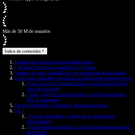
Más de 50 M de usuarios
Índice de contenidos
Limitaciones de los podcasts tradicionales
Qué hace diferente a Speechify AI Podcast
Ventajas de usar Speechify en vez de pódcast tradicionales
Cómo usar Speechify para crear un pódcast de cualquier texto
Cómo convertir cualquier texto en pódcast en la Web
App de Speechify
Cómo convertir cualquier texto en pódcast en la app
iOS de Speechify
Por qué Speechify es el futuro del audio personal
FAQ
¿Por qué Speechify es diferente de los pódcast
tradicionales?
¿Puedo crear un pódcast a partir de mi propio material
de lectura?