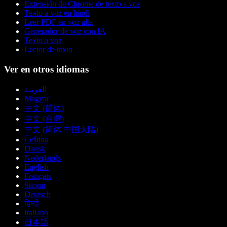
Extensión de Chrome de texto a voz
Texto a voz en hindi
Leer PDF en voz alta
Generador de voz con IA
Texto a voz
Lector de texto
Ver en otros idiomas
العربية
Magyar
中文 (简体)
中文 (台灣)
中文 (简体 中国大陆)
Čeština
Dansk
Nederlands
English
Français
Suomi
Deutsch
हिन्दी
Italiano
日本語