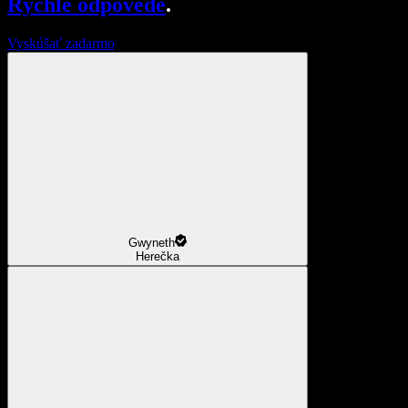
Rýchle odpovede
.
Vyskúšať zadarmo
Gwyneth
Herečka