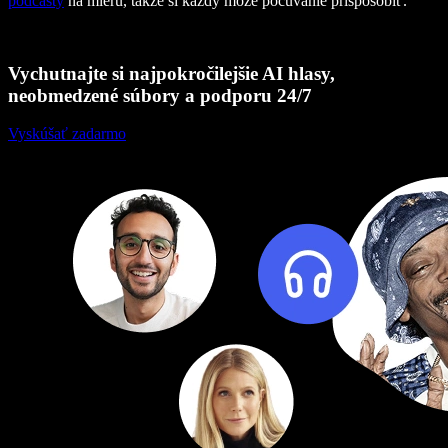
podcasty
na mieru, takže si každý môže počúvanie prispôsobiť.
Vychutnajte si najpokročilejšie AI hlasy,
neobmedzené súbory a podporu 24/7
Vyskúšať zadarmo