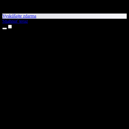
Vyskúšajte zdarma
Stiahnuť teraz
Produkty
Prevod textu na reč
Aplikácie pre iPhone a iPad
Aplikácia pre Android
Rozšírenie pre Chrome
Rozšírenie pre Edge
Webová aplikácia
Aplikácia pre Mac
Aplikácia pre Windows