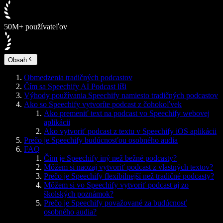
50M+ používateľov
Obsah
Obmedzenia tradičných podcastov
Čím sa Speechify AI Podcast líši
Výhody používania Speechify namiesto tradičných podcastov
Ako so Speechify vytvoríte podcast z čohokoľvek
Ako premeniť text na podcast vo Speechify webovej
aplikácii
Ako vytvoriť podcast z textu v Speechify iOS aplikácii
Prečo je Speechify budúcnosťou osobného audia
FAQ
Čím je Speechify iný než bežné podcasty?
Môžem si naozaj vytvoriť podcast z vlastných textov?
Prečo je Speechify flexibilnejší než tradičné podcasty?
Môžem si vo Speechify vytvoriť podcast aj zo
školských poznámok?
Prečo je Speechify považované za budúcnosť
osobného audia?