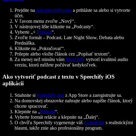
Prejdite na
app.
speechify
.com
a prihláste sa alebo si vytvorte
účet.
V ľavom menu zvoľte „Nový“.
V nástrojovej lište kliknite na „Podcasty“.
Vyberte „+
Podcast
“.
Zvoľte formát – Podcast, Late Night Show, Debata alebo
Prednáška.
Kliknite na „Pokračovať“.
Prilepte alebo vložte článok cez „Popísať textom“.
Za menej než minútu vám
Speechify
vytvorí kvalitnú audio
verziu, ktorú môžete počúvať kedykoľvek.
Ako vytvoriť podcast z textu v Speechify iOS
aplikácii
Stiahnite si
Speechify app
z App Store a zaregistrujte sa.
Na domovskej obrazovke nahrajte alebo napíšte článok, ktorý
chcete spracovať.
Klepnite na „
Podcast
“.
Vyberte formát relácie a klepnite na „Ďalej“.
O chvíľu Speechify vygeneruje váš
AI podcast
s realistickými
hlasmi, takže znie ako profesionálny program.