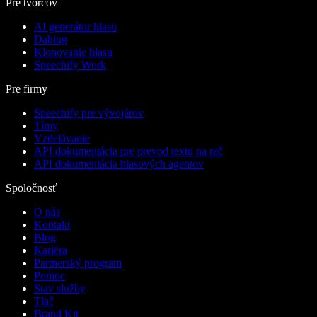
Pre tvorcov
AI generátor hlasu
Dabing
Klonovanie hlasu
Speechify Work
Pre firmy
Speechify pre vývojárov
Tímy
Vzdelávanie
API dokumentácia pre prevod textu na reč
API dokumentácia hlasových agentov
Spoločnosť
O nás
Kontakt
Blog
Kariéra
Partnerský program
Pomoc
Stav služby
Tlač
Brand Kit