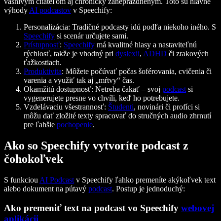
vášnivým čitateľom aj chronicky zaneprázdneným. Toto sú hlavné
výhody
AI podcastov
v Speechify:
Personalizácia: Tradičné podcasty idú podľa niekoho iného. S
Speechify
si scenár určujete sami.
Prístupnosť
:
Speechify
má kvalitné hlasy a nastaviteľnú
rýchlosť, takže je vhodný pri
dyslexii
,
ADHD
či zrakových
ťažkostiach.
Produktivita
: Môžete počúvať počas šoférovania, cvičenia či
varenia a využiť tak aj „mŕtvy“ čas.
Okamžitú dostupnosť: Netreba čakať – svoj
podcast
si
vygenerujete presne vo chvíli, keď ho potrebujete.
Vzdelávaciu všestrannosť:
Študenti
, novinári či profíci si
môžu dať zložité texty spracovať do stručných audio zhrnutí
pre ľahšie
pochopenie
.
Ako so Speechify vytvoríte podcast z
čohokoľvek
S funkciou
AI Podcast
v Speechify ľahko premeníte akýkoľvek text
alebo dokument na pútavý
podcast
. Postup je jednoduchý:
Ako premeniť text na podcast vo Speechify
webovej
aplikácii