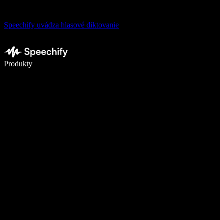
Speechify uvádza hlasové diktovanie
Píšte 5× rýchlejšie pomocou hlasového diktovania
Produkty
Zistiť viac