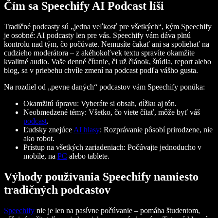
Čím sa Speechify AI Podcast líši
Tradičné podcasty sú „jedna veľkosť pre všetkých“, kým Speechify
je osobné: AI podcasty len pre vás. Speechify vám dáva plnú
kontrolu nad tým, čo počúvate. Nemusíte čakať ani sa spoliehať na
cudzieho moderátora – z akéhokoľvek textu spravíte okamžite
kvalitné audio. Vaše denné čítanie, či už článok, štúdia, report alebo
blog, sa v priebehu chvíle zmení na podcast podľa vášho gusta.
Na rozdiel od „pevne daných“ podcastov vám Speechify ponúka:
Okamžitú úpravu: Vyberáte si obsah, dĺžku aj tón.
Neobmedzené témy: Všetko, čo viete čítať, môže byť váš
podcast
.
Ľudsky znejúce
AI hlasy
: Rozprávanie pôsobí prirodzene, nie
ako robot.
Prístup na všetkých zariadeniach: Počúvajte jednoducho v
mobile, na
PC
alebo tablete.
Výhody používania Speechify namiesto
tradičných podcastov
Speechify
nie je len na pasívne počúvanie – pomáha študentom,