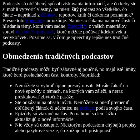
Podcasty sú obľúbený spôsob získavania informácií, ale čo keby ste
si mohli vytvoriť vlastný, na mieru šitý podcast zo všetkého, čo
čítate – napríklad z
článkov
, reportov, kníh či dokonca poznámok?
Presne toto
Speechify
umožňuje. Namiesto čakania na nové časti či
hľadania témy, ktorá vám sadne,
Speech
i
fy
z vašich materiálov
spraví
vlastné AI podcasty
, ktoré môžete počúvať kdekoľvek a
kedykoľvek. Pozrime sa, v čom je Speechify lepšie než tradičné
podcasty.
Obmedzenia tradičných podcastov
Tradičné podcasty môžu byť zábavné aj poučné, no majú isté limity,
ktoré berú poslucháčom časť kontroly. Napríklad:
Nemôžete si vybrať úplne presný obsah. Musíte čakať na
nové epizódy o témach, na ktorých vám záleží, a neraz
preskakovať zbytočné pasáže.
Ste odkázaní na obsah iných. Nemôžete si hneď premeniť
obľúbený článok či učebnicu na
podcast
podľa svojho času.
Epizódy sú viazané na čas. Po nahraní sa len ťažko
aktualizujú o nové informácie.
Nie vždy sú dostupné. Niektorým podcastom chýbajú prepisy
alebo jazykové verzie, čo znižuje ich prístupnosť.