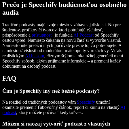
Prečo je Speechify budúcnosťou osobného
audia
Tradičné podcasty majú svoje miesto v zábave aj diskusii. No pre
študentov, profíkov či tvorcov, ktorí potrebujú rýchlosť,
prispôsobenie a
prístupnosť
, je funkcia
AI Podcast
od Speechify
cestou vpred. Namiesto čakania na novú časť si vytvoríte vlastnú.
Namiesto interpretácií iných počúvate presne to, čo potrebujete. A
namiesto závislosti od moderátora máte opraty v rukách vy. Vďaka
realistickým
AI hlasom
, rôznym štýlom a okamžitej generácii mení
Speechify spôsob, akým prijímame informácie – a premení každý
dokument na osobný podcast.
FAQ
Čím je Speechify iný než bežné podcasty?
Na rozdiel od tradičných podcastov vám
Speechify
umožní
okamžite premeniť ľubovoľný článok, report či knihu na vlastný
AI
podcast
, ktorý môžete počúvať kedykoľvek.
Môžem si naozaj vytvoriť podcast z vlastných