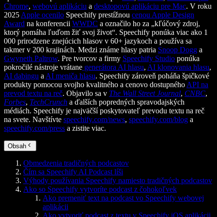
Chrome
,
webovú aplikáciu
a
desktopovú aplikáciu pre Mac
. V roku
2025
Apple ocenilo
Speechify prestížnou
cenou Apple Design
Award
na konferencii
WWDC
a označilo ho za „kľúčový zdroj,
ktorý pomáha ľuďom žiť svoj život“. Speechify ponúka viac ako 1
000 prirodzene znejúcich hlasov v 60+ jazykoch a používa sa
takmer v 200 krajinách. Medzi známe hlasy patria
Snoop Dogg
a
Gwyneth Paltrow
. Pre tvorcov a firmy
Speechify Studio
ponúka
pokročilé nástroje vrátane
generátora AI hlasu
,
AI klonovania hlasu
,
AI dabingu
a
AI meniča hlasu
. Speechify zároveň poháňa špičkové
produkty pomocou svojho kvalitného a cenovo dostupného
API na
prevod textu na reč
. Objavilo sa v
The Wall Street Journal
,
CNBC
,
Forbes
,
TechCrunch
a ďalších popredných spravodajských
médiách. Speechify je najväčší poskytovateľ prevodu textu na reč
na svete. Navštívte
speechify.com/news
,
speechify.com/blog
a
speechify.com/press
a zistite viac.
Obsah
Obmedzenia tradičných podcastov
Čím sa Speechify AI Podcast líši
Výhody používania Speechify namiesto tradičných podcastov
Ako so Speechify vytvoríte podcast z čohokoľvek
Ako premeniť text na podcast vo Speechify webovej
aplikácii
Ako vytvoriť podcast z textu v Speechify iOS aplikácii