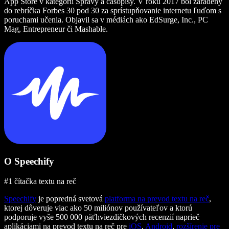
App Store v kategórii Správy a časopisy. V roku 2017 bol zaradený
do rebríčka Forbes 30 pod 30 za sprístupňovanie internetu ľuďom s
poruchami učenia. Objavil sa v médiách ako EdSurge, Inc., PC
Mag, Entrepreneur či Mashable.
O Speechify
#1 čítačka textu na reč
Speechify
je popredná svetová
platforma na prevod textu na reč
,
ktorej dôveruje viac ako 50 miliónov používateľov a ktorú
podporuje vyše 500 000 päťhviezdičkových recenzií naprieč
aplikáciami na prevod textu na reč pre
iOS
,
Android
,
rozšírenie pre