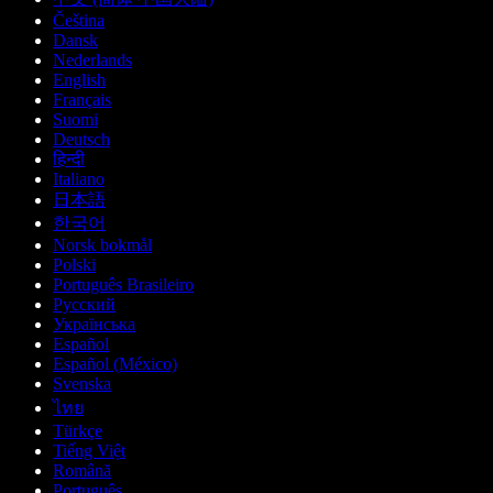
Čeština
Dansk
Nederlands
English
Français
Suomi
Deutsch
हिन्दी
Italiano
日本語
한국어
Norsk bokmål
Polski
Português Brasileiro
Русский
Українська
Español
Español (México)
Svenska
ไทย
Türkçe
Tiếng Việt
Română
Português