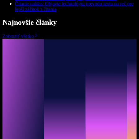
Čítanie nahlas: Objavte technológiu prevodu textu na reč pre
lepší zážitok z čítania
Najnovšie články
Zobraziť všetko