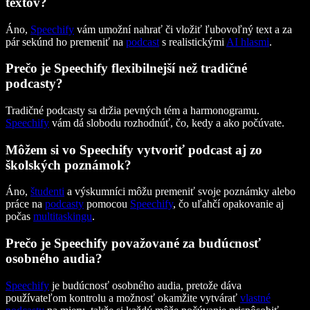
textov?
Áno,
Speechify
vám umožní nahrať či vložiť ľubovoľný text a za
pár sekúnd ho premeniť na
podcast
s realistickými
AI hlasmi
.
Prečo je Speechify flexibilnejší než tradičné
podcasty?
Tradičné podcasty sa držia pevných tém a harmonogramu.
Speechify
vám dá slobodu rozhodnúť, čo, kedy a ako počúvate.
Môžem si vo Speechify vytvoriť podcast aj zo
školských poznámok?
Áno,
študenti
a výskumníci môžu premeniť svoje poznámky alebo
práce na
podcasty
pomocou
Speechify
, čo uľahčí opakovanie aj
počas
multitaskingu
.
Prečo je Speechify považované za budúcnosť
osobného audia?
Speechify
je budúcnosť osobného audia, pretože dáva
používateľom kontrolu a možnosť okamžite vytvárať
vlastné