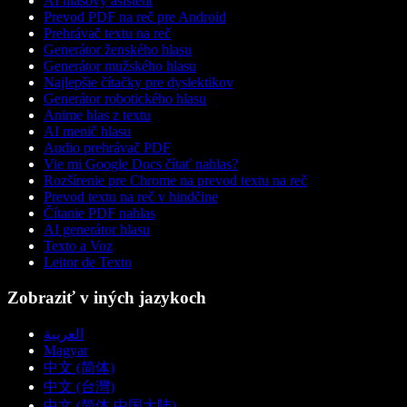
AI hlasový asistent
Prevod PDF na reč pre Android
Prehrávač textu na reč
Generátor ženského hlasu
Generátor mužského hlasu
Najlepšie čítačky pre dyslektikov
Generátor robotického hlasu
Anime hlas z textu
AI menič hlasu
Audio prehrávač PDF
Vie mi Google Docs čítať nahlas?
Rozšírenie pre Chrome na prevod textu na reč
Prevod textu na reč v hindčine
Čítanie PDF nahlas
AI generátor hlasu
Texto a Voz
Leitor de Texto
Zobraziť v iných jazykoch
العربية
Magyar
中文 (简体)
中文 (台灣)
中文 (简体 中国大陆)