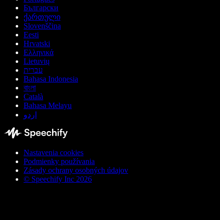
Български
ქართული
Slovenščina
Eesti
Hrvatski
Ελληνικά
Lietuvių
עברית
Bahasa Indonesia
বাংলা
Català
Bahasa Melayu
اردو
Nastavenia cookies
Podmienky používania
Zásady ochrany osobných údajov
© Speechify Inc 2026