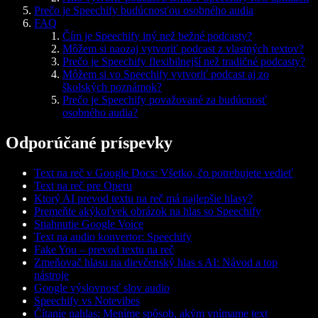
Prečo je Speechify budúcnosťou osobného audia
FAQ
Čím je Speechify iný než bežné podcasty?
Môžem si naozaj vytvoriť podcast z vlastných textov?
Prečo je Speechify flexibilnejší než tradičné podcasty?
Môžem si vo Speechify vytvoriť podcast aj zo
školských poznámok?
Prečo je Speechify považované za budúcnosť
osobného audia?
Odporúčané príspevky
Text na reč v Google Docs: Všetko, čo potrebujete vedieť
Text na reč pre Operu
Ktorý AI prevod textu na reč má najlepšie hlasy?
Premeňte akýkoľvek obrázok na hlas so Speechify
Stiahnutie Google Voice
Text na audio konvertor: Speechify
Fake You – prevod textu na reč
Zmeňovač hlasu na dievčenský hlas s AI: Návod a top
nástroje
Google výslovnosť slov audio
Speechify vs Notevibes
Čítanie nahlas: Meníme spôsob, akým vnímame text