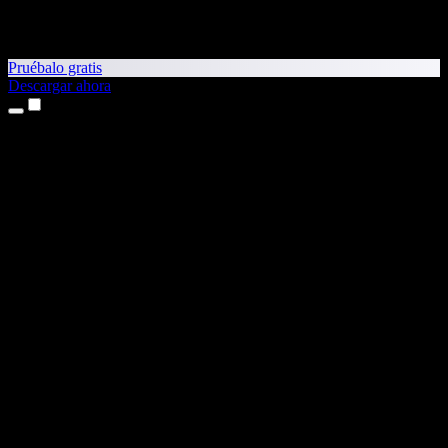
Pruébalo gratis
Descargar ahora
Productos
Texto a voz
App para iPhone y iPad
App para Android
Extensión para Chrome
Extensión para Edge
Aplicación web
App para Mac