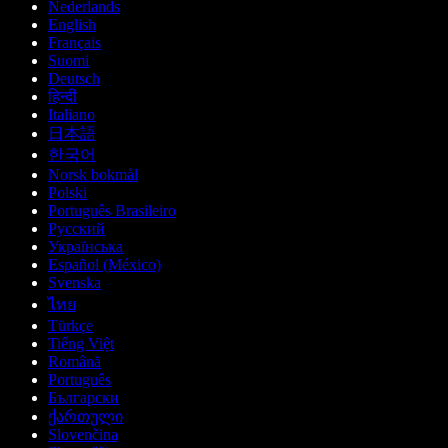
Nederlands
English
Français
Suomi
Deutsch
हिन्दी
Italiano
日本語
한국어
Norsk bokmål
Polski
Português Brasileiro
Русский
Українська
Español (México)
Svenska
ไทย
Türkçe
Tiếng Việt
Română
Português
Български
ქართული
Slovenčina