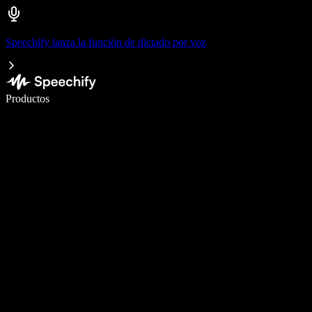
Speechify lanza la función de dictado por voz
Escribe 5× más rápido con dictado por voz
Productos
Más información