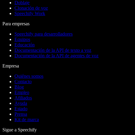
Doblaje
Clonación de voz
Speechify Work
Para empresas
Speechify para desarrolladores
Equipos
Educación
Documentación de la API de texto a voz
Documentación de la API de agentes de voz
Empresa
Quiénes somos
Contacto
Blog
Empleo
Afiliados
Ayuda
Estado
Prensa
Kit de marca
Sigue a Speechify