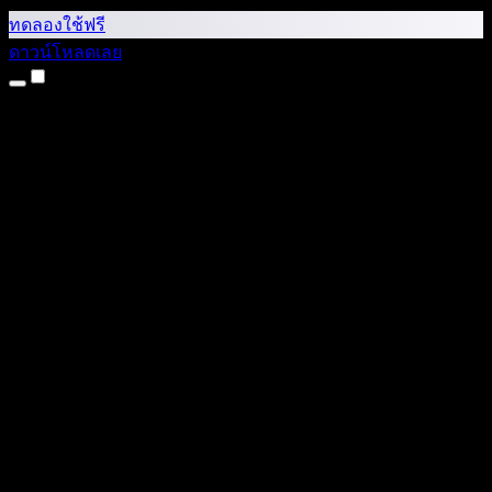
ทดลองใช้ฟรี
ดาวน์โหลดเลย
ผลิตภัณฑ์
แปลงข้อความเป็นเสียง
แอป iPhone และ iPad
แอป Android
ส่วนขยาย Chrome
ส่วนขยาย Edge
เว็บแอป
แอป Mac
แอป Windows