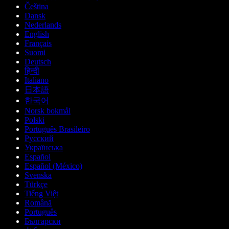
Čeština
Dansk
Nederlands
English
Français
Suomi
Deutsch
हिन्दी
Italiano
日本語
한국어
Norsk bokmål
Polski
Português Brasileiro
Русский
Українська
Español
Español (México)
Svenska
Türkçe
Tiếng Việt
Română
Português
Български