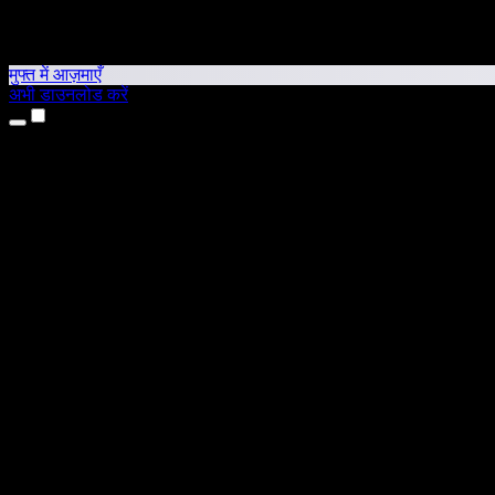
मुफ्त में आज़माएँ
अभी डाउनलोड करें
उत्पाद
टेक्स्ट टू स्पीच
iPhone और iPad ऐप्स
Android ऐप
Chrome एक्सटेंशन
Edge एक्सटेंशन
वेब ऐप
Mac ऐप
Windows ऐप