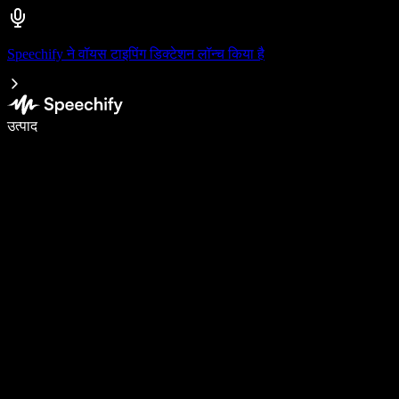
Speechify ने वॉयस टाइपिंग डिक्टेशन लॉन्च किया है
वॉइस टाइपिंग के साथ 5× तेज़ी से लिखें
उत्पाद
और जानें