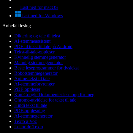
Last ned for macOS
Last ned for Windows
Anbefalt lesing
Diktering og tale til tekst
AI-stemmeassistent
PDF til tekst til tale på Android
Tekst-til-tale-oppleser
Kvinnelig stemmegenerator
Mannlig stemmegenerator
Beste leseprogrammer for dysleksi
Robotstemmegenerator
Anime-tekst til tale
AI-stemmeforvrenger
PDF-oppleser
Kan Google Dokumenter lese opp for meg
Chrome-utvidelse for tekst til tale
Hindi tekst til tale
PDF-opplesning
AI-stemmegenerator
Texto a Voz
Leitor de Texto