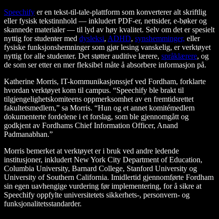
Speechify
er en tekst-til-tale-plattform som konverterer alt skriftlig
eller fysisk tekstinnhold — inkludert PDF-er, nettsider, e-bøker og
skannede materialer — til lyd av høy kvalitet. Selv om det er spesielt
nyttig for studenter med
dysleksi
,
ADHD
,
synshemminger,
eller
fysiske funksjonshemninger som gjør lesing vanskelig, er verktøyet
nyttig for alle studenter. Det støtter auditive lærere,
språklærere
, og
de som ser etter en mer fleksibel måte å absorbere informasjon på.
Katherine Morris, IT-kommunikasjonssjef ved Fordham, forklarte
hvordan verktøyet kom til campus. “Speechify ble brakt til
tilgjengelighetskomiteens oppmerksomhet av en fremtidsrettet
fakultetsmedlem,” sa Morris. “Hun og et annet komitémedlem
dokumenterte fordelene i et forslag, som ble gjennomgått og
godkjent av Fordhams Chief Information Officer, Anand
Padmanabhan.”
Morris bemerket at verktøyet er i bruk ved andre ledende
institusjoner, inkludert New York City Department of Education,
Columbia University, Barnard College, Stanford University og
University of Southern California. Imidlertid gjennomførte Fordham
sin egen uavhengige vurdering før implementering, for å sikre at
Speechify oppfylte universitetets sikkerhets-, personvern- og
funksjonalitetsstandarder.