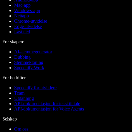
Mac-app
Windows-app
Nettapp
Chrome-utvidelse
Edge-utvidelse
Last ned
For skapere
AI-stemmegenerator
Dubbing
Stemmekloning
Speechify Work
For bedrifter
Speechify for utviklere
Team
Utdanning
API-dokumentasjon for tekst til tale
API-dokumentasjon for Voice Agents
Selskap
Om oss