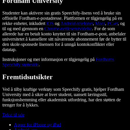
Fordham University
Studenter kan aktivere sin gratis Speechify-lisens ved å bruke sin
offisielle Fordham-e-postadresse. Plattformen er tilgjengelig på en
rekke enheter, inkludert
iOS
og
Android-telefoner
,
Macs
,
PC-er
, og
til og med gjennom en
Chrome-nettleserutvidelse
. For de som
allerede har en betalt konto knyttet til sin Fordham-e-post, anbefaler
universitetet å kansellere sitt nåværende abonnement før de bytter til
den skole-sponsede lisensen for å unngå kontokonflikter eller
datatap.
Instruksjoner og mer informasjon er tilgjengelig på
Fordhams
Speechify støtteside
.
Fremtidsutsikter
Ved å tilby kraftige verktøy som Speechify gratis, hjelper Fordham
University med å sikre at hver student, uansett læringsstil,
funksjonshemming eller akademisk utfordring, har den støtten de
trenger for å lykkes.
Tekst til tale
Apper for iPhone og iPad
Android-app