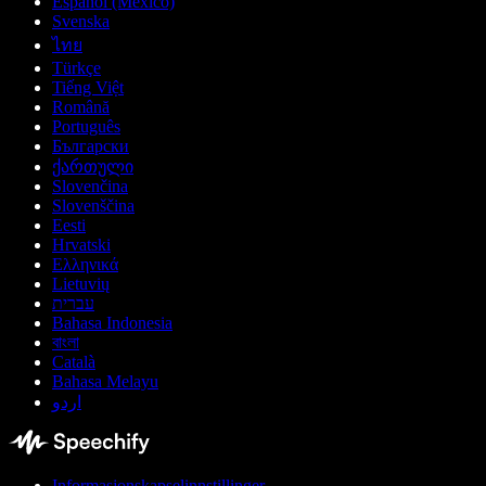
Español (México)
Svenska
ไทย
Türkçe
Tiếng Việt
Română
Português
Български
ქართული
Slovenčina
Slovenščina
Eesti
Hrvatski
Ελληνικά
Lietuvių
עברית
Bahasa Indonesia
বাংলা
Català
Bahasa Melayu
اردو
Informasjonskapselinnstillinger