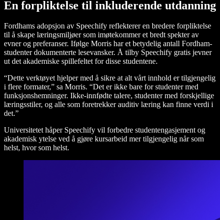
En forpliktelse til inkluderende utdanning
Fordhams adopsjon av Speechify reflekterer en bredere forpliktelse
til å skape læringsmiljøer som imøtekommer et bredt spekter av
evner og preferanser. Ifølge Morris har et betydelig antall Fordham-
studenter dokumenterte lesevansker. Å tilby Speechify gratis jevner
ut det akademiske spillefeltet for disse studentene.
“Dette verktøyet hjelper med å sikre at alt vårt innhold er tilgjengelig
i flere formater,” sa Morris. “Det er ikke bare for studenter med
funksjonshemninger. Ikke-innfødte talere, studenter med forskjellige
læringsstiler, og alle som foretrekker auditiv læring kan finne verdi i
det.”
Universitetet håper Speechify vil forbedre studentengasjement og
akademisk ytelse ved å gjøre kursarbeid mer tilgjengelig når som
helst, hvor som helst.