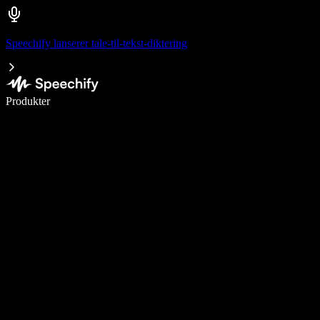
Speechify lanserer tale-til-tekst-diktering
Skriv 5× raskere med diktering
Produkter
Les mer