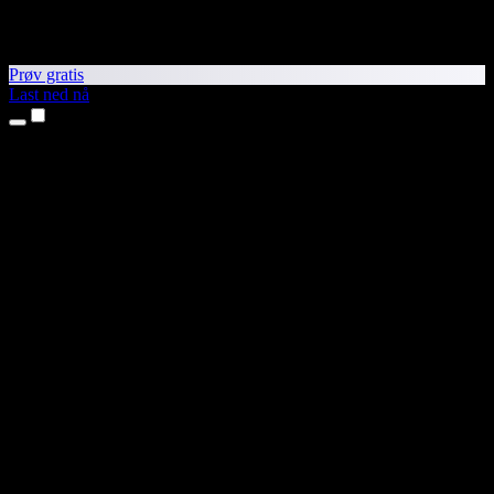
Prøv gratis
Last ned nå
Produkter
Tekst til tale
iPhone- og iPad-apper
Android-app
Chrome-utvidelse
Edge-utvidelse
Nettapp
Mac-app
Windows-app