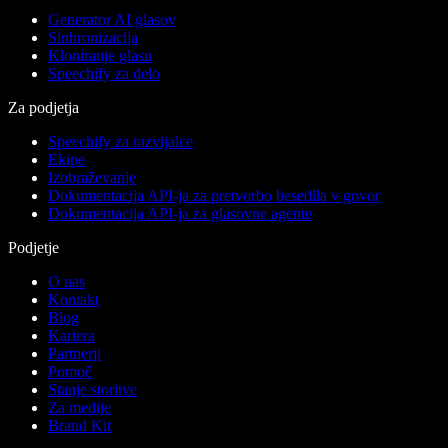
Generator AI glasov
Sinhronizacija
Kloniranje glasu
Speechify za delo
Za podjetja
Speechify za razvijalce
Ekipe
Izobraževanje
Dokumentacija API-ja za pretvorbo besedila v govor
Dokumentacija API-ja za glasovne agente
Podjetje
O nas
Kontakt
Blog
Kariera
Partnerji
Pomoč
Stanje storitve
Za medije
Brand Kit