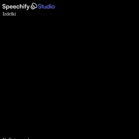
Pišite 5× hitreje z narekovanjem
Izdelki
Več o tem