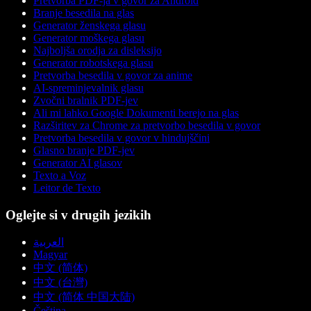
Pretvorba PDF-ja v govor za Android
Branje besedila na glas
Generator ženskega glasu
Generator moškega glasu
Najboljša orodja za disleksijo
Generator robotskega glasu
Pretvorba besedila v govor za anime
AI-spreminjevalnik glasu
Zvočni bralnik PDF-jev
Ali mi lahko Google Dokumenti berejo na glas
Razširitev za Chrome za pretvorbo besedila v govor
Pretvorba besedila v govor v hindujščini
Glasno branje PDF-jev
Generator AI glasov
Texto a Voz
Leitor de Texto
Oglejte si v drugih jezikih
العربية
Magyar
中文 (简体)
中文 (台灣)
中文 (简体 中国大陆)
Čeština