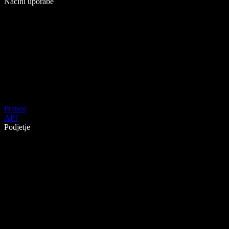
Načini uporabe
Prenos
API
Podjetje