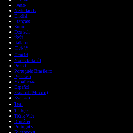
Dansk
Nederlands
English
Français
Suomi
Deutsch
हिन्दी
Italiano
日本語
한국어
Norsk bokmål
Polski
Português Brasileiro
Русский
Українська
Español
Español (México)
Svenska
ไทย
Türkçe
Tiếng Việt
Română
Português
Български