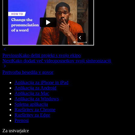
Previous
Kako deliti projekt s svojo ekipo
Next
Kako dodati več videoposnetkov svoji sinhronizaciji
Pretvorba besedila v govor
Aplikacija za iPhone in iPad
Aplikacija za Android
Aplikacija za Mac
Aplikacija za Windows
Spletna aplikacija
Razširitev za Chrome
Razširitev za Edge
Prenosi
Za ustvarjalce