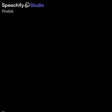
Tulis 5× lebih pantas dengan menaip menggunakan suara
Produk
Ketahui Lebih Lanjut