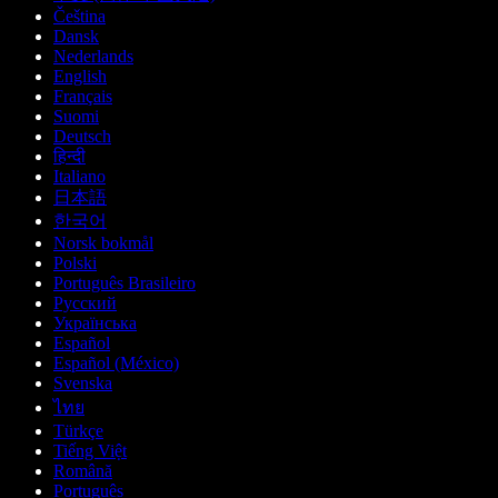
Čeština
Dansk
Nederlands
English
Français
Suomi
Deutsch
हिन्दी
Italiano
日本語
한국어
Norsk bokmål
Polski
Português Brasileiro
Русский
Українська
Español
Español (México)
Svenska
ไทย
Türkçe
Tiếng Việt
Română
Português