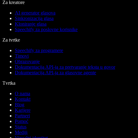
Za kreatore
AI generator glasova
Sinkronizacija glasa
Kloniranje glasa
Speechify za poslovne korisnike
Za tvrtke
Speechify za programere
Timovi
Obrazovanje
Dokumentacija API-ja za pretvaranje teksta u govor
Dokumentacija API-ja za glasovne agente
Tvrtka
O nama
Kontakt
Blog
Karijere
Partneri
Pomoć
Status
Mediji
Vizualni identitet