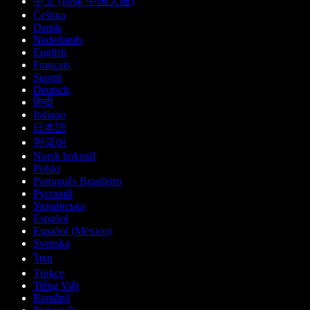
中文 (简体 中国大陆)
Čeština
Dansk
Nederlands
English
Français
Suomi
Deutsch
हिन्दी
Italiano
日本語
한국어
Norsk bokmål
Polski
Português Brasileiro
Русский
Українська
Español
Español (México)
Svenska
ไทย
Türkçe
Tiếng Việt
Română