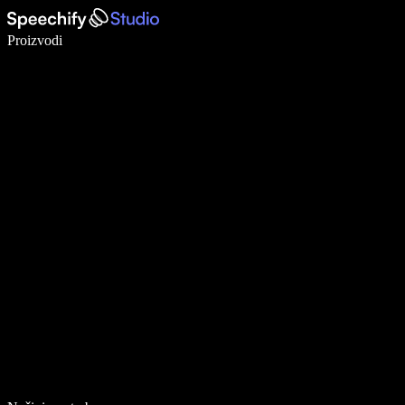
Pišite 5× brže uz glasovno diktiranje
Proizvodi
Saznajte više