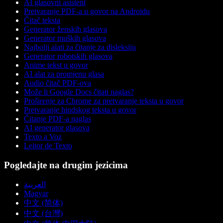
AI glasovni asistent
Pretvaranje PDF-a u govor na Androidu
Čitač teksta
Generator ženskih glasova
Generator muških glasova
Najbolji alati za čitanje za disleksiju
Generator robotskih glasova
Anime tekst u govor
AI alat za promjenu glasa
Audio čitač PDF-ova
Može li Google Docs čitati naglas?
Proširenje za Chrome za pretvaranje teksta u govor
Pretvaranje hindskog teksta u govor
Čitanje PDF-a naglas
AI generator glasova
Texto a Voz
Leitor de Texto
Pogledajte na drugim jezicima
العربية
Magyar
中文 (简体)
中文 (台灣)