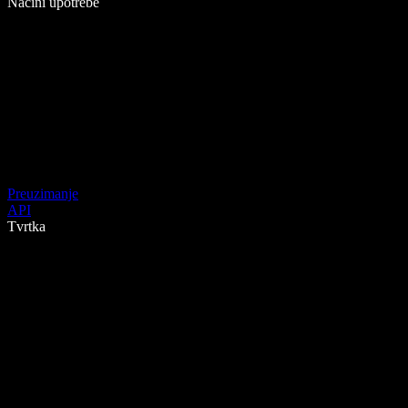
Načini upotrebe
Preuzimanje
API
Tvrtka