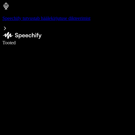
Speechify tutvustab häälekirjutuse dikteerimist
Kirjuta häälega 5× kiiremini
Tooted
Loe lähemalt