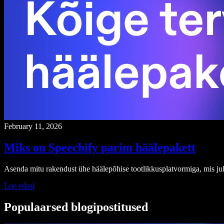
February 11, 2026
Miks on Speechify parim häälepakett
Asenda mitu rakendust ühe häälepõhise tootlikkusplatvormiga, mis ju
Loe edasi
Populaarsed blogipostitused