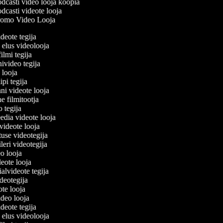
dcasti video looja koopia
dcasti videote looja
omo Video Looja
ideote tegija
 elus videolooja
filmi tegija
nivideo tegija
o looja
ipi tegija
ni videote looja
ne filmitootja
eo tegija
eedia videote looja
-videote looja
tuse videotegija
eileri videotegija
eo looja
ideote looja
ialvideote tegija
ideotegija
ote looja
ideo looja
ideote tegija
 elus videolooja