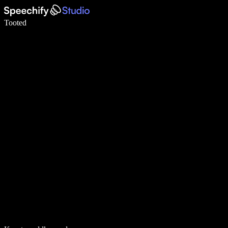
Kirjuta häälega 5× kiiremini
Tooted
Loe lähemalt