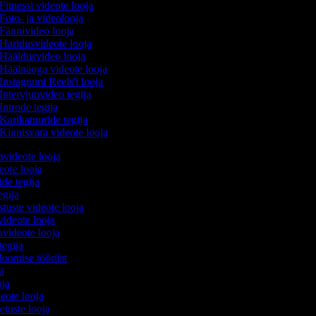
Fitnessi videote looja
Foto- ja videolooja
Fännivideo looja
Haridusvideote looja
Hääldusvideo looja
Häälnäoga videote looja
Instagrami Reels'i looja
Intervjuuvideo tegija
Introde tegija
Karikatuuride tegija
Kinnisvara videote looja
avideote looja
eote looja
ide tegija
tegija
stuste videote looja
videote looja
videote looja
tegija
loomise tööriist
ja
oja
deote looja
etuste looja