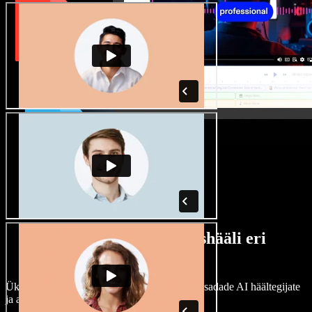
Lai valik mees- ja naishääli eri
aktsentidega
Ükski projekt ei pea kõlama ühtemoodi. Vali sadade AI häältegijate
ja aktsentide hulgast ning kohanda neid.