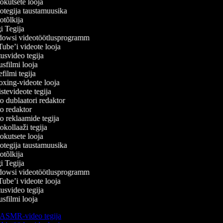
kutsete looja
tegija taustamuusika
tõlkija
 Tegija
owsi videotöötlusprogramm
be’i videote looja
svideo tegija
filmi looja
ilmi tegija
ing-videote looja
tevideote tegija
 dublaatori redaktor
 redaktor
 reklaamide tegija
kollaaži tegija
kutsete looja
tegija taustamuusika
tõlkija
 Tegija
owsi videotöötlusprogramm
be’i videote looja
svideo tegija
filmi looja
ASMR-video tegija