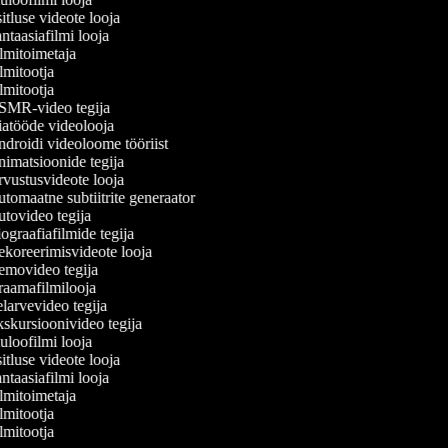
itluse videote looja
ntaasiafilmi looja
lmitoimetaja
lmitootja
lmitootja
MR-video tegija
atööde videolooja
droidi videoloome tööriist
imatsioonide tegija
vustusvideote looja
tomaatne subtiitrite generaator
tovideo tegija
ograafiafilmide tegija
koreerimisvideote looja
movideo tegija
aamafilmilooja
larvevideo tegija
skursioonivideo tegija
uloofilmi looja
itluse videote looja
ntaasiafilmi looja
lmitoimetaja
lmitootja
lmitootja