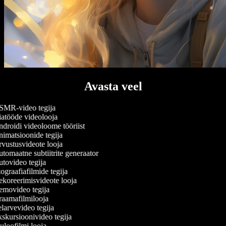
Avasta veel
MR-video tegija
atööde videolooja
droidi videoloome tööriist
imatsioonide tegija
vustusvideote looja
tomaatne subtiitrite generaator
tovideo tegija
ograafiafilmide tegija
koreerimisvideote looja
movideo tegija
aamafilmilooja
larvevideo tegija
skursioonivideo tegija
uloofilmi looja