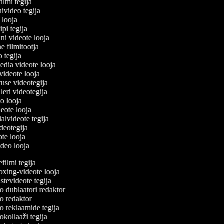
filmi tegija
nivideo tegija
o looja
ipi tegija
ni videote looja
ne filmitootja
eo tegija
eedia videote looja
-videote looja
tuse videotegija
eileri videotegija
eo looja
ideote looja
ialvideote tegija
ideotegija
ote looja
ideo looja
ilmi tegija
ing-videote looja
tevideote tegija
 dublaatori redaktor
 redaktor
 reklaamide tegija
kollaaži tegija