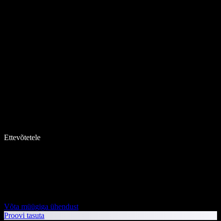
Ettevõtetele
Võta müügiga ühendust
Proovi tasuta