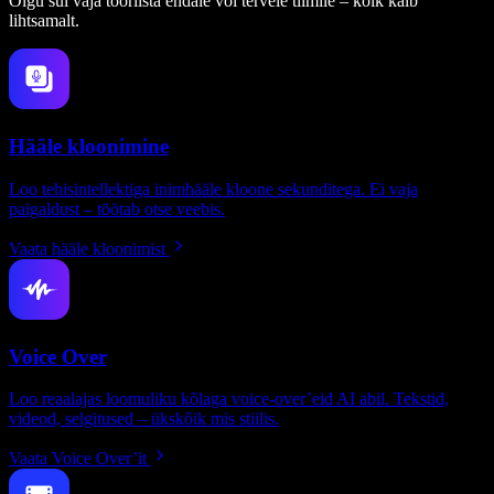
Olgu sul vaja tööriista endale või tervele tiimile – kõik käib
lihtsamalt.
Hääle kloonimine
Loo tehisintellektiga inimhääle kloone sekunditega. Ei vaja
paigaldust – töötab otse veebis.
Vaata hääle kloonimist
Voice Over
Loo reaalajas loomuliku kõlaga voice-over’eid AI abil. Tekstid,
videod, selgitused – ükskõik mis stiilis.
Vaata Voice Over’it