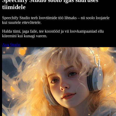
tiimidele
Speechify Studio teeb loovtiimide töö lihtsaks – nii soolo loojatele
kui suurtele ettevõtetele.
Halda tiimi, jaga faile, tee koostööd ja vii loovkampaaniad ellu
kiiremini kui kunagi varem.
Ava Studio