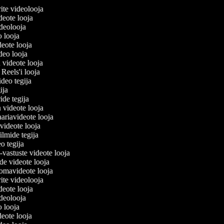
erite videolooja
videote looja
videolooja
o looja
deote looja
ideo looja
 videote looja
i Reels'i looja
video tegija
gija
ride tegija
a videote looja
ariavideote looja
videote looja
ilmide tegija
eo tegija
-vastuste videote looja
de videote looja
omavideote looja
erite videolooja
videote looja
videolooja
o looja
deote looja