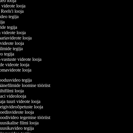
ideo looja
 videote looja
i Reels'i looja
video tegija
gija
ride tegija
a videote looja
ariavideote looja
videote looja
ilmide tegija
eo tegija
-vastuste videote looja
de videote looja
omavideote looja
odusvideo tegija
änefilmide loomise tööriist
hifilmi looja
ci videolooja
ja tuuri videote looja
igivideoõpetuste looja
edisvideote looja
odivideo tegemise tööriist
usikalise filmi looja
usikavideo tegija