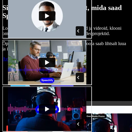
Siin on vaid väike osa sellest, mida saad
Speechify Studioga teha.
Loo voice-over’eid, kasuta tasuta pilte, helisid ja videoid, klooni
oma häält ja pane kokku terviklikud audio-videoprojektid.
Õppimiskõver puudub, kõik töötab veebis – looja saab lihtsalt luua
ja ideed kiiresti ellu viia.
Ava Studio