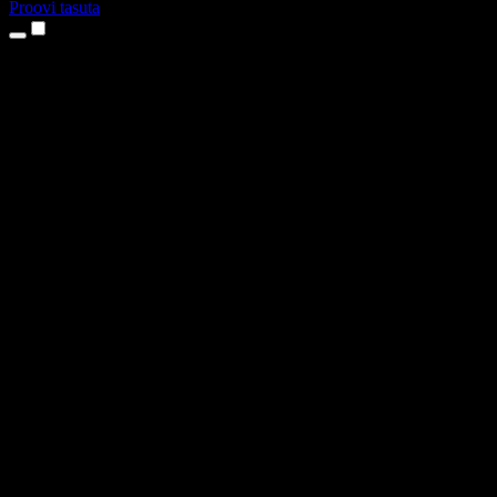
Proovi tasuta
Tooted
Tekst kõneks
iPhone’i ja iPadi rakendused
Androidi rakendus
Chrome’i laiendus
Edge’i laiendus
Veebirakendus
Maci rakendus
Windowsi rakendus
AI häältegeneraator
Pealelugemine
Dublaaž
Hääle kloonimine