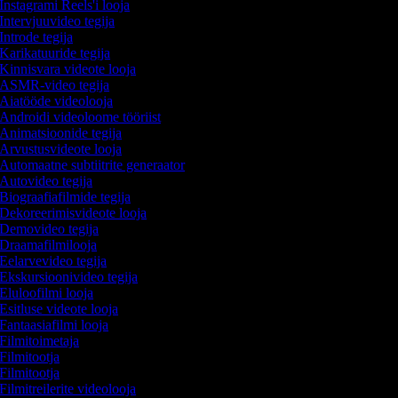
Instagrami Reels'i looja
Intervjuuvideo tegija
Introde tegija
Karikatuuride tegija
Kinnisvara videote looja
ASMR-video tegija
Aiatööde videolooja
Androidi videoloome tööriist
Animatsioonide tegija
Arvustusvideote looja
Automaatne subtiitrite generaator
Autovideo tegija
Biograafiafilmide tegija
Dekoreerimisvideote looja
Demovideo tegija
Draamafilmilooja
Eelarvevideo tegija
Ekskursioonivideo tegija
Eluloofilmi looja
Esitluse videote looja
Fantaasiafilmi looja
Filmitoimetaja
Filmitootja
Filmitootja
Filmitreilerite videolooja