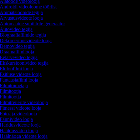
Aiatööde videolooja
Androidi videoloome tööriist
Animatsioonide tegija
Arvustusvideote looja
Automaatne subtiitrite generaator
Autovideo tegija
Biograafiafilmide tegija
Dekoreerimisvideote looja
Demovideo tegija
Draamafilmilooja
Eelarvevideo tegija
Ekskursioonivideo tegija
Eluloofilmi looja
Esitluse videote looja
Fantaasiafilmi looja
Filmitoimetaja
Filmitootja
Filmitootja
Filmitreilerite videolooja
Fitnessi videote looja
Foto- ja videolooja
Fännivideo looja
Haridusvideote looja
Hääldusvideo looja
Häälnäoga videote looja