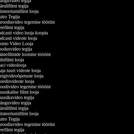
nguvideo tegija
ulifilmi tegija
steeriumifilmi looja
tro Tegija
roodiavideo tegemise tööriist
efilmi tegija
dcasti video looja koopia
dcasti videote looja
omo Video Looja
odusvideo tegija
änefilmide loomise tööriist
hifilmi looja
ci videolooja
ja tuuri videote looja
igivideoõpetuste looja
edisvideote looja
odivideo tegemise tööriist
usikalise filmi looja
usikavideo tegija
nguvideo tegija
ulifilmi tegija
steeriumifilmi looja
tro Tegija
roodiavideo tegemise tööriist
efilmi tegija