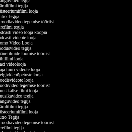
nguvideo tegija
ulifilmi tegija
steeriumifilmi looja
tro Tegija
roodiavideo tegemise tööriist
efilmi tegija
dcasti video looja koopia
casti videote looja
omo Video Looja
odusvideo tegija
änefilmide loomise tööriist
ifilmi looja
ci videolooja
a tuuri videote looja
igivideoõpetuste looja
edisvideote looja
odivideo tegemise tööriist
sikalise filmi looja
usikavideo tegija
nguvideo tegija
ulifilmi tegija
steeriumifilmi looja
tro Tegija
roodiavideo tegemise tööriist
efilmi tegija