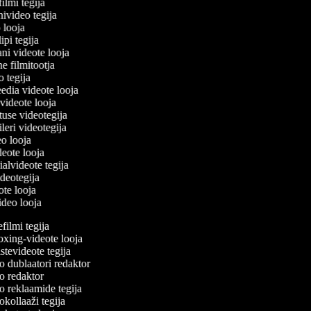
filmi tegija
nivideo tegija
o looja
ipi tegija
ani videote looja
ne filmitootja
eo tegija
eedia videote looja
-videote looja
tuse videotegija
eileri videotegija
eo looja
ideote looja
ialvideote tegija
ideotegija
ote looja
video looja
ilmi tegija
ing-videote looja
tevideote tegija
 dublaatori redaktor
 redaktor
 reklaamide tegija
kollaaži tegija