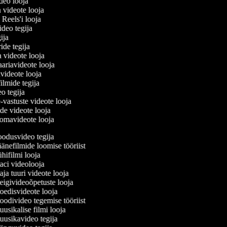
ideo looja
a videote looja
i Reels'i looja
video tegija
egija
ride tegija
a videote looja
ariavideote looja
videote looja
ilmide tegija
eo tegija
-vastuste videote looja
ade videote looja
omavideote looja
odusvideo tegija
änefilmide loomise tööriist
ifilmi looja
ci videolooja
a tuuri videote looja
igivideoõpetuste looja
edisvideote looja
odivideo tegemise tööriist
sikalise filmi looja
usikavideo tegija