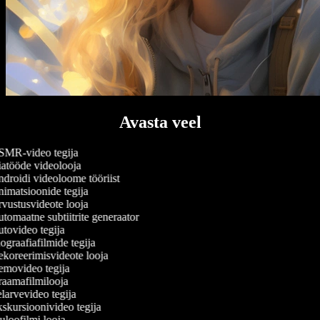
Avasta veel
MR-video tegija
atööde videolooja
droidi videoloome tööriist
imatsioonide tegija
vustusvideote looja
tomaatne subtiitrite generaator
tovideo tegija
graafiafilmide tegija
koreerimisvideote looja
movideo tegija
aamafilmilooja
larvevideo tegija
skursioonivideo tegija
loofilmi looja