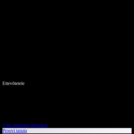
Ettevõtetele
Võta müügiga ühendust
Proovi tasuta