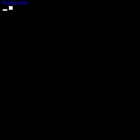
Proovi tasuta
Tooted
Tekst kõneks
iPhone’i ja iPadi rakendused
Androidi rakendus
Chrome’i laiendus
Edge’i laiendus
Veebirakendus
Maci rakendus
Windowsi rakendus
AI häältegeneraator
Pealelugemine
Dublaaž
Hääle kloonimine