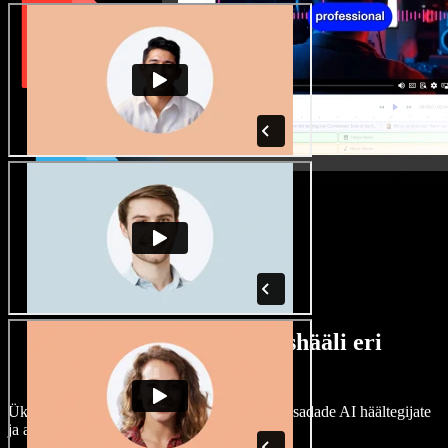
Lai valik mees- ja naishääli eri
aktsentidega
Ükski projekt ei pea kõlama ühtemoodi. Vali sadade AI häältegijate
ja aktsentide hulgast ning kohanda neid.