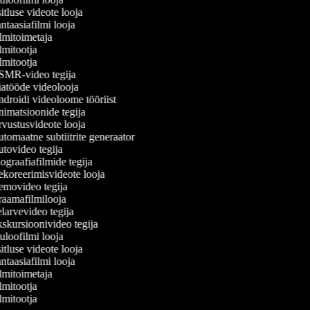
tluse videote looja
taasiafilmi looja
lmitoimetaja
mitootja
mitootja
MR-video tegija
atööde videolooja
droidi videoloome tööriist
imatsioonide tegija
vustusvideote looja
tomaatne subtiitrite generaator
tovideo tegija
graafiafilmide tegija
koreerimisvideote looja
movideo tegija
aamafilmilooja
larvevideo tegija
skursioonivideo tegija
loofilmi looja
tluse videote looja
taasiafilmi looja
lmitoimetaja
mitootja
mitootja