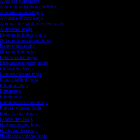
Aiatööde videolooja
Androidi videoloome tööriist
Animatsioonide tegija
Arvustusvideote looja
Automaatne subtiitrite generaator
Autovideo tegija
Biograafiafilmide tegija
Dekoreerimisvideote looja
Demovideo tegija
Draamafilmilooja
Eelarvevideo tegija
Ekskursioonivideo tegija
Eluloofilmi looja
Esitluse videote looja
Fantaasiafilmi looja
Filmitoimetaja
Filmitootja
Filmitootja
Filmitreilerite videolooja
Fitnessi videote looja
Foto- ja videolooja
Fännivideo looja
Haridusvideote looja
Hääldusvideo looja
Häälnäoga videote looja