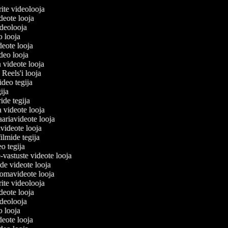
lerite videolooja
videote looja
videolooja
eo looja
deote looja
ideo looja
a videote looja
i Reels'i looja
video tegija
egija
ride tegija
a videote looja
ariavideote looja
videote looja
ilmide tegija
eo tegija
-vastuste videote looja
ade videote looja
omavideote looja
lerite videolooja
videote looja
videolooja
eo looja
deote looja