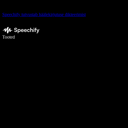
Speechify tutvustab häälekirjutuse dikteerimist
Kirjuta häälega 5× kiiremini
Tooted
Loe lähemalt