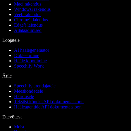
Maci rakendus
Windowsi rakendus
Veebirakendus
Chrome’i laiendus
Edge’i laiendus
Allalaadimised
Loojatele
AI häälegeneraator
Dubleerimine
Hääle kloonimine
Speechify Work
Ärile
Speechify arendajatele
Meeskondadele
Haridusele
Tekstist kõneks API dokumentatsioon
Hääleagentide API dokumentatsioon
Ettevõttest
Meist