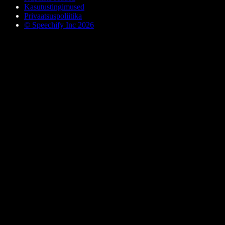
Kasutustingimused
Privaatsuspoliitika
© Speechify Inc 2026