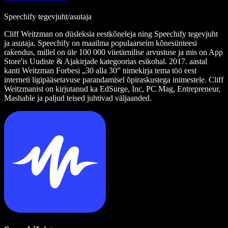
Speechify tegevjuht/asutaja
Cliff Weitzman on düsleksia eestkõneleja ning Speechify tegevjuht
ja asutaja. Speechify on maailma populaarseim kõnesünteesi
rakendus, millel on üle 100 000 viietärnilise arvustuse ja mis on App
Store'is Uudiste & Ajakirjade kategoorias esikohal. 2017. aastal
kanti Weitzman Forbesi „30 alla 30” nimekirja tema töö eest
interneti ligipääsetavuse parandamisel õpiraskustega inimestele. Cliff
Weitzmanist on kirjutanud ka EdSurge, Inc, PC Mag, Entrepreneur,
Mashable ja paljud teised juhtivad väljaanded.