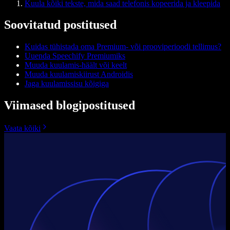
Kuula kõiki tekste, mida saad telefonis kopeerida ja kleepida
Soovitatud postitused
Kuidas tühistada oma Premium- või prooviperioodi tellimus?
Uuenda Speechify Premiumiks
Muuda kuulamis-häält või keelt
Muuda kuulamiskiirust Androidis
Jaga kuulamissisu kõigiga
Viimased blogipostitused
Vaata kõiki