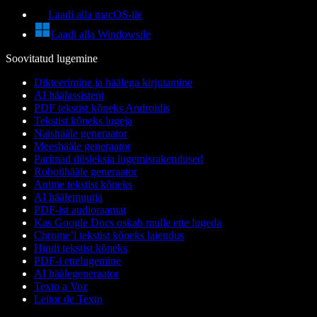
Laadi alla macOS-ile
Laadi alla Windowsile
Soovitatud lugemine
Dikteerimine ja häälega kirjutamine
AI häälassistent
PDF tekstist kõneks Androidis
Tekstist kõneks lugeja
Naishääle generaator
Meeshääle generaator
Parimad düsleksia lugemisrakendused
Robotihääle generaator
Anime tekstist kõneks
AI häälemuutja
PDF-ist audioraamat
Kas Google Docs oskab mulle ette lugeda
Chrome’i tekstist kõneks laiendus
Hindi tekstist kõneks
PDF-i ettelugemine
AI häälegeneraator
Texto a Voz
Leitor de Texto