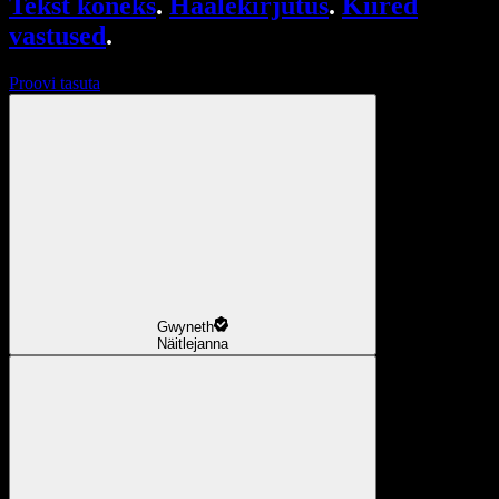
Tekst kõneks
.
Häälekirjutus
.
Kiired
vastused
.
Proovi tasuta
Gwyneth
Näitlejanna