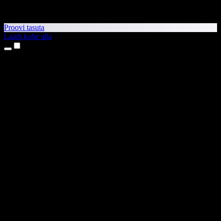
Proovi tasuta
Laadi kohe alla
Tooted
Tekst kõneks
iPhone’i ja iPadi rakendused
Androidi rakendus
Chrome’i laiendus
Edge’i laiendus
Veebirakendus
Maci rakendus
Windowsi rakendus