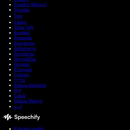
Español (México)
Svenska
ไทย
Türkçe
Tiếng Việt
Română
Português
Български
ქართული
Slovenčina
Slovenščina
Hrvatski
Ελληνικά
Lietuvių
עברית
Bahasa Indonesia
বাংলা
Català
Bahasa Melayu
اردو
Küpsiste seaded