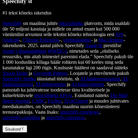
Speechify'st
#1 tekst kõneks rakendus
Speechify
on maailma juhtiv
tekst kõneks
platvorm, mida usaldab
üle 50 miljoni kasutaja ja millele on antud enam kui 500 000
viietärnilist arvustust selle tekstist kõneks tehnoloogia eest
iOS
-,
Android
-,
Chrome Extension
-,
veebirakendus
- ja
Mac desktop
-
rakendustes. 2025. aastal pälvis Speechify
Apple’ilt
prestiižse
Apple’i disainiauhinna
WWDC-l
, nimetades seda „oluliseks
ressursiks, mis aitab inimestel paremini elada.” Speechify pakub üle
1 000 loodusliku kõlaga hääle rohkem kui 60 keeles ning seda
kasutatakse ligi 200 riigis. Kuulsuste häältest on saadaval näiteks
Snoop Dogg
ja
Gwyneth Paltrow
. Loojatele ja ettevõtetele pakub
Speechify Studio
täiustatud tööriistu, sh
AI-häälegeneraatorit
,
AI-
häälekloonimist
,
AI-dubleerimist
ja
AI-häälevahetust
. Speechify
panustab ka juhtivatesse toodetesse tänu kvaliteetsele ja
kuluefektiivsele
tekst kõneks API-le
. Esindatud näiteks
The Wall
Street Journal
,
CNBC
,
Forbes
,
TechCrunch
ja muudes juhtivates
meediakanalites, on Speechify maailma suurim kõnesünteesi
teenusepakkuja. Vaata lisaks:
speechify.com/news
,
speechify.com/blog
ja
speechify.com/press
.
Sisukord