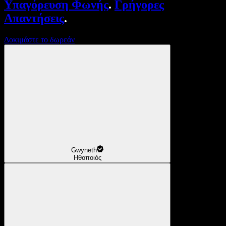
Υπαγόρευση Φωνής
.
Γρήγορες
Απαντήσεις
.
Δοκιμάστε το δωρεάν
Gwyneth
Ηθοποιός