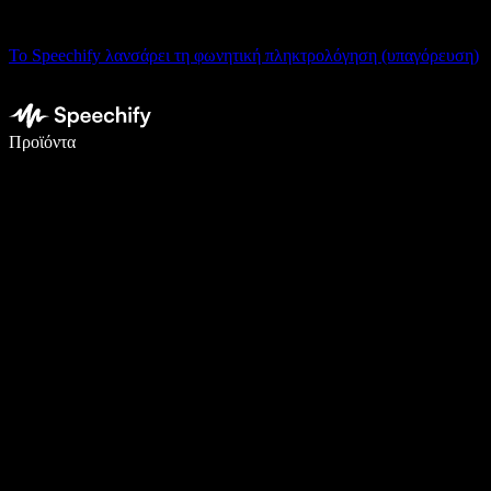
Το Speechify λανσάρει τη φωνητική πληκτρολόγηση (υπαγόρευση)
Γράψτε 5× πιο γρήγορα με φωνητική πληκτρολόγηση
Προϊόντα
Μάθετε περισσότερα