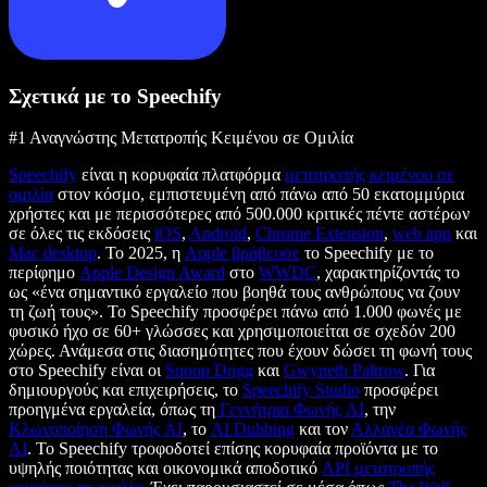
Σχετικά με το Speechify
#1 Αναγνώστης Μετατροπής Κειμένου σε Ομιλία
Speechify
είναι η κορυφαία πλατφόρμα
μετατροπής κειμένου σε
ομιλία
στον κόσμο, εμπιστευμένη από πάνω από 50 εκατομμύρια
χρήστες και με περισσότερες από 500.000 κριτικές πέντε αστέρων
σε όλες τις εκδόσεις
iOS
,
Android
,
Chrome Extension
,
web app
και
Mac desktop
. Το 2025, η
Apple βράβευσε
το Speechify με το
περίφημο
Apple Design Award
στο
WWDC
, χαρακτηρίζοντάς το
ως «ένα σημαντικό εργαλείο που βοηθά τους ανθρώπους να ζουν
τη ζωή τους». Το Speechify προσφέρει πάνω από 1.000 φωνές με
φυσικό ήχο σε 60+ γλώσσες και χρησιμοποιείται σε σχεδόν 200
χώρες. Ανάμεσα στις διασημότητες που έχουν δώσει τη φωνή τους
στο Speechify είναι οι
Snoop Dogg
και
Gwyneth Paltrow
. Για
δημιουργούς και επιχειρήσεις, το
Speechify Studio
προσφέρει
προηγμένα εργαλεία, όπως τη
Γεννήτρια Φωνής AI
, την
Κλωνοποίηση Φωνής AI
, το
AI Dubbing
και τον
Αλλαγέα Φωνής
AI
. Το Speechify τροφοδοτεί επίσης κορυφαία προϊόντα με το
υψηλής ποιότητας και οικονομικά αποδοτικό
API μετατροπής