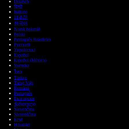
Deutsch
हिन्दी
Italiano
日本語
한국어
Norsk bokmål
Polski
Português Brasileiro
Русский
Українська
Español
Español (México)
Svenska
ไทย
Türkçe
Tiếng Việt
Română
Português
Български
ქართული
Slovenčina
Slovenščina
Eesti
Hrvatski