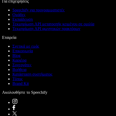
Για επιχειρήσεις
Speechify για προγραμματιστές
Ομάδες
Εκπαίδευση
Τεκμηρίωση API μετατροπής κειμένου σε ομιλία
Τεκμηρίωση API φωνητικών πρακτόρων
Εταιρεία
Σχετικά με εμάς
Επικοινωνία
Blog
Καριέρα
Συνεργάτες
Βοήθεια
Κατάσταση συστήματος
Τύπος
Brand Kit
Ακολουθήστε το Speechify