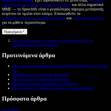
κειμένου σε ομιλία
. Έχει παρουσιαστεί σε μέσα όπως
The Wall
Street Journal
,
CNBC
,
Forbes
,
TechCrunch
και άλλα σημαντικά
ΜΜΕ — το Speechify είναι ο μεγαλύτερος πάροχος μετατροπής
κειμένου σε ομιλία στον κόσμο. Επισκεφθείτε τα
speechify.com/news
,
speechify.com/blog
και
speechify.com/press
για να μάθετε περισσότερα.
Περιεχόμενα
Άκου όποιο κείμενο μπορείς να αντιγράψεις και να
επικολλήσεις στο κινητό σου
Προτεινόμενα άρθρα
Πώς μπορώ να ακυρώσω τη συνδρομή Premium ή τη δοκιμή
μου;
Αναβάθμιση σε Speechify Premium
Αλλάξτε φωνή ή γλώσσα ακρόασης
Αλλαγή ταχύτητας ακρόασης σε Android
Κοινοποίηση εγγράφων ακρόασης σε οποιονδήποτε
Πρόσφατα άρθρα
Δείτε όλα