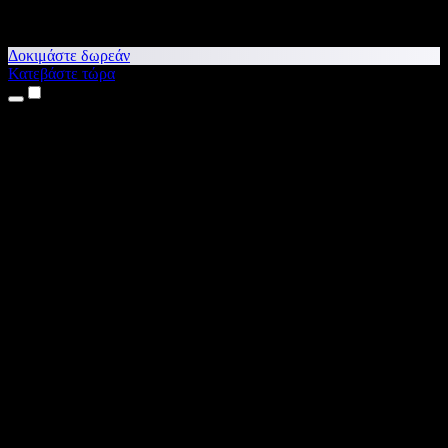
Δοκιμάστε δωρεάν
Κατεβάστε τώρα
Προϊόντα
Κείμενο σε Ομιλία
Εφαρμογές για iPhone & iPad
Εφαρμογή για Android
Επέκταση για Chrome
Επέκταση για Edge
Web εφαρμογή
Εφαρμογή για Mac
Εφαρμογή για Windows