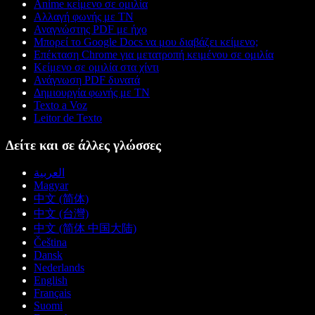
Anime κείμενο σε ομιλία
Αλλαγή φωνής με ΤΝ
Αναγνώστης PDF με ήχο
Μπορεί το Google Docs να μου διαβάζει κείμενο;
Επέκταση Chrome για μετατροπή κειμένου σε ομιλία
Κείμενο σε ομιλία στα χίντι
Ανάγνωση PDF δυνατά
Δημιουργία φωνής με ΤΝ
Texto a Voz
Leitor de Texto
Δείτε και σε άλλες γλώσσες
العربية
Magyar
中文 (简体)
中文 (台灣)
中文 (简体 中国大陆)
Čeština
Dansk
Nederlands
English
Français
Suomi