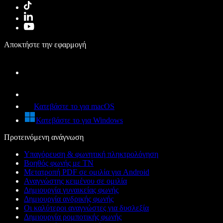
Αποκτήστε την εφαρμογή
Κατεβάστε το για macOS
Κατεβάστε το για Windows
Προτεινόμενη ανάγνωση
Υπαγόρευση & φωνητική πληκτρολόγηση
Βοηθός φωνής με ΤΝ
Μετατροπή PDF σε ομιλία για Android
Αναγνώστης κειμένου σε ομιλία
Δημιουργία γυναικείας φωνής
Δημιουργία ανδρικής φωνής
Οι καλύτεροι αναγνώστες για δυσλεξία
Δημιουργία ρομποτικής φωνής