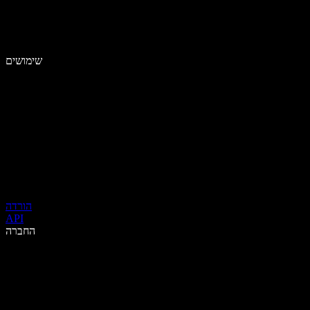
שימושים
הורדה
API
החברה