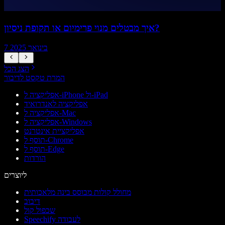
איך מבטלים מנוי פרימיום או תקופת ניסיון?
7 בינואר 2025
הצג הכל
המרת טקסט לדיבור
אפליקציה ל-iPhone ול-iPad
אפליקציה לאנדרואיד
אפליקציה ל-Mac
אפליקציה ל-Windows
אפליקציית אינטרנט
תוסף ל-Chrome
תוסף ל-Edge
הורדות
ליוצרים
מחולל קולות מבוסס בינה מלאכותית
דיבוב
שכפול קול
Speechify לעבודה