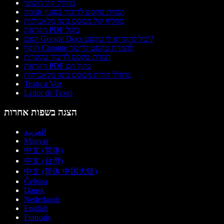
מחולל קול רובוטי
המרת טקסט לדיבור בסגנון אנימה
מחליף קול מבוסס בינה מלאכותית
הקראת PDF בקול
האם Google Docs יכול להקריא לי טקסט?
תוסף Chrome להמרת טקסט לדיבור
המרת טקסט לדיבור בהינדית
הקראת PDF בקול רם
מחולל קולות מבוסס בינה מלאכותית
Texto a Voz
Leitor de Texto
הצגה בשפות אחרות
العربية
Magyar
中文 (简体)
中文 (台灣)
中文 (简体 中国大陆)
Čeština
Dansk
Nederlands
English
Français