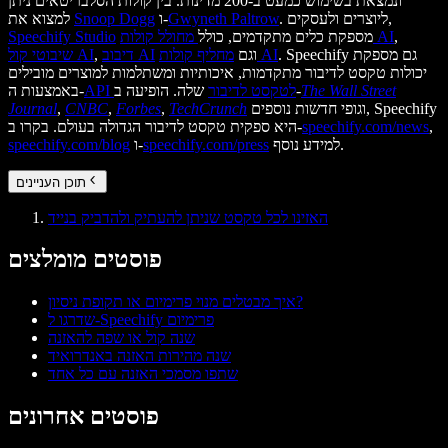
ונמצאת בשימוש כמעט ב-200 מדינות. בין קולות הסלבריטאים ניתן
. ליוצרים ולעסקים,
Gwyneth Paltrow
ו-
Snoop Dogg
למצוא את
,
מחולל קולות AI
מספקת כלים מתקדמים, כולל
Speechify Studio
. Speechify גם מספקת
מחליף קולות AI
וגם
דיבוב AI
,
שיבוטי קול AI
יכולות טקסט לדיבור מתקדמות, איכותיות ומשתלמות למוצרים מובילים
The Wall Street
שלה. הופיעה ב-
API לטקסט לדיבור
באמצעות ה-
וגופי חדשות נוספים, Speechify
TechCrunch
,
Forbes
,
CNBC
,
Journal
,
speechify.com/news
היא ספקית טקסט לדיבור הגדולה בעולם. בקרו ב-
למידע נוסף.
speechify.com/press
ו-
speechify.com/blog
תוכן העניינים
האזינו לכל טקסט שניתן להעתיק ולהדביק בנייד
פוסטים מומלצים
איך מבטלים מנוי פרימיום או תקופת ניסיון?
שדרגו ל-Speechify פרימיום
שנה קול או שפה להאזנה
שנה מהירות האזנה באנדרואיד
שתפו מסמכי האזנה עם כל אחד
פוסטים אחרונים