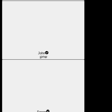
John
שחקן
Snoop