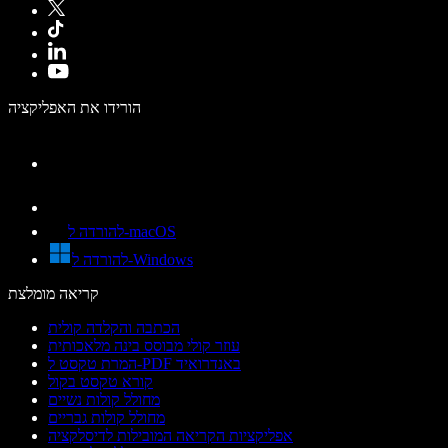
הורידו את האפליקציה
להורדה ל-macOS
להורדה ל-Windows
קריאה מומלצת
הכתבה והקלדה קולית
עוזר קולי מבוסס בינה מלאכותית
המרת טקסט ל-PDF באנדרואיד
קורא טקסט בקול
מחולל קולות נשיים
מחולל קולות גבריים
אפליקציות הקריאה המובילות לדיסלקציה