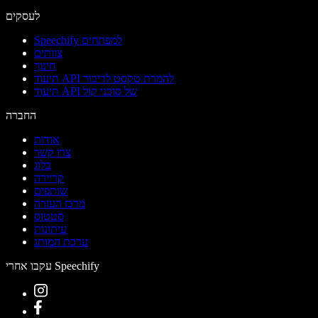
לעסקים
Speechify למפתחים
צוותים
חינוך
תיעוד API להמרת טקסט לדיבור
תיעוד API של סוכני קול
החברה
אודות
צרו קשר
בלוג
קריירה
שותפים
מרכז העזרה
סטטוס
עיתונות
ערכת המותג
עקבו אחרי Speechify