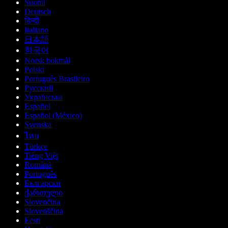
Suomi
Deutsch
हिन्दी
Italiano
日本語
한국어
Norsk bokmål
Polski
Português Brasileiro
Русский
Українська
Español
Español (México)
Svenska
ไทย
Türkçe
Tiếng Việt
Română
Português
Български
ქართული
Slovenčina
Slovenščina
Eesti