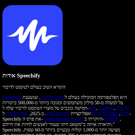
אודות Speechify
הקורא הטוב בעולם לטקסט לדיבור
היא הפלטפורמה המובילה בעולם ל
טקסט לדיבור
, שנשענת
Speechify
על למעלה מ-50 מיליון משתמשים ומגובה ביותר מ-500,000 ביקורות
הרחבת
,
Android
,
iOS
חמישה כוכבים על מוצרי הטקסט לדיבור שלה ל-
כרום
,
אפליקציית ווב
ואפליקציית
דסקטופ למק
. ב-2025,
אפל העניקה
ל-
,
WWDC
היוקרתי ב-
Apple Design Award
Speechify את פרס ה-
ותיארה אותה כ"משאב חיוני שעוזר לאנשים לחיות את חייהם."
Speechify מציעה יותר מ-1,000 קולות טבעיים ביותר מ-60 שפות,