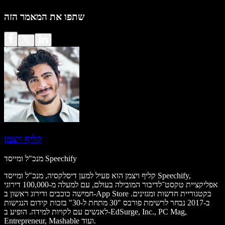
שתפו את המאמר הזה
קליף ויצמן
מנכ"ל ומייסד Speechify
קליף ויצמן הוא פעיל למען דיסלקסיה, מנכ"ל ומייסד Speechify,
אפליקציית טקסט־לדיבור המובילה בעולם, עם למעלה מ-100,000 דירוגי
חמישה כוכבים ודירוג ראשון ב-App Store בקטגוריית חדשות ומגזינים.
ב-2017 נבחר לרשימת פורבס "30 מתחת ל-30" בזכות קידום הנגישות
לאנשים עם לקויות למידה. הופיע ב-EdSurge, Inc., PC Mag,
Entrepreneur, Mashable ועוד.