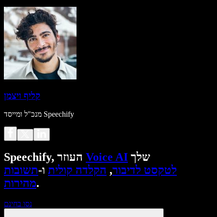
קליף ויצמן
מנכ"ל ומייסד Speechify
שלך
Voice AI
Speechify, העוזר
לטקסט לדיבור
,
הקלדה קולית
ו-
תשובות
.
מהירות
נסו בחינם