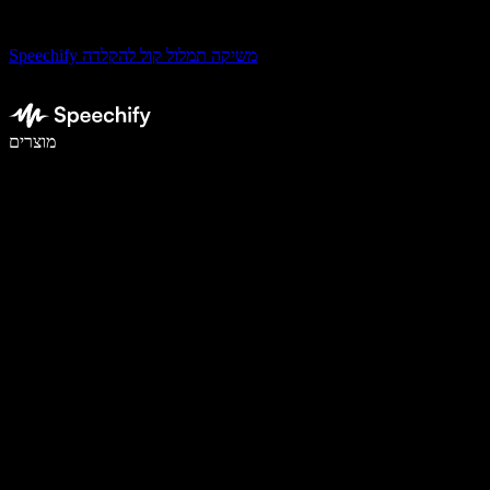
Speechify משיקה תמלול קול להקלדה
לכתוב פי 5 מהר יותר עם הכתבה קולית
מוצרים
למידע נוסף