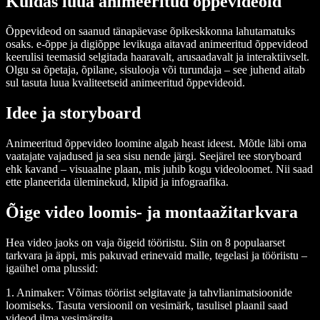
Kuidas luua animeeritud õppevideoid
Õppevideod on saanud tänapäevase õpikeskkonna lahutamatuks
osaks. e-õppe ja digiõppe levikuga aitavad animeeritud õppevideod
keerulisi teemasid selgitada haaravalt, arusaadavalt ja interaktiivselt.
Olgu sa õpetaja, õpilane, sisulooja või turundaja – see juhend aitab
sul tasuta luua kvaliteetseid animeeritud õppevideoid.
Idee ja storyboard
Animeeritud õppevideo loomine algab heast ideest. Mõtle läbi oma
vaatajate vajadused ja sea sisu nende järgi. Seejärel tee storyboard
ehk kavand – visuaalne plaan, mis juhib kogu videoloomet. Nii saad
ette planeerida üleminekud, klipid ja infograafika.
Õige video loomis- ja montaažitarkvara
Hea video jaoks on vaja õigeid tööriistu. Siin on 8 populaarset
tarkvara ja äppi, mis pakuvad erinevaid malle, tegelasi ja tööriistu –
igaühel oma plussid:
1. Animaker
: Võimas tööriist selgitavate ja tahvlianimatsioonide
loomiseks. Tasuta versioonil on vesimärk, tasulisel plaanil saad
videod ilma vesimärgita.