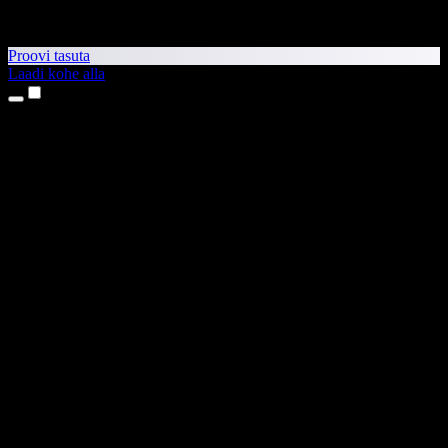
Proovi tasuta
Laadi kohe alla
Tooted
Tekst kõneks
iPhone’i ja iPadi rakendused
Androidi rakendus
Chrome’i laiendus
Edge’i laiendus
Veebirakendus
Maci rakendus
Windowsi rakendus