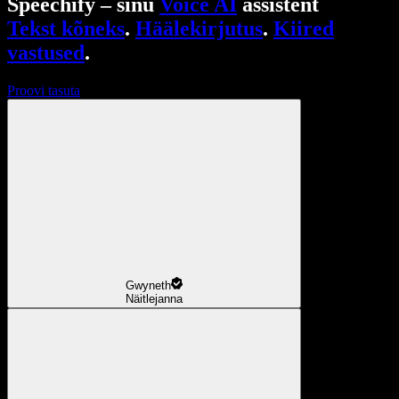
Speechify – sinu
Voice AI
assistent
Tekst kõneks
.
Häälekirjutus
.
Kiired
vastused
.
Proovi tasuta
Gwyneth
Näitlejanna