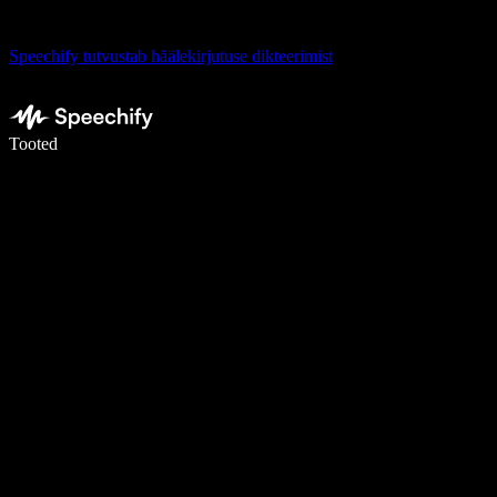
Speechify tutvustab häälekirjutuse dikteerimist
Kirjuta häälega 5× kiiremini
Tooted
Loe lähemalt