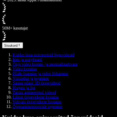
50M+ kasutajat
Sisukord
Kuidas luua animeeritud õppevideoid
Idee ja storyboard
Õige video loomis- ja montaažitarkvara
Video loomine
Hääle lisamine ja video lõikamine
Viimistlus ja jagamine
Samm edasi: 3D-õppevideod
Harjuta ja õpi
Tasuta animeeritud videod
Lihtne õppevideote loomine
Vahvate õppevideote loomine
Õppeanimatsioonide tegemine