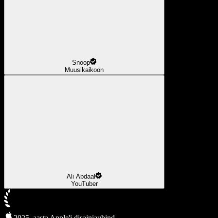
Snoop
Muusikaikoon
Ali Abdaal
YouTuber
2025. aasta Apple'i disainiauhind