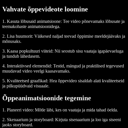
Vahvate õppevideote loomine
1. Kasuta lõbusaid animatsioone
: Tee video põnevamaks lõbusate ja
teemakohaste animatsioonidega.
2. Lisa huumorit
: Väikesed naljad teevad õppimise meeldejäävaks ja
mõnusaks.
3. Kaasa popkultuuri viiteid
: Nii seostub sisu vaataja igapäevaeluga
ja tundub lähedasem.
4. Interaktiivsed elemendid
: Testid, mängud ja praktilised tegevused
muudavad video veelgi kaasavamaks.
5. Kvaliteetsed graafikad
: Hea õppevideo sisaldab alati kvaliteetseid
ja pilkupüüdvaid visuaale.
Õppeanimatsioonide tegemine
1. Planeeri video
: Mõtle läbi, kes on vaataja ja mida tahad öelda.
2. Skenaarium ja storyboard
: Kirjuta stsenaarium ja loo iga stseeni
jaoks storyboard.