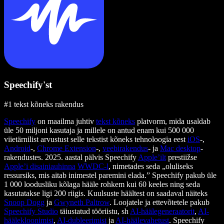
Speechify'st
#1 tekst kõneks rakendus
Speechify
on maailma juhtiv
tekst kõneks
platvorm, mida usaldab
üle 50 miljoni kasutaja ja millele on antud enam kui 500 000
viietärnilist arvustust selle tekstist kõneks tehnoloogia eest
iOS
-,
Android
-,
Chrome Extension
-,
veebirakendus
- ja
Mac desktop
-
rakendustes. 2025. aastal pälvis Speechify
Apple’ilt
prestiižse
Apple’i disainiauhinna
WWDC-l
, nimetades seda „oluliseks
ressursiks, mis aitab inimestel paremini elada.” Speechify pakub üle
1 000 loodusliku kõlaga hääle rohkem kui 60 keeles ning seda
kasutatakse ligi 200 riigis. Kuulsuste häältest on saadaval näiteks
Snoop Dogg
ja
Gwyneth Paltrow
. Loojatele ja ettevõtetele pakub
Speechify Studio
täiustatud tööriistu, sh
AI-häälegeneraatorit
,
AI-
häälekloonimist
,
AI-dubleerimist
ja
AI-häälevahetust
. Speechify