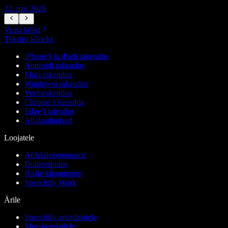
22. mai 2026
1
Vaata kõiki
Tekstist kõneks
iPhone’i ja iPadi rakendus
Androidi rakendus
Maci rakendus
Windowsi rakendus
Veebirakendus
Chrome’i laiendus
Edge’i laiendus
Allalaadimised
Loojatele
AI häälegeneraator
Dubleerimine
Hääle kloonimine
Speechify Work
Ärile
Speechify arendajatele
Meeskondadele