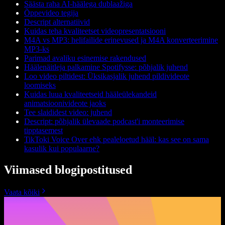
Säästa raha AI-häälega dublaažiga
Õppevideo tegija
Descript alternatiivid
Kuidas teha kvaliteetset videopresentatsiooni
M4A vs MP3: helifailide erinevused ja M4A konverteerimine
MP3-ks
Parimad avaliku esinemise rakendused
Häälenäitleja palkamine Spotifysse: põhjalik juhend
Loo video piltidest: Üksikasjalik juhend pildivideote
loomiseks
Kuidas luua kvaliteetseid hääleülekandeid
animatsioonivideote jaoks
Tee slaididest video: juhend
Descript: põhjalik ülevaade podcast'i monteerimise
tipptasemest
TikToki Voice Over ehk pealeloetud hääl: kas see on sama
kasulik kui populaarne?
Viimased blogipostitused
Vaata kõiki