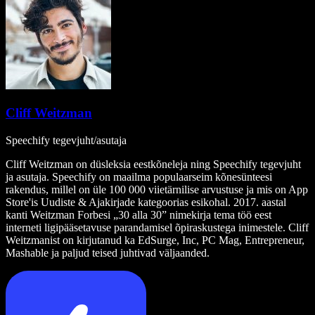
Cliff Weitzman
Speechify tegevjuht/asutaja
Cliff Weitzman on düsleksia eestkõneleja ning Speechify tegevjuht
ja asutaja. Speechify on maailma populaarseim kõnesünteesi
rakendus, millel on üle 100 000 viietärnilise arvustuse ja mis on App
Store'is Uudiste & Ajakirjade kategoorias esikohal. 2017. aastal
kanti Weitzman Forbesi „30 alla 30” nimekirja tema töö eest
interneti ligipääsetavuse parandamisel õpiraskustega inimestele. Cliff
Weitzmanist on kirjutanud ka EdSurge, Inc, PC Mag, Entrepreneur,
Mashable ja paljud teised juhtivad väljaanded.