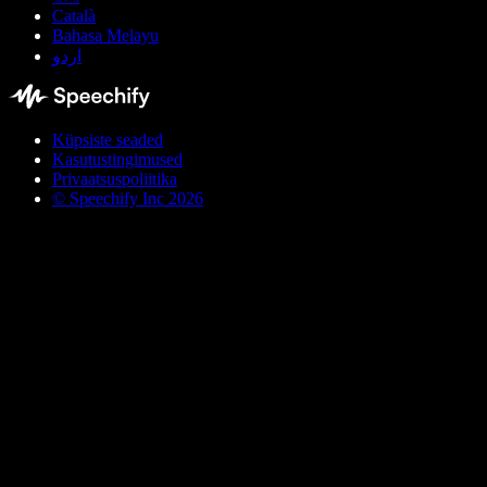
Català
Bahasa Melayu
اردو
Küpsiste seaded
Kasutustingimused
Privaatsuspoliitika
© Speechify Inc 2026