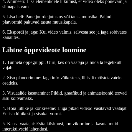
4. Animeeri
: Lisa elementidele liikumist, et video oleks põnevam ja
silmapaistvam.
5. Lisa heli
: Pane juurde jutustus või taustamuusika. Paljud
platvormid pakuvad tasuta muusikapala.
6. Ekspordi ja jaga
: Kui video valmis, salvesta see ja jaga sobivates
kanalites.
Lihtne õppevideote loomine
1. Tunneta õppegruppi
: Uuri, kes on vaataja ja mida ta tegelikult
vajab.
2. Sisu planeerimine
: Jaga info väikesteks, lihtsalt mõistetavateks
osadeks.
3. Visuaalide kasutamine
: Pildid, graafikud ja animatsioonid teevad
sisu köitvamaks.
4. Hoia lühike ja konkreetne
: Liiga pikad videod väsitavad vaatajat.
Eelista lühikest ja sisukat vormi.
5. Kaasa vaatajat
: Esita küsimusi, loo viktoriine ja kasuta muid
interaktiivseid lahendusi.