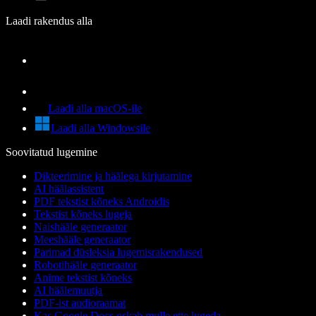
Laadi rakendus alla
Laadi alla macOS-ile
Laadi alla Windowsile
Soovitatud lugemine
Dikteerimine ja häälega kirjutamine
AI häälassistent
PDF tekstist kõneks Androidis
Tekstist kõneks lugeja
Naishääle generaator
Meeshääle generaator
Parimad düsleksia lugemisrakendused
Robotihääle generaator
Anime tekstist kõneks
AI häälemuutja
PDF-ist audioraamat
Kas Google Docs oskab mulle ette lugeda