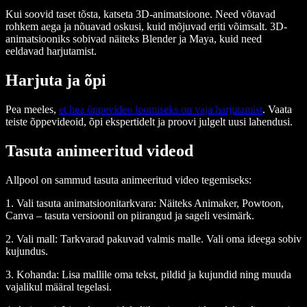
Kui soovid taset tõsta, katseta 3D-animatsioone. Need võtavad
rohkem aega ja nõuavad oskusi, kuid mõjuvad eriti võimsalt. 3D-
animatsiooniks sobivad näiteks Blender ja Maya, kuid need
eeldavad harjutamist.
Harjuta ja õpi
Pea meeles,
et hea õppevideo loomiseks on vaja harjutamist
. Vaata
teiste õppevideoid, õpi ekspertidelt ja proovi julgelt uusi lahendusi.
Tasuta animeeritud videod
Allpool on sammud tasuta animeeritud video tegemiseks:
1. Vali tasuta animatsioonitarkvara
: Näiteks Animaker, Powtoon,
Canva – tasuta versioonil on piirangud ja sageli vesimärk.
2. Vali mall
: Tarkvarad pakuvad valmis malle. Vali oma ideega sobiv
kujundus.
3. Kohanda
: Lisa mallile oma tekst, pildid ja kujundid ning muuda
vajalikul määral tegelasi.