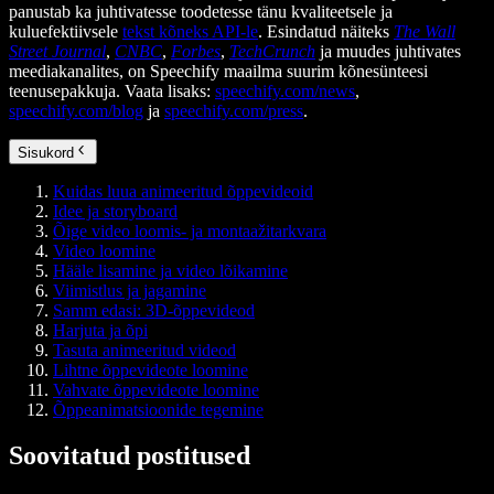
panustab ka juhtivatesse toodetesse tänu kvaliteetsele ja
kuluefektiivsele
tekst kõneks API-le
. Esindatud näiteks
The Wall
Street Journal
,
CNBC
,
Forbes
,
TechCrunch
ja muudes juhtivates
meediakanalites, on Speechify maailma suurim kõnesünteesi
teenusepakkuja. Vaata lisaks:
speechify.com/news
,
speechify.com/blog
ja
speechify.com/press
.
Sisukord
Kuidas luua animeeritud õppevideoid
Idee ja storyboard
Õige video loomis- ja montaažitarkvara
Video loomine
Hääle lisamine ja video lõikamine
Viimistlus ja jagamine
Samm edasi: 3D-õppevideod
Harjuta ja õpi
Tasuta animeeritud videod
Lihtne õppevideote loomine
Vahvate õppevideote loomine
Õppeanimatsioonide tegemine
Soovitatud postitused