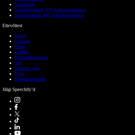
Haridusele
Tekstist kõneks API dokumentatsioon
Hääleagentide API dokumentatsioon
Ettevõttest
Meist
Kontakt
Blogi
Karjäär
Partnerprogramm
Abi
Teenuse olek
Press
Brändikomplekt
Jälgi Speechify’d