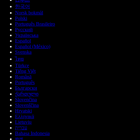
한국어
Norsk bokmål
Polski
Português Brasileiro
Русский
Українська
Español
Español (México)
Svenska
ไทย
Türkçe
Tiếng Việt
Română
Português
Български
ქართული
Slovenčina
Slovenščina
Hrvatski
Ελληνικά
Lietuvių
עברית
Bahasa Indonesia
বাংলা