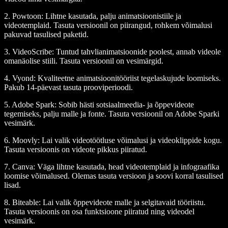
2. Powtoon
: Lihtne kasutada, palju animatsioonistiile ja
videotemplaid. Tasuta versioonil on piirangud, rohkem võimalusi
pakuvad tasulised paketid.
3. VideoScribe
: Tuntud tahvlianimatsioonide poolest, annab videole
omanäolise stiili. Tasuta versioonil on vesimärgid.
4. Vyond
: Kvaliteetne animatsioonitööriist tegelaskujude loomiseks.
Pakub 14-päevast tasuta prooviperioodi.
5. Adobe Spark
: Sobib hästi sotsiaalmeedia- ja õppevideote
tegemiseks, palju malle ja fonte. Tasuta versioonil on Adobe Sparki
vesimärk.
6. Moovly
: Lai valik videotöötluse võimalusi ja videoklippide kogu.
Tasuta versioonis on videote pikkus piiratud.
7. Canva
: Väga lihtne kasutada, head videotemplaid ja infograafika
loomise võimalused. Olemas tasuta versioon ja soovi korral tasulised
lisad.
8. Biteable
: Lai valik õppevideote malle ja selgitavaid tööriistu.
Tasuta versioonis on osa funktsioone piiratud ning videodel
vesimärk.