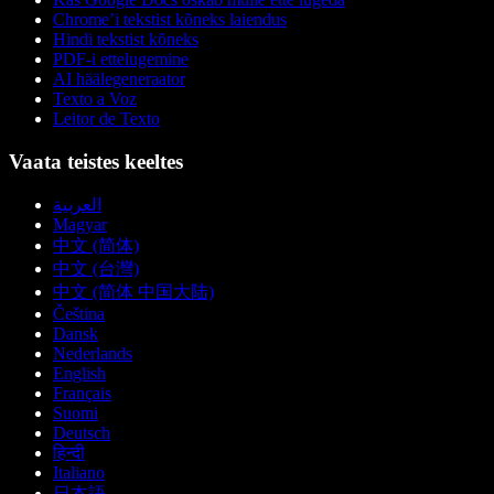
Chrome’i tekstist kõneks laiendus
Hindi tekstist kõneks
PDF-i ettelugemine
AI häälegeneraator
Texto a Voz
Leitor de Texto
Vaata teistes keeltes
العربية
Magyar
中文 (简体)
中文 (台灣)
中文 (简体 中国大陆)
Čeština
Dansk
Nederlands
English
Français
Suomi
Deutsch
हिन्दी
Italiano
日本語