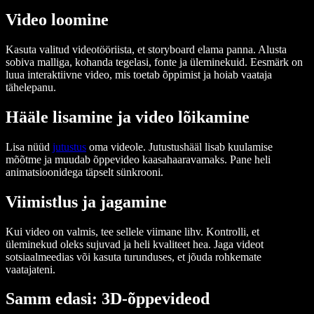
Video loomine
Kasuta valitud videotööriista, et storyboard elama panna. Alusta
sobiva malliga, kohanda tegelasi, fonte ja üleminekuid. Eesmärk on
luua interaktiivne video, mis toetab õppimist ja hoiab vaataja
tähelepanu.
Hääle lisamine ja video lõikamine
Lisa nüüd
jutustus
oma videole. Jutustushääl lisab kuulamise
mõõtme ja muudab õppevideo kaasahaaravamaks. Pane heli
animatsioonidega täpselt sünkrooni.
Viimistlus ja jagamine
Kui video on valmis, tee sellele viimane lihv. Kontrolli, et
üleminekud oleks sujuvad ja heli kvaliteet hea. Jaga videot
sotsiaalmeedias või kasuta turunduses, et jõuda rohkemate
vaatajateni.
Samm edasi: 3D-õppevideod