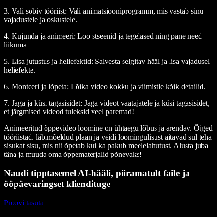
3. Vali sobiv tööriist
: Vali animatsiooniprogramm, mis vastab sinu
vajadustele ja oskustele.
4. Kujunda ja animeeri
: Loo stseenid ja tegelased ning pane need
liikuma.
5. Lisa jutustus ja heliefektid
: Salvesta selgitav hääl ja lisa vajadusel
heliefekte.
6. Monteeri ja lõpeta
: Lõika video kokku ja viimist­le kõik detailid.
7. Jaga ja küsi tagasisidet
: Jaga videot vaatajatele ja küsi tagasisidet,
et järgmised videod tuleksid veel paremad!
Animeeritud õppevideo loomine on ühtaegu lõbus ja arendav. Õiged
tööriistad, läbimõeldud plaan ja veidi loomingulisust aitavad sul teha
sisukat sisu, mis nii õpetab kui ka pakub meelelahutust. Alusta juba
täna ja muuda oma õppematerjalid põnevaks!
Naudi tipptasemel AI-hääli, piiramatult faile ja
ööpäevaringset kliendituge
Proovi tasuta