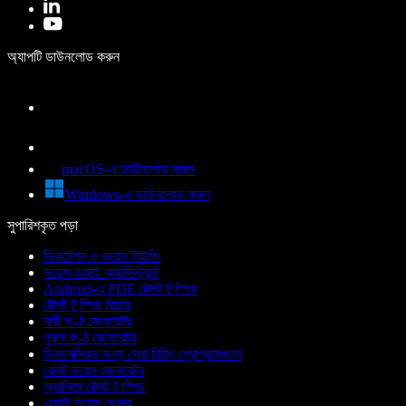
অ্যাপটি ডাউনলোড করুন
macOS-এ ডাউনলোড করুন
Windows-এ ডাউনলোড করুন
সুপারিশকৃত পড়া
ডিকটেশন ও ভয়েস টাইপিং
ভয়েস এআই অ্যাসিস্ট্যান্ট
Android-এ PDF টেক্সট টু স্পিচ
টেক্সট টু স্পিচ রিডার
নারী কণ্ঠ জেনারেটর
পুরুষ কণ্ঠ জেনারেটর
ডিসলেক্সিয়ার জন্য সেরা রিডিং প্রোগ্রামগুলো
রোবট ভয়েস জেনারেটর
অ্যানিমে টেক্সট টু স্পিচ
এআই ভয়েস চেঞ্জার