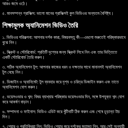
আরও জমে ওঠে।
৫. মানসম্পন্ন গ্রাফিক্স
: ভালো মানের গ্রাফিক্সই কুল ভিডিওর অন্যতম বৈশিষ্ট্য।
শিক্ষামূলক অ্যানিমেশন ভিডিও তৈরি
১. ভিডিওর পরিকল্পনা
: আপনার দর্শক কারা, বিষয়বস্তু কী—এগুলো শুরুতেই পরিষ্কারভাবে
বুঝে নিন।
২. স্ক্রিপ্ট ও স্টোরিবোর্ড
: প্রতিটি দৃশ্যের জন্য স্ক্রিপ্ট লিখে নিন এবং তার ভিত্তিতে
একটি স্টোরিবোর্ড তৈরি করুন।
৩. সঠিক অ্যানিমেশন টুল
: আপনার কাজের ধরন ও দক্ষতার সাথে মানানসই অ্যানিমেশন
টুল বেছে নিন।
৪. ডিজাইন ও অ্যানিমেট
: টুল ব্যবহার করে দৃশ্য ও চরিত্র ডিজাইন করুন এবং তাতে
অ্যানিমেশন যোগ করুন।
৫. ভয়েসওভার ও শব্দ
: বিষয় ব্যাখ্যায় পরিষ্কার ভয়েসওভার দিন, সঙ্গে উপযুক্ত শব্দ যোগ
করে আকর্ষণ বাড়ান।
৬. সম্পাদনা ও ফাইনাল
: ভিডিও এডিট করে খুঁটিনাটি ঠিক করুন এবং শেষে চূড়ান্ত টাচ
দিন।
৭. শেয়ার ও প্রতিক্রিয়া নিন
: ভিডিও শেয়ার করে দর্শকের মতামত নিন, আর সেই অনুযায়ী