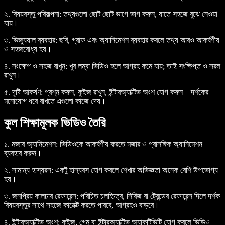
২. বিষয়বস্তু পরিকল্পনা
: তথ্যগুলো ছোট ছোট ভাগে ভাগ করুন, যাতে সহজে বুঝে নেওয়া
যায়।
৩. ভিজ্যুয়াল ব্যবহার
: ছবি, গ্রাফ এবং অ্যানিমেশন ব্যবহার করলে তথ্য আরও আকর্ষণীয়
ও সহজবোধ্য হয়।
৪. সংক্ষেপ ও সহজ রাখুন
: খুব লম্বা ভিডিও হলে আগ্রহ কমে যায়; তাই সংক্ষিপ্ত ও সরল
রাখুন।
৫. দৃষ্টি আকর্ষণ
: প্রশ্ন করুন, কুইজ রাখুন, ইন্টারঅ্যাক্টিভ অংশ যোগ করুন—দর্শকের
মনোযোগ ধরে রাখতে এগুলো কাজে দেয়।
কুল শিক্ষামূলক ভিডিও তৈরি
১. মজার অ্যানিমেশন
: ভিডিওকে আকর্ষণীয় করতে মজার ও প্রাসঙ্গিক অ্যানিমেশন
ব্যবহার করুন।
২. সামান্য হাস্যরস
: একটু হাস্যরস যোগ করলে শেখার অভিজ্ঞতা অনেক বেশি উপভোগ্য
হয়।
৩. জনপ্রিয় কালচার রেফারেন্স
: পরিচিত চলচ্চিত্র, সিরিজ বা ট্রেন্ডের রেফারেন্স দিলে দর্শক
বিষয়বস্তুর সাথে সহজে কানেক্ট করতে পারবে, আগ্রহও বাড়বে।
৪. ইন্টারঅ্যাক্টিভ অংশ
: কুইজ, গেম বা ইন্টারঅ্যাক্টিভ অ্যাকটিভিটি যোগ করলে ভিডিও