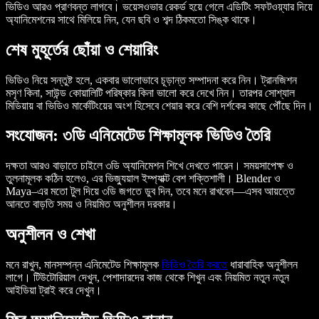
ভিডিও আরও প্রাণবন্ত লাগবে। ভয়েসওভার রেকর্ড হয়ে গেলে এডিটিং সফটওয়্যার দিয়ে
অ্যানিমেশনের সাথে মিলিয়ে নিন, যেন ছবি ও শব্দ ঠিকমতো সিঙ্ক থাকে।
শেষ মুহূর্তের ছোঁয়া ও শেয়ারিং
ভিডিও নিয়ে সন্তুষ্ট হলে, একবার ভালোভাবে চূড়ান্ত সম্পাদনা করে নিন। ট্রানজিশন
মসৃণ কিনা, সাউন্ড কোয়ালিটি পরিষ্কার কিনা ভালো করে দেখে নিন। তারপর সোশ্যাল
মিডিয়ায় বা ভিডিও মার্কেটিংয়ের অংশ হিসেবে শেয়ার করে বেশি দর্শকের কাছে পৌঁছে দিন।
সংযোজন: ৩ডি এনিমেটেড শিক্ষামূলক ভিডিও তৈরি
দক্ষতা আরও বাড়াতে চাইলে ৩ডি অ্যানিমেশন শিখে দেখতে পারেন। সময়সাপেক্ষ ও
তুলনামূলক কঠিন হলেও, এর ভিজ্যুয়াল ইম্প্যাক্ট বেশ শক্তিশালী। Blender ও
Maya–এর মতো টুল দিয়ে ৩ডি জগতে ডুব দিন, তবে মনে রাখবেন—এসব আয়ত্তে
আনতে বাড়তি সময় ও নিয়মিত অনুশীলন দরকার।
অনুশীলন ও শেখা
মনে রাখুন, মানসম্পন্ন এনিমেটেড শিক্ষামূলক
ভিডিও তৈরি করতে
ধারাবাহিক অনুশীলন
লাগে। টিউটোরিয়াল দেখুন, পেশাদারদের কাজ থেকে শিখুন এবং নিয়মিত নতুন নতুন
আইডিয়া ট্রাই করে দেখুন।