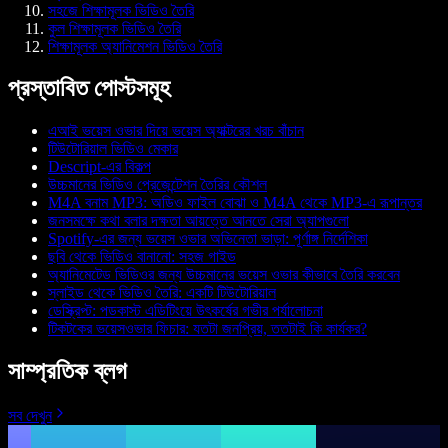
সহজে শিক্ষামূলক ভিডিও তৈরি
কুল শিক্ষামূলক ভিডিও তৈরি
শিক্ষামূলক অ্যানিমেশন ভিডিও তৈরি
প্রস্তাবিত পোস্টসমূহ
এআই ভয়েস ওভার দিয়ে ভয়েস অ্যাক্টরের খরচ বাঁচান
টিউটোরিয়াল ভিডিও মেকার
Descript-এর বিকল্প
উচ্চমানের ভিডিও প্রেজেন্টেশন তৈরির কৌশল
M4A বনাম MP3: অডিও ফাইল বোঝা ও M4A থেকে MP3-এ রূপান্তর
জনসমক্ষে কথা বলার দক্ষতা আয়ত্তে আনতে সেরা অ্যাপগুলো
Spotify-এর জন্য ভয়েস ওভার অভিনেতা ভাড়া: পূর্ণাঙ্গ নির্দেশিকা
ছবি থেকে ভিডিও বানানো: সহজ গাইড
অ্যানিমেটেড ভিডিওর জন্য উচ্চমানের ভয়েস ওভার কীভাবে তৈরি করবেন
স্লাইড থেকে ভিডিও তৈরি: একটি টিউটোরিয়াল
ডেস্ক্রিপ্ট: পডকাস্ট এডিটিংয়ে উৎকর্ষের গভীর পর্যালোচনা
টিকটকের ভয়েসওভার ফিচার: যতটা জনপ্রিয়, ততটাই কি কার্যকর?
সাম্প্রতিক ব্লগ
সব দেখুন