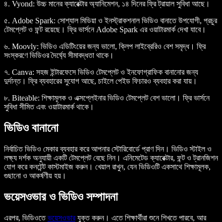
৪. Vyond
: উচ্চ মানের ক্যারেক্টার অ্যানিমেশন, ১৪ দিনের ফ্রি ট্রায়াল সুবিধা আছে।
৫. Adobe Spark
: সোশ্যাল মিডিয়া ও ইনস্ট্রাকশনাল ভিডিও বানাতে উপযোগী, প্রচুর
টেমপ্লেট ও ফন্ট রয়েছে। ফ্রি ভার্সনে Adobe Spark এর ওয়াটারমার্ক দেখা যাবে।
৬. Moovly
: ভিডিও এডিটিংয়ের জন্য ভালো, ক্লিপ লাইব্রেরিও বেশ সমৃদ্ধ। ফ্রি
সংস্করণে ভিডিওর দৈর্ঘ্যে সীমাবদ্ধতা থাকে।
৭. Canva
: সহজ ইন্টারফেসে ভিডিও টেমপ্লেট ও ইনফোগ্রাফিক বানানোর জন্য
দুর্দান্ত। ফ্রি ব্যবহারের সুযোগ আছে, চাইলে পেইড ফিচারও ব্যবহার করা যায়।
৮. Biteable
: শিক্ষামূলক ও এক্সপ্লেইনার ভিডিও টেমপ্লেট বেশ ভালো। ফ্রি ভার্সনে
সুবিধা সীমিত এবং ওয়াটারমার্ক থাকে।
ভিডিও বানানো
নির্বাচিত ভিডিও মেকার ব্যবহার করে আপনার স্টোরিবোর্ডে প্রাণ দিন। ভিডিও স্টাইল ও
লক্ষ্য দর্শক অনুযায়ী একটি টেমপ্লেট বেছে নিন। এনিমেটেড ক্যারেক্টার, ফন্ট ও ট্রানজিশন
যোগ করে কনটেন্ট কাস্টমাইজ করুন। খেয়াল রাখুন, যেন ভিডিওটি একসাথে শিক্ষামূলক,
গুছানো ও আকর্ষণীয় হয়।
ভয়েসওভার ও ভিডিও সম্পাদনা
এরপর, ভিডিওতে
ভয়েসওভার
যুক্ত করুন। এতে শিক্ষার্থীরা শুনে শিখতে পারবে, আর