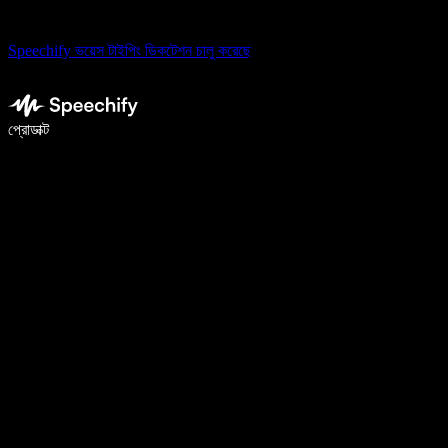
Speechify ভয়েস টাইপিং ডিকটেশন চালু করেছে
ভয়েস টাইপিং দিয়ে ৫ গুণ দ্রুত লিখুন
প্রোডাক্ট
আরও জানুন