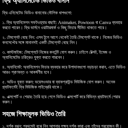
ফ্রি অ্যানিমেটেড ভিডিও বানান
ফ্রি এনিমেটেড ভিডিও বানানোর মৌলিক ধাপগুলো:
১. ফ্রি অ্যানিমেশন সফটওয়্যার বাছাই
: Animaker, Powtoon বা Canva ব্যবহার
করতে পারেন। ফ্রি ভার্সনে ওয়াটারমার্ক ও কিছু ফিচার সীমিত থাকতে পারে।
২. টেমপ্লেট বেছে নিন
: এসব টুলে আগে থেকেই তৈরি টেমপ্লেট থাকে। নিজের ভিডিও
কনসেপ্টের সঙ্গে মানানসই একটি টেমপ্লেট বেছে নিন।
৩. কাস্টমাইজ
: টেমপ্লেটে নিজের কনটেন্ট যোগ করুন। চাইলে টেক্সট, ইমেজ ও
অ্যানিমেটেড চরিত্রও যুক্ত করতে পারবেন।
৪. অ্যানিমেট
: অ্যানিমেশন ফিচার ব্যবহার করে উপাদানগুলো নড়াচড়া করান, এতে ভিডিও
আরও প্রাণবন্ত ও আকর্ষণীয় হবে।
৫. অডিও যুক্ত করুন
: ভয়েসওভার বা ব্যাকগ্রাউন্ড মিউজিক যোগ করুন। অনেক
প্ল্যাটফর্মেই ফ্রি মিউজিক লাইব্রেরি থাকে।
৬. এক্সপোর্ট ও শেয়ার
: তৈরি হয়ে গেলে ভিডিও এক্সপোর্ট করে বিভিন্ন প্ল্যাটফর্মে শেয়ার
করুন।
সহজে শিক্ষামূলক ভিডিও তৈরি
১. দর্শক বুঝুন
: প্রথমেই বুঝে নিন আপনার লক্ষ্য দর্শক কারা এবং তাঁদের প্রয়োজন কী।