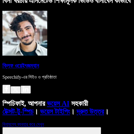
বিনা খরচায় এনিমেটেড শিক্ষামূলক ভিডিও বানাবেন কীভাবে
ক্লিফ ওয়েইৎজম্যান
Speechify-এর সিইও ও প্রতিষ্ঠাতা
স্পিচিফাই, আপনার
ভয়েস AI
সহকারী
টেক্সট-টু-স্পিচ
।
ভয়েস টাইপিং
।
দ্রুত উত্তর
।
বিনামূল্যে ব্যবহার করে দেখুন