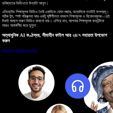
ভবিষ্যতের ভিডিওতে উন্নতি আনুন।
এনিমেটেড শিক্ষামূলক ভিডিও তৈরি একদিকে যেমন মজার, অন্যদিকে ততটাই ফলপ্রসূ।
সঠিক টুল, স্পষ্ট পরিকল্পনা আর একটু সৃষ্টিশীলতা থাকলে শিক্ষামূলক ও বিনোদনমূলক—দুই
দিকই সামলে দারুণ ভিডিও বানানো যায়। এগিয়ে যান, আপনার শিক্ষামূলক কনটেন্টকে
আরও আকর্ষণীয় করে তুলুন!
অত্যাধুনিক AI কণ্ঠস্বর, সীমাহীন ফাইল আর ২৪/৭ সহায়তা উপভোগ
করুন
বিনামূল্যে ব্যবহার করে দেখুন