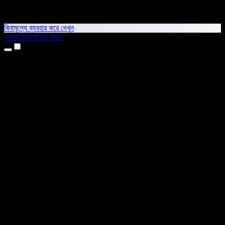
বিনামূল্যে ব্যবহার করে দেখুন
এখনই ডাউনলোড করুন
প্রোডাক্ট
টেক্সট টু স্পিচ
আইফোন ও আইপ্যাড অ্যাপ
অ্যান্ড্রয়েড অ্যাপ
ক্রোম এক্সটেনশন
এজ এক্সটেনশন
ওয়েব অ্যাপ
ম্যাক অ্যাপ
উইন্ডোজ অ্যাপ
এআই ভয়েস জেনারেটর