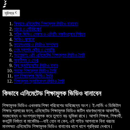
সূচিপত্র
কিভাবে এনিমেটেড শিক্ষামূলক ভিডিও বানাবেন
ধারণা ও স্টোরিবোর্ড
সঠিক ভিডিও মেকার ও এডিটিং সফটওয়্যার নির্বাচন
ভিডিও বানানো
ভয়েসওভার ও ভিডিও সম্পাদনা
শেষ মুহূর্তের ছোঁয়া ও শেয়ারিং
সংযোজন: ৩ডি এনিমেটেড শিক্ষামূলক ভিডিও তৈরি
অনুশীলন ও শেখা
ফ্রি অ্যানিমেটেড ভিডিও বানান
সহজে শিক্ষামূলক ভিডিও তৈরি
কুল শিক্ষামূলক ভিডিও তৈরি
শিক্ষামূলক অ্যানিমেশন ভিডিও তৈরি
কিভাবে এনিমেটেড শিক্ষামূলক ভিডিও বানাবেন
শিক্ষামূলক ভিডিও এখনকার শিক্ষা পরিবেশের অবিচ্ছেদ্য অংশ। ই-লার্নিং ও ডিজিটাল
শিক্ষার প্রসারের ফলে, এনিমেটেড শিক্ষামূলক ভিডিও জটিল ধারণাগুলোকে আকর্ষণীয়,
সহজবোধ্য ও অংশগ্রহণমূলক করে তুলতে বড় ভূমিকা রাখে। আপনি শিক্ষক, শিক্ষার্থী,
কনটেন্ট নির্মাতা বা মার্কেটার—যাই হোন না কেন, এই গাইড আপনাকে বিনা খরচায়
মানসম্মত এনিমেটেড শিক্ষামূলক ভিডিও বানানোর ধাপে ধাপে প্রক্রিয়া দেখাবে।