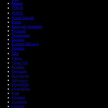
Italiano
日本語
한국어
Norsk bokmål
Polski
Português Brasileiro
Русский
Українська
Español
Español (México)
Svenska
ไทย
Türkçe
Tiếng Việt
Română
Português
Български
ქართული
Slovenčina
Slovenščina
Eesti
Hrvatski
Ελληνικά
Lietuvių