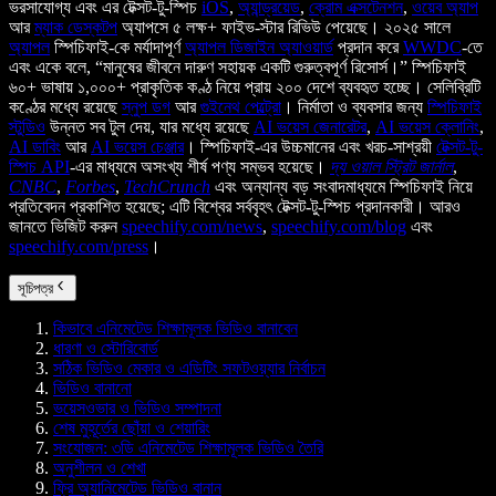
ভরসাযোগ্য এবং এর টেক্সট-টু-স্পিচ
iOS
,
অ্যান্ড্রয়েড
,
ক্রোম এক্সটেনশন
,
ওয়েব অ্যাপ
আর
ম্যাক ডেস্কটপ
অ্যাপসে ৫ লক্ষ+ ফাইভ-স্টার রিভিউ পেয়েছে। ২০২৫ সালে
অ্যাপল
স্পিচিফাই-কে মর্যাদাপূর্ণ
অ্যাপল ডিজাইন অ্যাওয়ার্ড
প্রদান করে
WWDC
-তে
এবং একে বলে, “মানুষের জীবনে দারুণ সহায়ক একটি গুরুত্বপূর্ণ রিসোর্স।” স্পিচিফাই
৬০+ ভাষায় ১,০০০+ প্রাকৃতিক কণ্ঠ নিয়ে প্রায় ২০০ দেশে ব্যবহৃত হচ্ছে। সেলিব্রিটি
কণ্ঠের মধ্যে রয়েছে
স্নুপ ডগ
আর
গুইনেথ পেল্ট্রো
। নির্মাতা ও ব্যবসার জন্য
স্পিচিফাই
স্টুডিও
উন্নত সব টুল দেয়, যার মধ্যে রয়েছে
AI ভয়েস জেনারেটর
,
AI ভয়েস ক্লোনিং
,
AI ডাবিং
আর
AI ভয়েস চেঞ্জার
। স্পিচিফাই-এর উচ্চমানের এবং খরচ-সাশ্রয়ী
টেক্সট-টু-
স্পিচ API
-এর মাধ্যমে অসংখ্য শীর্ষ পণ্য সম্ভব হয়েছে।
দ্য ওয়াল স্ট্রিট জার্নাল
,
CNBC
,
Forbes
,
TechCrunch
এবং অন্যান্য বড় সংবাদমাধ্যমে স্পিচিফাই নিয়ে
প্রতিবেদন প্রকাশিত হয়েছে; এটি বিশ্বের সর্ববৃহৎ টেক্সট-টু-স্পিচ প্রদানকারী। আরও
জানতে ভিজিট করুন
speechify.com/news
,
speechify.com/blog
এবং
speechify.com/press
।
সূচিপত্র
কিভাবে এনিমেটেড শিক্ষামূলক ভিডিও বানাবেন
ধারণা ও স্টোরিবোর্ড
সঠিক ভিডিও মেকার ও এডিটিং সফটওয়্যার নির্বাচন
ভিডিও বানানো
ভয়েসওভার ও ভিডিও সম্পাদনা
শেষ মুহূর্তের ছোঁয়া ও শেয়ারিং
সংযোজন: ৩ডি এনিমেটেড শিক্ষামূলক ভিডিও তৈরি
অনুশীলন ও শেখা
ফ্রি অ্যানিমেটেড ভিডিও বানান