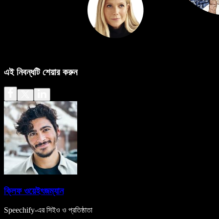
এই নিবন্ধটি শেয়ার করুন
ক্লিফ ওয়েইৎজম্যান
Speechify-এর সিইও ও প্রতিষ্ঠাতা