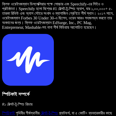
ক্লিফ ওয়েইৎজম্যান ডিসলেক্সিয়ার পক্ষে সোচ্চার এবং Speechify-এর সিইও ও
প্রতিষ্ঠাতা। Speechify হলো বিশ্বের #1 টেক্সট-টু-স্পিচ অ্যাপ, যার ১,০০,০০০+ ৫-
তারকা রিভিউ এবং অ্যাপ স্টোরে সংবাদ ও ম্যাগাজিন শ্রেণিতে শীর্ষ স্থান। ২০১৭ সালে,
ওয়েইৎজম্যান Forbes 30 Under 30-এ ছিলেন, ওয়েব আরও সহজলভ্য করতে তার
অবদানের জন্য। ক্লিফ ওয়েইৎজম্যান EdSurge, Inc., PC Mag,
Entrepreneur, Mashable-সহ নানা শীর্ষ মিডিয়ায় আলোচিত হয়েছেন।
স্পিচিফাই সম্পর্কে
#১ টেক্সট-টু-স্পিচ রিডার
স্পিচিফাই
পৃথিবীর শীর্ষস্থানীয়
টেক্সট-টু-স্পিচ
প্ল্যাটফর্ম, যা ৫ কোটি+ ব্যবহারকারীর কাছে