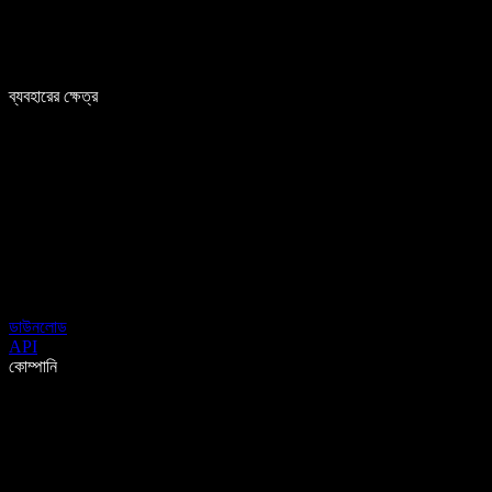
ব্যবহারের ক্ষেত্র
ডাউনলোড
API
কোম্পানি