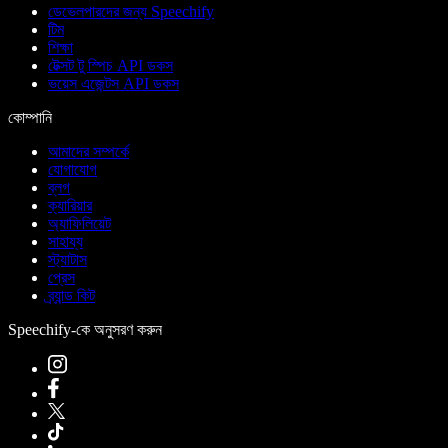
ডেভেলপারদের জন্য Speechify
টিম
শিক্ষা
টেক্সট টু স্পিচ API ডকস
ভয়েস এজেন্টস API ডকস
কোম্পানি
আমাদের সম্পর্কে
যোগাযোগ
ব্লগ
ক্যারিয়ার
অ্যাফিলিয়েট
সাহায্য
স্ট্যাটাস
প্রেস
ব্র্যান্ড কিট
Speechify-কে অনুসরণ করুন