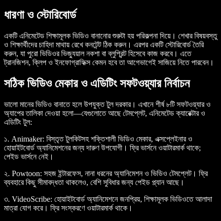
ধারণা ও স্টোরিবোর্ড
একটি এনিমেটেড শিক্ষামূলক ভিডিও বানানোর শুরুটা হয় পরিকল্পনা দিয়ে। শেখার বিষয়বস্তু
ও শিক্ষার্থীদের চাহিদা মাথায় রেখে কনটেন্ট ঠিক করুন। এরপর একটি স্টোরিবোর্ড তৈরি
করুন, যা পুরো ভিডিওর ভিজ্যুয়াল নকশা বা ব্লুপ্রিন্ট হিসেবে কাজ করবে। এতে
ট্রানজিশন, ক্লিপ ও ইনফোগ্রাফিক্স কেমন হবে তা আগেভাগেই সাজিয়ে নিতে পারবেন।
সঠিক ভিডিও মেকার ও এডিটিং সফটওয়্যার নির্বাচন
ভালো মানের ভিডিও বানাতে হলে উপযুক্ত টুল দরকার। এখানে শীর্ষ ৮টি সফটওয়্যার ও
অ্যাপের তালিকা দেওয়া হলো—যেগুলোতে আছে টেমপ্লেট, এনিমেটেড ক্যারেক্টার ও
এডিটিং টুল:
১. Animaker
: বিস্তৃত টুলকিটসহ শক্তিশালী ভিডিও মেকার, এক্সপ্লেইনার ও
হোয়াইটবোর্ড অ্যানিমেশনের জন্য দারুণ উপযোগী। ফ্রি ভার্সনে ওয়াটারমার্ক থাকে;
পেইড ভার্সনে নেই।
২. Powtoon
: সহজ ইন্টারফেস, নানা ধরনের অ্যানিমেশন ও ভিডিও টেমপ্লেট। ফ্রি
ব্যবহারে কিছু সীমাবদ্ধতা থাকলেও, বেশি সুবিধার জন্য পেইড প্ল্যান আছে।
৩. VideoScribe
: হোয়াইটবোর্ড অ্যানিমেশনে জনপ্রিয়, শিক্ষামূলক ভিডিওতে আলাদা
মাত্রা যোগ করে। ফ্রি সংস্করণে ওয়াটারমার্ক থাকে।