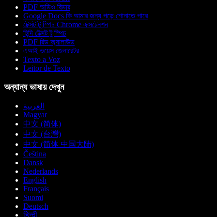
PDF অডিও রিডার
Google Docs কি আমার জন্য পড়ে শোনাতে পারে
টেক্সট টু স্পিচ Chrome এক্সটেনশন
হিন্দি টেক্সট টু স্পিচ
PDF রিড অ্যালাউড
এআই ভয়েস জেনারেটর
Texto a Voz
Leitor de Texto
অন্যান্য ভাষায় দেখুন
العربية
Magyar
中文 (简体)
中文 (台灣)
中文 (简体 中国大陆)
Čeština
Dansk
Nederlands
English
Français
Suomi
Deutsch
हिन्दी