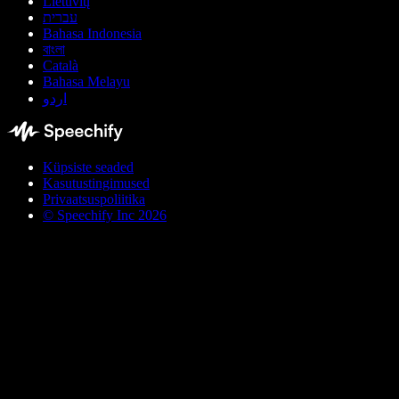
Lietuvių
עברית
Bahasa Indonesia
বাংলা
Català
Bahasa Melayu
اردو
Küpsiste seaded
Kasutustingimused
Privaatsuspoliitika
© Speechify Inc 2026