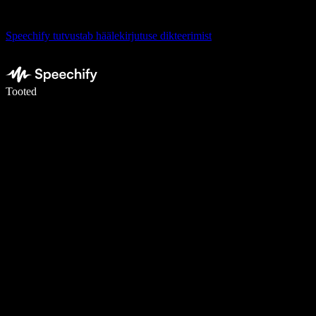
Speechify tutvustab häälekirjutuse dikteerimist
Kirjuta häälega 5× kiiremini
Tooted
Loe lähemalt