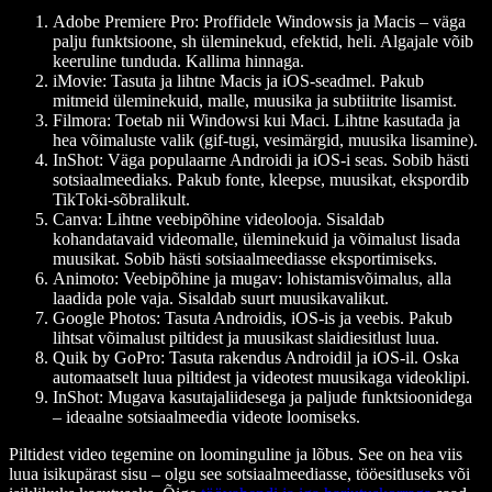
Adobe Premiere Pro:
Proffidele Windowsis ja Macis – väga
palju funktsioone, sh üleminekud, efektid, heli. Algajale võib
keeruline tunduda. Kallima hinnaga.
iMovie:
Tasuta ja lihtne Macis ja iOS-seadmel. Pakub
mitmeid üleminekuid, malle, muusika ja subtiitrite lisamist.
Filmora:
Toetab nii Windowsi kui Maci. Lihtne kasutada ja
hea võimaluste valik (gif-tugi, vesimärgid, muusika lisamine).
InShot:
Väga populaarne Androidi ja iOS-i seas. Sobib hästi
sotsiaalmeediaks. Pakub fonte, kleepse, muusikat, ekspordib
TikToki-sõbralikult.
Canva:
Lihtne veebipõhine videolooja. Sisaldab
kohandatavaid videomalle, üleminekuid ja võimalust lisada
muusikat. Sobib hästi sotsiaalmeediasse eksportimiseks.
Animoto:
Veebipõhine ja mugav: lohistamisvõimalus, alla
laadida pole vaja. Sisaldab suurt muusikavalikut.
Google Photos:
Tasuta Androidis, iOS-is ja veebis. Pakub
lihtsat võimalust piltidest ja muusikast slaidiesitlust luua.
Quik by GoPro:
Tasuta rakendus Androidil ja iOS-il. Oska
automaatselt luua piltidest ja videotest muusikaga videoklipi.
InShot:
Mugava kasutajaliidesega ja paljude funktsioonidega
– ideaalne sotsiaalmeedia videote loomiseks.
Piltidest video tegemine on loominguline ja lõbus. See on hea viis
luua isikupärast sisu – olgu see sotsiaalmeediasse, tööesitluseks või