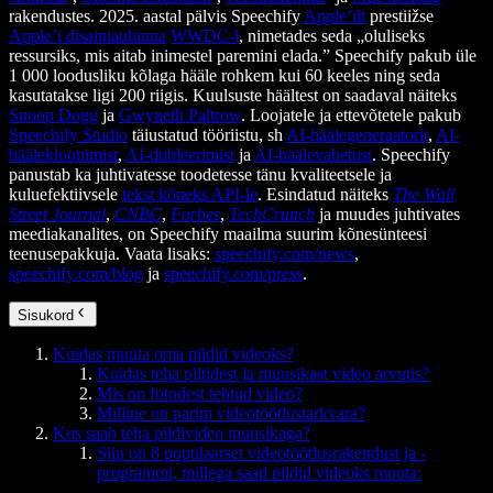
rakendustes. 2025. aastal pälvis Speechify
Apple’ilt
prestiižse
Apple’i disainiauhinna
WWDC-l
, nimetades seda „oluliseks
ressursiks, mis aitab inimestel paremini elada.” Speechify pakub üle
1 000 loodusliku kõlaga hääle rohkem kui 60 keeles ning seda
kasutatakse ligi 200 riigis. Kuulsuste häältest on saadaval näiteks
Snoop Dogg
ja
Gwyneth Paltrow
. Loojatele ja ettevõtetele pakub
Speechify Studio
täiustatud tööriistu, sh
AI-häälegeneraatorit
,
AI-
häälekloonimist
,
AI-dubleerimist
ja
AI-häälevahetust
. Speechify
panustab ka juhtivatesse toodetesse tänu kvaliteetsele ja
kuluefektiivsele
tekst kõneks API-le
. Esindatud näiteks
The Wall
Street Journal
,
CNBC
,
Forbes
,
TechCrunch
ja muudes juhtivates
meediakanalites, on Speechify maailma suurim kõnesünteesi
teenusepakkuja. Vaata lisaks:
speechify.com/news
,
speechify.com/blog
ja
speechify.com/press
.
Sisukord
Kuidas muuta oma pildid videoks?
Kuidas teha piltidest ja muusikast video arvutis?
Mis on fotodest tehtud video?
Milline on parim videotöötlustarkvara?
Kus saab teha pildivideo muusikaga?
Siin on 8 populaarset videotöötlusrakendust ja -
programmi, millega saad pildid videoks muuta: