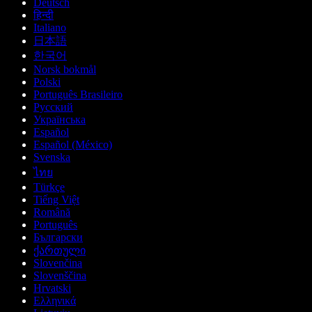
Deutsch
हिन्दी
Italiano
日本語
한국어
Norsk bokmål
Polski
Português Brasileiro
Русский
Українська
Español
Español (México)
Svenska
ไทย
Türkçe
Tiếng Việt
Română
Português
Български
ქართული
Slovenčina
Slovenščina
Hrvatski
Ελληνικά