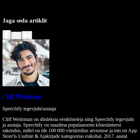
Jaga seda artiklit
Cliff Weitzman
Speechify tegevjuht/asutaja
Cliff Weitzman on düsleksia eestkõneleja ning Speechify tegevjuht
ja asutaja. Speechify on maailma populaarseim kõnesünteesi
rakendus, millel on üle 100 000 viietärnilise arvustuse ja mis on App
Store'is Uudiste & Ajakirjade kategoorias esikohal. 2017. aastal