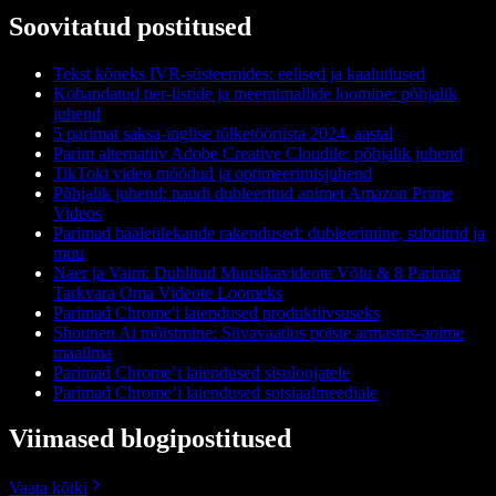
Soovitatud postitused
Tekst kõneks IVR-süsteemides: eelised ja kaalutlused
Kohandatud tier-listide ja meemimallide loomine: põhjalik
juhend
5 parimat saksa-inglise tõlketööriista 2024. aastal
Parim alternatiiv Adobe Creative Cloudile: põhjalik juhend
TikToki video mõõdud ja optimeerimisjuhend
Põhjalik juhend: naudi dubleeritud animet Amazon Prime
Videos
Parimad hääleülekande rakendused: dubleerimine, subtiitrid ja
muu
Naer ja Vaim: Dublitud Muusikavideote Võlu & 8 Parimat
Tarkvara Oma Videote Loomeks
Parimad Chrome'i laiendused produktiivsuseks
Shounen Ai mõistmine: Süvavaatlus poiste armastus-anime
maailma
Parimad Chrome’i laiendused sisuloojatele
Parimad Chrome’i laiendused sotsiaalmeediale
Viimased blogipostitused
Vaata kõiki