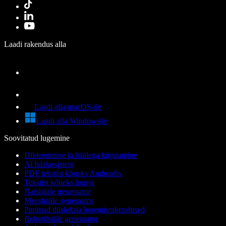
Laadi rakendus alla
Laadi alla macOS-ile
Laadi alla Windowsile
Soovitatud lugemine
Dikteerimine ja häälega kirjutamine
AI häälassistent
PDF tekstist kõneks Androidis
Tekstist kõneks lugeja
Naishääle generaator
Meeshääle generaator
Parimad düsleksia lugemisrakendused
Robotihääle generaator