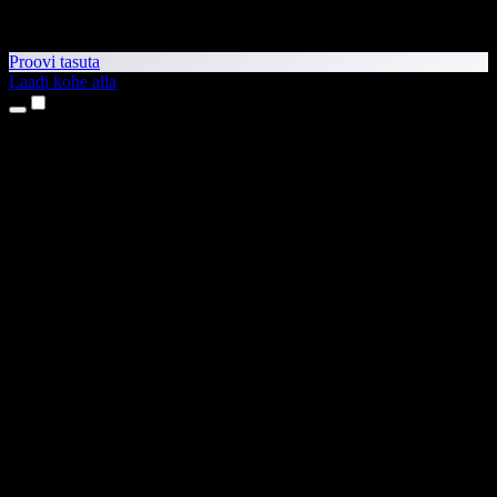
Proovi tasuta
Laadi kohe alla
Tooted
Tekst kõneks
iPhone’i ja iPadi rakendused
Androidi rakendus
Chrome’i laiendus
Edge’i laiendus
Veebirakendus
Maci rakendus
Windowsi rakendus