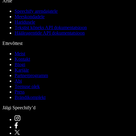
Ärile
Speechify arendajatele
Meeskondadele
Haridusele
Tekstist kõneks API dokumentatsioon
Hääleagentide API dokumentatsioon
Ettevõttest
Meist
Kontakt
Blogi
Karjäär
Partnerprogramm
Abi
Teenuse olek
Press
Brändikomplekt
Jälgi Speechify’d