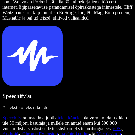
kanti Weitzman Forbesi „30 alla 30” nimekirja tema töö eest
interneti ligipääsetavuse parandamisel õpiraskustega inimestele. Cliff
Weitzmanist on kirjutanud ka EdSurge, Inc, PC Mag, Entrepreneur,
Mashable ja paljud teised juhtivad väljaanded.
Speechify'st
#1 tekst kõneks rakendus
Speechify
on maailma juhtiv
tekst kõneks
platvorm, mida usaldab
üle 50 miljoni kasutaja ja millele on antud enam kui 500 000
viietärnilist arvustust selle tekstist kõneks tehnoloogia eest
iOS
-,
Android
-,
Chrome Extension
-,
veebirakendus
- ja
Mac desktop
-