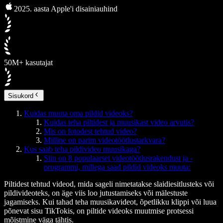
2025. aasta Apple'i disainiauhind
50M+ kasutajat
Sisukord
Kuidas muuta oma pildid videoks?
Kuidas teha piltidest ja muusikast video arvutis?
Mis on fotodest tehtud video?
Milline on parim videotöötlustarkvara?
Kus saab teha pildivideo muusikaga?
Siin on 8 populaarset videotöötlusrakendust ja -
programmi, millega saad pildid videoks muuta:
Piltidest tehtud videod, mida sageli nimetatakse slaidiesitlusteks või
pildivideoteks, on äge viis loo jutustamiseks või mälestuste
jagamiseks. Kui tahad teha muusikavideot, õpetlikku klippi või luua
põnevat sisu TikTokis, on piltide videoks muutmise protsessi
mõistmine väga tähtis.