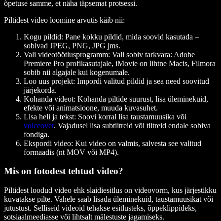
õpetuse samme, et näha täpsemat protsessi.
Piltidest video loomine arvutis käib nii:
Kogu pildid:
Pane kokku pildid, mida soovid kasutada –
sobivad JPEG, PNG, JPG jms.
Vali videotöötlusprogramm:
Vali sobiv tarkvara: Adobe
Premiere Pro profikasutajale, iMovie on lihtne Macis, Filmora
sobib nii algajale kui kogenumale.
Loo uus projekt:
Impordi valitud pildid ja sea need soovitud
järjekorda.
Kohanda videot:
Kohanda piltide suurust, lisa üleminekuid,
efekte või animatsioone, muuda kuvasuhet.
Lisa heli ja tekst:
Soovi korral lisa taustamuusika või
voiceover
. Vajadusel lisa subtiitreid või tiitreid endale sobiva
fondiga.
Ekspordi video:
Kui video on valmis, salvesta see valitud
formaadis (nt MOV või MP4).
Mis on fotodest tehtud video?
Piltidest loodud video ehk slaidiesitlus on videovorm, kus järjestikku
kuvatakse pilte. Vahele saab lisada üleminekuid, taustamuusikat või
jutustust. Selliseid videoid tehakse esitlusteks, õppeklippideks,
sotsiaalmeediasse või lihtsalt mälestuste jagamiseks.