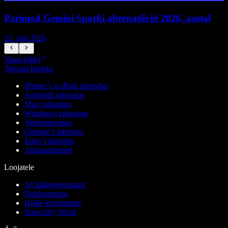
Parimad Gemini Sparki alternatiivid 2026. aastal
22. mai 2026
1
Vaata kõiki
Tekstist kõneks
iPhone’i ja iPadi rakendus
Androidi rakendus
Maci rakendus
Windowsi rakendus
Veebirakendus
Chrome’i laiendus
Edge’i laiendus
Allalaadimised
Loojatele
AI häälegeneraator
Dubleerimine
Hääle kloonimine
Speechify Work