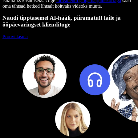
isiklikuks kasutuseks. Õige
töövahendi ja iga harjutuskorraga
saad
oma tähtsad hetked lihtsalt köitvaks videoks muuta.
Naudi tipptasemel AI-hääli, piiramatult faile ja
ööpäevaringset kliendituge
Proovi tasuta