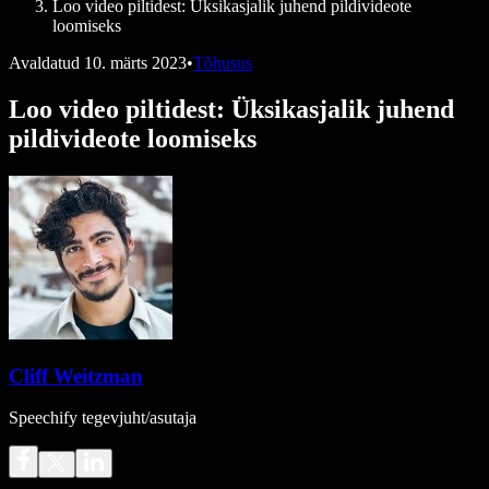
Loo video piltidest: Üksikasjalik juhend pildivideote
loomiseks
Avaldatud
10. märts 2023
•
Tõhusus
Loo video piltidest: Üksikasjalik juhend
pildivideote loomiseks
Cliff Weitzman
Speechify tegevjuht/asutaja