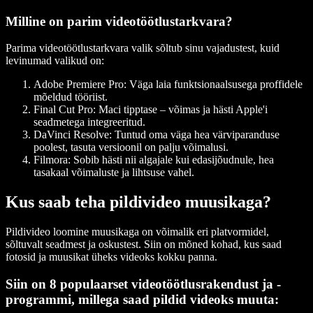
Milline on parim videotöötlustarkvara?
Parima videotöötlustarkvara valik sõltub sinu vajadustest, kuid
levinumad valikud on:
Adobe Premiere Pro:
Väga laia funktsionaalsusega proffidele
mõeldud tööriist.
Final Cut Pro:
Maci tipptase – võimas ja hästi Apple'i
seadmetega integreeritud.
DaVinci Resolve:
Tuntud oma väga hea värviparanduse
poolest, tasuta versioonil on palju võimalusi.
Filmora:
Sobib hästi nii algajale kui edasijõudnule, hea
tasakaal võimaluste ja lihtsuse vahel.
Kus saab teha pildivideo muusikaga?
Pildivideo loomine muusikaga on võimalik eri platvormidel,
sõltuvalt seadmest ja oskustest. Siin on mõned kohad, kus saad
fotosid ja muusikat üheks videoks kokku panna.
Siin on 8 populaarset videotöötlusrakendust ja -
programmi, millega saad pildid videoks muuta: