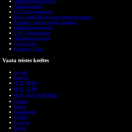
Anime tekstist kõneks
AI häälemuutja
PDF-ist audioraamat
Kas Google Docs oskab mulle ette lugeda
Chrome’i tekstist kõneks laiendus
Hindi tekstist kõneks
PDF-i ettelugemine
AI häälegeneraator
Texto a Voz
Leitor de Texto
Vaata teistes keeltes
العربية
Magyar
中文 (简体)
中文 (台灣)
中文 (简体 中国大陆)
Čeština
Dansk
Nederlands
English
Français
Suomi