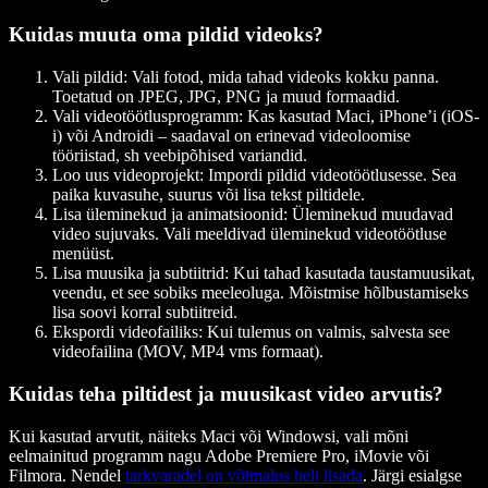
Kuidas muuta oma pildid videoks?
Vali pildid:
Vali fotod, mida tahad videoks kokku panna.
Toetatud on JPEG, JPG, PNG ja muud formaadid.
Vali videotöötlusprogramm:
Kas kasutad Maci, iPhone’i (iOS-
i) või Androidi – saadaval on erinevad videoloomise
tööriistad, sh veebipõhised variandid.
Loo uus videoprojekt:
Impordi pildid videotöötlusesse. Sea
paika kuvasuhe, suurus või lisa tekst piltidele.
Lisa üleminekud ja animatsioonid:
Üleminekud muudavad
video sujuvaks. Vali meeldivad üleminekud videotöötluse
menüüst.
Lisa muusika ja subtiitrid:
Kui tahad kasutada taustamuusikat,
veendu, et see sobiks meeleoluga. Mõistmise hõlbustamiseks
lisa soovi korral subtiitreid.
Ekspordi videofailiks:
Kui tulemus on valmis, salvesta see
videofailina (MOV, MP4 vms formaat).
Kuidas teha piltidest ja muusikast video arvutis?
Kui kasutad arvutit, näiteks Maci või Windowsi, vali mõni
eelmainitud programm nagu Adobe Premiere Pro, iMovie või
Filmora. Nendel
tarkvaradel on võimalus heli lisada
. Järgi esialgse