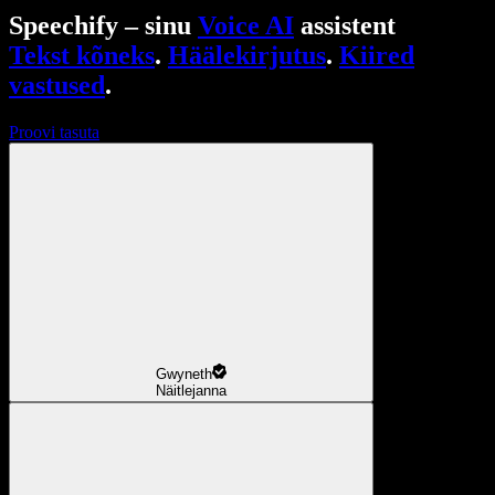
Speechify – sinu
Voice AI
assistent
Tekst kõneks
.
Häälekirjutus
.
Kiired
vastused
.
Proovi tasuta
Gwyneth
Näitlejanna