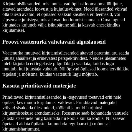
Kirjutamisülesanded, mis innustavad õpilasi looma oma lühijutte,
aitavad arendada loovust ja kujutlusvõimet. Need ülesanded võivad
olla täiesti avatud, et õpilased saaksid käsitleda eri teemasid, või
täpsemate juhistega, mis aitavad loo loomist suunata. Oma lugusid
kirjutades kujuneb välja isikupärane stiil ja kasvab enesekindlus
kirjutamisel.
Proovi vaatenurki vahetavaid alguslauseid
Vaatenurka muutvad kirjutamisülesanded aitavad paremini aru saada
jutustajahäältest ja erinevatest perspektiividest. Nendes ülesannetes
tuleb kirjutada eri tegelaste pilgu läbi ja vaadata, kuidas lugu
muutub, kui jutustaja vahetub. Nii õpivad õpilased looma terviklikke
tegelasi ja mõistma, kuidas vaatenurk lugu mõjutab.
Kasuta prinditavaid materjale
Prinditavad kirjutamisülesanded ja -tegevused toetavad eriti neid
õpilasi, kes muidu kirjutamist väldivad. Prinditavad materjalid
võivad sisaldada ülesandeid, töölehti ja muid harjutusi
kirjutamisoskuse arendamiseks. Ressursse saab kohandada vanusele
ja oskustasemele ning kasutada nii koolis kui ka kodus. Nii saavad
õpetajad aidata õpilastel kujundada regulaarset ja mõnusat
kirjutamisharjumust.