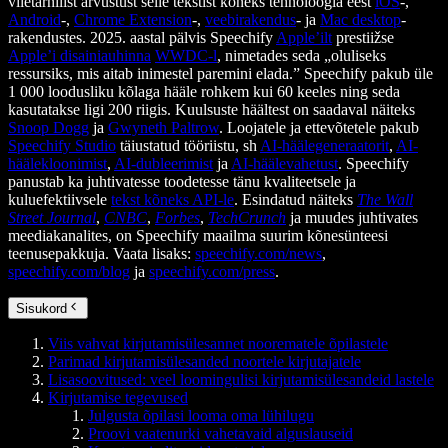
viietärnilist arvustust selle tekstist kõneks tehnoloogia eest
iOS
-,
Android
-,
Chrome Extension
-,
veebirakendus
- ja
Mac desktop
-
rakendustes. 2025. aastal pälvis Speechify
Apple’ilt
prestiižse
Apple’i disainiauhinna
WWDC-l
, nimetades seda „oluliseks
ressursiks, mis aitab inimestel paremini elada.” Speechify pakub üle
1 000 loodusliku kõlaga hääle rohkem kui 60 keeles ning seda
kasutatakse ligi 200 riigis. Kuulsuste häältest on saadaval näiteks
Snoop Dogg
ja
Gwyneth Paltrow
. Loojatele ja ettevõtetele pakub
Speechify Studio
täiustatud tööriistu, sh
AI-häälegeneraatorit
,
AI-
häälekloonimist
,
AI-dubleerimist
ja
AI-häälevahetust
. Speechify
panustab ka juhtivatesse toodetesse tänu kvaliteetsele ja
kuluefektiivsele
tekst kõneks API-le
. Esindatud näiteks
The Wall
Street Journal
,
CNBC
,
Forbes
,
TechCrunch
ja muudes juhtivates
meediakanalites, on Speechify maailma suurim kõnesünteesi
teenusepakkuja. Vaata lisaks:
speechify.com/news
,
speechify.com/blog
ja
speechify.com/press
.
Sisukord
Viis vahvat kirjutamisülesannet noorematele õpilastele
Parimad kirjutamisülesanded noortele kirjutajatele
Lisasoovitused: veel loomingulisi kirjutamisülesandeid lastele
Kirjutamise tegevused
Julgusta õpilasi looma oma lühilugu
Proovi vaatenurki vahetavaid alguslauseid