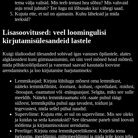
tema välja valisid. Mis teeb temast hea sõbra? Mis vahvaid
asju reisil juhtub? Tee lugu nii lõbusaks kui vähegi saad.
Kujuta ette, et sul on ajamasin. Kuhu läheksid ja mida
teeksid?
Lisasoovitused: veel loomingulisi
kirjutamisülesandeid lastele
Kuigi ülaltoodud ülesanded sobivad igas vanuses õpilastele, alates
algklassidest kuni gümnaasiumini, on siin veel mõned head mõtted,
mida põhikooliõpilased ja vanemad saavad kasutada loovuse
arendamiseks ja loo kirjutamise harjutamiseks:
Lemmikasjad: Kirjuta lühilugu mõnest oma lemmikust,
näiteks lemmikfilmist, -loomast, -kohast, -spordialast, -toidust,
-hooajast, -raamatust või -mänguasjast. Selgita, miks see sulle
meeldib. Näiteks lemmikraamatu või -saate puhul räägi
süžeest, lemmikpüha puhul aga tavadest, toidust ja
tegevustest, mida sellel pühal naudid.
Supervõime: Kujuta ette, et sul on supervõime. Mis see oleks
ja kuidas sa seda kasutaksid? See ülesanne paneb sind loovalt
mõtlema ja kirjutamisoskust arendama.
Pereliige: Kirjuta oma lemmikpereliikmest. Kirjelda tema
iseloomu, meeldimisi, mittemeeldimisi ja mida teile koos teha