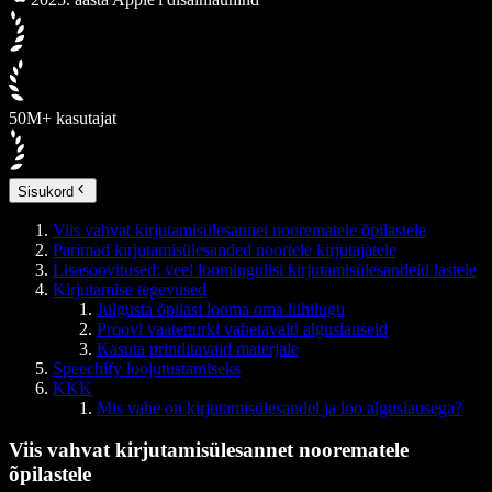
50M+ kasutajat
Sisukord
Viis vahvat kirjutamisülesannet noorematele õpilastele
Parimad kirjutamisülesanded noortele kirjutajatele
Lisasoovitused: veel loomingulisi kirjutamisülesandeid lastele
Kirjutamise tegevused
Julgusta õpilasi looma oma lühilugu
Proovi vaatenurki vahetavaid alguslauseid
Kasuta prinditavaid materjale
Speechify loojutustamiseks
KKK
Mis vahe on kirjutamisülesandel ja loo alguslausega?
Viis vahvat kirjutamisülesannet noorematele
õpilastele