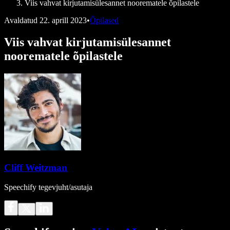
Viis vahvat kirjutamisülesannet noorematele õpilastele
Avaldatud
22. aprill 2023
•
Õpilased
Viis vahvat kirjutamisülesannet
noorematele õpilastele
Cliff Weitzman
Speechify tegevjuht/asutaja