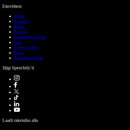
Ettevõttest
Meist
Kontakt
Blogi
Karjäär
Partnerprogramm
Abi
Teenuse olek
Press
Brändikomplekt
Jälgi Speechify’d
Laadi rakendus alla