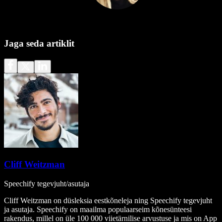
Jaga seda artiklit
Cliff Weitzman
Speechify tegevjuht/asutaja
Cliff Weitzman on düsleksia eestkõneleja ning Speechify tegevjuht
ja asutaja. Speechify on maailma populaarseim kõnesünteesi
rakendus, millel on üle 100 000 viietärnilise arvustuse ja mis on App