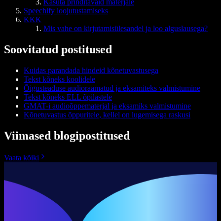
Kasuta prinditavaid materjale
Speechify loojutustamiseks
KKK
Mis vahe on kirjutamisülesandel ja loo alguslausega?
Soovitatud postitused
Kuidas parandada hindeid kõnetuvastusega
Tekst kõneks koolidele
Õigusteaduse audioraamatud ja eksamiteks valmistumine
Tekst kõneks ELL õpilastele
GMAT-i audioõppematerjal ja eksamiks valmistumine
Kõnetuvastus õppuritele, kellel on lugemisega raskusi
Viimased blogipostitused
Vaata kõiki