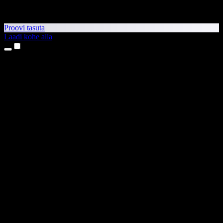
Proovi tasuta
Laadi kohe alla
Tooted
Tekst kõneks
iPhone’i ja iPadi rakendused
Androidi rakendus
Chrome’i laiendus
Edge’i laiendus
Veebirakendus
Maci rakendus
Windowsi rakendus