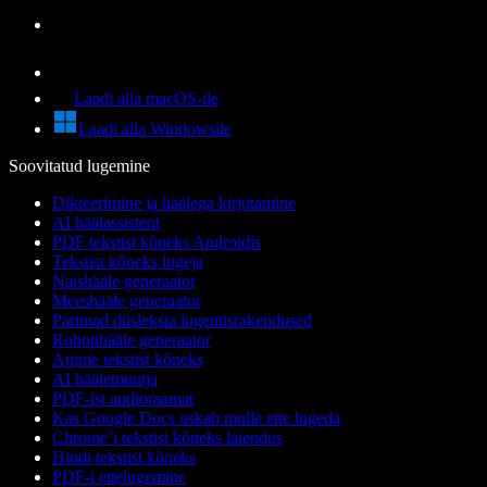
Laadi alla macOS-ile
Laadi alla Windowsile
Soovitatud lugemine
Dikteerimine ja häälega kirjutamine
AI häälassistent
PDF tekstist kõneks Androidis
Tekstist kõneks lugeja
Naishääle generaator
Meeshääle generaator
Parimad düsleksia lugemisrakendused
Robotihääle generaator
Anime tekstist kõneks
AI häälemuutja
PDF-ist audioraamat
Kas Google Docs oskab mulle ette lugeda
Chrome’i tekstist kõneks laiendus
Hindi tekstist kõneks
PDF-i ettelugemine