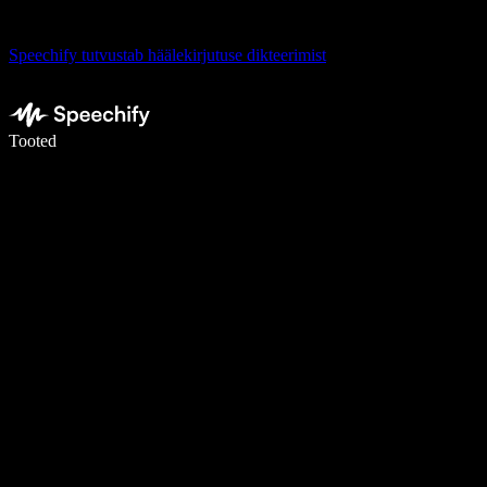
Speechify tutvustab häälekirjutuse dikteerimist
Kirjuta häälega 5× kiiremini
Tooted
Loe lähemalt