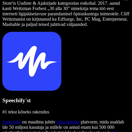
Store'is Uudiste & Ajakirjade kategoorias esikohal. 2017. aastal
kanti Weitzman Forbesi „30 alla 30” nimekirja tema töö eest
interneti ligipääsetavuse parandamisel õpiraskustega inimestele. Cliff
Weitzmanist on kirjutanud ka EdSurge, Inc, PC Mag, Entrepreneur,
Mashable ja paljud teised juhtivad väljaanded.
Speechify'st
#1 tekst kõneks rakendus
Speechify
on maailma juhtiv
tekst kõneks
platvorm, mida usaldab
üle 50 miljoni kasutaja ja millele on antud enam kui 500 000