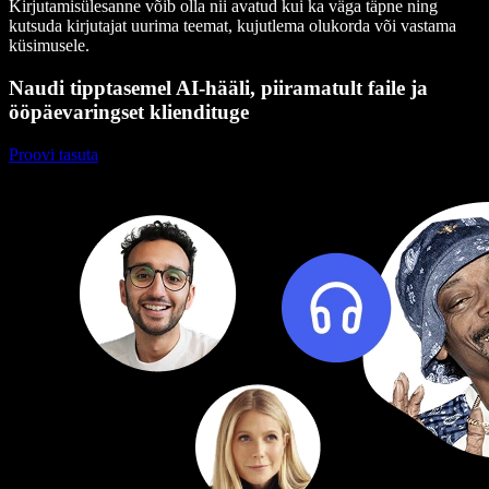
Kirjutamisülesanne võib olla nii avatud kui ka väga täpne ning
kutsuda kirjutajat uurima teemat, kujutlema olukorda või vastama
küsimusele.
Naudi tipptasemel AI-hääli, piiramatult faile ja
ööpäevaringset kliendituge
Proovi tasuta