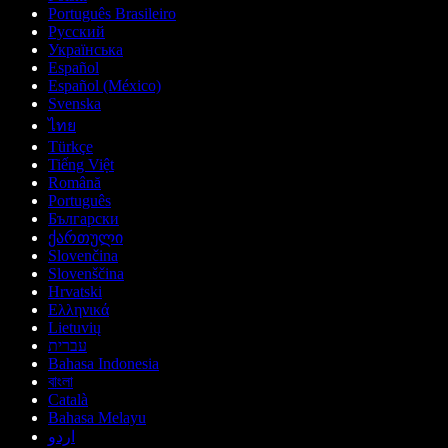
Português Brasileiro
Русский
Українська
Español
Español (México)
Svenska
ไทย
Türkçe
Tiếng Việt
Română
Português
Български
ქართული
Slovenčina
Slovenščina
Hrvatski
Ελληνικά
Lietuvių
עברית
Bahasa Indonesia
বাংলা
Català
Bahasa Melayu
اردو