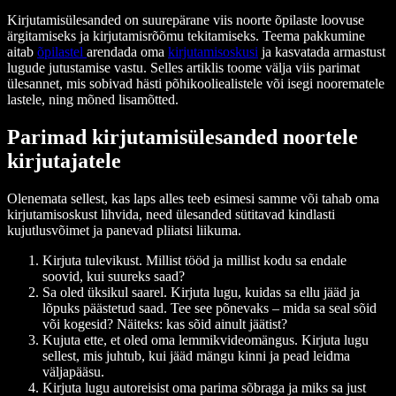
Kirjutamisülesanded on suurepärane viis noorte õpilaste loovuse
ärgitamiseks ja kirjutamisrõõmu tekitamiseks. Teema pakkumine
aitab
õpilastel
arendada oma
kirjutamisoskusi
ja kasvatada armastust
lugude jutustamise vastu. Selles artiklis toome välja viis parimat
ülesannet, mis sobivad hästi põhikooliealistele või isegi noorematele
lastele, ning mõned lisamõtted.
Parimad kirjutamisülesanded noortele
kirjutajatele
Olenemata sellest, kas laps alles teeb esimesi samme või tahab oma
kirjutamisoskust lihvida, need ülesanded sütitavad kindlasti
kujutlusvõimet ja panevad pliiatsi liikuma.
Kirjuta tulevikust. Millist tööd ja millist kodu sa endale
soovid, kui suureks saad?
Sa oled üksikul saarel. Kirjuta lugu, kuidas sa ellu jääd ja
lõpuks päästetud saad. Tee see põnevaks – mida sa seal sõid
või kogesid? Näiteks: kas sõid ainult jäätist?
Kujuta ette, et oled oma lemmikvideomängus. Kirjuta lugu
sellest, mis juhtub, kui jääd mängu kinni ja pead leidma
väljapääsu.
Kirjuta lugu autoreisist oma parima sõbraga ja miks sa just