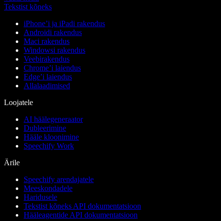
Tekstist kõneks
iPhone’i ja iPadi rakendus
Androidi rakendus
Maci rakendus
Windowsi rakendus
Veebirakendus
Chrome’i laiendus
Edge’i laiendus
Allalaadimised
Loojatele
AI häälegeneraator
Dubleerimine
Hääle kloonimine
Speechify Work
Ärile
Speechify arendajatele
Meeskondadele
Haridusele
Tekstist kõneks API dokumentatsioon
Hääleagentide API dokumentatsioon