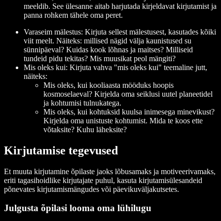
meeldib. See ülesanne aitab harjutada kirjeldavat kirjutamist ja
panna rohkem tähele oma peret.
Varaseim mälestus: Kirjuta sellest mälestusest, kasutades kõiki
viit meelt. Näiteks: millised nägid välja kaunistused su
sünnipäeval? Kuidas kook lõhnas ja maitses? Milliseid
tundeid pidu tekitas? Mis muusikat peol mängiti?
Mis oleks kui: Kirjuta vahva "mis oleks kui" teemaline jutt,
näiteks:
Mis oleks, kui kooliaasta mööduks hoopis
kosmoselaeval? Kirjelda oma seiklusi uutel planeetidel
ja kohtumisi tulnukatega.
Mis oleks, kui kohtuksid kuulsa inimesega minevikust?
Kirjelda oma unistuste kohtumist. Mida te koos ette
võtaksite? Kuhu läheksite?
Kirjutamise tegevused
Et muuta kirjutamine õpilaste jaoks lõbusamaks ja motiveerivamaks,
eriti tagasihoidlike kirjutajate puhul, kasuta kirjutamisülesandeid
põnevates kirjutamismängudes või päevikuväljakutsetes.
Julgusta õpilasi looma oma lühilugu