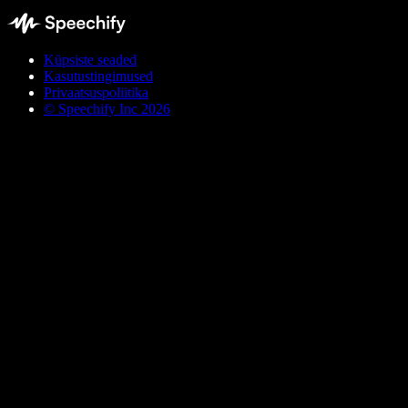
Küpsiste seaded
Kasutustingimused
Privaatsuspoliitika
© Speechify Inc 2026