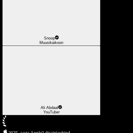
Snoop
Muusikaikoon
Ali Abdaal
YouTuber
2025. aasta Apple'i disainiauhind