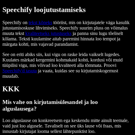
Speechify loojutustamiseks
Speechify on
tekst kõneks
tööriist, mis on kirjutajatele väga kasulik
jutustamisoskuse lihvimiseks. Speechify suurim pluss on võimalus
muuta tekst
kvaliteetseks jutustuseks
ja panna sinu lugu tõeliselt
kõlama. Teksti kuulamine aitab paremini hinnata loo tempot ja
märgata kohti, mis vajavad parandamist.
See on eriti abiks siis, kui vigu on raske leida vaikselt lugedes.
Kuulates märkad kergemini kohmakaid kohti, kordusi või muid
tüüpilisi vigu, mis võivad loo kvaliteeti alla tõmmata. Proovi
Speechify'd tasuta
ja vaata, kuidas see su kirjutamiskogemust
muudab.
KKK
Mis vahe on kirjutamisülesandel ja loo
alguslausega?
Loo alguslause on konkreetsem ega keskendu mitte ainult teemale,
vaid just loo algusele. Tavaliselt on see üks lause või fraas, mis
innustab kirjutajat looma sellest lähtepunktist loo.