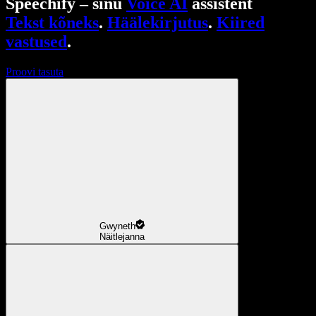
Speechify – sinu
Voice AI
assistent
Tekst kõneks
.
Häälekirjutus
.
Kiired
vastused
.
Proovi tasuta
Gwyneth
Näitlejanna