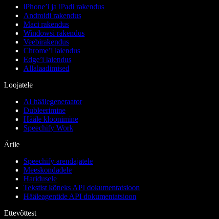
iPhone’i ja iPadi rakendus
Androidi rakendus
Maci rakendus
Windowsi rakendus
Veebirakendus
Chrome’i laiendus
Edge’i laiendus
Allalaadimised
Loojatele
AI häälegeneraator
Dubleerimine
Hääle kloonimine
Speechify Work
Ärile
Speechify arendajatele
Meeskondadele
Haridusele
Tekstist kõneks API dokumentatsioon
Hääleagentide API dokumentatsioon
Ettevõttest