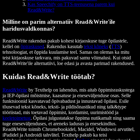
Kas Speechify on TTS-teenusena parem kui
Read&Write?
Milline on parim alternatiiv Read&Write'ile
haridusvaldkonnas?
Read&Write rakendus pakub kohest kirjaoskuse tuge õpilastele,
kellel on
õpiraskused
. Rakendus kasutab
tekst kõneks
(
TTS
)
tehnoloogiat, et õppida kuulamise teel. Samas on olemas ka mitu
teist kirjaoskuse tarkvara, mis pakuvad samu võimalusi. Kui otsid
Read&Write'ile alternatiivi, loe edasi ja avasta parimad rakendused.
Kuidas Read&Write töötab?
Read&Write
by Texthelp on lahendus, mis aitab õppimisraskustega
ja IEP-õpilasi mõistmise, kaasatuse ja eneseväljenduse osas. Selle
funktsioonid kasvatavad õpivabadust ja innustavad õpilasi. Esile
tõusevad tekst kõneks, teksti- ja pildisõnastikud ning talk&type
tööriistad, mis toetavad õppimist, kordamist, uurimistööd ja
keeletoimetust
. Õpilasi julgustatakse õppima nutikamalt ning saama
tuge eneseväljenduses, et areneks ladusus ja enesekindlus.
Read&Write toimib Chromebookidel, Macidel, Windowsi arvutitel,
iPadidel ja Androidi tahvlitel. Texthelp pakub ka teisi