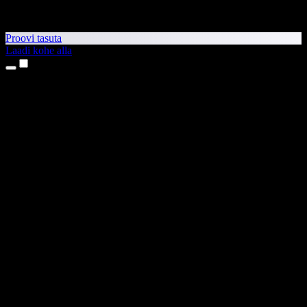
Proovi tasuta
Laadi kohe alla
Tooted
Tekst kõneks
iPhone’i ja iPadi rakendused
Androidi rakendus
Chrome’i laiendus
Edge’i laiendus
Veebirakendus
Maci rakendus
Windowsi rakendus