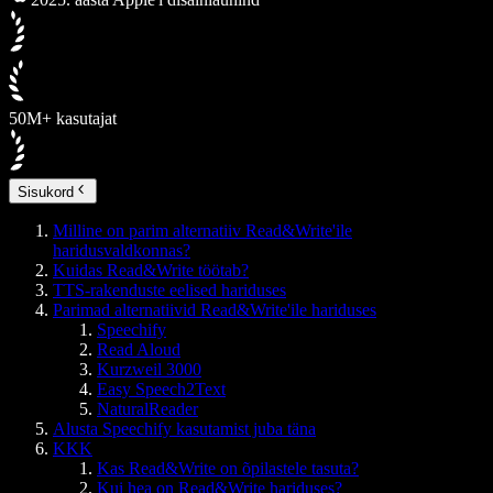
50M+ kasutajat
Sisukord
Milline on parim alternatiiv Read&Write'ile
haridusvaldkonnas?
Kuidas Read&Write töötab?
TTS-rakenduste eelised hariduses
Parimad alternatiivid Read&Write'ile hariduses
Speechify
Read Aloud
Kurzweil 3000
Easy Speech2Text
NaturalReader
Alusta Speechify kasutamist juba täna
KKK
Kas Read&Write on õpilastele tasuta?
Kui hea on Read&Write hariduses?