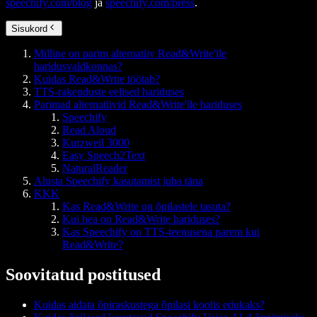
speechify.com/blog
ja
speechify.com/press
.
Sisukord
Milline on parim alternatiiv Read&Write'ile
haridusvaldkonnas?
Kuidas Read&Write töötab?
TTS-rakenduste eelised hariduses
Parimad alternatiivid Read&Write'ile hariduses
Speechify
Read Aloud
Kurzweil 3000
Easy Speech2Text
NaturalReader
Alusta Speechify kasutamist juba täna
KKK
Kas Read&Write on õpilastele tasuta?
Kui hea on Read&Write hariduses?
Kas Speechify on TTS-teenusena parem kui
Read&Write?
Soovitatud postitused
Kuidas aidata õpiraskustega õpilasi koolis edukaks?