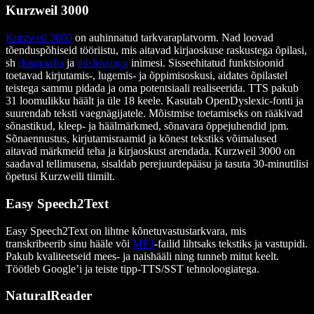
Kurzweil 3000
Kurzweil 3000
on auhinnatud tarkvaraplatvorm. Nad loovad
tõenduspõhiseid tööriistu, mis aitavad kirjaoskuse raskustega õpilasi,
sh
düsgraafia
ja
düsleksiaga
inimesi. Sisseehitatud funktsioonid
toetavad kirjutamis-, lugemis- ja õppimisoskusi, aidates õpilastel
teistega sammu pidada ja oma potentsiaali realiseerida. TTS pakub
31 loomulikku häält ja üle 18 keele. Kasutab OpenDyslexic-fonti ja
suurendab teksti vaegnägijatele. Mõistmise toetamiseks on rääkivad
sõnastikud, kleep- ja häälmärkmed, sõnavara õppejuhendid jpm.
Sõnaennustus, kirjutamisraamid ja kõnest tekstiks võimalused
aitavad märkmeid teha ja kirjaoskust arendada. Kurzweil 3000 on
saadaval tellimusena, sisaldab perejuurdepääsu ja tasuta 30-minutilisi
õpetusi Kurzweili tiimilt.
Easy Speech2Text
Easy Speech2Text on lihtne kõnetuvastustarkvara, mis
transkribeerib sinu hääle või
MP3
-failid lihtsaks tekstiks ja vastupidi.
Pakub kvaliteetseid mees- ja naishääli ning tunneb mitut keelt.
Töötleb Google’i ja teiste tipp-TTS/SST tehnoloogiatega.
NaturalReader