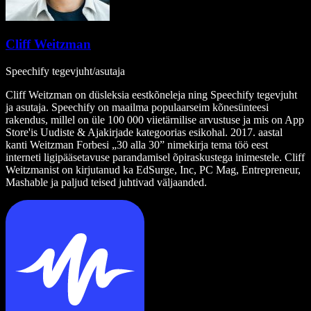
Cliff Weitzman
Speechify tegevjuht/asutaja
Cliff Weitzman on düsleksia eestkõneleja ning Speechify tegevjuht
ja asutaja. Speechify on maailma populaarseim kõnesünteesi
rakendus, millel on üle 100 000 viietärnilise arvustuse ja mis on App
Store'is Uudiste & Ajakirjade kategoorias esikohal. 2017. aastal
kanti Weitzman Forbesi „30 alla 30” nimekirja tema töö eest
interneti ligipääsetavuse parandamisel õpiraskustega inimestele. Cliff
Weitzmanist on kirjutanud ka EdSurge, Inc, PC Mag, Entrepreneur,
Mashable ja paljud teised juhtivad väljaanded.