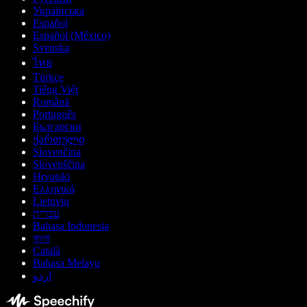
Українська
Español
Español (México)
Svenska
ไทย
Türkçe
Tiếng Việt
Română
Português
Български
ქართული
Slovenčina
Slovenščina
Hrvatski
Ελληνικά
Lietuvių
עברית
Bahasa Indonesia
বাংলা
Català
Bahasa Melayu
اردو