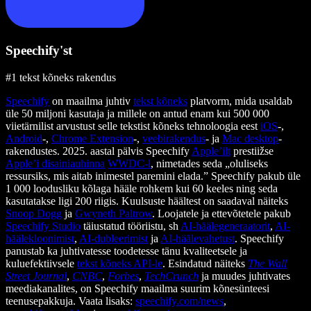
Speechify'st
#1 tekst kõneks rakendus
Speechify
on maailma juhtiv
tekst kõneks
platvorm, mida usaldab
üle 50 miljoni kasutaja ja millele on antud enam kui 500 000
viietärnilist arvustust selle tekstist kõneks tehnoloogia eest
iOS
-,
Android
-,
Chrome Extension
-,
veebirakendus
- ja
Mac desktop
-
rakendustes. 2025. aastal pälvis Speechify
Apple’ilt
prestiižse
Apple’i disainiauhinna
WWDC-l
, nimetades seda „oluliseks
ressursiks, mis aitab inimestel paremini elada.” Speechify pakub üle
1 000 loodusliku kõlaga hääle rohkem kui 60 keeles ning seda
kasutatakse ligi 200 riigis. Kuulsuste häältest on saadaval näiteks
Snoop Dogg
ja
Gwyneth Paltrow
. Loojatele ja ettevõtetele pakub
Speechify Studio
täiustatud tööriistu, sh
AI-häälegeneraatorit
,
AI-
häälekloonimist
,
AI-dubleerimist
ja
AI-häälevahetust
. Speechify
panustab ka juhtivatesse toodetesse tänu kvaliteetsele ja
kuluefektiivsele
tekst kõneks API-le
. Esindatud näiteks
The Wall
Street Journal
,
CNBC
,
Forbes
,
TechCrunch
ja muudes juhtivates
meediakanalites, on Speechify maailma suurim kõnesünteesi
teenusepakkuja. Vaata lisaks:
speechify.com/news
,