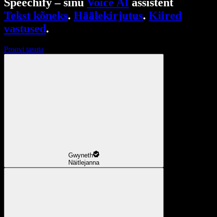
Speechify – sinu
Voice AI
assistent
Tekst kõneks
.
Häälekirjutus
.
Kiired
vastused
.
Proovi tasuta
Gwyneth
Näitlejanna