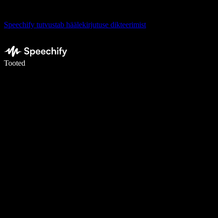
Speechify tutvustab häälekirjutuse dikteerimist
Kirjuta häälega 5× kiiremini
Tooted
Loe lähemalt