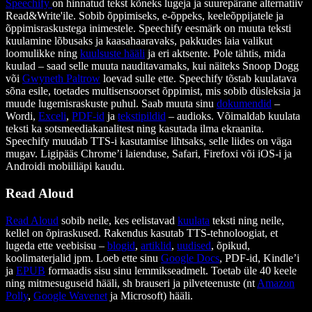
Speechify
on hinnatud tekst kõneks lugeja ja suurepärane alternatiiv
Read&Write'ile. Sobib õppimiseks, e-õppeks, keeleõppijatele ja
õppimisraskustega inimestele. Speechify eesmärk on muuta teksti
kuulamine lõbusaks ja kaasahaaravaks, pakkudes laia valikut
loomulikke ning
kuulsuste hääli
ja eri aktsente. Pole tähtis, mida
kuulad – saad selle muuta nauditavamaks, kui näiteks Snoop Dogg
või
Gwyneth Paltrow
loevad sulle ette. Speechify tõstab kuulatava
sõna esile, toetades multisensoorset õppimist, mis sobib düsleksia ja
muude lugemisraskuste puhul. Saab muuta sinu
dokumendid
–
Wordi,
Exceli
,
PDF-id
ja
tekstipildid
– audioks. Võimaldab kuulata
teksti ka sotsmeediakanalitest ning kasutada ilma ekraanita.
Speechify muudab TTS-i kasutamise lihtsaks, selle liides on väga
mugav. Ligipääs Chrome’i laienduse, Safari, Firefoxi või iOS-i ja
Androidi mobiiliäpi kaudu.
Read Aloud
Read Aloud
sobib neile, kes eelistavad
kuulata
teksti ning neile,
kellel on õpiraskused. Rakendus kasutab TTS-tehnoloogiat, et
lugeda ette veebisisu –
blogid
,
artiklid
,
uudised
, õpikud,
koolimaterjalid jpm. Loeb ette sinu
Google Docs
, PDF-id, Kindle’i
ja
EPUB
formaadis sisu sinu lemmikseadmelt. Toetab üle 40 keele
ning mitmesuguseid hääli, sh brauseri ja pilveteenuste (nt
Amazon
Polly
,
Google Wavenet
ja Microsoft) hääli.