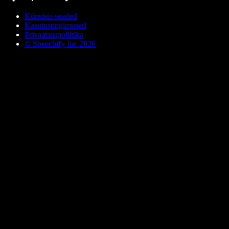
Küpsiste seaded
Kasutustingimused
Privaatsuspoliitika
© Speechify Inc 2026