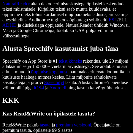
NaturalReader
aitab dekodeerimisraskustega õpilastel keskenduda
teksti mõistmisele. Kirjaliku teksti saab muuta kuuldavaks, et
õppimine oleks tõhus kordamisel ning paraneks ladusus, arusaam ja
enesekindlus. Auditoorne tugi koos õpikutega sobib eriti
ESL
/ELL,
ADHD
ja düsleksiaga õppijatele. NaturalReader ühildub Windowsi,
Maci ja Google Chrome'iga, töötab ka USB-pulga või muu
välisseadmega.
Alusta Speechify kasutamist juba täna
Speechify on App Store’is #1
tekst kõneks
rakendus, üle 20 miljoni
allalaadimise ja 150 000+ viietärni arvustusega. See äratab sinu sisu
ellu ja muudab
õppimise kogemuse
paremaks erinevate loomulike ja
kuulsuste häältega mitmes keeles. Liitu miljonite rahulolevate
kasutajatega ja proovi
Speechifyt
tasuta. Alusta Chrome’i laienduse
või mobiiliäpiga
iOS-i
ja
Androidi
ning kasuta ka võrguühenduseta.
KKK
Kas Read&Write on õpilastele tasuta?
Read&Write pakub
tasuta
ja
premium versiooni
. Õpetajatele on
premium tasuta, õpilastele 99 $ aastas.