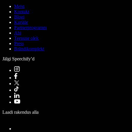
Meist
Kontakt
Blogi
Karjäär
Partnerprogramm
Abi
Teenuse olek
Press
Brändikomplekt
Jälgi Speechify’d
Laadi rakendus alla