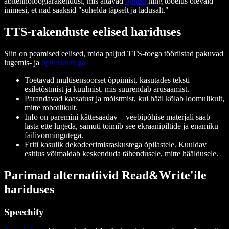
abitehnoloogiarakendusi, mis aitavad
õpilasi
ning tööelus olevaid
inimesi, et nad saaksid "suhelda täpselt ja ladusalt."
TTS-rakenduste eelised hariduses
Siin on peamised eelised, mida paljud TTS-toega tööriistad pakuvad
lugemis- ja
õpiraskustega
Toetavad multisensoorset õppimist, kasutades teksti
esiletõstmist ja kuulmist, mis suurendab arusaamist.
Parandavad kaasatust ja mõistmist, kui hääl kõlab loomulikult,
mitte robotlikult.
Info on paremini kättesaadav – veebipõhise materjali saab
lasta ette lugeda, samuti toimib see ekraanipiltide ja enamiku
failivormingutega.
Eriti kasulik dekodeerimisraskustega õpilastele. Kuuldav
esitlus võimaldab keskenduda tähendusele, mitte hääldusele.
Parimad alternatiivid Read&Write'ile
hariduses
Speechify