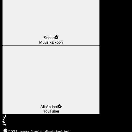
Snoop
Muusikaikoon
Ali Abdaal
YouTuber
2025. aasta Apple'i disainiauhind