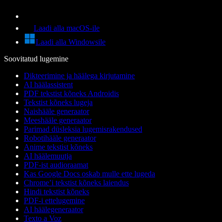
Laadi alla macOS-ile
Laadi alla Windowsile
Soovitatud lugemine
Dikteerimine ja häälega kirjutamine
AI häälassistent
PDF tekstist kõneks Androidis
Tekstist kõneks lugeja
Naishääle generaator
Meeshääle generaator
Parimad düsleksia lugemisrakendused
Robotihääle generaator
Anime tekstist kõneks
AI häälemuutja
PDF-ist audioraamat
Kas Google Docs oskab mulle ette lugeda
Chrome’i tekstist kõneks laiendus
Hindi tekstist kõneks
PDF-i ettelugemine
AI häälegeneraator
Texto a Voz