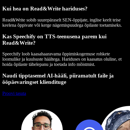
Kui hea on Read&Write hariduses?
Read&Write sobib suurepäraselt SEN-õppijate, inglise keelt teise
keelena õppivate või kerge nägemispuudega õpilaste toetamiseks.
Kas Speechify on TTS-teenusena parem kui
Read&Write?
Speechify loob kaasahaaravama õppimiskogemuse rohkete
loomulike ja kuulsuste häältega. Hariduses on kaasatus oluline, et
hoida õpilaste tähelepanu ja toetada info mõistmist.
Naudi tipptasemel AI-hääli, piiramatult faile ja
ööpäevaringset kliendituge
Proovi tasuta