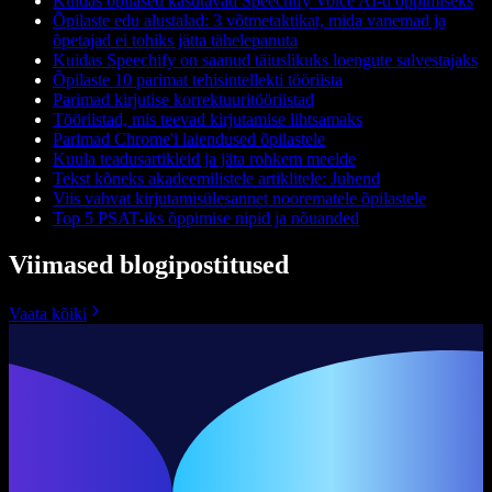
Kuidas õpilased kasutavad Speechify Voice AI-d õppimiseks
Õpilaste edu alustalad: 3 võtmetaktikat, mida vanemad ja
õpetajad ei tohiks jätta tähelepanuta
Kuidas Speechify on saanud täiuslikuks loengute salvestajaks
Õpilaste 10 parimat tehisintellekti tööriista
Parimad kirjutise korrektuuritööriistad
Tööriistad, mis teevad kirjutamise lihtsamaks
Parimad Chrome'i laiendused õpilastele
Kuula teadusartikleid ja jäta rohkem meelde
Tekst kõneks akadeemilistele artiklitele: Juhend
Viis vahvat kirjutamisülesannet noorematele õpilastele
Top 5 PSAT-iks õppimise nipid ja nõuanded
Viimased blogipostitused
Vaata kõiki