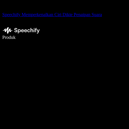
Speechify Memperkenalkan Ciri Dikte Penaipan Suara
Tulis 5× lebih pantas dengan menaip menggunakan suara
Produk
Ketahui Lebih Lanjut