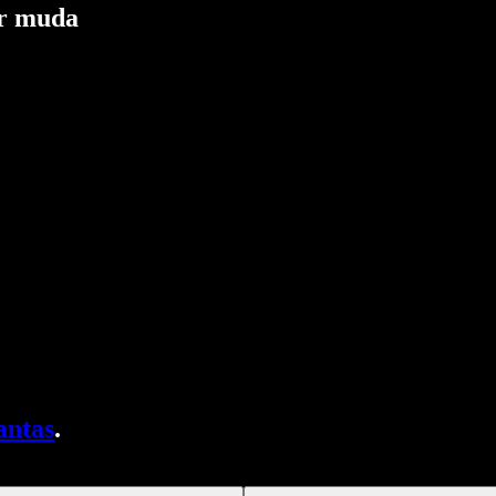
ar muda
antas
.