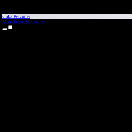
Cuba Percuma
Muat Turun Sekarang
Produk
Teks kepada Pertuturan
Aplikasi iPhone & iPad
Aplikasi Android
Sambungan Chrome
Sambungan Edge
Aplikasi Web
Aplikasi Mac
Aplikasi Windows