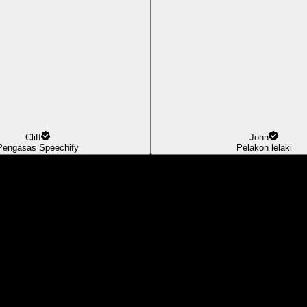
Cliff
John
Pengasas Speechify
Pelakon lelaki