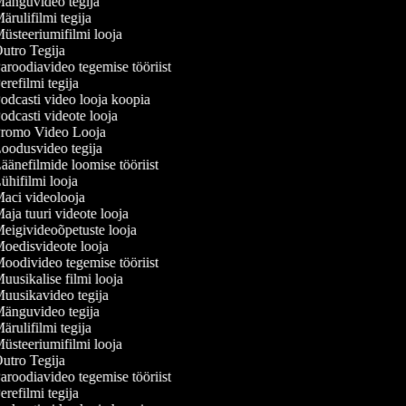
änguvideo tegija
rulifilmi tegija
üsteeriumifilmi looja
utro Tegija
aroodiavideo tegemise tööriist
refilmi tegija
odcasti video looja koopia
odcasti videote looja
romo Video Looja
oodusvideo tegija
äänefilmide loomise tööriist
ühifilmi looja
aci videolooja
aja tuuri videote looja
eigivideoõpetuste looja
oedisvideote looja
oodivideo tegemise tööriist
uusikalise filmi looja
uusikavideo tegija
änguvideo tegija
rulifilmi tegija
üsteeriumifilmi looja
utro Tegija
aroodiavideo tegemise tööriist
refilmi tegija