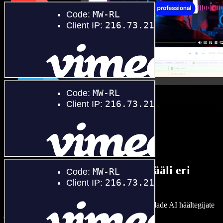
Lai valik mees- ja naishääli eri
aktsentidega
Ükski projekt ei pea kõlama ühtemoodi. Vali sadade AI häältegijate
ja aktsentide hulgast ning kohanda neid.