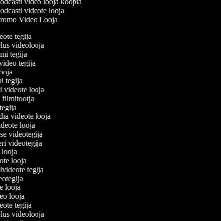
odcasti video looja koopia
odcasti videote looja
romo Video Looja
deote tegija
elus videolooja
lmi tegija
ivideo tegija
 looja
pi tegija
i videote looja
 filmitootja
 tegija
edia videote looja
videote looja
use videotegija
leri videotegija
o looja
eote looja
lvideote tegija
deotegija
te looja
deo looja
deote tegija
elus videolooja