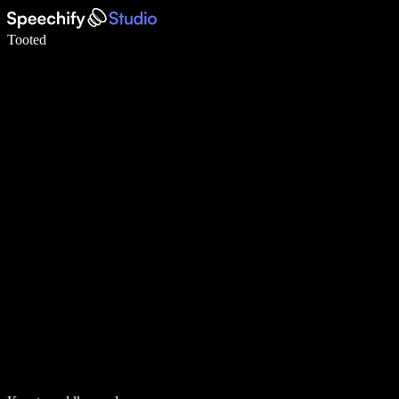
Kirjuta häälega 5× kiiremini
Tooted
Loe lähemalt