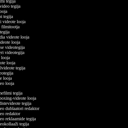
lmi tegija
ivideo tegija
 looja
pi tegija
i videote looja
 filmitootja
 tegija
edia videote looja
videote looja
use videotegija
leri videotegija
o looja
eote looja
lvideote tegija
deotegija
te looja
deo looja
filmi tegija
xing-videote looja
stevideote tegija
o dublaatori redaktor
o redaktor
o reklaamide tegija
okollaaži tegija