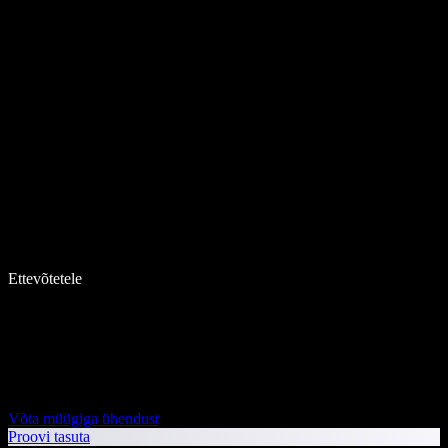
Ettevõtetele
Võta müügiga ühendust
Proovi tasuta