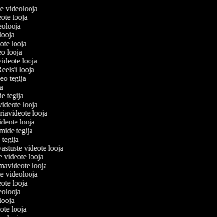
rite videolooja
deote looja
deolooja
 looja
eote looja
eo looja
videote looja
Reels'i looja
deo tegija
ija
de tegija
 videote looja
iavideote looja
ideote looja
lmide tegija
o tegija
vastuste videote looja
e videote looja
mavideote looja
rite videolooja
deote looja
deolooja
 looja
eote looja