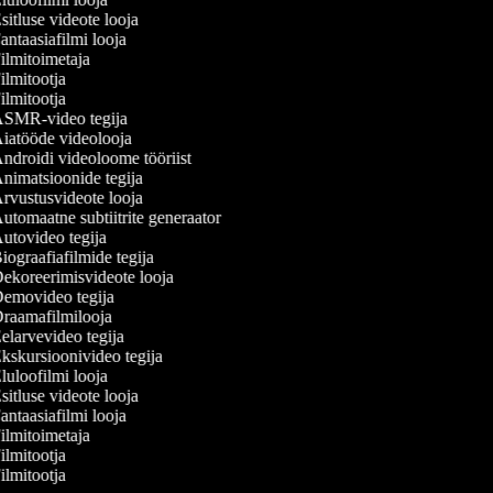
itluse videote looja
antaasiafilmi looja
ilmitoimetaja
ilmitootja
ilmitootja
SMR-video tegija
iatööde videolooja
ndroidi videoloome tööriist
nimatsioonide tegija
rvustusvideote looja
utomaatne subtiitrite generaator
utovideo tegija
iograafiafilmide tegija
ekoreerimisvideote looja
emovideo tegija
raamafilmilooja
elarvevideo tegija
kskursioonivideo tegija
luloofilmi looja
itluse videote looja
antaasiafilmi looja
ilmitoimetaja
ilmitootja
ilmitootja