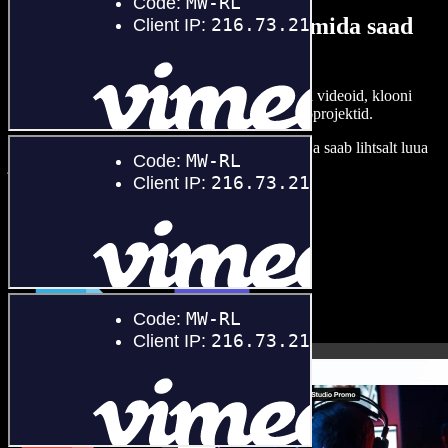
Siin on vaid väike osa sellest, mida saad
Speechify Studioga teha.
Loo voice-over’eid, kasuta tasuta pilte, helisid ja videoid, klooni
oma häält ja pane kokku terviklikud audio-videoprojektid.
Õppimiskõver puudub, kõik töötab veebis – looja saab lihtsalt luua
ja ideed kiiresti ellu viia.
Ava Studio