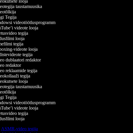
okutsete looja
otegija taustamuusika
otõlkija
i Tegija
dowsi videotöötlusprogramm
ube’i videote looja
usvideo tegija
sfilmi looja
filmi tegija
xing-videote looja
stevideote tegija
o dublaatori redaktor
o redaktor
o reklaamide tegija
okollaaži tegija
okutsete looja
otegija taustamuusika
otõlkija
i Tegija
dowsi videotöötlusprogramm
ube’i videote looja
usvideo tegija
sfilmi looja
ASMR-video tegija