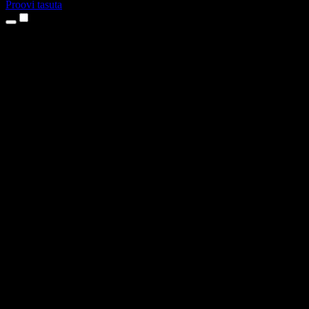
Proovi tasuta
Tooted
Tekst kõneks
iPhone’i ja iPadi rakendused
Androidi rakendus
Chrome’i laiendus
Edge’i laiendus
Veebirakendus
Maci rakendus
Windowsi rakendus
AI häältegeneraator
Pealelugemine
Dublaaž
Hääle kloonimine