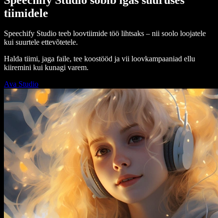
tiimidele
Speechify Studio teeb loovtiimide töö lihtsaks – nii soolo loojatele
kui suurtele ettevõtetele.
Halda tiimi, jaga faile, tee koostööd ja vii loovkampaaniad ellu
kiiremini kui kunagi varem.
Ava Studio