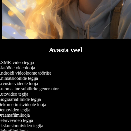
Avasta veel
SMR-video tegija
iatööde videolooja
ndroidi videoloome tööriist
nimatsioonide tegija
rvustusvideote looja
utomaatne subtiitrite generaator
utovideo tegija
iograafiafilmide tegija
ekoreerimisvideote looja
emovideo tegija
raamafilmilooja
elarvevideo tegija
kskursioonivideo tegija
luloofilmi looja