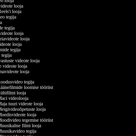
eo looja
videote looja
Reels'i looja
deo tegija
ija
de tegija
 videote looja
iavideote looja
ideote looja
lmide tegija
o tegija
vastuste videote looja
e videote looja
mavideote looja
oodusvideo tegija
äänefilmide loomise tööriist
ühifilmi looja
aci videolooja
aja tuuri videote looja
eigivideoõpetuste looja
oedisvideote looja
oodivideo tegemise tööriist
uusikalise filmi looja
uusikavideo tegija