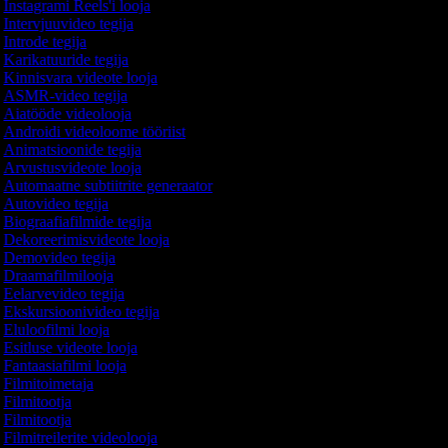
Instagrami Reels'i looja
Intervjuuvideo tegija
Introde tegija
Karikatuuride tegija
Kinnisvara videote looja
ASMR-video tegija
Aiatööde videolooja
Androidi videoloome tööriist
Animatsioonide tegija
Arvustusvideote looja
Automaatne subtiitrite generaator
Autovideo tegija
Biograafiafilmide tegija
Dekoreerimisvideote looja
Demovideo tegija
Draamafilmilooja
Eelarvevideo tegija
Ekskursioonivideo tegija
Eluloofilmi looja
Esitluse videote looja
Fantaasiafilmi looja
Filmitoimetaja
Filmitootja
Filmitootja
Filmitreilerite videolooja