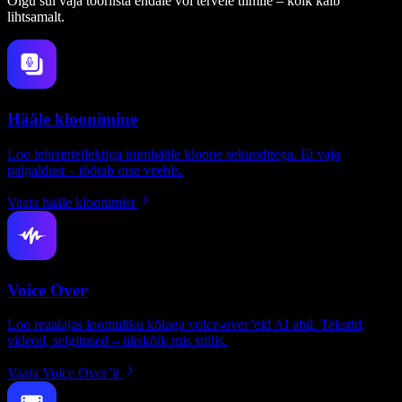
Olgu sul vaja tööriista endale või tervele tiimile – kõik käib
lihtsamalt.
Hääle kloonimine
Loo tehisintellektiga inimhääle kloone sekunditega. Ei vaja
paigaldust – töötab otse veebis.
Vaata hääle kloonimist
Voice Over
Loo reaalajas loomuliku kõlaga voice-over’eid AI abil. Tekstid,
videod, selgitused – ükskõik mis stiilis.
Vaata Voice Over’it