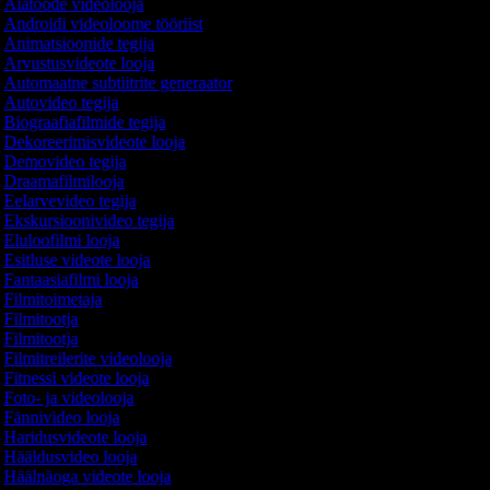
Aiatööde videolooja
Androidi videoloome tööriist
Animatsioonide tegija
Arvustusvideote looja
Automaatne subtiitrite generaator
Autovideo tegija
Biograafiafilmide tegija
Dekoreerimisvideote looja
Demovideo tegija
Draamafilmilooja
Eelarvevideo tegija
Ekskursioonivideo tegija
Eluloofilmi looja
Esitluse videote looja
Fantaasiafilmi looja
Filmitoimetaja
Filmitootja
Filmitootja
Filmitreilerite videolooja
Fitnessi videote looja
Foto- ja videolooja
Fännivideo looja
Haridusvideote looja
Hääldusvideo looja
Häälnäoga videote looja