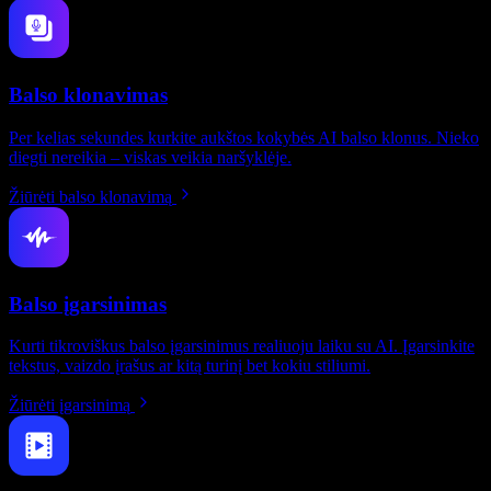
Balso klonavimas
Per kelias sekundes kurkite aukštos kokybės AI balso klonus. Nieko
diegti nereikia – viskas veikia naršyklėje.
Žiūrėti balso klonavimą
Balso įgarsinimas
Kurti tikroviškus balso įgarsinimus realiuoju laiku su AI. Įgarsinkite
tekstus, vaizdo įrašus ar kitą turinį bet kokiu stiliumi.
Žiūrėti įgarsinimą