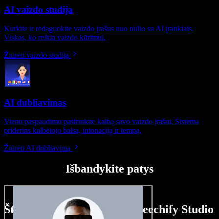
AI vaizdo studija
Kurkite ir redaguokite vaizdo įrašus nuo nulio su AI įrankiais.
Viskas, ko reikia vaizdo kūrimui.
Žiūrėti vaizdo studiją
AI dubliavimas
Vienu paspaudimu pasirinkite kalbą savo vaizdo įrašui. Sistema
priderins kalbėtojo balsą, intonaciją ir tempą.
Žiūrėti AI dubliavimą
Išbandykite patys
Štai ką galite nuveikti su Speechify Studio