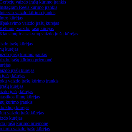
Gerbėjų vaizdo įrašų kūrimo įrankis
Instagram Reels kūrimo įrankis
Interviu vaizdo kūrimo įrankis
Intro kūrėjas
Išpakavimo vaizdo įrašų kūrėjas
Kelionių vaizdo įrašų kūrėjas
Klausimų ir atsakymų vaizdo įrašų kūrėjas
izdo įrašų kūrėjas
lmų kūrėjas
izdo įrašų kūrimo įrankis
vaizdo įrašų kūrimo priemonė
kūrėjas
aizdo įrašų kūrėjas
 įrašų kūrėjas
okų vaizdo įrašų kūrimo įrankis
įrašų kūrėjas
izdo įrašų kūrėjas
ntastikos filmų kūrėjas
lmų kūrimo įrankis
do klipų kūrėjas
ūnų vaizdo įrašų kūrėjas
aizdo kūrėjas
izdo įrašų kūrimo priemonė
o turto vaizdo įrašų kūrėjas