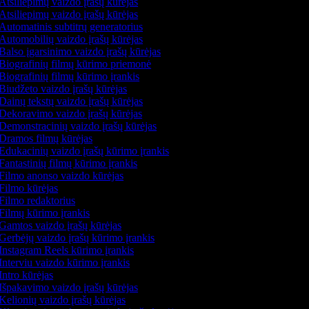
Atsiliepimų vaizdo įrašų kūrėjas
Atsiliepimų vaizdo įrašų kūrėjas
Automatinis subtitrų generatorius
Automobilių vaizdo įrašų kūrėjas
Balso įgarsinimo vaizdo įrašų kūrėjas
Biografinių filmų kūrimo priemonė
Biografinių filmų kūrimo įrankis
Biudžeto vaizdo įrašų kūrėjas
Dainų tekstų vaizdo įrašų kūrėjas
Dekoravimo vaizdo įrašų kūrėjas
Demonstracinių vaizdo įrašų kūrėjas
Dramos filmų kūrėjas
Edukacinių vaizdo įrašų kūrimo įrankis
Fantastinių filmų kūrimo įrankis
Filmo anonso vaizdo kūrėjas
Filmo kūrėjas
Filmo redaktorius
Filmų kūrimo įrankis
Gamtos vaizdo įrašų kūrėjas
Gerbėjų vaizdo įrašų kūrimo įrankis
Instagram Reels kūrimo įrankis
Interviu vaizdo kūrimo įrankis
Intro kūrėjas
Išpakavimo vaizdo įrašų kūrėjas
Kelionių vaizdo įrašų kūrėjas