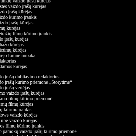
ų tinklų vaizdo įrašų kūrėjas
stės vaizdo įrašų kūrėjas
izdo įrašų kūrėjas
aizdo kūrimo įrankis
aizdo įrašų kūrėjas
filmų kūrėjas
tražių filmų kūrimo įrankis
do įrašų kūrėjas
oliažo kūrėjas
vietimų kūrėjas
ūrėjo foninė muzika
edaktorius
eklamos kūrėjas
o įrašų dubliavimo redaktorius
o įrašų kūrimo priemonė „Storytime“
 įrašų vertėjas
o vaizdo įrašų kūrėjas
mo filmų kūrimo priemonė
rnų filmų kūrėjas
 kūrimo įrankis
ws vaizdo kūrėjas
be vaizdo kūrėjas
s filmų kūrimo įrankis
 pamokų vaizdo įrašų kūrimo priemonė