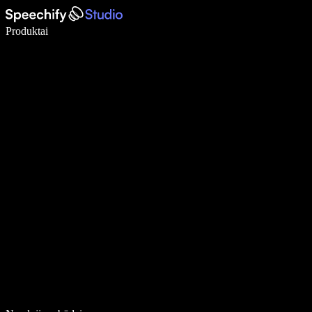
Rašykite 5× greičiau naudodami diktavimą balsu
Produktai
Sužinokite daugiau