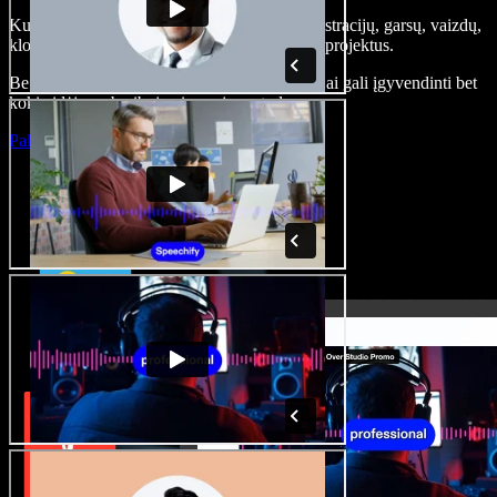
Kurkite įgarsinimus, pridėkite nemokamų iliustracijų, garsų, vaizdų,
klonuokite balsą – kurkite pilnus, įspūdingus projektus.
Be jokių mokymų ir viskas naršyklėje – kūrėjai gali įgyvendinti bet
kokią idėją, neberibojami senųjų metodų.
Paleisti studiją