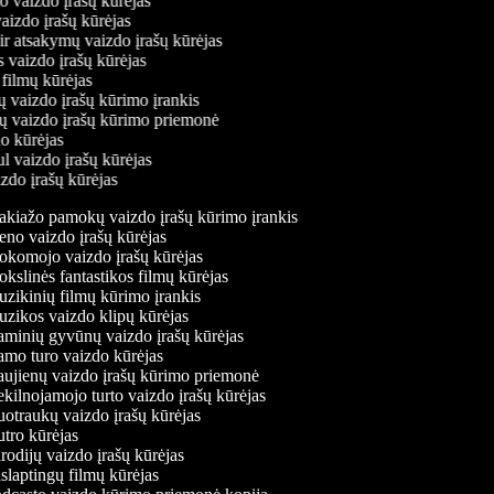
mo vaizdo įrašų kūrėjas
vaizdo įrašų kūrėjas
 ir atsakymų vaizdo įrašų kūrėjas
s vaizdo įrašų kūrėjas
 filmų kūrėjas
ų vaizdo įrašų kūrimo įrankis
nių vaizdo įrašų kūrimo priemonė
do kūrėjas
ul vaizdo įrašų kūrėjas
izdo įrašų kūrėjas
kiažo pamokų vaizdo įrašų kūrimo įrankis
no vaizdo įrašų kūrėjas
komojo vaizdo įrašų kūrėjas
slinės fantastikos filmų kūrėjas
ikinių filmų kūrimo įrankis
zikos vaizdo klipų kūrėjas
minių gyvūnų vaizdo įrašų kūrėjas
mo turo vaizdo kūrėjas
ujienų vaizdo įrašų kūrimo priemonė
ilnojamojo turto vaizdo įrašų kūrėjas
traukų vaizdo įrašų kūrėjas
tro kūrėjas
odijų vaizdo įrašų kūrėjas
laptingų filmų kūrėjas