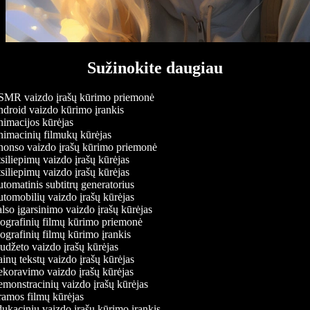
Sužinokite daugiau
MR vaizdo įrašų kūrimo priemonė
droid vaizdo kūrimo įrankis
imacijos kūrėjas
imacinių filmukų kūrėjas
onso vaizdo įrašų kūrimo priemonė
iliepimų vaizdo įrašų kūrėjas
iliepimų vaizdo įrašų kūrėjas
omatinis subtitrų generatorius
omobilių vaizdo įrašų kūrėjas
so įgarsinimo vaizdo įrašų kūrėjas
ografinių filmų kūrimo priemonė
grafinių filmų kūrimo įrankis
džeto vaizdo įrašų kūrėjas
nų tekstų vaizdo įrašų kūrėjas
koravimo vaizdo įrašų kūrėjas
onstracinių vaizdo įrašų kūrėjas
amos filmų kūrėjas
kacinių vaizdo įrašų kūrimo įrankis