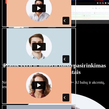
Platus vyrų ir moterų balsų pasirinkimas
su įvairiais akcentais
Nėra dviejų vienodų projektų. Rinkitės iš 100+ AI balsų ir akcentų,
lengvai juos prisitaikykite.