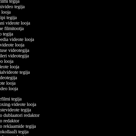
filmi tegija
nivideo tegija
o looja
ipi tegija
ani videote looja
ne filmitootja
eo tegija
eedia videote looja
-videote looja
tuse videotegija
eileri videotegija
eo looja
ideote looja
ialvideote tegija
ideotegija
ote looja
video looja
ilmi tegija
ing-videote looja
tevideote tegija
 dublaatori redaktor
 redaktor
 reklaamide tegija
kollaaži tegija