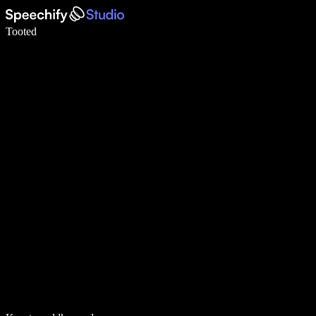
Kirjuta häälega 5× kiiremini
Tooted
Loe lähemalt