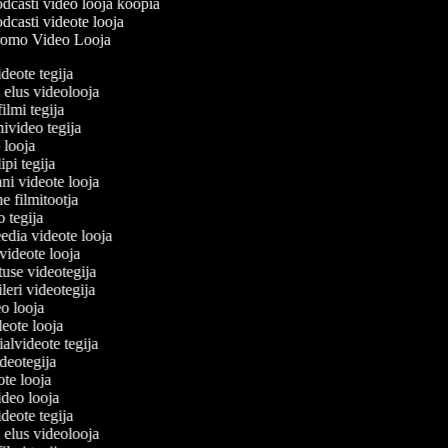
dcasti video looja koopia
dcasti videote looja
omo Video Looja
ideote tegija
u elus videolooja
filmi tegija
nivideo tegija
o looja
ipi tegija
ani videote looja
ne filmitootja
eo tegija
eedia videote looja
-videote looja
tuse videotegija
eileri videotegija
eo looja
ideote looja
ialvideote tegija
ideotegija
ote looja
video looja
ideote tegija
u elus videolooja