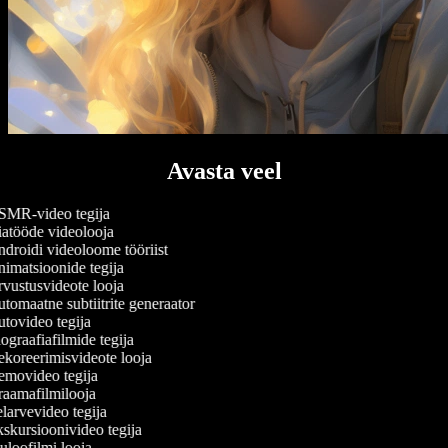
Avasta veel
MR-video tegija
atööde videolooja
droidi videoloome tööriist
imatsioonide tegija
vustusvideote looja
tomaatne subtiitrite generaator
tovideo tegija
graafiafilmide tegija
koreerimisvideote looja
movideo tegija
aamafilmilooja
larvevideo tegija
skursioonivideo tegija
uloofilmi looja