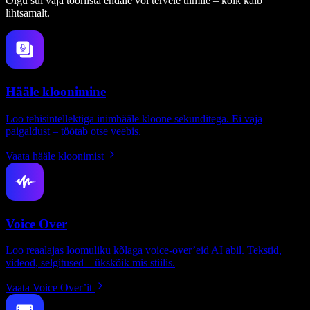
Olgu sul vaja tööriista endale või tervele tiimile – kõik käib
lihtsamalt.
Hääle kloonimine
Loo tehisintellektiga inimhääle kloone sekunditega. Ei vaja
paigaldust – töötab otse veebis.
Vaata hääle kloonimist
Voice Over
Loo reaalajas loomuliku kõlaga voice-over’eid AI abil. Tekstid,
videod, selgitused – ükskõik mis stiilis.
Vaata Voice Over’it