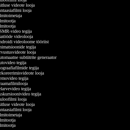
tluse videote looja
taasiafilmi looja
lmitoimetaja
lmitootja
lmitootja
MR-video tegija
atööde videolooja
droidi videoloome tööriist
imatsioonide tegija
vustusvideote looja
tomaatne subtiitrite generaator
tovideo tegija
graafiafilmide tegija
koreerimisvideote looja
movideo tegija
aamafilmilooja
larvevideo tegija
skursioonivideo tegija
uloofilmi looja
tluse videote looja
taasiafilmi looja
lmitoimetaja
lmitootja
lmitootja