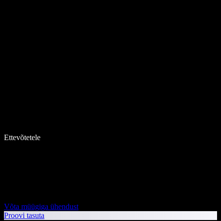
Ettevõtetele
Võta müügiga ühendust
Proovi tasuta