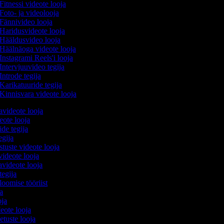
Fitnessi videote looja
Foto- ja videolooja
Fännivideo looja
Haridusvideote looja
Hääldusvideo looja
Häälnäoga videote looja
Instagrami Reels'i looja
Intervjuuvideo tegija
Introde tegija
Karikatuuride tegija
Kinnisvara videote looja
avideote looja
eote looja
ide tegija
tegija
stuste videote looja
videote looja
videote looja
tegija
loomise tööriist
ja
oja
deote looja
etuste looja