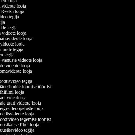
ideo looja
a videote looja
i Reels'i looja
video tegija
gija
ride tegija
a videote looja
ariavideote looja
videote looja
ilmide tegija
eo tegija
-vastuste videote looja
ade videote looja
omavideote looja
odusvideo tegija
änefilmide loomise tööriist
hifilmi looja
ci videolooja
ja tuuri videote looja
igivideoõpetuste looja
edisvideote looja
odivideo tegemise tööriist
usikalise filmi looja
usikavideo tegija