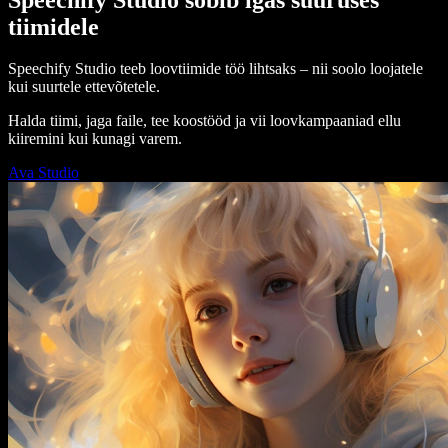
tiimidele
Speechify Studio teeb loovtiimide töö lihtsaks – nii soolo loojatele
kui suurtele ettevõtetele.
Halda tiimi, jaga faile, tee koostööd ja vii loovkampaaniad ellu
kiiremini kui kunagi varem.
Ava Studio