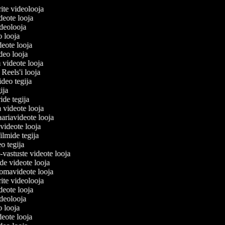
erite videolooja
videote looja
videolooja
o looja
deote looja
ideo looja
a videote looja
i Reels'i looja
video tegija
gija
ride tegija
a videote looja
ariavideote looja
videote looja
ilmide tegija
eo tegija
-vastuste videote looja
ade videote looja
omavideote looja
erite videolooja
videote looja
videolooja
o looja
deote looja