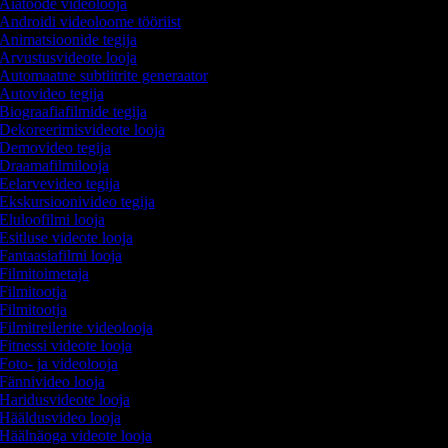
Aiatööde videolooja
Androidi videoloome tööriist
Animatsioonide tegija
Arvustusvideote looja
Automaatne subtiitrite generaator
Autovideo tegija
Biograafiafilmide tegija
Dekoreerimisvideote looja
Demovideo tegija
Draamafilmilooja
Eelarvevideo tegija
Ekskursioonivideo tegija
Eluloofilmi looja
Esitluse videote looja
Fantaasiafilmi looja
Filmitoimetaja
Filmitootja
Filmitootja
Filmitreilerite videolooja
Fitnessi videote looja
Foto- ja videolooja
Fännivideo looja
Haridusvideote looja
Hääldusvideo looja
Häälnäoga videote looja