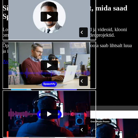
Siin on vaid väike osa sellest, mida saad
Speechify Studioga teha.
Loo voice-over’eid, kasuta tasuta pilte, helisid ja videoid, klooni
oma häält ja pane kokku terviklikud audio-videoprojektid.
Õppimiskõver puudub, kõik töötab veebis – looja saab lihtsalt luua
ja ideed kiiresti ellu viia.
Ava Studio