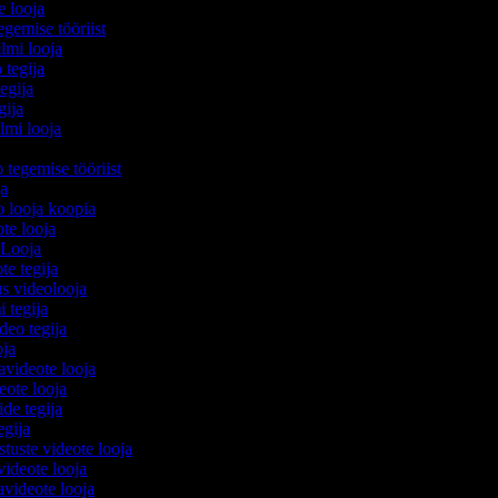
e looja
egemise tööriist
ilmi looja
 tegija
tegija
egija
ilmi looja
o tegemise tööriist
ija
eo looja koopia
ote looja
 Looja
ote tegija
us videolooja
i tegija
ideo tegija
ooja
avideote looja
eote looja
ide tegija
tegija
stuste videote looja
videote looja
videote looja