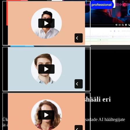
Lai valik mees- ja naishääli eri
aktsentidega
Ükski projekt ei pea kõlama ühtemoodi. Vali sadade AI häältegijate
ja aktsentide hulgast ning kohanda neid.