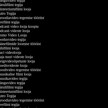
nguvideo tegija
ulifilmi tegija
steeriumifilmi looja
tro Tegija
roodiavideo tegemise tööriist
efilmi tegija
dcasti video looja koopia
dcasti videote looja
omo Video Looja
odusvideo tegija
änefilmide loomise tööriist
hifilmi looja
ci videolooja
ja tuuri videote looja
igivideoõpetuste looja
edisvideote looja
odivideo tegemise tööriist
usikalise filmi looja
usikavideo tegija
nguvideo tegija
ulifilmi tegija
steeriumifilmi looja
tro Tegija
roodiavideo tegemise tööriist
efilmi tegija