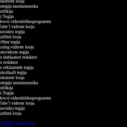
kutsete looja
tegija taustamuusika
tõlkija
 Tegija
wsi videotöötlusprogramm
be’i videote looja
svideo tegija
filmi looja
ilmi tegija
ing-videote looja
tevideote tegija
 dublaatori redaktor
 redaktor
 reklaamide tegija
kollaaži tegija
kutsete looja
tegija taustamuusika
tõlkija
 Tegija
wsi videotöötlusprogramm
be’i videote looja
svideo tegija
filmi looja
ASMR-video tegija