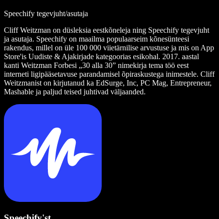
Speechify tegevjuht/asutaja
Cliff Weitzman on düsleksia eestkõneleja ning Speechify tegevjuht
ja asutaja. Speechify on maailma populaarseim kõnesünteesi
rakendus, millel on üle 100 000 viietärnilise arvustuse ja mis on App
Store'is Uudiste & Ajakirjade kategoorias esikohal. 2017. aastal
kanti Weitzman Forbesi „30 alla 30” nimekirja tema töö eest
interneti ligipääsetavuse parandamisel õpiraskustega inimestele. Cliff
Weitzmanist on kirjutanud ka EdSurge, Inc, PC Mag, Entrepreneur,
Mashable ja paljud teised juhtivad väljaanded.
Speechify'st