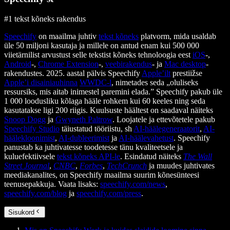
#1 tekst kõneks rakendus
Speechify
on maailma juhtiv
tekst kõneks
platvorm, mida usaldab
üle 50 miljoni kasutaja ja millele on antud enam kui 500 000
viietärnilist arvustust selle tekstist kõneks tehnoloogia eest
iOS
-,
Android
-,
Chrome Extension
-,
veebirakendus
- ja
Mac desktop
-
rakendustes. 2025. aastal pälvis Speechify
Apple’ilt
prestiižse
Apple’i disainiauhinna
WWDC-l
, nimetades seda „oluliseks
ressursiks, mis aitab inimestel paremini elada.” Speechify pakub üle
1 000 loodusliku kõlaga hääle rohkem kui 60 keeles ning seda
kasutatakse ligi 200 riigis. Kuulsuste häältest on saadaval näiteks
Snoop Dogg
ja
Gwyneth Paltrow
. Loojatele ja ettevõtetele pakub
Speechify Studio
täiustatud tööriistu, sh
AI-häälegeneraatorit
,
AI-
häälekloonimist
,
AI-dubleerimist
ja
AI-häälevahetust
. Speechify
panustab ka juhtivatesse toodetesse tänu kvaliteetsele ja
kuluefektiivsele
tekst kõneks API-le
. Esindatud näiteks
The Wall
Street Journal
,
CNBC
,
Forbes
,
TechCrunch
ja muudes juhtivates
meediakanalites, on Speechify maailma suurim kõnesünteesi
teenusepakkuja. Vaata lisaks:
speechify.com/news
,
speechify.com/blog
ja
speechify.com/press
.
Sisukord