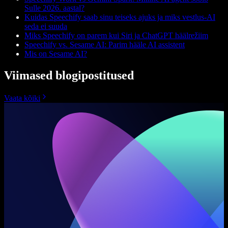
Sulle 2026. aastal?
Kuidas Speechify saab sinu teiseks ajuks ja miks vestlus-AI
seda ei suuda
Miks Speechify on parem kui Siri ja ChatGPT häälrežiim
Speechify vs. Sesame AI: Parim hääle AI assistent
Mis on Sesame AI?
Viimased blogipostitused
Vaata kõiki