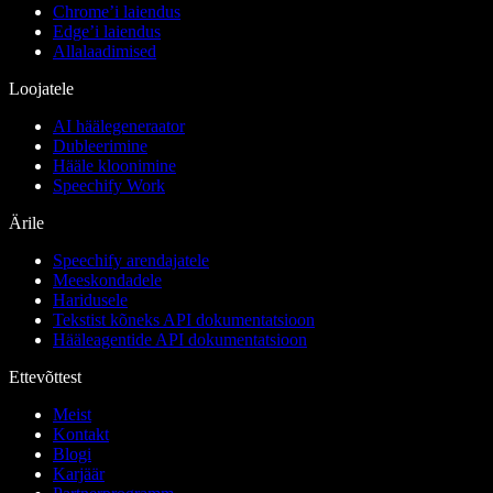
Chrome’i laiendus
Edge’i laiendus
Allalaadimised
Loojatele
AI häälegeneraator
Dubleerimine
Hääle kloonimine
Speechify Work
Ärile
Speechify arendajatele
Meeskondadele
Haridusele
Tekstist kõneks API dokumentatsioon
Hääleagentide API dokumentatsioon
Ettevõttest
Meist
Kontakt
Blogi
Karjäär