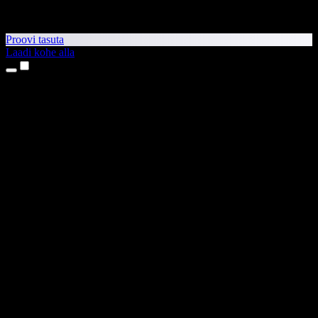
Proovi tasuta
Laadi kohe alla
Tooted
Tekst kõneks
iPhone’i ja iPadi rakendused
Androidi rakendus
Chrome’i laiendus
Edge’i laiendus
Veebirakendus
Maci rakendus
Windowsi rakendus