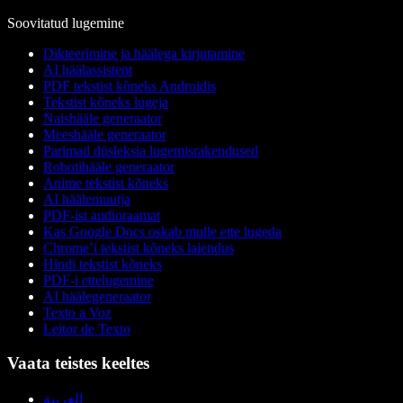
Soovitatud lugemine
Dikteerimine ja häälega kirjutamine
AI häälassistent
PDF tekstist kõneks Androidis
Tekstist kõneks lugeja
Naishääle generaator
Meeshääle generaator
Parimad düsleksia lugemisrakendused
Robotihääle generaator
Anime tekstist kõneks
AI häälemuutja
PDF-ist audioraamat
Kas Google Docs oskab mulle ette lugeda
Chrome’i tekstist kõneks laiendus
Hindi tekstist kõneks
PDF-i ettelugemine
AI häälegeneraator
Texto a Voz
Leitor de Texto
Vaata teistes keeltes
العربية