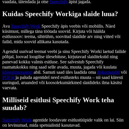
vaadata, täiendada ja otse
Speechify
äpist jagada.
Kuidas Speechify Workiga slaide luua?
Ava
Speechify Work
Speechify äpis veebis või mobiilis. Näed
küsimust, millega täna töötada soovid. Kirjuta või häälda
esitlussoov: teema, sihtrühm, soovitud slaidide arv ning viited või
failid, mida soovid allikana kasutada.
Agendid uurivad teemat veebi ja sinu Speechify Worki laetud failide
põhjal, loovad loogilise ülesehituse, kirjutavad slaiditekstid ning
panevad kokku valmis esitluse. See salvestub Speechify
raamatukokku ning saad selle avada, muuta, jagada või kuulata
kõnesüntesaatori
abil. Samuti saad üles laadida oma
dokumendid
või
PDFid
ja paluda agentidel need esitlusteks muuta – nii saad kiiresti
uuringud, aruanded või koosolekumärkmed slaidideks ilma käsitsi
vaevata.
Milliseid esitlusi Speechify Work teha
suudab?
Speechify Work
agentide loodavate esitlustüüpide valik on lai. Siin
on levinumad, mida spetsialistid kasutavad.