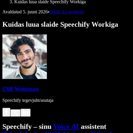
Kuidas luua slaide Speechify Workiga
Avaldatud
5. juuni 2026
•
Hääle AI-assistent
Kuidas luua slaide Speechify Workiga
Cliff Weitzman
Speechify tegevjuht/asutaja
Speechify – sinu
Voice AI
assistent