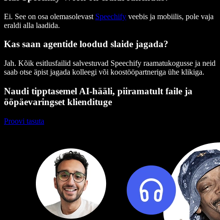
Ei. See on osa olemasolevast
Speechify
veebis ja mobiilis, pole vaja
eraldi alla laadida.
Kas saan agentide loodud slaide jagada?
Jah. Kõik esitlusfailid salvestuvad Speechify raamatukogusse ja neid
saab otse äpist jagada kolleegi või koostööpartneriga ühe klikiga.
Naudi tipptasemel AI-hääli, piiramatult faile ja
ööpäevaringset kliendituge
Proovi tasuta