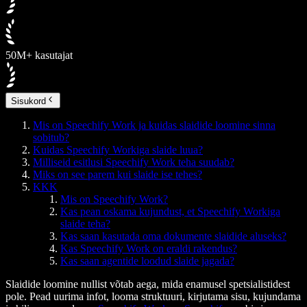
50M+ kasutajat
Sisukord
Mis on Speechify Work ja kuidas slaidide loomine sinna
sobitub?
Kuidas Speechify Workiga slaide luua?
Milliseid esitlusi Speechify Work teha suudab?
Miks on see parem kui slaide ise tehes?
KKK
Mis on Speechify Work?
Kas pean oskama kujundust, et Speechify Workiga
slaide teha?
Kas saan kasutada oma dokumente slaidide aluseks?
Kas Speechify Work on eraldi rakendus?
Kas saan agentide loodud slaide jagada?
Slaidide loomine nullist võtab aega, mida enamusel spetsialistidest
pole. Pead uurima infot, looma struktuuri, kirjutama sisu, kujundama