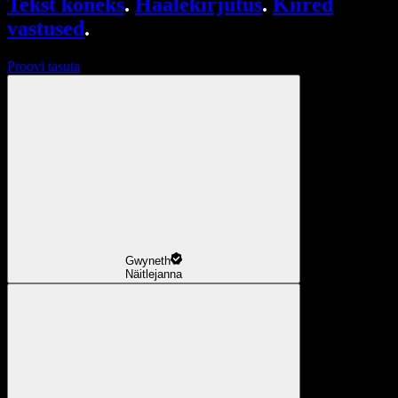
Tekst kõneks
.
Häälekirjutus
.
Kiired
vastused
.
Proovi tasuta
Gwyneth
Näitlejanna