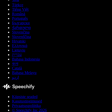
Türkçe
Tiếng Việt
Română
Português
Български
ქართული
Slovenčina
Slovenščina
Hrvatski
Ελληνικά
Lietuvių
עברית
Bahasa Indonesia
বাংলা
Català
Bahasa Melayu
اردو
Küpsiste seaded
Kasutustingimused
Privaatsuspoliitika
© Speechify Inc 2026