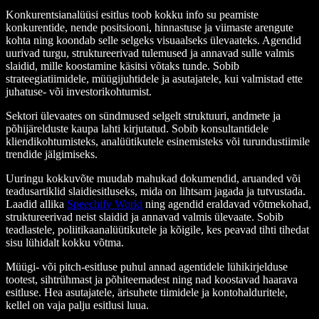
Konkurentsianalüüsi esitlus toob kokku info su peamiste
konkurentide, nende positsiooni, hinnastuse ja viimaste arengute
kohta ning koondab selle selgeks visuaalseks ülevaateks. Agendid
uurivad turgu, struktureerivad tulemused ja annavad sulle valmis
slaidid, mille koostamine käsitsi võtaks tunde. Sobib
strateegiatiimidele, müügijuhtidele ja asutajatele, kui valmistad ette
juhatuse- või investorikohtumist.
Sektori ülevaates on sündmused selgelt struktuuri, andmete ja
põhijärelduste kaupa lahti kirjutatud. Sobib konsultantidele
kliendikohtumisteks, analüütikutele esinemisteks või turundustiimile
trendide jälgimiseks.
Uuringu kokkuvõte muudab mahukad dokumendid, aruanded või
teadusartiklid slaidiesitluseks, mida on lihtsam jagada ja tutvustada.
Laadid allika
Speechify Worki
ning agendid eraldavad võtmekohad,
struktureerivad neist slaidid ja annavad valmis ülevaate. Sobib
teadlastele, poliitikaanalüütikutele ja kõigile, kes peavad tihti tihedat
sisu lühidalt kokku võtma.
Müügi- või pitch-esitluse puhul annad agentidele lühikirjelduse
tootest, sihtrühmast ja põhiteemadest ning nad koostavad haarava
esitluse. Hea asutajatele, ärisuhete tiimidele ja kontohalduritele,
kellel on vaja palju esitlusi luua.