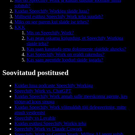
Mis on Speechify Work ja kuidas slaidide loomine sinna
sobitub?
Kuidas Speechify Workiga slaide luua?
Milliseid esitlusi Speechify Work teha suudab?
Miks on see parem kui slaide ise tehes?
KKK
Mis on Speechify Work?
Kas pean oskama kujundust, et Speechify Workiga
slaide teha?
Kas saan kasutada oma dokumente slaidide aluseks?
Kas Speechify Work on eraldi rakendus?
Kas saan agentide loodud slaide jagada?
Soovitatud postitused
Kuidas luua podcaste Speechify Workiga
Speechify Work vs. ChatGPT
Kuidas Speechify Work annab sulle meeskonna agente, kes
töötavad koos sinuga
Kuidas Speechify Work võimaldab töö delegeerimist, mitte
ainult vestlemist
Speechify vs Lovable
Kuidas esitlusi Speechify Workis teha
Speechify Work vs Claude Cowork
Speechify Work vs Gemini Spark: Milline AI agent sobib