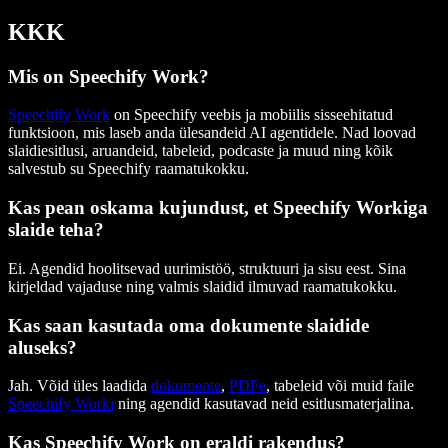
KKK
Mis on Speechify Work?
Speechify Work
on Speechify veebis ja mobiilis sisseehitatud
funktsioon, mis laseb anda ülesandeid AI agentidele. Nad loovad
slaidiesitlusi, aruandeid, tabeleid, podcaste ja muud ning kõik
salvestub su Speechify raamatukokku.
Kas pean oskama kujundust, et Speechify Workiga
slaide teha?
Ei. Agendid hoolitsevad uurimistöö, struktuuri ja sisu eest. Sina
kirjeldad vajaduse ning valmis slaidid ilmuvad raamatukokku.
Kas saan kasutada oma dokumente slaidide
aluseks?
Jah. Võid üles laadida
dokumente
,
PDFe
, tabeleid või muid faile
Speechify Worki
ning agendid kasutavad neid esitlusmaterjalina.
Kas Speechify Work on eraldi rakendus?