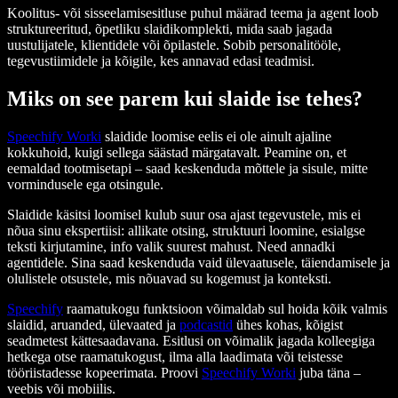
Koolitus- või sisseelamisesitluse puhul määrad teema ja agent loob
struktureeritud, õpetliku slaidikomplekti, mida saab jagada
uustulijatele, klientidele või õpilastele. Sobib personalitööle,
tegevustiimidele ja kõigile, kes annavad edasi teadmisi.
Miks on see parem kui slaide ise tehes?
Speechify Worki
slaidide loomise eelis ei ole ainult ajaline
kokkuhoid, kuigi sellega säästad märgatavalt. Peamine on, et
eemaldad tootmisetapi – saad keskenduda mõttele ja sisule, mitte
vormindusele ega otsingule.
Slaidide käsitsi loomisel kulub suur osa ajast tegevustele, mis ei
nõua sinu ekspertiisi: allikate otsing, struktuuri loomine, esialgse
teksti kirjutamine, info valik suurest mahust. Need annadki
agentidele. Sina saad keskenduda vaid ülevaatusele, täiendamisele ja
olulistele otsustele, mis nõuavad su kogemust ja konteksti.
Speechify
raamatukogu funktsioon võimaldab sul hoida kõik valmis
slaidid, aruanded, ülevaated ja
podcastid
ühes kohas, kõigist
seadmetest kättesaadavana. Esitlusi on võimalik jagada kolleegiga
hetkega otse raamatukogust, ilma alla laadimata või teistesse
tööriistadesse kopeerimata. Proovi
Speechify Worki
juba täna –
veebis või mobiilis.