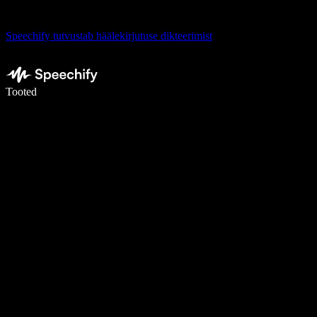
Speechify tutvustab häälekirjutuse dikteerimist
Kirjuta häälega 5× kiiremini
Tooted
Loe lähemalt