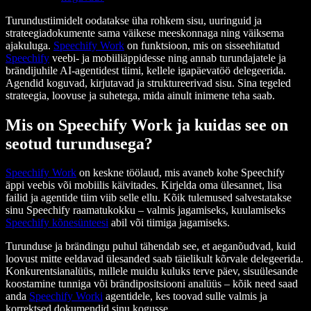
Turundustiimidelt oodatakse üha rohkem sisu, uuringuid ja
strateegiadokumente sama väikese meeskonnaga ning väiksema
ajakuluga.
Speechify Work
on funktsioon, mis on sisseehitatud
Speechify
veebi- ja mobiiliäppidesse ning annab turundajatele ja
brändijuhile AI-agentidest tiimi, kellele igapäevatöö delegeerida.
Agendid koguvad, kirjutavad ja struktureerivad sisu. Sina tegeled
strateegia, loovuse ja suhetega, mida ainult inimene teha saab.
Mis on Speechify Work ja kuidas see on
seotud turundusega?
Speechify Work
on keskne töölaud, mis avaneb kohe Speechify
äppi veebis või mobiilis käivitades. Kirjelda oma ülesannet, lisa
failid ja agentide tiim viib selle ellu. Kõik tulemused salvestatakse
sinu Speechify raamatukokku – valmis jagamiseks, kuulamiseks
Speechify kõnesünteesi
abil või tiimiga jagamiseks.
Turunduse ja brändingu puhul tähendab see, et aeganõudvad, kuid
loovust mitte eeldavad ülesanded saab täielikult kõrvale delegeerida.
Konkurentsianalüüs, millele muidu kuluks terve päev, sisuülesande
koostamine tunniga või brändipositsiooni analüüs – kõik need saad
anda
Speechify Worki
agentidele, kes toovad sulle valmis ja
korrektsed dokumendid sinu kogusse.