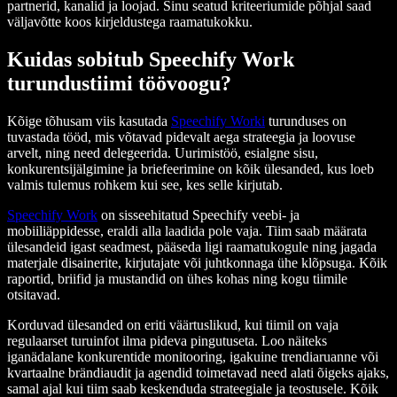
partnerid, kanalid ja loojad. Sinu seatud kriteeriumide põhjal saad
väljavõtte koos kirjeldustega raamatukokku.
Kuidas sobitub Speechify Work
turundustiimi töövoogu?
Kõige tõhusam viis kasutada
Speechify Worki
turunduses on
tuvastada tööd, mis võtavad pidevalt aega strateegia ja loovuse
arvelt, ning need delegeerida. Uurimistöö, esialgne sisu,
konkurentsijälgimine ja briefeerimine on kõik ülesanded, kus loeb
valmis tulemus rohkem kui see, kes selle kirjutab.
Speechify Work
on sisseehitatud Speechify veebi- ja
mobiiliäppidesse, eraldi alla laadida pole vaja. Tiim saab määrata
ülesandeid igast seadmest, pääseda ligi raamatukogule ning jagada
materjale disainerite, kirjutajate või juhtkonnaga ühe klõpsuga. Kõik
raportid, briifid ja mustandid on ühes kohas ning kogu tiimile
otsitavad.
Korduvad ülesanded on eriti väärtuslikud, kui tiimil on vaja
regulaarset turuinfot ilma pideva pingutuseta. Loo näiteks
iganädalane konkurentide monitooring, igakuine trendiaruanne või
kvartaalne brändiaudit ja agendid toimetavad need alati õigeks ajaks,
samal ajal kui tiim saab keskenduda strateegiale ja teostusele. Kõik