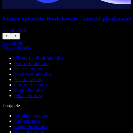
Kuidas Speechify Work töötab – sinu AI-pilvekaastöö
5. juuni 2026
5
Vaata kõiki
Tekstist kõneks
iPhone’i ja iPadi rakendus
Androidi rakendus
Maci rakendus
Windowsi rakendus
Veebirakendus
Chrome’i laiendus
Edge’i laiendus
Allalaadimised
Loojatele
AI häälegeneraator
Dubleerimine
Hääle kloonimine
Speechify Work