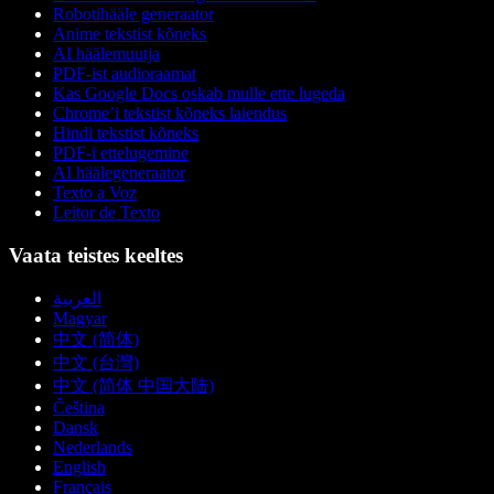
Robotihääle generaator
Anime tekstist kõneks
AI häälemuutja
PDF-ist audioraamat
Kas Google Docs oskab mulle ette lugeda
Chrome’i tekstist kõneks laiendus
Hindi tekstist kõneks
PDF-i ettelugemine
AI häälegeneraator
Texto a Voz
Leitor de Texto
Vaata teistes keeltes
العربية
Magyar
中文 (简体)
中文 (台灣)
中文 (简体 中国大陆)
Čeština
Dansk
Nederlands
English
Français