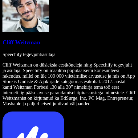
Cliff Weitzman
Speechify tegevjuht/asutaja
Cliff Weitzman on düsleksia eestkõneleja ning Speechify tegevjuht
ja asutaja. Speechify on maailma populaarseim kõnesünteesi
rakendus, millel on üle 100 000 viietärnilise arvustuse ja mis on App
Store'is Uudiste & Ajakirjade kategoorias esikohal. 2017. aastal
kanti Weitzman Forbesi „30 alla 30” nimekirja tema töö eest
interneti ligipääsetavuse parandamisel õpiraskustega inimestele. Cliff
Weitzmanist on kirjutanud ka EdSurge, Inc, PC Mag, Entrepreneur,
Mashable ja paljud teised juhtivad väljaanded.