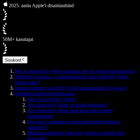
2025. aasta Apple'i disainiauhind
50M+ kasutajat
Sisukord
Mis on Speechify Work ja kuidas see on seotud turundusega?
Milliseid turundus- ja brändingutöid saab Speechify Work
delegeerida?
Kuidas sobitub Speechify Work turundustiimi töövoogu?
Korduma kippuvad küsimused
Mis on Speechify Work?
Kas Speechify Work on eraldi rakendus?
Kas Speechify Work saab luua minu tiimile
sisuloendeid?
Kas saan seadistada korduvaid brändi jälgimise
raporteid?
Millistest allikatest Speechify Worki agendid infot
koguvad?