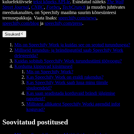
kuluefektiivsele
tekst kõneks API-le
. Esindatud näiteks
The Wall
Street Journal
,
CNBC
,
Forbes
,
TechCrunch
ja muudes juhtivates
meediakanalites, on Speechify maailma suurim kõnesünteesi
teenusepakkuja. Vaata lisaks:
speechify.com/news
,
speechify.com/blog
ja
speechify.com/press
.
Sisukord
Mis on Speechify Work ja kuidas see on seotud turundusega?
Milliseid turundus- ja brändingutöid saab Speechify Work
delegeerida?
Kuidas sobitub Speechify Work turundustiimi töövoogu?
Korduma kippuvad küsimused
Mis on Speechify Work?
Kas Speechify Work on eraldi rakendus?
Kas Speechify Work saab luua minu tiimile
sisuloendeid?
Kas saan seadistada korduvaid brändi jälgimise
raporteid?
Millistest allikatest Speechify Worki agendid infot
koguvad?
Soovitatud postitused