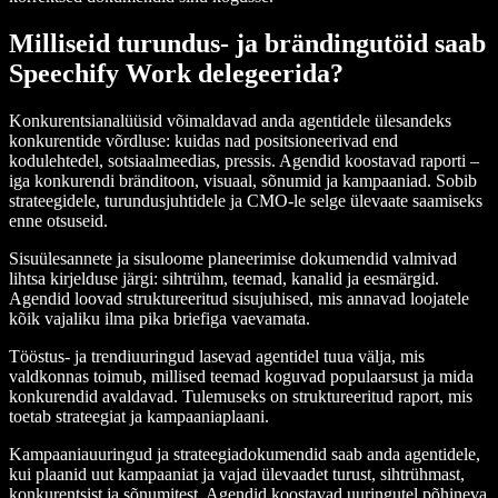
Milliseid turundus- ja brändingutöid saab
Speechify Work delegeerida?
Konkurentsianalüüsid võimaldavad anda agentidele ülesandeks
konkurentide võrdluse: kuidas nad positsioneerivad end
kodulehtedel, sotsiaalmeedias, pressis. Agendid koostavad raporti –
iga konkurendi bränditoon, visuaal, sõnumid ja kampaaniad. Sobib
strateegidele, turundusjuhtidele ja CMO-le selge ülevaate saamiseks
enne otsuseid.
Sisuülesannete ja sisuloome planeerimise dokumendid valmivad
lihtsa kirjelduse järgi: sihtrühm, teemad, kanalid ja eesmärgid.
Agendid loovad struktureeritud sisujuhised, mis annavad loojatele
kõik vajaliku ilma pika briefiga vaevamata.
Tööstus- ja trendiuuringud lasevad agentidel tuua välja, mis
valdkonnas toimub, millised teemad koguvad populaarsust ja mida
konkurendid avaldavad. Tulemuseks on struktureeritud raport, mis
toetab strateegiat ja kampaaniaplaani.
Kampaaniauuringud ja strateegiadokumendid saab anda agentidele,
kui plaanid uut kampaaniat ja vajad ülevaadet turust, sihtrühmast,
konkurentsist ja sõnumitest. Agendid koostavad uuringutel põhineva