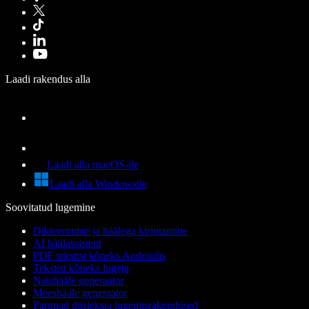
Laadi rakendus alla
Laadi alla macOS-ile
Laadi alla Windowsile
Soovitatud lugemine
Dikteerimine ja häälega kirjutamine
AI häälassistent
PDF tekstist kõneks Androidis
Tekstist kõneks lugeja
Naishääle generaator
Meeshääle generaator
Parimad düsleksia lugemisrakendused