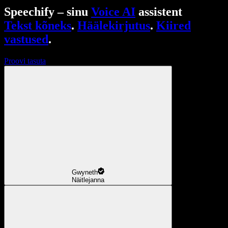
Speechify – sinu
Voice AI
assistent
Tekst kõneks
.
Häälekirjutus
.
Kiired
vastused
.
Proovi tasuta
Gwyneth
Näitlejanna