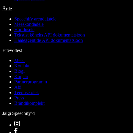
Ärile
Speechify arendajatele
Meeskondadele
Haridusele
Tekstist kõneks API dokumentatsioon
Hääleagentide API dokumentatsioon
Ettevõttest
Meist
Kontakt
Blogi
Karjäär
Partnerprogramm
Abi
Teenuse olek
Press
Brändikomplekt
Jälgi Speechify’d