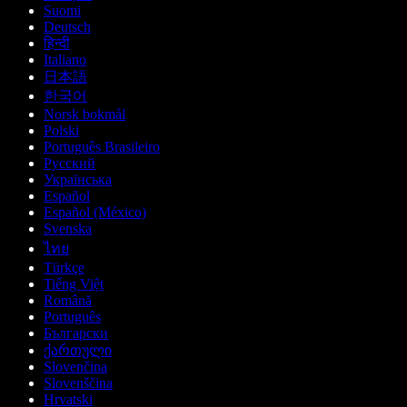
Suomi
Deutsch
हिन्दी
Italiano
日本語
한국어
Norsk bokmål
Polski
Português Brasileiro
Русский
Українська
Español
Español (México)
Svenska
ไทย
Türkçe
Tiếng Việt
Română
Português
Български
ქართული
Slovenčina
Slovenščina
Hrvatski