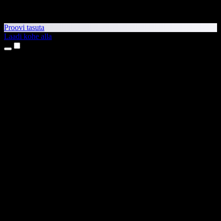
Proovi tasuta
Laadi kohe alla
Tooted
Tekst kõneks
iPhone’i ja iPadi rakendused
Androidi rakendus
Chrome’i laiendus
Edge’i laiendus
Veebirakendus
Maci rakendus
Windowsi rakendus