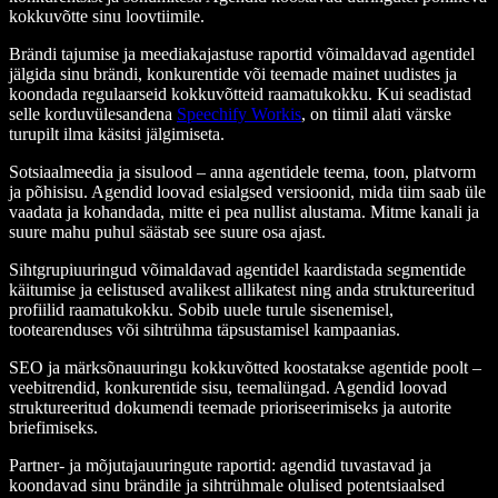
kokkuvõtte sinu loovtiimile.
Brändi tajumise ja meediakajastuse raportid võimaldavad agentidel
jälgida sinu brändi, konkurentide või teemade mainet uudistes ja
koondada regulaarseid kokkuvõtteid raamatukokku. Kui seadistad
selle korduvülesandena
Speechify Workis
, on tiimil alati värske
turupilt ilma käsitsi jälgimiseta.
Sotsiaalmeedia ja sisulood – anna agentidele teema, toon, platvorm
ja põhisisu. Agendid loovad esialgsed versioonid, mida tiim saab üle
vaadata ja kohandada, mitte ei pea nullist alustama. Mitme kanali ja
suure mahu puhul säästab see suure osa ajast.
Sihtgrupiuuringud võimaldavad agentidel kaardistada segmentide
käitumise ja eelistused avalikest allikatest ning anda struktureeritud
profiilid raamatukokku. Sobib uuele turule sisenemisel,
tootearenduses või sihtrühma täpsustamisel kampaanias.
SEO ja märksõnauuringu kokkuvõtted koostatakse agentide poolt –
veebitrendid, konkurentide sisu, teemalüngad. Agendid loovad
struktureeritud dokumendi teemade prioriseerimiseks ja autorite
briefimiseks.
Partner- ja mõjutajauuringute raportid: agendid tuvastavad ja
koondavad sinu brändile ja sihtrühmale olulised potentsiaalsed