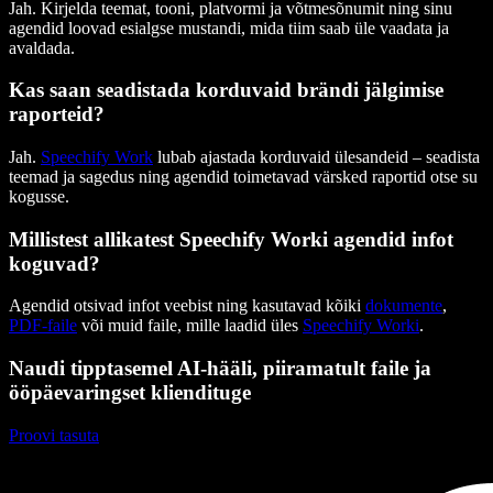
Jah. Kirjelda teemat, tooni, platvormi ja võtmesõnumit ning sinu
agendid loovad esialgse mustandi, mida tiim saab üle vaadata ja
avaldada.
Kas saan seadistada korduvaid brändi jälgimise
raporteid?
Jah.
Speechify Work
lubab ajastada korduvaid ülesandeid – seadista
teemad ja sagedus ning agendid toimetavad värsked raportid otse su
kogusse.
Millistest allikatest Speechify Worki agendid infot
koguvad?
Agendid otsivad infot veebist ning kasutavad kõiki
dokumente
,
PDF-faile
või muid faile, mille laadid üles
Speechify Worki
.
Naudi tipptasemel AI-hääli, piiramatult faile ja
ööpäevaringset kliendituge
Proovi tasuta