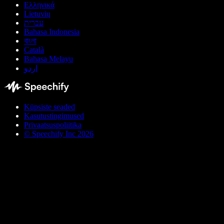
Ελληνικά
Lietuvių
עברית
Bahasa Indonesia
বাংলা
Català
Bahasa Melayu
اردو
Küpsiste seaded
Kasutustingimused
Privaatsuspoliitika
© Speechify Inc 2026