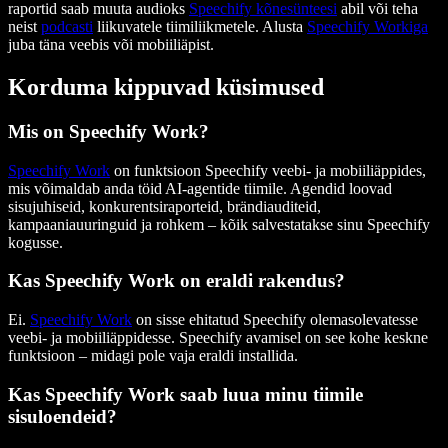
raportid saab muuta audioks
Speechify kõnesünteesi
abil või teha
neist
podcasti
liikuvatele tiimiliikmetele. Alusta
Speechify Workiga
juba täna veebis või mobiiliäpist.
Korduma kippuvad küsimused
Mis on Speechify Work?
Speechify Work
on funktsioon Speechify veebi- ja mobiiliäppides,
mis võimaldab anda töid AI-agentide tiimile. Agendid loovad
sisujuhiseid, konkurentsiraporteid, brändiauditeid,
kampaaniauuringuid ja rohkem – kõik salvestatakse sinu Speechify
kogusse.
Kas Speechify Work on eraldi rakendus?
Ei.
Speechify Work
on sisse ehitatud Speechify olemasolevatesse
veebi- ja mobiiliäppidesse. Speechify avamisel on see kohe keskne
funktsioon – midagi pole vaja eraldi installida.
Kas Speechify Work saab luua minu tiimile
sisuloendeid?