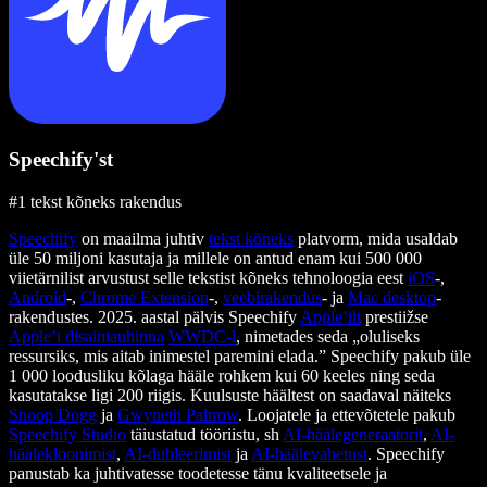
Speechify'st
#1 tekst kõneks rakendus
Speechify
on maailma juhtiv
tekst kõneks
platvorm, mida usaldab
üle 50 miljoni kasutaja ja millele on antud enam kui 500 000
viietärnilist arvustust selle tekstist kõneks tehnoloogia eest
iOS
-,
Android
-,
Chrome Extension
-,
veebirakendus
- ja
Mac desktop
-
rakendustes. 2025. aastal pälvis Speechify
Apple’ilt
prestiižse
Apple’i disainiauhinna
WWDC-l
, nimetades seda „oluliseks
ressursiks, mis aitab inimestel paremini elada.” Speechify pakub üle
1 000 loodusliku kõlaga hääle rohkem kui 60 keeles ning seda
kasutatakse ligi 200 riigis. Kuulsuste häältest on saadaval näiteks
Snoop Dogg
ja
Gwyneth Paltrow
. Loojatele ja ettevõtetele pakub
Speechify Studio
täiustatud tööriistu, sh
AI-häälegeneraatorit
,
AI-
häälekloonimist
,
AI-dubleerimist
ja
AI-häälevahetust
. Speechify
panustab ka juhtivatesse toodetesse tänu kvaliteetsele ja