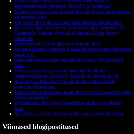
Miks on Speechify parim AI tööriist lugemiseks ja
ligipääsetavuseks võrreldes ChatGPT ja Geminiga?
Kuidas juristid kasutavad Speechify’d õigusliku uurimistöö ja
kirjutamise jaoks
Kas Speechify loob ise oma tehisintellekti häälmudeleid?
Speechify ületab Perplexity, NotebookLM-i, DeepSeek AI,
Grammarly, Notioni, Otter AI ja Manus AI App Store'i
edetabelis
Parimad hääle AI tööviljakuse tööriistad 2026
Kuidas kasutada Speechify’d häälepõhiseks tehisintellekti abil
uurimiseks
Miks miljonid kasutajad vahetavad Alexa ja Siri Speechify
vastu
Miks on Speechify parem tehisintellektil põhinev
uurimistööriist kui ChatGPT, Gemini või NotebookLM
Speechify vs Microsoft Copilot: Kuidas valida endale
sobivaim AI-assistent
Miks hääl on inimkonna kiireim liides (ja miks Speechify selle
ümber on loodud)
10 häälkäsku, mis teevad Speechifyst abilise, kes edestab
Sirid
Speechify vs. Grok: Kuidas valida endale sobiv AI-abiline
Viimased blogipostitused