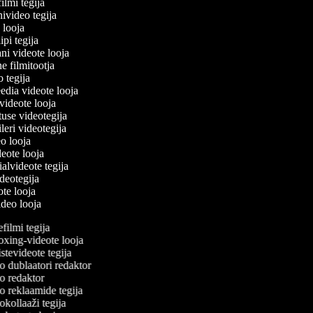
filmi tegija
nivideo tegija
o looja
ipi tegija
ni videote looja
ne filmitootja
eo tegija
eedia videote looja
-videote looja
tuse videotegija
eileri videotegija
eo looja
ideote looja
ialvideote tegija
ideotegija
ote looja
ideo looja
ilmi tegija
ing-videote looja
tevideote tegija
 dublaatori redaktor
 redaktor
 reklaamide tegija
kollaaži tegija