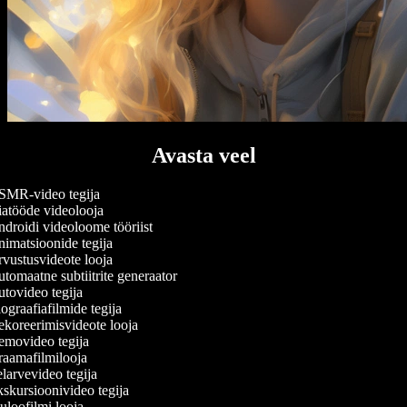
Avasta veel
MR-video tegija
atööde videolooja
droidi videoloome tööriist
imatsioonide tegija
vustusvideote looja
tomaatne subtiitrite generaator
tovideo tegija
ograafiafilmide tegija
koreerimisvideote looja
movideo tegija
aamafilmilooja
larvevideo tegija
skursioonivideo tegija
uloofilmi looja