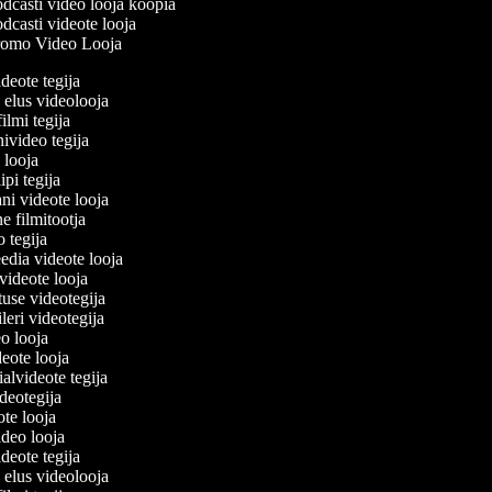
dcasti video looja koopia
dcasti videote looja
omo Video Looja
ideote tegija
 elus videolooja
filmi tegija
nivideo tegija
o looja
ipi tegija
ni videote looja
ne filmitootja
eo tegija
eedia videote looja
-videote looja
tuse videotegija
eileri videotegija
eo looja
ideote looja
ialvideote tegija
ideotegija
ote looja
ideo looja
ideote tegija
 elus videolooja