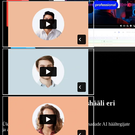
Lai valik mees- ja naishääli eri
aktsentidega
Ükski projekt ei pea kõlama ühtemoodi. Vali sadade AI häältegijate
ja aktsentide hulgast ning kohanda neid.