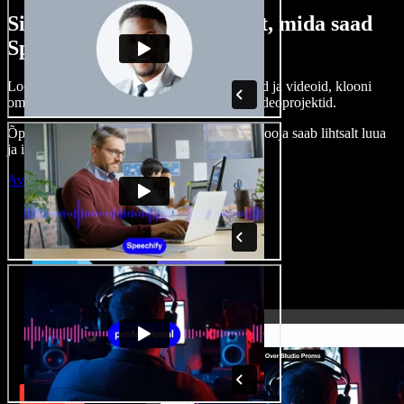
Siin on vaid väike osa sellest, mida saad
Speechify Studioga teha.
Loo voice-over’eid, kasuta tasuta pilte, helisid ja videoid, klooni
oma häält ja pane kokku terviklikud audio-videoprojektid.
Õppimiskõver puudub, kõik töötab veebis – looja saab lihtsalt luua
ja ideed kiiresti ellu viia.
Ava Studio