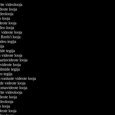
erite videolooja
videote looja
videolooja
o looja
deote looja
ideo looja
a videote looja
i Reels'i looja
video tegija
gija
ride tegija
a videote looja
ariavideote looja
videote looja
ilmide tegija
eo tegija
-vastuste videote looja
de videote looja
omavideote looja
erite videolooja
videote looja
videolooja
o looja
deote looja