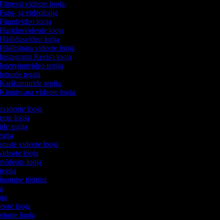
Fitnessi videote looja
Foto- ja videolooja
Fännivideo looja
Haridusvideote looja
Hääldusvideo looja
Häälnäoga videote looja
Instagrami Reels'i looja
Intervjuuvideo tegija
Introde tegija
Karikatuuride tegija
Kinnisvara videote looja
avideote looja
eote looja
ide tegija
tegija
stuste videote looja
videote looja
videote looja
tegija
loomise tööriist
ja
oja
deote looja
etuste looja