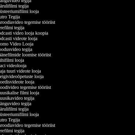
nguvideo tegija
ulifilmi tegija
steeriumifilmi looja
tro Tegija
roodiavideo tegemise tööriist
efilmi tegija
dcasti video looja koopia
dcasti videote looja
omo Video Looja
odusvideo tegija
änefilmide loomise tööriist
hifilmi looja
ci videolooja
ja tuuri videote looja
igivideoõpetuste looja
edisvideote looja
odivideo tegemise tööriist
usikalise filmi looja
usikavideo tegija
nguvideo tegija
ulifilmi tegija
steeriumifilmi looja
tro Tegija
roodiavideo tegemise tööriist
efilmi tegija