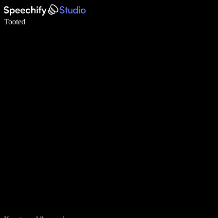
Kirjuta häälega 5× kiiremini
Tooted
Loe lähemalt