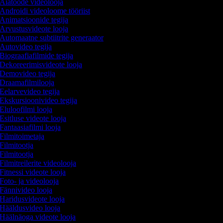
Aiatööde videolooja
Androidi videoloome tööriist
Animatsioonide tegija
Arvustusvideote looja
Automaatne subtiitrite generaator
Autovideo tegija
Biograafiafilmide tegija
Dekoreerimisvideote looja
Demovideo tegija
Draamafilmilooja
Eelarvevideo tegija
Ekskursioonivideo tegija
Eluloofilmi looja
Esitluse videote looja
Fantaasiafilmi looja
Filmitoimetaja
Filmitootja
Filmitootja
Filmitreilerite videolooja
Fitnessi videote looja
Foto- ja videolooja
Fännivideo looja
Haridusvideote looja
Hääldusvideo looja
Häälnäoga videote looja