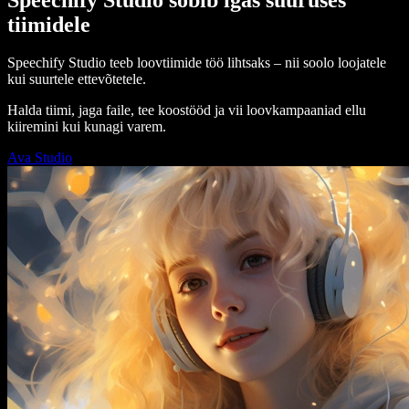
tiimidele
Speechify Studio teeb loovtiimide töö lihtsaks – nii soolo loojatele
kui suurtele ettevõtetele.
Halda tiimi, jaga faile, tee koostööd ja vii loovkampaaniad ellu
kiiremini kui kunagi varem.
Ava Studio