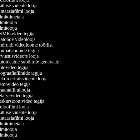
tluse videote looja
taasiafilmi looja
lmitoimetaja
lmitootja
lmitootja
MR-video tegija
atööde videolooja
droidi videoloome tööriist
imatsioonide tegija
vustusvideote looja
tomaatne subtiitrite generaator
tovideo tegija
ograafiafilmide tegija
koreerimisvideote looja
movideo tegija
aamafilmilooja
larvevideo tegija
skursioonivideo tegija
uloofilmi looja
tluse videote looja
taasiafilmi looja
lmitoimetaja
lmitootja
lmitootja