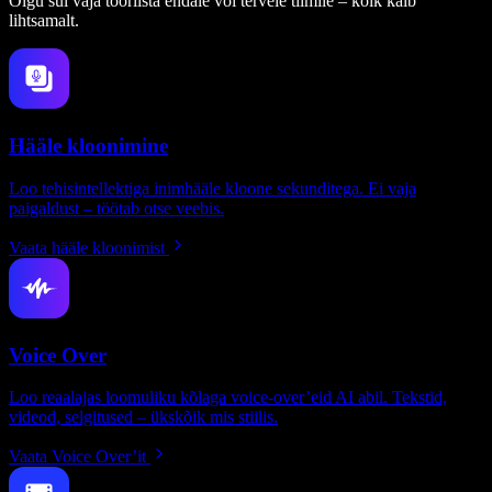
Olgu sul vaja tööriista endale või tervele tiimile – kõik käib
lihtsamalt.
Hääle kloonimine
Loo tehisintellektiga inimhääle kloone sekunditega. Ei vaja
paigaldust – töötab otse veebis.
Vaata hääle kloonimist
Voice Over
Loo reaalajas loomuliku kõlaga voice-over’eid AI abil. Tekstid,
videod, selgitused – ükskõik mis stiilis.
Vaata Voice Over’it