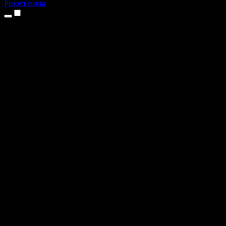
Proovi tasuta
Tooted
Tekst kõneks
iPhone’i ja iPadi rakendused
Androidi rakendus
Chrome’i laiendus
Edge’i laiendus
Veebirakendus
Maci rakendus
Windowsi rakendus
AI häältegeneraator
Pealelugemine
Dublaaž
Hääle kloonimine