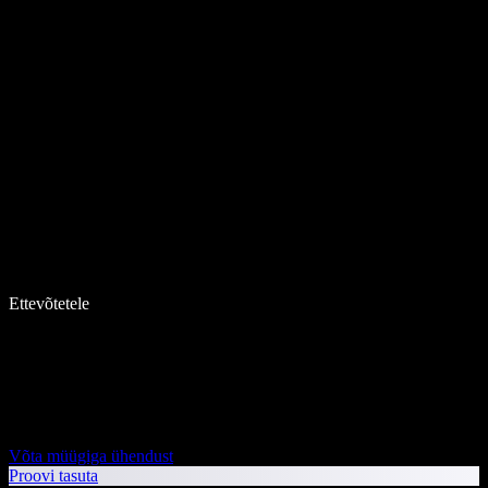
Ettevõtetele
Võta müügiga ühendust
Proovi tasuta