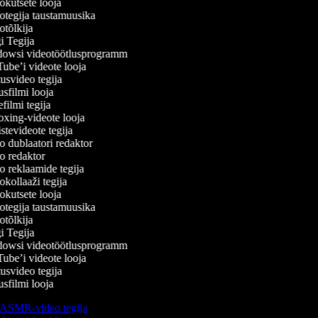
kutsete looja
tegija taustamuusika
tõlkija
 Tegija
owsi videotöötlusprogramm
be’i videote looja
svideo tegija
filmi looja
ilmi tegija
ing-videote looja
tevideote tegija
 dublaatori redaktor
 redaktor
 reklaamide tegija
kollaaži tegija
kutsete looja
tegija taustamuusika
tõlkija
 Tegija
owsi videotöötlusprogramm
be’i videote looja
svideo tegija
filmi looja
ASMR-video tegija