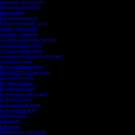
Instagrami Reels'i looja
Intervjuuvideo tegija
Introde tegija
Karikatuuride tegija
Kinnisvara videote looja
ASMR-video tegija
Aiatööde videolooja
Androidi videoloome tööriist
Animatsioonide tegija
Arvustusvideote looja
Automaatne subtiitrite generaator
Autovideo tegija
Biograafiafilmide tegija
Dekoreerimisvideote looja
Demovideo tegija
Draamafilmilooja
Eelarvevideo tegija
Ekskursioonivideo tegija
Eluloofilmi looja
Esitluse videote looja
Fantaasiafilmi looja
Filmitoimetaja
Filmitootja
Filmitootja
Filmitreilerite videolooja