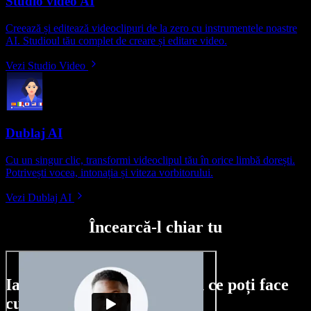
Studio video AI
Creează și editează videoclipuri de la zero cu instrumentele noastre
AI. Studioul tău complet de creare și editare video.
Vezi Studio Video
Dublaj AI
Cu un singur clic, transformi videoclipul tău în orice limbă dorești.
Potrivești vocea, intonația și viteza vorbitorului.
Vezi Dublaj AI
Încearcă-l chiar tu
Iată doar o mică mostră din ce poți face
cu Speechify Studio.