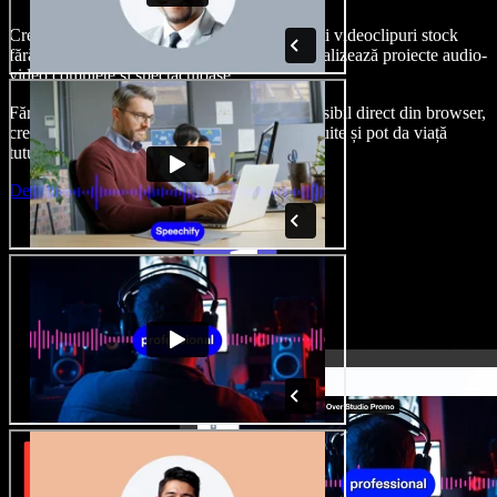
Creează voci din off, adaugă imagini, audio și videoclipuri stock
fără drepturi de autor, clonează-ți vocea și finalizează proiecte audio-
video complete și spectaculoase.
Fără curba clasică de învățare și cu totul accesibil direct din browser,
creatorii de conținut pot depăși limitele obișnuite și pot da viață
tuturor ideilor lor creative.
Deschide Studio