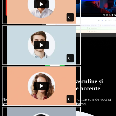
Selecție largă de voci masculine și
feminine, cu tot felul de accente
Niciun proiect nu trebuie să sune la fel. Alege dintre sute de voci și
accente AI și personalizează-le exact cum îți dorești.