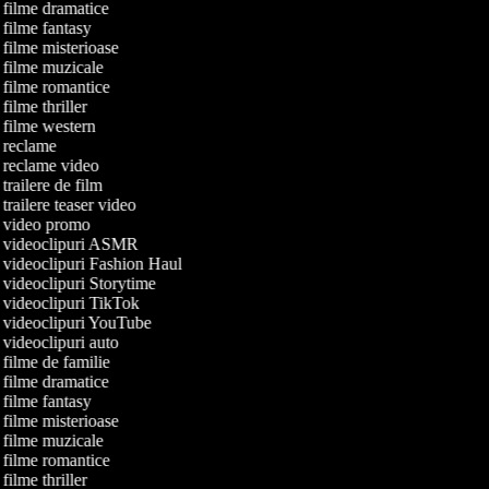
e filme dramatice
e filme fantasy
e filme misterioase
e filme muzicale
e filme romantice
 filme thriller
e filme western
e reclame
e reclame video
 trailere de film
 trailere teaser video
de video promo
de videoclipuri ASMR
e videoclipuri Fashion Haul
e videoclipuri Storytime
e videoclipuri TikTok
e videoclipuri YouTube
e videoclipuri auto
e filme de familie
e filme dramatice
e filme fantasy
e filme misterioase
e filme muzicale
e filme romantice
 filme thriller