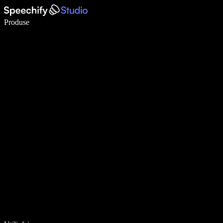
Scrie de 5× mai repede cu dictarea vocală
Produse
Află mai multe