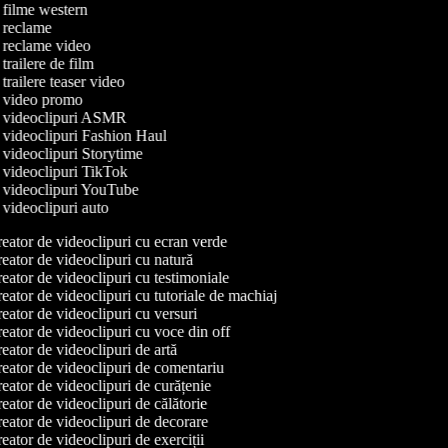
e filme western
e reclame
e reclame video
 trailere de film
 trailere teaser video
de video promo
de videoclipuri ASMR
e videoclipuri Fashion Haul
e videoclipuri Storytime
e videoclipuri TikTok
e videoclipuri YouTube
e videoclipuri auto
eator de videoclipuri cu ecran verde
eator de videoclipuri cu natură
eator de videoclipuri cu testimoniale
eator de videoclipuri cu tutoriale de machiaj
eator de videoclipuri cu versuri
eator de videoclipuri cu voce din off
eator de videoclipuri de artă
eator de videoclipuri de comentariu
eator de videoclipuri de curățenie
eator de videoclipuri de călătorie
eator de videoclipuri de decorare
ator de videoclipuri de exerciții