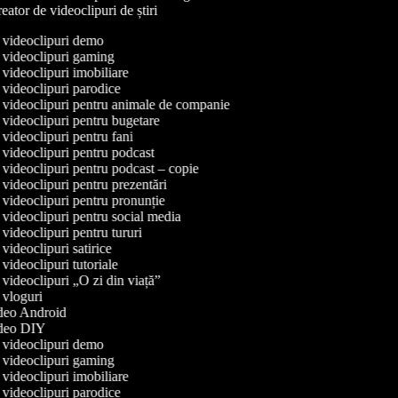
ator de videoclipuri de știri
e videoclipuri demo
e videoclipuri gaming
e videoclipuri imobiliare
e videoclipuri parodice
e videoclipuri pentru animale de companie
e videoclipuri pentru bugetare
e videoclipuri pentru fani
e videoclipuri pentru podcast
e videoclipuri pentru podcast – copie
e videoclipuri pentru prezentări
e videoclipuri pentru pronunție
e videoclipuri pentru social media
e videoclipuri pentru tururi
e videoclipuri satirice
e videoclipuri tutoriale
e videoclipuri „O zi din viață”
e vloguri
video Android
video DIY
e videoclipuri demo
e videoclipuri gaming
e videoclipuri imobiliare
e videoclipuri parodice