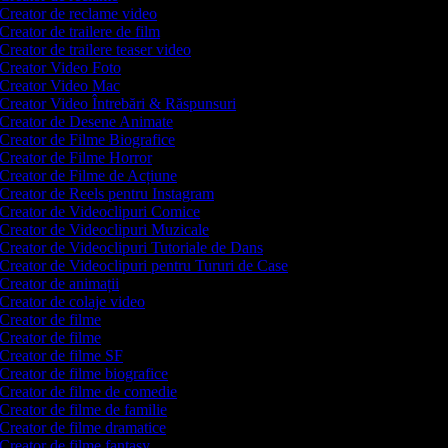
Creator de reclame video
Creator de trailere de film
Creator de trailere teaser video
Creator Video Foto
Creator Video Mac
Creator Video Întrebări & Răspunsuri
Creator de Desene Animate
Creator de Filme Biografice
Creator de Filme Horror
Creator de Filme de Acțiune
Creator de Reels pentru Instagram
Creator de Videoclipuri Comice
Creator de Videoclipuri Muzicale
Creator de Videoclipuri Tutoriale de Dans
Creator de Videoclipuri pentru Tururi de Case
Creator de animații
Creator de colaje video
Creator de filme
Creator de filme
Creator de filme SF
Creator de filme biografice
Creator de filme de comedie
Creator de filme de familie
Creator de filme dramatice
Creator de filme fantasy