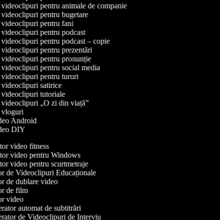
e videoclipuri pentru animale de companie
e videoclipuri pentru bugetare
e videoclipuri pentru fani
e videoclipuri pentru podcast
e videoclipuri pentru podcast – copie
e videoclipuri pentru prezentări
e videoclipuri pentru pronunție
e videoclipuri pentru social media
e videoclipuri pentru tururi
e videoclipuri satirice
e videoclipuri tutoriale
e videoclipuri „O zi din viață”
e vloguri
video Android
video DIY
or video fitness
or video pentru Windows
or video pentru scurtmetraje
r de Videoclipuri Educaționale
r de dublare video
r de film
r video
ator automat de subtitrări
ator de Videoclipuri de Interviu