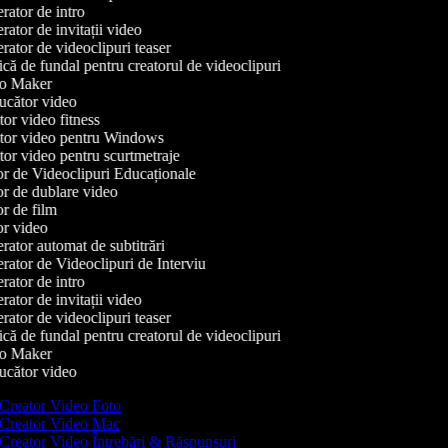
ator de intro
ator de invitații video
ator de videoclipuri teaser
ă de fundal pentru creatorul de videoclipuri
o Maker
cător video
or video fitness
or video pentru Windows
or video pentru scurtmetraje
r de Videoclipuri Educaționale
r de dublare video
r de film
r video
ator automat de subtitrări
ator de Videoclipuri de Interviu
ator de intro
ator de invitații video
ator de videoclipuri teaser
ă de fundal pentru creatorul de videoclipuri
o Maker
cător video
Creator Video Foto
Creator Video Mac
Creator Video Întrebări & Răspunsuri