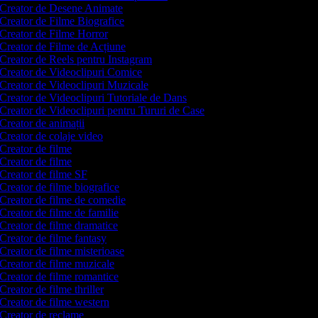
Creator de Desene Animate
Creator de Filme Biografice
Creator de Filme Horror
Creator de Filme de Acțiune
Creator de Reels pentru Instagram
Creator de Videoclipuri Comice
Creator de Videoclipuri Muzicale
Creator de Videoclipuri Tutoriale de Dans
Creator de Videoclipuri pentru Tururi de Case
Creator de animații
Creator de colaje video
Creator de filme
Creator de filme
Creator de filme SF
Creator de filme biografice
Creator de filme de comedie
Creator de filme de familie
Creator de filme dramatice
Creator de filme fantasy
Creator de filme misterioase
Creator de filme muzicale
Creator de filme romantice
Creator de filme thriller
Creator de filme western
Creator de reclame