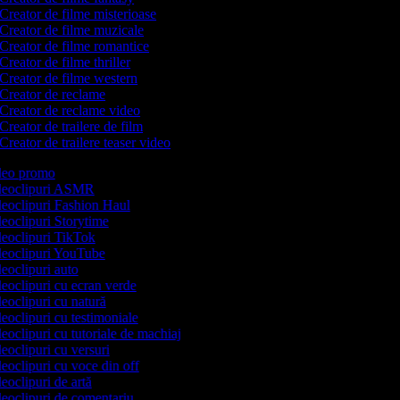
Creator de filme misterioase
Creator de filme muzicale
Creator de filme romantice
Creator de filme thriller
Creator de filme western
Creator de reclame
Creator de reclame video
Creator de trailere de film
Creator de trailere teaser video
ideo promo
videoclipuri ASMR
ideoclipuri Fashion Haul
ideoclipuri Storytime
ideoclipuri TikTok
ideoclipuri YouTube
deoclipuri auto
deoclipuri cu ecran verde
deoclipuri cu natură
deoclipuri cu testimoniale
deoclipuri cu tutoriale de machiaj
deoclipuri cu versuri
deoclipuri cu voce din off
deoclipuri de artă
ideoclipuri de comentariu