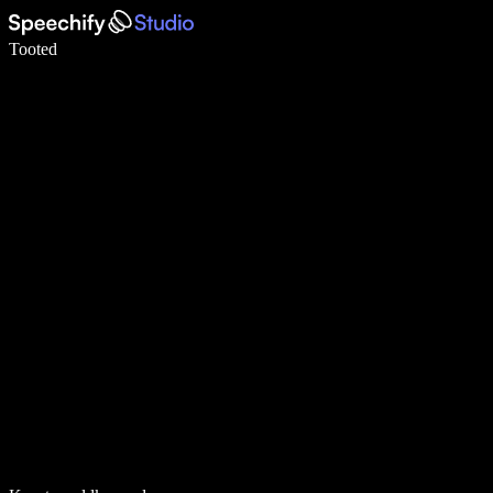
Kirjuta häälega 5× kiiremini
Tooted
Loe lähemalt