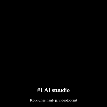
#1 AI stuudio
Kõik-ühes hääl- ja videotööriist