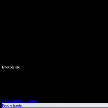
Ettevõtetele
Võta müügiga ühendust
Proovi tasuta