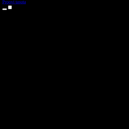
Proovi tasuta
Tooted
Tekst kõneks
iPhone’i ja iPadi rakendused
Androidi rakendus
Chrome’i laiendus
Edge’i laiendus
Veebirakendus
Maci rakendus
Windowsi rakendus
AI häältegeneraator
Pealelugemine
Dublaaž
Hääle kloonimine