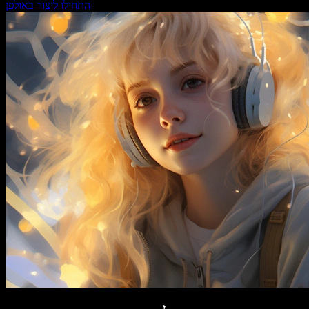
התחילו ליצור באולפן