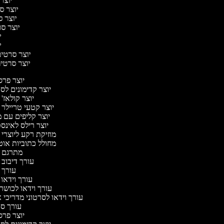
יוצר 
יוצר סר
יוצר סר
יוצר סרט
יו
יו
יוצר סרטים 
יוצר סרטים 
יוצר פר
יוצר קדימונים ל
יוצר קולאז'
יוצר קטעי טריילר 
יוצר קליפים עם 
יוצר רילס לאינ
מוזיקת רקע ליוצרי 
מחולל כתוביות או
מתרגם 
עורך דיבוב 
עורך 
עורך וידאו 
עורך וידאו לכושר 
עורך וידאו לסרטוני מדריכי 
עורך ס
יוצר פר