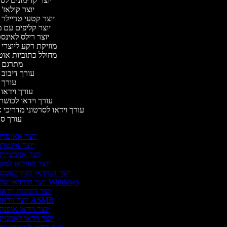
יוצר קדימונים ל
יוצר קולאז'
יוצר קטעי טריילר 
יוצר קליפים עם 
יוצר רילס לאינ
מוזיקת רקע ליוצרי 
מחולל כתוביות או
מתרגם 
עורך דיבוב 
עורך 
עורך וידאו 
עורך וידאו לכושר 
עורך וידאו לסרטוני מדריכי 
עורך ס
יוצר אאוטרו
יוצר אינטרו
יוצר אנימציות
יוצר הווידאו למק
יוצר הווידאו לפודקאסט
יוצר הווידאו של Windows
יוצר הזמנות וידאו
יוצר וידאו ASMR
יוצר וידאו אופנה
יוצר וידאו לאמנות