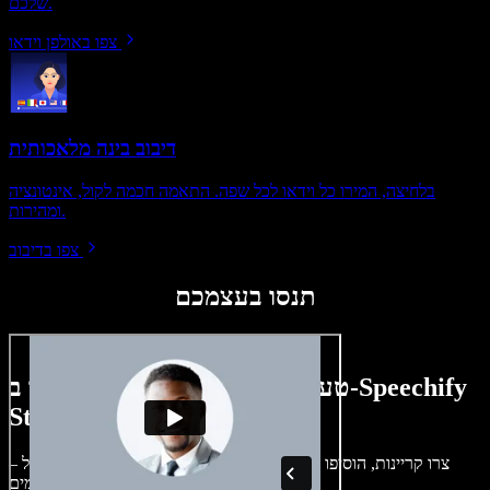
שלכם.
צפו באולפן וידאו
דיבוב בינה מלאכותית
בלחיצה, המירו כל וידאו לכל שפה. התאמה חכמה לקול, אינטונציה
ומהירות.
צפו בדיבוב
תנסו בעצמכם
טעימה קטנה ממה שתוכלו ליצור ב-Speechify
Studio.
צרו קריינות, הוסיפו תמונות ללא זכויות, אודיו, סרטונים ושיבוט קול –
לפרויקטים קוליים־חזותיים מושלמים.