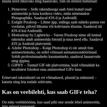
muuta need liikuvaks ning haaravaks. Siin on mõned tuntumad:
Plotaverse
– Selle rakendusega saab fotol teatud osad
animeerida ja luua korduva video, mida nimetatakse
Plotagraphiks. Saadaval iOS-il ja Androidil.
Enlight Pixaloop
– Lihtne äpp, millega saab näiteks panna vee
voolama, pilved liikuma või kohviauru tõusma. Saadaval nii
iOS-il kui Androidil.
Motionleap by Lightricks
– Varem Pixaloop nime all tuntud
rakendus aitab animeerida fotosid ja tuua need ellu. Saadaval
iOS ja Android platvormil.
Adobe Photoshop
– Kuigi Photoshop ei ole ainult foto
animeerimiseks, on sellel võimsad animatsioonitööriistad.
Sobib professionaalseks kasutamiseks, saadaval lauaarvutis
ning äppina.
GIPHY
– Tuntud GIF-ide platvormina, kuid võimaldab ka
tavalistest fotodest oma animeeritud GIFe luua.
Erinevatel rakendustel on eri võimalused, plussid ja miinused –
katseta ning leia endale sobivaim.
Kas on veebilehti, kus saab GIFe teha?
On mitu veebitööriista, kus saad pilti otse nende lehel animeerida.
Siin mõned tuntumad: