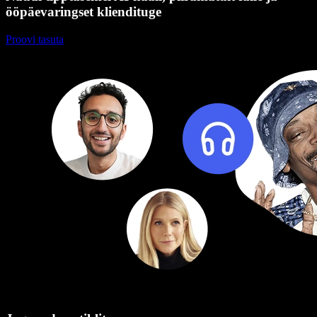
ööpäevaringset kliendituge
Proovi tasuta