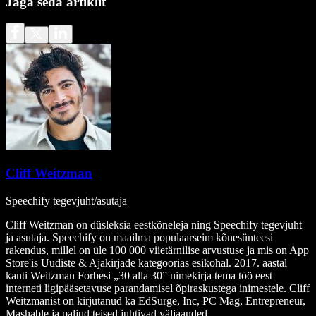
Jaga seda artiklit
Cliff Weitzman
Speechify tegevjuht/asutaja
Cliff Weitzman on düsleksia eestkõneleja ning Speechify tegevjuht
ja asutaja. Speechify on maailma populaarseim kõnesünteesi
rakendus, millel on üle 100 000 viietärnilise arvustuse ja mis on App
Store'is Uudiste & Ajakirjade kategoorias esikohal. 2017. aastal
kanti Weitzman Forbesi „30 alla 30” nimekirja tema töö eest
interneti ligipääsetavuse parandamisel õpiraskustega inimestele. Cliff
Weitzmanist on kirjutanud ka EdSurge, Inc, PC Mag, Entrepreneur,
Mashable ja paljud teised juhtivad väljaanded.