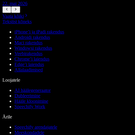
22. mai 2026
1
Vaata kõiki
Tekstist kõneks
iPhone’i ja iPadi rakendus
Androidi rakendus
Maci rakendus
Windowsi rakendus
Veebirakendus
Chrome’i laiendus
Edge’i laiendus
Allalaadimised
Loojatele
AI häälegeneraator
Dubleerimine
Hääle kloonimine
Speechify Work
Ärile
Speechify arendajatele
Meeskondadele