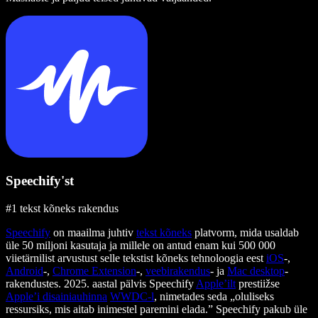
Speechify'st
#1 tekst kõneks rakendus
Speechify
on maailma juhtiv
tekst kõneks
platvorm, mida usaldab
üle 50 miljoni kasutaja ja millele on antud enam kui 500 000
viietärnilist arvustust selle tekstist kõneks tehnoloogia eest
iOS
-,
Android
-,
Chrome Extension
-,
veebirakendus
- ja
Mac desktop
-
rakendustes. 2025. aastal pälvis Speechify
Apple’ilt
prestiižse
Apple’i disainiauhinna
WWDC-l
, nimetades seda „oluliseks
ressursiks, mis aitab inimestel paremini elada.” Speechify pakub üle