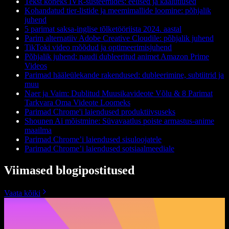
Tekst kõneks IVR-süsteemides: eelised ja kaalutlused
Kohandatud tier-listide ja meemimallide loomine: põhjalik
juhend
5 parimat saksa-inglise tõlketööriista 2024. aastal
Parim alternatiiv Adobe Creative Cloudile: põhjalik juhend
TikToki video mõõdud ja optimeerimisjuhend
Põhjalik juhend: naudi dubleeritud animet Amazon Prime
Videos
Parimad hääleülekande rakendused: dubleerimine, subtiitrid ja
muu
Naer ja Vaim: Dublitud Muusikavideote Võlu & 8 Parimat
Tarkvara Oma Videote Loomeks
Parimad Chrome'i laiendused produktiivsuseks
Shounen Ai mõistmine: Süvavaatlus poiste armastus-anime
maailma
Parimad Chrome’i laiendused sisuloojatele
Parimad Chrome’i laiendused sotsiaalmeediale
Viimased blogipostitused
Vaata kõiki