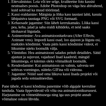
Ettevalmistus:
Leia või tee selge, kvaliteetne foto kassist
neutraalses poosis. Adobe Photoshop on väga hea abivahend,
kuid sobivad ka muud tööriistad.
Kassi eraldamine:
Märgista ja lõika kass taustast lahti, kasuta
läbipaistva taustaga PNG või SVG formaati.
Kehaosade jagamine:
Siin läheb keerukamaks. Lõika kassi
pea, keha, jalad ja saba eraldi kihtideks, et neid saaks
ükshaaval liigutada.
Animeerimine:
Ava animatsioonitarkvara (After Effects,
Animate vms). Impordi kassi osad, loo ajajoon ja liiguta osi,
matkides kõndimist. Vaata päris kassi kõndimise videot, et
liikumine näeks loomulik välja.
Viimistlus:
Hea animatsiooni saladus peitub detailides. Sätid
ajastust ja sujuvust, vajadusel lisad kaadreid, mängid
liikumisega, et tulemus oleks võimalikult loomulik.
Renderdamine:
Kui animatsioon on valmis, salvesta see
sobivas vormingus, näiteks GIFina või videona.
Jagamine:
Nüüd saad oma liikuva kassi lisada projekti või
jagada seda sotsiaalmeedias.
Pane tähele, et kassi kõndima panemine võib algajale keeruline
tunduda. Vaata õppevideoid või võta osa animatsioonikursusest.
Harjutamine on võtmetähtsusega ning iga uus projekt annab
võimaluse oskusi lihvida.