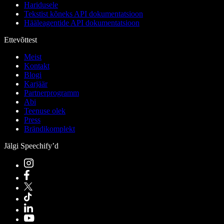
Haridusele
Tekstist kõneks API dokumentatsioon
Hääleagentide API dokumentatsioon
Ettevõttest
Meist
Kontakt
Blogi
Karjäär
Partnerprogramm
Abi
Teenuse olek
Press
Brändikomplekt
Jälgi Speechify’d