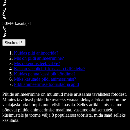
50M+ kasutajat
Sisukord
Kuidas pilti animeerida?
Mis on pildi animeerimine?
Mis rakendus teeb GIFe?
Kas on veebilehti, kus saab GIFe teha?
Kuidas panna kassi pilt kõndima?
Miks kasutada pildi animeerimist?
Pildi animeerimise tööriistad ja äpid
Piltide animeerimine on muutnud meie arusaama tavalistest fotodest.
Muutes tavalised pildid liikuvateks visuaalideks, aitab animeerimine
vaatajaskonda hoopis uuel viisil kaasata. Selles artiklis tutvustame
põnevat piltide animeerimise maailma, vastame olulisematele
küsimustele ja toome välja 8 populaarset tööriista, mida saad selleks
kasutada.