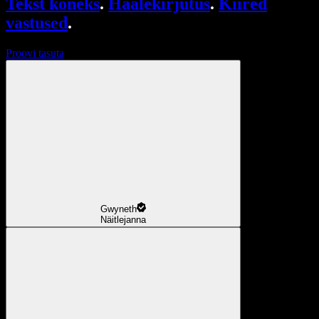
Tekst kõneks
.
Häälekirjutus
.
Kiired
vastused
.
Proovi tasuta
Gwyneth
Näitlejanna