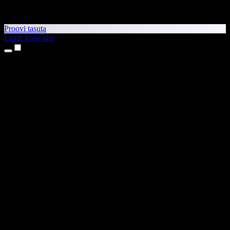
Proovi tasuta
Laadi kohe alla
Tooted
Tekst kõneks
iPhone’i ja iPadi rakendused
Androidi rakendus
Chrome’i laiendus
Edge’i laiendus
Veebirakendus
Maci rakendus
Windowsi rakendus