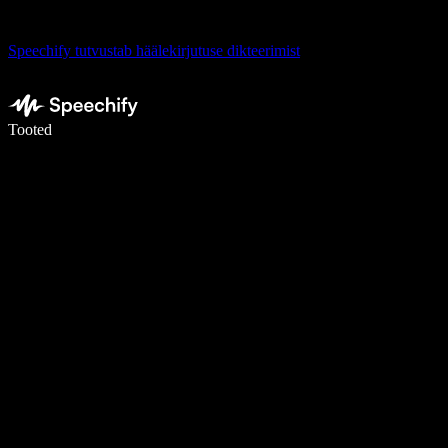
Speechify tutvustab häälekirjutuse dikteerimist
Kirjuta häälega 5× kiiremini
Tooted
Loe lähemalt