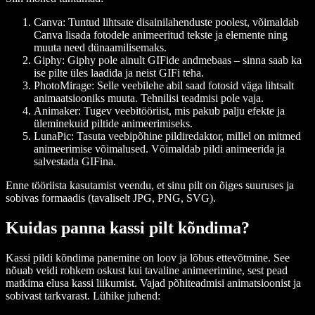
Canva
: Tuntud lihtsate disainilahenduste poolest, võimaldab
Canva lisada fotodele animeeritud tekste ja elemente ning
muuta need dünaamilisemaks.
Giphy
: Giphy pole ainult GIFide andmebaas – sinna saab ka
ise pilte üles laadida ja neist GIFi teha.
PhotoMirage
: Selle veebilehe abil saad fotosid väga lihtsalt
animaatsiooniks muuta. Tehnilisi teadmisi pole vaja.
Animaker
: Tugev veebitööriist, mis pakub palju efekte ja
üleminekuid piltide animeerimiseks.
LunaPic
: Tasuta veebipõhine pildiredaktor, millel on mitmed
animeerimise võimalused. Võimaldab pildi animeerida ja
salvestada GIFina.
Enne tööriista kasutamist veendu, et sinu pilt on õiges suuruses ja
sobivas formaadis (tavaliselt JPG, PNG, SVG).
Kuidas panna kassi pilt kõndima?
Kassi pildi kõndima panemine on loov ja lõbus ettevõtmine. See
nõuab veidi rohkem oskust kui tavaline animeerimine, sest pead
matkima elusa kassi liikumist. Vajad põhiteadmisi animatsioonist ja
sobivast tarkvarast. Lühike juhend: