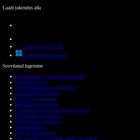
Laadi rakendus alla
Laadi alla macOS-ile
Laadi alla Windowsile
Soovitatud lugemine
Dikteerimine ja häälega kirjutamine
AI häälassistent
PDF tekstist kõneks Androidis
Tekstist kõneks lugeja
Naishääle generaator
Meeshääle generaator
Parimad düsleksia lugemisrakendused
Robotihääle generaator
Anime tekstist kõneks
AI häälemuutja
PDF-ist audioraamat
Kas Google Docs oskab mulle ette lugeda