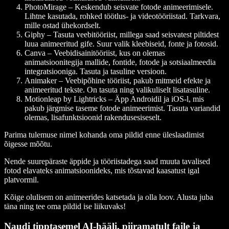
PhotoMirage
– Keskendub seisvate fotode animeerimisele.
Lihtne kasutada, rohked töötlus- ja videotööriistad. Tarkvara,
mille ostad ühekordselt.
Giphy
– Tasuta veebitööriist, millega saad seisvatest piltidest
luua animeeritud gife. Suur valik kleebiseid, fonte ja fotosid.
Canva
– Veebidisainitööriist, kus on olemas
animatsioonitegija mallide, fontide, fotode ja sotsiaalmeedia
integratsiooniga. Tasuta ja tasuline versioon.
Animaker
– Veebipõhine tööriist, pakub mitmeid efekte ja
animeeritud tekste. On tasuta ning valikuliselt lisatasuline.
Motionleap by Lightricks
– Äpp Androidil ja iOS-l, mis
pakub järgmise taseme fotode animeerimist. Tasuta variandid
olemas, lisafunktsioonid rakendusesiseselt.
Parima tulemuse nimel kohanda oma pildid enne üleslaadimist
õigesse mõõtu.
Nende suurepäraste äppide ja tööriistadega saad muuta tavalised
fotod elavateks animatsioonideks, mis tõstavad kaasatust igal
platvormil.
Kõige olulisem on animeerides katsetada ja olla loov. Alusta juba
täna ning tee oma pildid ise liikuvaks!
Naudi tipptasemel AI-hääli, piiramatult faile ja