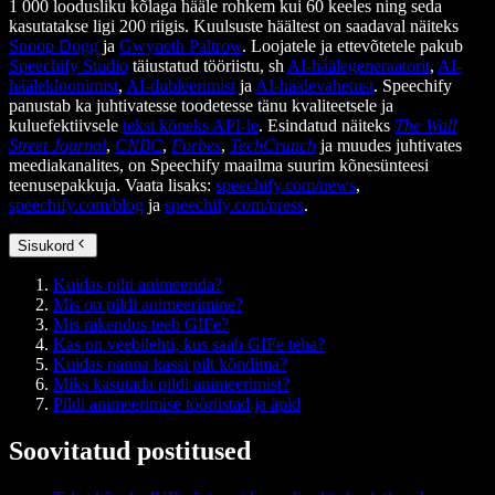
1 000 loodusliku kõlaga hääle rohkem kui 60 keeles ning seda
kasutatakse ligi 200 riigis. Kuulsuste häältest on saadaval näiteks
Snoop Dogg
ja
Gwyneth Paltrow
. Loojatele ja ettevõtetele pakub
Speechify Studio
täiustatud tööriistu, sh
AI-häälegeneraatorit
,
AI-
häälekloonimist
,
AI-dubleerimist
ja
AI-häälevahetust
. Speechify
panustab ka juhtivatesse toodetesse tänu kvaliteetsele ja
kuluefektiivsele
tekst kõneks API-le
. Esindatud näiteks
The Wall
Street Journal
,
CNBC
,
Forbes
,
TechCrunch
ja muudes juhtivates
meediakanalites, on Speechify maailma suurim kõnesünteesi
teenusepakkuja. Vaata lisaks:
speechify.com/news
,
speechify.com/blog
ja
speechify.com/press
.
Sisukord
Kuidas pilti animeerida?
Mis on pildi animeerimine?
Mis rakendus teeb GIFe?
Kas on veebilehti, kus saab GIFe teha?
Kuidas panna kassi pilt kõndima?
Miks kasutada pildi animeerimist?
Pildi animeerimise tööriistad ja äpid
Soovitatud postitused