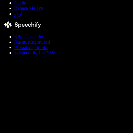
Català
Bahasa Melayu
اردو
Küpsiste seaded
Kasutustingimused
Privaatsuspoliitika
© Speechify Inc 2026