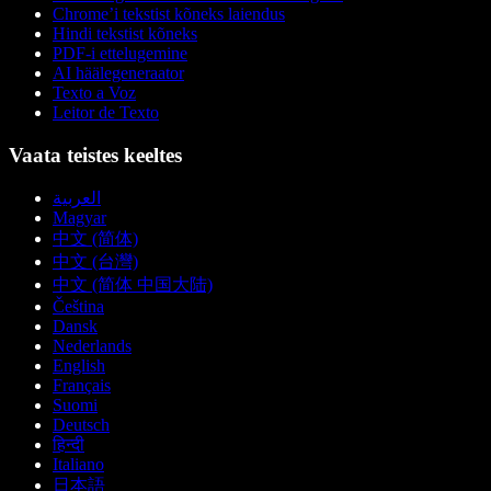
Chrome’i tekstist kõneks laiendus
Hindi tekstist kõneks
PDF-i ettelugemine
AI häälegeneraator
Texto a Voz
Leitor de Texto
Vaata teistes keeltes
العربية
Magyar
中文 (简体)
中文 (台灣)
中文 (简体 中国大陆)
Čeština
Dansk
Nederlands
English
Français
Suomi
Deutsch
हिन्दी
Italiano
日本語