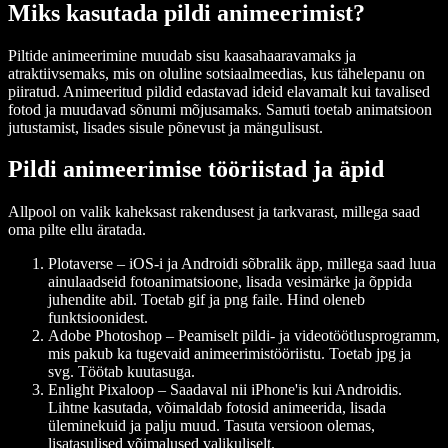
Miks kasutada pildi animeerimist?
Piltide animeerimine muudab sisu kaasahaaravamaks ja
atraktiivsemaks, mis on oluline sotsiaalmeedias, kus tähelepanu on
piiratud. Animeeritud pildid edastavad ideid elavamalt kui tavalised
fotod ja muudavad sõnumi mõjusamaks. Samuti toetab animatsioon
jutustamist, lisades sisule põnevust ja mängulisust.
Pildi animeerimise tööriistad ja äpid
Allpool on valik kaheksast rakendusest ja tarkvarast, millega saad
oma pilte ellu äratada.
Plotaverse
– iOS-i ja Androidi sõbralik äpp, millega saad luua
ainulaadseid fotoanimatsioone, lisada vesimärke ja õppida
juhendite abil. Toetab gif ja png faile. Hind oleneb
funktsioonidest.
Adobe Photoshop
– Peamiselt pildi- ja videotöötlusprogramm,
mis pakub ka tugevaid animeerimistööriistu. Toetab jpg ja
svg. Töötab kuutasuga.
Enlight Pixaloop
– Saadaval nii iPhone'is kui Androidis.
Lihtne kasutada, võimaldab fotosid animeerida, lisada
üleminekuid ja palju muud. Tasuta versioon olemas,
lisatasulised võimalused valikuliselt.