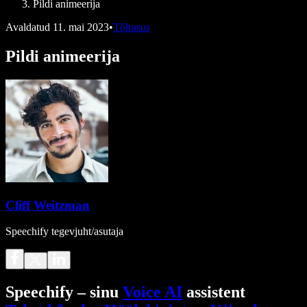
Pildi animeerija
Avaldatud
11. mai 2023
•
Tõhusus
Pildi animeerija
Cliff Weitzman
Speechify tegevjuht/asutaja
Speechify – sinu
Voice AI
assistent