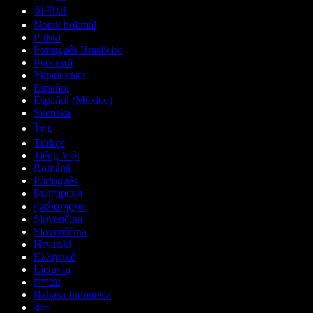
한국어
Norsk bokmål
Polski
Português Brasileiro
Русский
Українська
Español
Español (México)
Svenska
ไทย
Türkçe
Tiếng Việt
Română
Português
Български
ქართული
Slovenčina
Slovenščina
Hrvatski
Ελληνικά
Lietuvių
עברית
Bahasa Indonesia
বাংলা