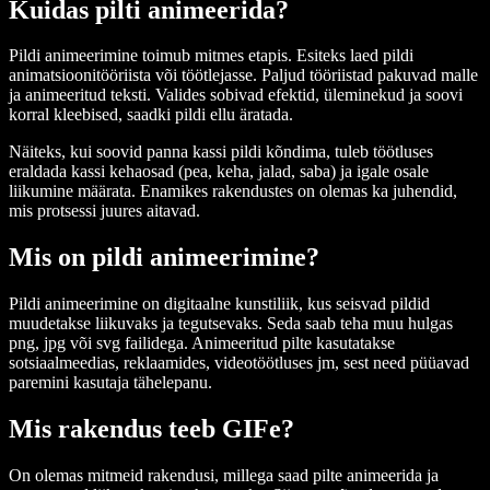
Kuidas pilti animeerida?
Pildi animeerimine toimub mitmes etapis. Esiteks laed pildi
animatsioonitööriista või töötlejasse. Paljud tööriistad pakuvad malle
ja animeeritud teksti. Valides sobivad efektid, üleminekud ja soovi
korral kleebised, saadki pildi ellu äratada.
Näiteks, kui soovid panna kassi pildi kõndima, tuleb töötluses
eraldada kassi kehaosad (pea, keha, jalad, saba) ja igale osale
liikumine määrata. Enamikes rakendustes on olemas ka juhendid,
mis protsessi juures aitavad.
Mis on pildi animeerimine?
Pildi animeerimine on digitaalne kunstiliik, kus seisvad pildid
muudetakse liikuvaks ja tegutsevaks. Seda saab teha muu hulgas
png, jpg või svg failidega. Animeeritud pilte kasutatakse
sotsiaalmeedias, reklaamides, videotöötluses jm, sest need püüavad
paremini kasutaja tähelepanu.
Mis rakendus teeb GIFe?
On olemas mitmeid rakendusi, millega saad pilte animeerida ja